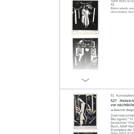
Söhn HDO 6720
42.
Blätter jeweils uns
Verschiedene Stoc
81. Kunstauktio
527 Heinrich
vor nächtlic
Heinrich Ste
Zwei Holzschnitt
Blei signiert "
bezeichnet "Orig
Buch, Adolf Har
Exemplare der 
Söhn HDO 6720