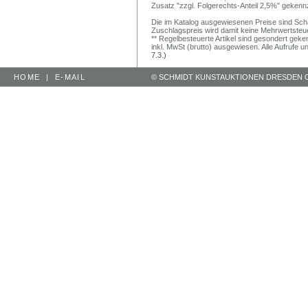
Zusatz "zzgl. Folgerechts-Anteil 2,5%" gekenn
Die im Katalog ausgewiesenen Preise sind Schätz
Zuschlagspreis wird damit keine Mehrwertsteu
** Regelbesteuerte Artikel sind gesondert geken
inkl. MwSt (brutto) ausgewiesen. Alle Aufrufe 
7.3.)
HOME
|
E-MAIL
© SCHMIDT KUNSTAUKTIONEN DRESDEN