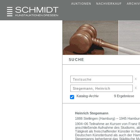
AUKTIONEN
NACHVERKAUF
ARCHIV
SUCHE
x
x
Katalog-Archiv
9 Ergebnisse
Heinrich Stegemann
1888 Stellingen (Hamburg) – 1945 Hambur
1904–06 Teilnahme an Kursen von Franz B
anschließende Aufnahme des Studiums, ab
Tätigkeit als freischaffender Künstler i
Deutschen Künstlerbund als auch der Ham
Stegemanns beherbergt das Städtische M