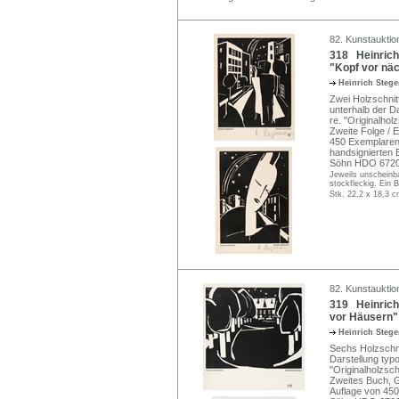
82. Kunstauktion
318 Heinrich 
"Kopf vor näch
Heinrich Ste
Zwei Holzschnitt
unterhalb der D
re. "Originalhol
Zweite Folge / 
450 Exemplaren
handsignierten B
Söhn HDO 67201
Jeweils unscheinba
stockfleckig. Ein B
Stk. 22,2 x 18,3 c
82. Kunstauktion
319 Heinrich 
vor Häusern" 
Heinrich Ste
Sechs Holzschni
Darstellung typo
"Originalholzschn
Zweites Buch, 
Auflage von 45