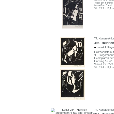
"Figur am Fenster"
im weißen Rand.
Stk. 25,3 x 18,1 c
77. Kunstauktio
395 Heinrich
Heinrich Ste
Holzschnitte auf
"H. Stegemann".
Exemplaren der 
Hartung & Co".
Söhn HDO 273–
Stk. 23,4 x 19,7 c
74. Kunstauktio