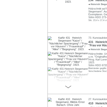
254 Heinrich
Heinrich Ste
Holzschnitt auf 
Stegemann". Aus
Exemplaren. Ged
Söhn HDO 273–
Stk. 23,4 x 17,4 c
73. Kunstauktio
431 Heinrich
"Frau vor Häu
Heinrich Ste
Holzschnitte. Un
u.re. "Originalh
Hrsg. Karl Lor
1923.
Söhn HDO 67202–
Blattränder gegilbt.
Verschiedene Stoc
27. Kunstauktio
410 Heinrich 