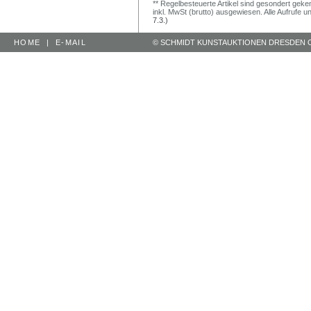
** Regelbesteuerte Artikel sind gesondert geken
inkl. MwSt (brutto) ausgewiesen. Alle Aufrufe 
7.3.)
HOME
|
E-MAIL
© SCHMIDT KUNSTAUKTIONEN DRESDEN