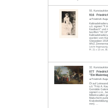
55. Kunstauktio
916 Friedric
Friedrich Aug
Kaltnadelradieru
u.li. signiert "F
Kaulbach" und n
beziffert "XII 
Kaltnadelradier
wurden vom Küns
Glaspalast 1918
WVZ Zimmerma
Leicht fingerspuri
Pl. 21 x 13 cm, Bl
32. Kunstauktion
077 Friedric
"Ein Maientag
Friedrich Aug
Öl auf Leinwand.
u.li. "Fritz A. 
Gemälde Galerie
signiert o.re., 
Mittelrocaillen 
Malschicht punk
Krakeleebildung,
mm).
...