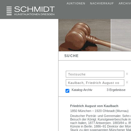
AUKTIONEN
NACHVERKAUF
ARCHIV
SUCHE
x
x
Katalog-Archiv
3 Ergebnisse
Friedrich August von Kaulbach
1850 München – 1920 Ohlstadt (Murnau)
Deutscher Porträt- und Genremaler. Sohn d
Besuch der Königl. Kunstgewerbeschule in 
nach Italien, 1877 Antwerpen. 1883/84 u. 85
Künste in Berlin. 1886–91 Direktor der Mü
Stuck zu den sogenannten Münchener Male