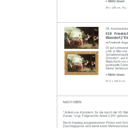
> Mehr lesen
95 x 148 cm, Ra. 
28. Kunstauktion
019 Friedric
Watzdorf.)"Ei
Friedrich Aug
Öl auf Leinwand
u.Mi. in Blei v
Schablonenaufdr
Dresden"; auf K
Malschicht vor a
punktuelle Farb
Kleine Verletzun
> Mehr lesen
97,2 x 150,5 cm.
NACH OBEN
* Artikel von Künstlern, für die durch die VG 
Zusatz "zzgl. Folgerechts-Anteil 2,5%" gekenn
Die im Katalog ausgewiesenen Preise sind Schätz
Zuschlagspreis wird damit keine Mehrwertsteu