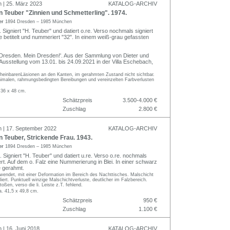
n | 25. März 2023
KATALOG-ARCHIV
Teuber "Zinnien und Schmetterling". 1974.
er
1894 Dresden – 1985 München
. Signiert "H. Teuber" und datiert o.re. Verso nochmals signiert
e betitelt und nummeriert "32". In einem weiß-grau gefassten
 "'Dresden. Mein Dresden!'. Aus der Sammlung von Dieter und
 Ausstellung vom 13.01. bis 24.09.2021 in der Villa Eschebach,
cheinbarenLäsionen an den Kanten, im gerahmten Zustand nicht sichtbar.
nimalen, rahmungsbedingten Bereibungen und vereinzelten Farbverlusten
 36 x 48 cm.
Schätzpreis
3.500-4.000 €
Zuschlag
2.800 €
n | 17. September 2022
KATALOG-ARCHIV
Teuber, Strickende Frau. 1943.
er
1894 Dresden – 1985 München
 Signiert "H. Teuber" und datiert u.re. Verso o.re. nochmals
ert. Auf dem o. Falz eine Nummerierung in Blei. In einer schwarz
e gerahmt.
wendet, mit einer Deformation im Bereich des Nachttisches. Malschicht
keliert. Punktuell winzige Malschichtverluste, deutlicher im Falzbereich.
oßen, verso die li. Leiste z.T. fehlend.
a. 41,5 x 49,8 cm.
Schätzpreis
950 €
Zuschlag
1.100 €
 | 16. Juni 2018
KATALOG-ARCHIV