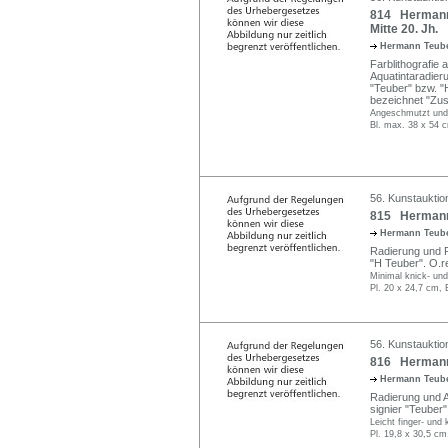
814 Hermann 
Mitte 20. Jh.
Hermann Teub
Farblithografie 
Aquatintaradieru
"Teuber" bzw. "H.
bezeichnet "Zu
Angeschmutzt und e
Bl. max. 38 x 54 
56. Kunstauktion
815 Hermann 
Hermann Teub
Radierung und Ro
"H Teuber". O.re.
Minimal knick- und
Pl. 20 x 24,7 cm, 
56. Kunstauktion
816 Hermann 
Hermann Teub
Radierung und Aq
signier "Teuber"
Leicht finger- und
Pl. 19,8 x 30,5 cm