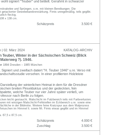
 wohl signiert "Teuber" und betitelt. Gerahmt in schwarzer
erskrakelee und Sprüngen, o.re. mit kleinen Bereibungen. Die
getackerter Gewebebandverstärkung. Firnis unregelmäßig, teils gegilbt.
utlich fleckig.
108 x 138 cm.
Schätzpreis
3.500 €
n | 02. März 2024
KATALOG-ARCHIV
Teuber, Winter in der Sächsischen Schweiz (Blick
, Malerweg ?). 1946.
er
1894 Dresden – 1985 München
. Signiert und zweifach datiert "H. Teuber 1946" u.re. Verso mit
andschaftsstudie versehen. In einer profilierten Holzleiste
Darstellung der winterlichen Heimat in dem für die Dresdner
pischen breiten Pinselduktus und der gedeckten, fein
bpalette, welche Teuber nur vier Jahre später verließ, um
ofessor nach Berlin zu folgen.
Ecken leicht gestaucht. Malschicht im Falzbereich teils mit Farbverlusten.
spuren mit winzigen Malschicht-Fehlstellen im Eckbereich u.re. sowie eine
lächliche in der Bildmitte. Weitere feine Kratzspur aus dem Malprozess
e Retuschen im Himmel li. sowie Mi. Firnis etwas gegilbt und im Himmel
a. 67,5 x 87,5 cm.
Schätzpreis
4.000 €
Zuschlag
3.500 €