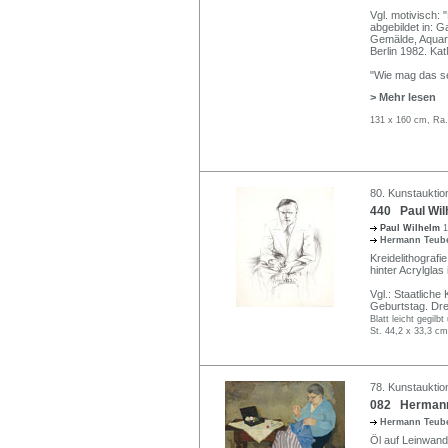
Vgl. motivisch: 
abgebildet in: 
Gemälde, Aquare
Berlin 1982. KatN
"Wie mag das s
> Mehr lesen
131 x 160 cm, Ra.
80. Kunstauktio
440 Paul Wil
Paul Wilhelm
1
Hermann Teub
Kreidelithografie
hinter Acrylglas
Vgl.: Staatlich
Geburtstag. Dre
Blatt leicht gegilb
St. 44,2 x 33,3 cm
78. Kunstauktio
082 Hermann 
Hermann Teub
Öl auf Leinwand