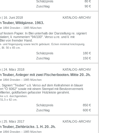
Schätzpreis
80 €
Zuschlag
90 €
 | 16. Juni 2018
KATALOG-ARCHIV
Teuber, Wildgänse. 1963.
er
1894 Dresden – 1985 München
uf festem Papier. In Blei unterhalb der Darstellung re. signiert
tiert, li. nummeriert "94/100". Verso u.re. und li. mit
 Blei von fremder Hand.
- und fingerspurig sowie leicht gebräunt. Ecken minimal knickspurig.
, Bl. 50 x 65 cm.
Schätzpreis
180 €
Zuschlag
150 €
n | 24. März 2018
KATALOG-ARCHIV
euber, Anleger mit zwei Fischerbooten. Mitte 20. Jh.
er
1894 Dresden – 1985 München
 Signiert "Teuber" u.li. Verso auf dem Keilrahmen in blauer
rt "Ö 6062" sowie mit einem Stempel mit Besitzervermerk
filierter, goldfarben gefasster Holzleiste gerahmt.
cke u.li. durchgerieben.
 51,5 x 62 cm.
Schätzpreis
850 €
Zuschlag
600 €
n | 25. März 2017
KATALOG-ARCHIV
euber, Ziehbrücke. 1. H. 20. Jh.
er
1894 Dresden – 1985 München