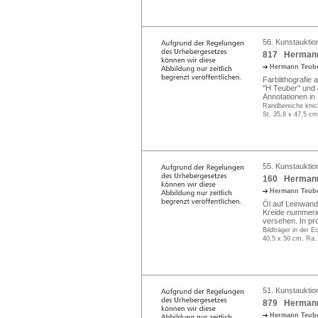
56. Kunstauktion
817 Hermann 
Hermann Teub
Farblithografie a
"H Teuber" und da
Annotationen in
Randbereiche knick
St. 35,8 x 47,5 cm
55. Kunstauktio
160 Hermann T
Hermann Teub
Öl auf Leinwand.
Kreide nummerie
versehen. In pro
Bildträger in der E
40,5 x 50 cm, Ra.
51. Kunstauktio
879 Hermann T
Hermann Teub