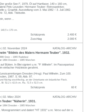
"Der große See I", 1979, Öl auf Hartfaser, 140 x 160 cm,
Galerie Pels-Leusden: Hermann Teuber: Retrospektive;
lle u. Graphik; Ausstellung vom 3. Mai 1982 – 3. Juli 1982.
r. 72, Abb. Titelseite.
ein, wenn
...
 140,5 x 170 cm.
Schätzpreis
2.400 €
Zuschlag
2.000 €
n | 02. November 2024
KATALOG-ARCHIV
helm "Bildnis des Malers Hermann Teuber". 1932.
886 Greiz – 1965 Radebeul
er
1894 Dresden – 1985 München
 auf Bütten. In Blei signiert u.re. "P. Wilhelm". Im Passepartout
 im einfacher Holzleiste gerahmt.
e Kunstsammlungen Dresden (Hrsg): Paul Wilhelm. Zum 100.
sden, 1987. S. 69, Abb. 97.
t und flächig stockfleckig, an der Unterkante ein bräunlicher Fleck.
, Bl. 52,2 x 42,8 cm, Ra. 72,5 x 52,5 cm.
Schätzpreis
60 €
n | 02. März 2024
KATALOG-ARCHIV
Teuber "Näherin". 1931.
er
1894 Dresden – 1985 München
. Monogrammiert und datiert "HT 1931" u.re. Verso auf der o.