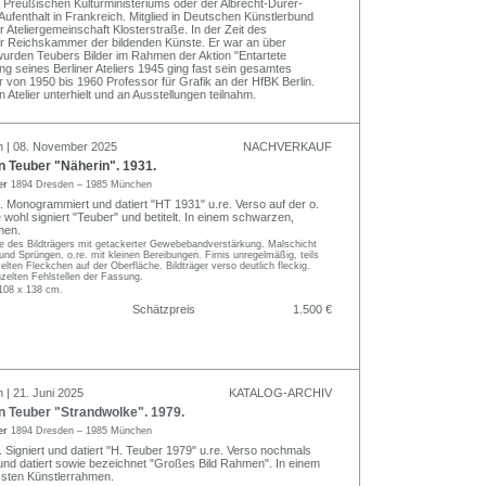
 Preußischen Kulturministeriums oder der Albrecht-Dürer-
 Aufenthalt in Frankreich. Mitglied in Deutschen Künstlerbund
 Ateliergemeinschaft Klosterstraße. In der Zeit des
der Reichskammer der bildenden Künste. Er war an über
l wurden Teubers Bilder im Rahmen der Aktion "Entartete
g seines Berliner Ateliers 1945 ging fast sein gesamtes
von 1950 bis 1960 Professor für Grafik an der HfBK Berlin.
 Atelier unterhielt und an Ausstellungen teilnahm.
n | 08. November 2025
NACHVERKAUF
Teuber "Näherin". 1931.
er
1894 Dresden – 1985 München
. Monogrammiert und datiert "HT 1931" u.re. Verso auf der o.
 wohl signiert "Teuber" und betitelt. In einem schwarzen,
men.
 des Bildträgers mit getackerter Gewebebandverstärkung. Malschicht
 und Sprüngen, o.re. mit kleinen Bereibungen. Firnis unregelmäßig, teils
zelten Fleckchen auf der Oberfläche. Bildträger verso deutlich fleckig.
zelten Fehlstellen der Fassung.
108 x 138 cm.
Schätzpreis
1.500 €
 | 21. Juni 2025
KATALOG-ARCHIV
Teuber "Strandwolke". 1979.
er
1894 Dresden – 1985 München
. Signiert und datiert "H. Teuber 1979" u.re. Verso nochmals
lt und datiert sowie bezeichnet "Großes Bild Rahmen". In einem
ssten Künstlerrahmen.