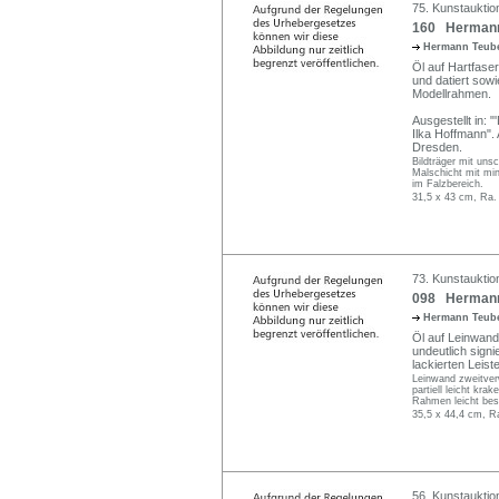
75. Kunstauktio
160 Hermann 
Hermann Teub
Öl auf Hartfaser
und datiert sowi
Modellrahmen.
Ausgestellt in:
Ilka Hoffmann".
Dresden.
Bildträger mit uns
Malschicht mit mi
im Falzbereich.
31,5 x 43 cm, Ra.
73. Kunstauktio
098 Hermann 
Hermann Teub
Öl auf Leinwand.
undeutlich signi
lackierten Leist
Leinwand zweitver
partiell leicht kra
Rahmen leicht best
35,5 x 44,4 cm, R
56. Kunstauktion