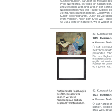
Auszeichnungen, darunter die Medaille des
Preis Nürnbergs. Es folgte ein halbjähriger
und zwischen 1935 und 1945 in der Berliner
Nationalsozialismus war Teuber Mitglied 
vierzig Ausstellungen beteiligt. Gleichwoh
Kunst" beschlagnahmt. Durch die Zerstörun
Werk verloren. Nach dem Krieg war Teuber 
Ab 1961 lebte er in Bayern, wo er wieder ein
83. Kunstauktio
109 Hermann 
Hermann Teub
Öl auf Leinwand
Keilrahmenleiste
profilierten Rah
Die Umschlagkante
mit Alterskrakelee
gegilbt, mit verein
Rahmen mit verein
90 x 120 cm, Ra. 
82. Kunstauktion
163 Hermann 
Hermann Teub
Öl auf Hartfaser
signiert, betite
grau-weiß gefa