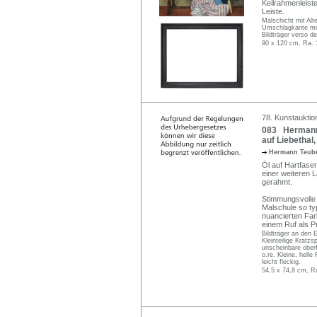
Keilrahmenleiste
Leiste.
Malschicht mit Alt
Umschlagkante mit 
Bildträger verso de
90 x 120 cm, Ra. 
78. Kunstauktio
083 Hermann 
auf Liebethal
Hermann Teub
Öl auf Hartfaser
einer weiteren L
gerahmt.
Stimmungsvolle 
Malschule so ty
nuancierten Far
einem Ruf als Pr
Bildträger an den 
Kleinteilige Kratz
unscheinbare oberf
o.re. Kleine, hell
leicht fleckig.
54,5 x 74,8 cm, R