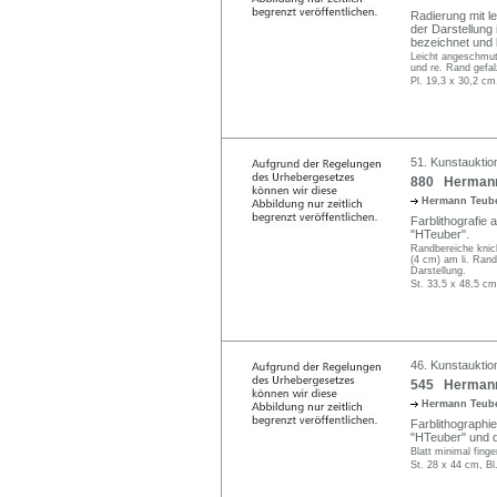
Radierung mit l
der Darstellung 
bezeichnet und 
Leicht angeschmutz
und re. Rand gefal
Pl. 19,3 x 30,2 cm
51. Kunstauktio
880 Hermann 
Hermann Teub
Farblithografie a
"HTeuber".
Randbereiche knick
(4 cm) am li. Rand
Darstellung.
St. 33,5 x 48,5 cm
46. Kunstauktio
545 Hermann
Hermann Teub
Farblithographie 
"HTeuber" und da
Blatt minimal finge
St. 28 x 44 cm, Bl