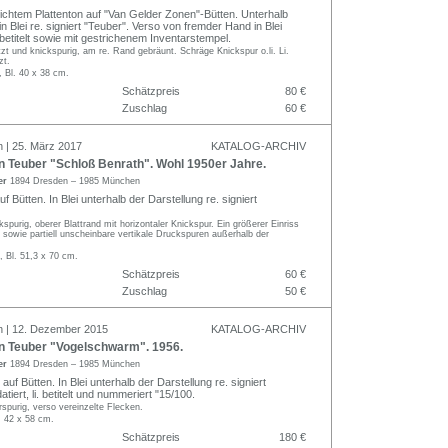
eichtem Plattenton auf "Van Gelder Zonen"-Bütten. Unterhalb
in Blei re. signiert "Teuber". Verso von fremder Hand in Blei
betitelt sowie mit gestrichenem Inventarstempel.
t und knickspurig, am re. Rand gebräunt. Schräge Knickspur o.li. Li.
zt.
, Bl. 40 x 38 cm.
Schätzpreis
80 €
Zuschlag
60 €
n | 25. März 2017
KATALOG-ARCHIV
Teuber "Schloß Benrath". Wohl 1950er Jahre.
er
1894 Dresden – 1985 München
uf Bütten. In Blei unterhalb der Darstellung re. signiert
spurig, oberer Blattrand mit horizontaler Knickspur. Ein größerer Einriss
 sowie partiell unscheinbare vertikale Druckspuren außerhalb der
, Bl. 51,3 x 70 cm.
Schätzpreis
60 €
Zuschlag
50 €
n | 12. Dezember 2015
KATALOG-ARCHIV
 Teuber "Vogelschwarm". 1956.
er
1894 Dresden – 1985 München
auf Bütten. In Blei unterhalb der Darstellung re. signiert
tiert, li. betitelt und nummeriert "15/100.
rspurig, verso vereinzelte Flecken.
. 42 x 58 cm.
Schätzpreis
180 €