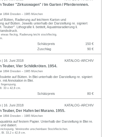
Teuber "Zirkuswagen" / Im Garten / Pferderennen.
er
1894 Dresden – 1985 München
auf Bütten, Radierung auf leichtem Karton und
ng auf Bütten. Jeweils unterhalb der Darstellung re. signiert
 Teuber". Lithografie li. betitelt, Aquatintaradierung li.
standsdruck.
twas fleckig, Radierung leicht stockfleckig.
cm.
Schätzpreis
150 €
Zuschlag
90 €
 | 16. Juni 2018
KATALOG-ARCHIV
Teuber, Vier Schildkröten. 1954.
er
1894 Dresden – 1985 München
ulette auf Bütten. In Blei unterhalb der Darstellung re. signiert
 mit Annotation in Blei.
 fingerspurig.
Bl. 33 x 42,8 cm.
Schätzpreis
80 €
 | 16. Juni 2018
KATALOG-ARCHIV
Teuber, Der Hafen bei Murano. 1955.
er
1894 Dresden – 1985 München
uatinta auf festem Papier. Unterhalb der Darstellung in Blei re.
 und datiert.
 knickspurig. Vereinzelte unscheinbare Stockfleckchen.
, Bl. 33,2 x 42,8 cm.