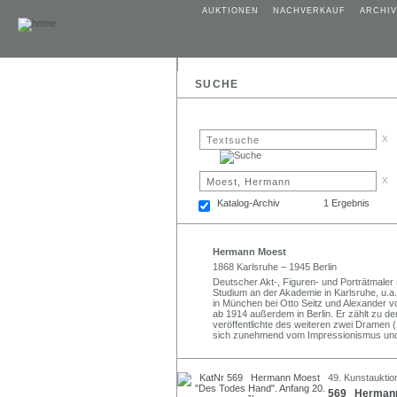
AUKTIONEN
NACHVERKAUF
ARCHIV
SUCHE
x
x
Katalog-Archiv
1 Ergebnis
Hermann Moest
1868 Karlsruhe – 1945 Berlin
Deutscher Akt-, Figuren- und Porträtmaler
Studium an der Akademie in Karlsruhe, u.a
in München bei Otto Seitz und Alexander v
ab 1914 außerdem in Berlin. Er zählt zu de
veröffentlichte des weiteren zwei Dramen 
sich zunehmend vom Impressionismus und f
49. Kunstauktio
569 Hermann 