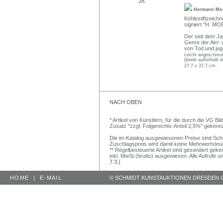
Hermann Mo
Kohlestiftzeichn
signiert "H. MOE
Der seit dem Jah
Genre der Akt- 
von Tod und juge
Leicht angeschmutzt
(beide außerhalb d
27,7 x 37,7 cm.
NACH OBEN
* Artikel von Künstlern, für die durch die VG 
Zusatz "zzgl. Folgerechts-Anteil 2,5%" gekenn
Die im Katalog ausgewiesenen Preise sind Schätz
Zuschlagspreis wird damit keine Mehrwertsteu
** Regelbesteuerte Artikel sind gesondert geken
inkl. MwSt (brutto) ausgewiesen. Alle Aufrufe 
7.3.)
HOME
|
E-MAIL
© SCHMIDT KUNSTAUKTIONEN DRESDEN