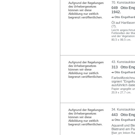
70. Kunstauktio
049 Otto Eng
1942.
Otto Engelhar
Öl auf Hartfaser
(?).
Leicht angeschmutz
Fehlstellen der Mal
und der Vegetation
80,5 x 99,5 cm.
43. Kunstauktio
313 Otto Eng
Otto Engelhar
Farbstiftzeichnu
signiert "Engelha
ausführlich datie
Papier angegilbt un
20,9 x 27,7 cm.
34. Kunstauktio
443 Otto Enge
Otto Engelhar
Aquarell und Ble
Blattrand am Pa
Blatt am linken Ra