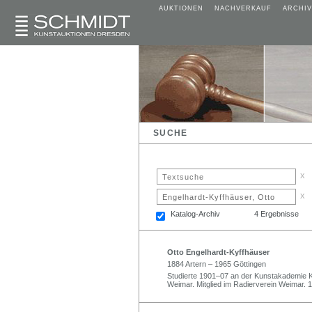
AUKTIONEN
NACHVERKAUF
ARCHIV
SUCHE
x
x
Katalog-Archiv
4 Ergebnisse
Otto Engelhardt-Kyffhäuser
1884 Artern – 1965 Göttingen
Studierte 1901–07 an der Kunstakademie K
Weimar. Mitglied im Radierverein Weimar. 19