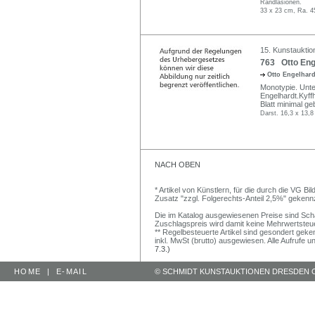
Randläsionen.
33 x 23 cm, Ra. 4
15. Kunstauktio
763 Otto Enge
Otto Engelhar
Monotypie. Unterh
Engelhardt.Kyffh
Blatt minimal ge
Darst. 16,3 x 13,8
NACH OBEN
* Artikel von Künstlern, für die durch die VG 
Zusatz "zzgl. Folgerechts-Anteil 2,5%" gekenn
Die im Katalog ausgewiesenen Preise sind Schätz
Zuschlagspreis wird damit keine Mehrwertsteu
** Regelbesteuerte Artikel sind gesondert geken
inkl. MwSt (brutto) ausgewiesen. Alle Aufrufe 
7.3.)
HOME
|
E-MAIL
© SCHMIDT KUNSTAUKTIONEN DRESDEN