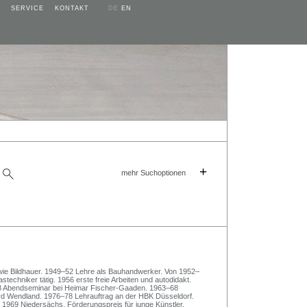
SERVICE
KONTAKT
DE
EN
+
mehr Suchoptionen
wie Bildhauer. 1949–52 Lehre als Bauhandwerker. Von 1952–
astechniker tätig. 1956 erste freie Arbeiten und autodidakt.
958 Abendseminar bei Heimar Fischer-Gaaden. 1963–68
d Wendland. 1976–78 Lehrauftrag an der HBK Düsseldorf.
 1969 Niedersächs. Förderungspreis für junge Künstler,