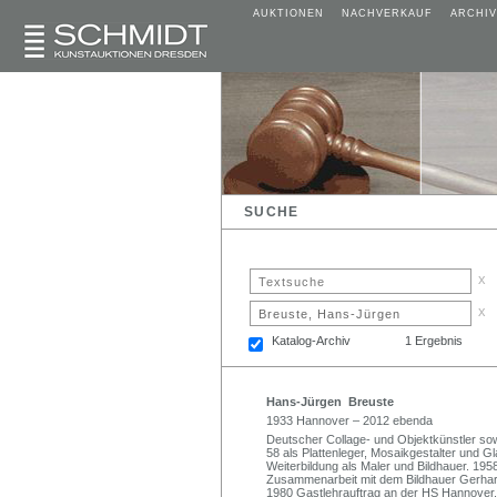
AUKTIONEN
NACHVERKAUF
ARCHIV
SUCHE
x
x
Katalog-Archiv
1 Ergebnis
Hans-Jürgen Breuste
1933 Hannover – 2012 ebenda
Deutscher Collage- und Objektkünstler so
58 als Plattenleger, Mosaikgestalter und Gl
Weiterbildung als Maler und Bildhauer. 1
Zusammenarbeit mit dem Bildhauer Gerhar
1980 Gastlehrauftrag an der HS Hannover.