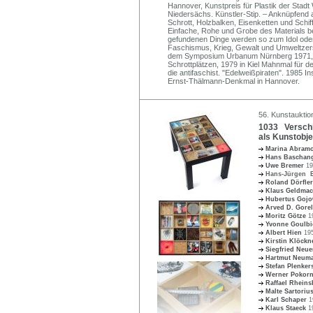
Hannover, Kunstpreis für Plastik der Stad
Niedersächs. Künstler-Stip. – Anknüpfend a
Schrott, Holzbalken, Eisenketten und Schif
Einfache, Rohe und Grobe des Materials bet
gefundenen Dinge werden so zum Idol oder
Faschismus, Krieg, Gewalt und Umweltzerst
dem Symposium Urbanum Nürnberg 1971, e
Schrottplätzen, 1979 in Kiel Mahnmal für 
die antifaschist. "Edelweißpiraten". 1985 
Ernst-Thälmann-Denkmal in Hannover.
56. Kunstauktion
1033 Verschi
als Kunstobje
Marina Abram
Hans Bascha
Uwe Bremer
19
Hans-Jürgen 
Roland Dörfle
Klaus Geldma
Hubertus Goj
Arved D. Gore
Moritz Götze
1
Yvonne Goulb
Albert Hien
19
Kirstin Klöck
Siegfried Neu
Hartmut Neum
Stefan Plenke
Werner Pokor
Raffael Rhein
Malte Sartoriu
Karl Schaper
1
Klaus Staeck
1