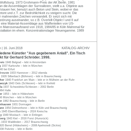
t Wolfsburg. 1973 Grohmann-Preis der AK Berlin. 1981
n die Assemblagen der Surrealisten, stellt u.a. Objekte aus
fstauen her, benutzt auch Beton und Stein, wobei er das
ont und z.T. zur Bedrohlichkeit zu steigern sucht. Die
 mahnenden Zeichen verwandelt. Er setzt sich mit
örung auseinander, so z.B. Overkill-Objekt I und II auf
ine Material-Assemblage aus Waffenteilen von US-
den Matrosenaufstand von 1918, 1984/85 in Köln Mahnmal für
Installation im ehem. Konzentrationslager Neuengamme. 1989
 | 16. Juni 2018
KATALOG-ARCHIV
edene Künstler "Aus gegebenem Anlaß". Ein Tisch
kt für Gerhard Schröder. 1998.
ovic
1946 Belgrad – lebt in Amsterdam
ng
1937 Karlsruhe – lebt in München
40 bei Erfurt
Breuste
1933 Hannover – 2012 ebenda
r
1926 Silberbach (Böhmen) – lebt in Braunschweig
cher
1940 Frankfurt am Main – lebt er in Mülheim an der Ruhr
owczyk
1943 Oels (Schlesien) – lebt in Krefeld
lla
1937 Schweidnitz/Schlesien – 2002 Berlin
964 Halle
ier
1953 – lebt in Hildesheim
56 München – lebt in München
ner
1962 Braunschweig – lebt in Berlin
enhausen
1931 Dormagen
ann
1954 Delmenhorst – lebt in Köln und Braunschweig
rs
1945 Ebern/Bamberg – 2024 Kreischa
ny
1949 Mosbach – lebt in Ettlingen
sberg
1943 Kiel – 2016 Forst (Hunsrück)
s
1933 Waldlinden – 2017 Braunschweig
920 Berrel (Hildesheim) – 2008 Apelnstedt (Sickte)
938 Pulsnitz – lebt in Berlin