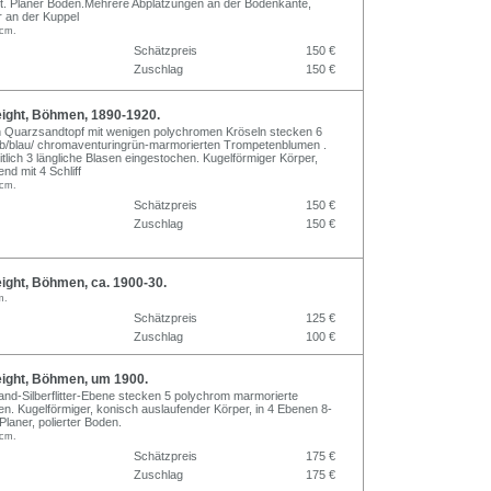
ert. Planer Boden.Mehrere Abplatzungen an der Bodenkante,
r an der Kuppel
 cm.
Schätzpreis
150 €
Zuschlag
150 €
ght, Böhmen, 1890-1920.
n Quarzsandtopf mit wenigen polychromen Kröseln stecken 6
lb/blau/ chromaventuringrün-marmorierten Trompetenblumen .
tlich 3 längliche Blasen eingestochen. Kugelförmiger Körper,
nd mit 4 Schliff
 cm.
Schätzpreis
150 €
Zuschlag
150 €
ght, Böhmen, ca. 1900-30.
m.
Schätzpreis
125 €
Zuschlag
100 €
ght, Böhmen, um 1900.
and-Silberflitter-Ebene stecken 5 polychrom marmorierte
. Kugelförmiger, konisch auslaufender Körper, in 4 Ebenen 8-
 Planer, polierter Boden.
 cm.
Schätzpreis
175 €
Zuschlag
175 €