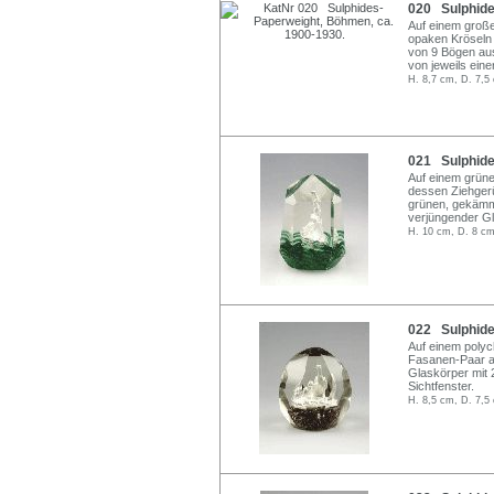
020 Sulphide
Auf einem große
opaken Kröseln 
von 9 Bögen au
von jeweils eine
H. 8,7 cm, D. 7,5
021 Sulphide
Auf einem grüne
dessen Ziehgerü
grünen, gekämm
verjüngender Gl
H. 10 cm, D. 8 cm
022 Sulphide
Auf einem polyc
Fasanen-Paar a
Glaskörper mit 2
Sichtfenster.
H. 8,5 cm, D. 7,5