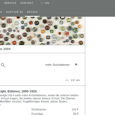
SERVICE
KONTAKT
DE
EN
84
AUKTION 83
ARCHIV
er 2004
+
mehr Suchoptionen
1/4
<<<
>>>
ght, Böhmen, 1890-1920.
eight mit 4 weiß-roten Kröselebenen, wobei die unteren beiden
Krösel tragen, die beiden oberen feinere Krösel. Die Ebenen
ilberflitter verziert. Kugelförmiger Körper, planer Boden.
m.
Schätzpreis
120 €
Zuschlag
80 €