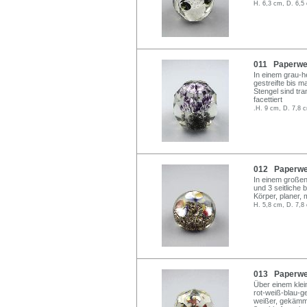
H. 6,3 cm, D. 6,5
011 Paperwei
In einem grau-he
gestreifte bis 
Stengel sind tra
facettiert
.H. 9 cm, D. 7,8 
012 Paperwei
In einem großen
und 3 seitliche
Körper, planer, 
H. 5,8 cm, D. 7,8
013 Paperwei
Über einem klei
rot-weiß-blau-g
weißer, gekämmt