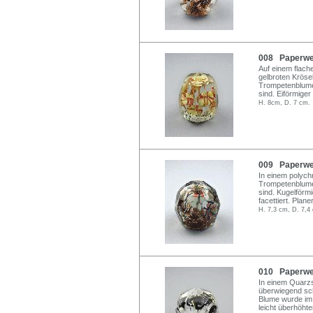
008 Paperwei
Auf einem flach
gelbroten Krösel
Trompetenblumen
sind. Eiförmiger
H. 8cm, D. 7 cm.
009 Paperwei
In einem polych
Trompetenblumen
sind. Kugelförmi
facettiert. Plane
H. 7,3 cm, D. 7,4
010 Paperwei
In einem Quarzs
überwiegend sc
Blume wurde im 
leicht überhöhte