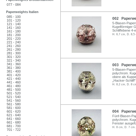
077 - 084
Paperweights Italien
085 - 100
002 Paperwei
101 - 120
5-Blasen-Paperw
121 - 140
Kugelförmiger Gl
141 - 160
Schliffebene 4-e
161 - 180
H. 6,7 cm, D. 8,5
181 - 200
201 - 220
221 - 240
241 - 260
261 - 280
281 - 300
301 - 320
321 - 340
341 - 360
003 Paperwei
361 - 380
5-Blasen-Paperw
381 - 400
polychrom. Kugel
401 - 420
obere als Kuppel
421 - 440
„Hacker-Schliff
441 - 460
H. 8,2 cm, D. 8 c
461 - 480
481 - 500
501 - 520
521 - 540
541 - 560
561 - 580
581 - 600
004 Paperwei
601 - 620
621 - 640
Fünf-Blasen-Pap
641 - 660
polychrom. Kuge
661 - 680
Fenster ausgeführ
681 - 700
H. 8 cm, D. 7 cm.
701 - 722