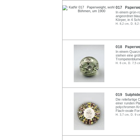
017 Paperwei
In einem grün-ro
angeordnet blau
Körper, in 4 Schl
H. 8,2 cm, D. 8,2
018 Paperwei
In einem Quarz
stehen eine größ
Trompetenblumen
H. 6 cm, D. 7,5 c
019 Sulphide
Die reliefartig
einer runden Pl
polychromen Krö
Flach-ovale For
H. 3,7 cm, D. 9 c