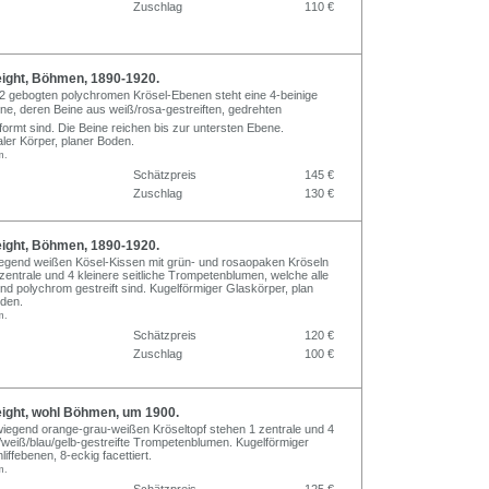
Zuschlag
110 €
ght, Böhmen, 1890-1920.
 2 gebogten polychromen Krösel-Ebenen steht eine 4-beinige
ne, deren Beine aus weiß/rosa-gestreiften, gedrehten
ormt sind. Die Beine reichen bis zur untersten Ebene.
er Körper, planer Boden.
m.
Schätzpreis
145 €
Zuschlag
130 €
ght, Böhmen, 1890-1920.
egend weißen Kösel-Kissen mit grün- und rosaopaken Kröseln
zentrale und 4 kleinere seitliche Trompetenblumen, welche alle
d polychrom gestreift sind. Kugelförmiger Glaskörper, plan
oden.
m.
Schätzpreis
120 €
Zuschlag
100 €
ght, wohl Böhmen, um 1900.
iegend orange-grau-weißen Kröseltopf stehen 1 zentrale und 4
e/weiß/blau/gelb-gestreifte Trompetenblumen. Kugelförmiger
liffebenen, 8-eckig facettiert.
m.
Schätzpreis
125 €