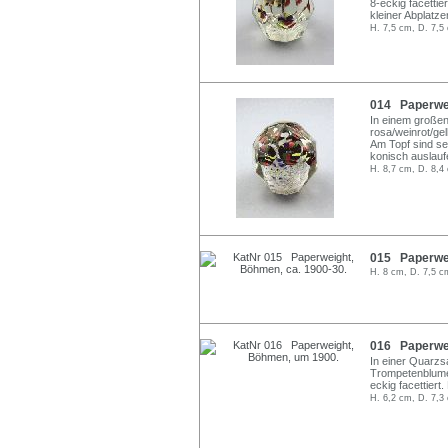
8-eckig facetti
kleiner Abplatze
H. 7,5 cm, D. 7,5
014 Paperwei
In einem große
rosa/weinrot/ge
Am Topf sind sei
konisch auslaufe
H. 8,7 cm, D. 8,4
015 Paperwei
H. 8 cm, D. 7,5 c
016 Paperwei
In einer Quarzs
Trompetenblumen
eckig facettiert.
H. 6,2 cm, D. 7,3