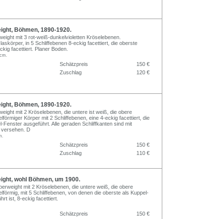
ght, Böhmen, 1890-1920.
eight mit 3 rot-weiß-dunkelvioletten Kröselebenen.
askörper, in 5 Schliffebenen 8-eckig facettiert, die oberste
ckig facettiert. Planer Boden.
 cm.
Schätzpreis
150 €
Zuschlag
120 €
ght, Böhmen, 1890-1920.
eight mit 2 Kröselebenen, die untere ist weiß, die obere
förmiger Körper mit 2 Schliffebenen, eine 4-eckig facettiert, die
-Fenster ausgeführt. Alle geraden Schliffkanten sind mit
“ versehen. D
m.
Schätzpreis
150 €
Zuschlag
110 €
ght, wohl Böhmen, um 1900.
erweight mit 2 Kröselebenen, die untere weiß, die obere
lförmig, mit 5 Schliffebenen, von denen die oberste als Kuppel-
t ist, 8-eckig facettiert.
Schätzpreis
150 €