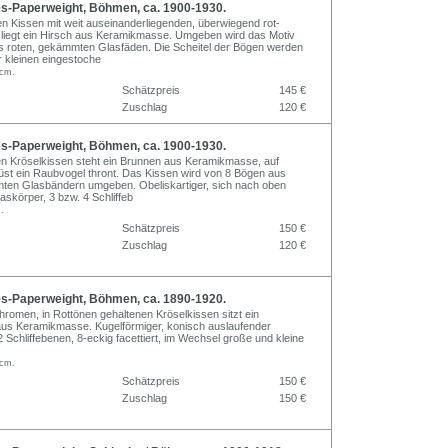
s-Paperweight, Böhmen, ca. 1900-1930.
n Kissen mit weit auseinanderliegenden, überwiegend rot-
liegt ein Hirsch aus Keramikmasse. Umgeben wird das Motiv
s roten, gekämmten Glasfäden. Die Scheitel der Bögen werden
r kleinen eingestoche
 cm.
Schätzpreis
145 €
Zuschlag
120 €
s-Paperweight, Böhmen, ca. 1900-1930.
n Kröselkissen steht ein Brunnen aus Keramikmasse, auf
st ein Raubvogel thront. Das Kissen wird von 8 Bögen aus
ten Glasbändern umgeben. Obeliskartiger, sich nach oben
askörper, 3 bzw. 4 Schliffeb
.
Schätzpreis
150 €
Zuschlag
120 €
s-Paperweight, Böhmen, ca. 1890-1920.
hromen, in Rottönen gehaltenen Kröselkissen sitzt ein
us Keramikmasse. Kugelförmiger, konisch auslaufender
 Schliffebenen, 8-eckig facettiert, im Wechsel große und kleine
 cm.
Schätzpreis
150 €
Zuschlag
150 €