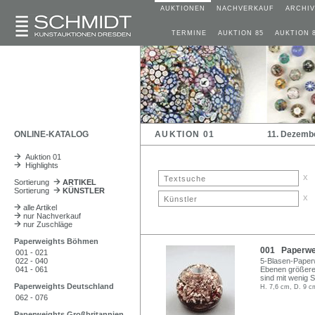
AUKTIONEN
NACHVERKAUF
ARCHIV
TERMINE
AUKTION 85
AUKTION 
ONLINE-KATALOG
AUKTION 01
11. Dezemb
Auktion 01
Highlights
x
Sortierung
ARTIKEL
Sortierung
KÜNSTLER
x
alle Artikel
nur Nachverkauf
nur Zuschläge
Paperweights Böhmen
001 Paperwei
001 - 021
022 - 040
5-Blasen-Paperw
041 - 061
Ebenen größere 
sind mit wenig S
Paperweights Deutschland
H. 7,6 cm, D. 9 c
062 - 076
Paperweights Großbritannien