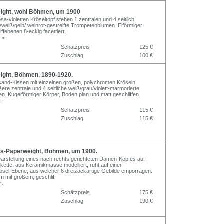
ght, wohl Böhmen, um 1900
sa-violetten Kröseltopf stehen 1 zentralen und 4 seitlich
/weiß/gelb/ weinrot-gestreifte Trompetenblumen. Eiförmiger
iffebenen 8-eckig facettiert.
 cm.
Schätzpreis
125 €
Zuschlag
100 €
ght, Böhmen, 1890-1920.
sand-Kissen mit einzelnen großen, polychromen Kröseln
ere zentrale und 4 seitliche weiß/grau/violett-marmorierte
. Kugelförmiger Körper, Boden plan und matt geschliffen.
m.
Schätzpreis
115 €
Zuschlag
115 €
s-Paperweight, Böhmen, um 1900.
e Darstellung eines nach rechts gerichteten Damen-Kopfes auf
akette, aus Keramikmasse modelliert, ruht auf einer
sel-Ebene, aus welcher 6 dreizackartige Gebilde emporragen.
m mit großem, geschlif
m.
Schätzpreis
175 €
Zuschlag
190 €