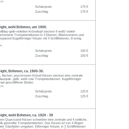
 cm.
Schätzpreis
175 €
Zuschlag
175 €
ght, wohl Böhmen, um 1900.
llblau-gelb-violetten Kröseltopf stecken 9 weiß/ violett-
marmorierte Trompetenblumen in 3 Ebenen, Blütenzentren und
nsparent.Kugelförmiger Körper mit 4 Schliffebenen, 8-eckig
cm.
Schätzpreis
150 €
Zuschlag
150 €
ght, Böhmen, ca. 1900-30.
, flachen, poychromen Krösel-Kissen stecken eine zentrale
 blauopak- gelb- weiß-rote Trompetenblumen. Kugelförmiger
matt geschliffener Boden.
 cm.
Schätzpreis
125 €
Zuschlag
125 €
ght, wohl Böhmen, ca. 1920 - 39
nen Quarzsand-Kissen schweben eine zentrale und 4 seitliche,
elb gestreifte Trompetenblumen. Das Kissen ist von 4 Bögen
er Glasfäden umgeben. Eiförmiger Körper, in 3 Schliffebenen