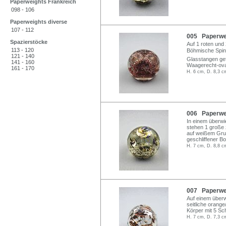
Paperweights Frankreich
098 - 106
Paperweights diverse
107 - 112
005 Paperwei
Spazierstöcke
Auf 1 roten und
113 - 120
Böhmische Spin
121 - 140
Glasstangen gef
141 - 160
Waagerecht-oval
161 - 170
H. 6 cm, D. 8,3 c
006 Paperwei
In einem überwi
stehen 1 große 
auf weißem Grun
geschliffener B
H. 7 cm, D. 8,8 c
007 Paperwei
Auf einem überw
seitliche orang
Körper mit 5 Sch
H. 7 cm, D. 7,3 c