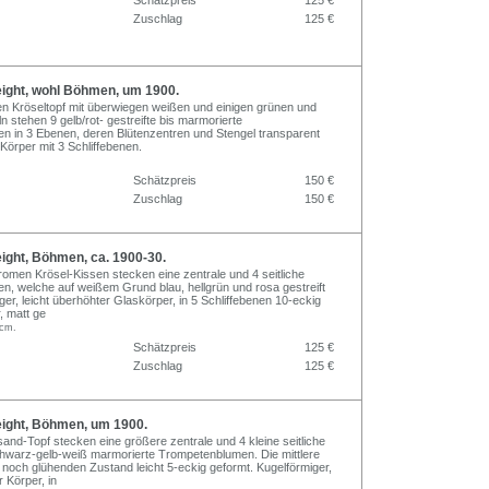
Zuschlag
125 €
ght, wohl Böhmen, um 1900.
en Kröseltopf mit überwiegen weißen und einigen grünen und
n stehen 9 gelb/rot- gestreifte bis marmorierte
 in 3 Ebenen, deren Blütenzentren und Stengel transparent
 Körper mit 3 Schliffebenen.
Schätzpreis
150 €
Zuschlag
150 €
ght, Böhmen, ca. 1900-30.
romen Krösel-Kissen stecken eine zentrale und 4 seitliche
, welche auf weißem Grund blau, hellgrün und rosa gestreift
ger, leicht überhöhter Glaskörper, in 5 Schliffebenen 10-eckig
r, matt ge
 cm.
Schätzpreis
125 €
Zuschlag
125 €
ght, Böhmen, um 1900.
and-Topf stecken eine größere zentrale und 4 kleine seitliche
hwarz-gelb-weiß marmorierte Trompetenblumen. Die mittlere
noch glühenden Zustand leicht 5-eckig geformt. Kugelförmiger,
r Körper, in