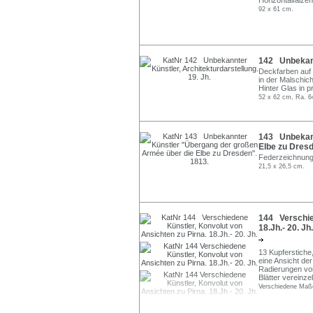
Horizontalfalzen
92 x 61 cm.
142 Unbekannt
Deckfarben auf 
in der Malschich
Hinter Glas in pr
52 x 62 cm, Ra. 6
143 Unbekann
Elbe zu Dresd
Federzeichnung i
21,5 x 26,5 cm.
144 Verschied
18.Jh.- 20. Jh.
13 Kupferstiche
eine Ansicht de
Radierungen von
Blätter vereinze
Verschiedene Maße