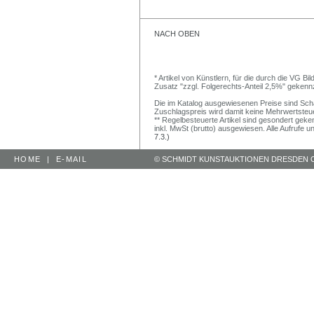
NACH OBEN
* Artikel von Künstlern, für die durch die VG 
Zusatz "zzgl. Folgerechts-Anteil 2,5%" gekenn
Die im Katalog ausgewiesenen Preise sind Schätz
Zuschlagspreis wird damit keine Mehrwertsteu
** Regelbesteuerte Artikel sind gesondert geken
inkl. MwSt (brutto) ausgewiesen. Alle Aufrufe 
7.3.)
HOME
|
E-MAIL
© SCHMIDT KUNSTAUKTIONEN DRESDEN