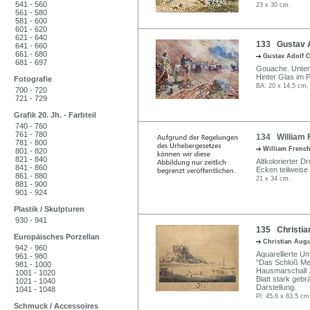
541 - 560
23 x 30 cm.
561 - 580
581 - 600
601 - 620
621 - 640
133 Gustav A
641 - 660
661 - 680
Gustav Adolf 
681 - 697
Gouache. Unten 
Hinter Glas im 
Fotografie
BA. 20 x 14,5 cm,
700 - 720
721 - 729
Grafik 20. Jh. - Farbteil
740 - 760
761 - 780
134 William 
781 - 800
William Frenc
801 - 820
821 - 840
Altkolorierter D
841 - 860
Ecken teilweise
861 - 880
21 x 34 cm.
881 - 900
901 - 924
Plastik / Skulpturen
930 - 941
135 Christia
Europäisches Porzellan
Christian Aug
942 - 960
Aquarellierte Um
961 - 980
"Das Schloß Mei
981 - 1000
Hausmarschall ..
1001 - 1020
Blatt stark gebr
1021 - 1040
Darstellung.
1041 - 1048
Pl. 45,6 x 63,5 cm
Schmuck / Accessoires