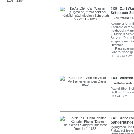
1193 - 1204
139 Carl Wag
Stiftsstadt Ze
Carl Wagner
1
Kolorierte Umriß
Titelzeile vers
hochedeln Magist
v. Kleist in Schle
Bis zum Darstel
aufgezogen. Bla
Himmels.
Im Passepartout 
Silberauflage ge
Pl.. 33 x 49,5 cm.
140 Wilhelm W
Wilhelm Wide
Pastell über Blei
Blatt auf Unters
29 x 24,2 cm.
141 Unbekann
Sängerbundes
Typografie und 
Plakat auf feste