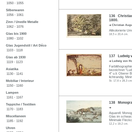
1050 - 1055
Silberwaren
1056 - 1061
136 Christian
1800.
Zinn / Unedle Metalle
Christian Aug
1062 - 1076
Altkolorierte Um
Glas bis 1900
18,5 x 20,4 cm.
1080 - 1102
Glas Jugendstil / Art Déco
1103 - 1118
137 Ludwig v
Glas ab 1930
Ludwig von H
1119 - 1123
Farblithographi
Asiatika
bezeichnet "Lud
4" u.li. Oberer 
1130 - 1141
lichtrandig. Min
Mobiliar / Interieur
St. 17,6 x 28,3 cm
1150 - 1160
Lampen
1161 - 1167
138 Monogram
Teppiche / Textilien
1170 - 1183
Aquarell. Monogr
Miscellaneen
Glas im schwar
Minimale Fleckc
1185 - 1192
12,2 x 19,2 cm.
Uhren