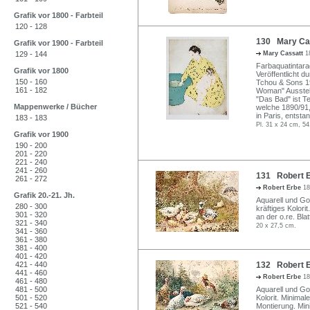
Grafik vor 1800 - Farbteil
120 - 128
130 Mary Cas
Grafik vor 1900 - Farbteil
129 - 144
Mary Cassatt
1
Farbaquatintara
Grafik vor 1800
Veröffentlicht d
150 - 160
Tchou & Sons 19
161 - 182
Woman" Ausstell
"Das Bad" ist Te
Mappenwerke / Bücher
welche 1890/91, 
in Paris, entstan
183 - 183
Pl. 31 x 24 cm, 54
Grafik vor 1900
190 - 200
201 - 220
221 - 240
241 - 260
131 Robert Er
261 - 272
Robert Erbe
18
Grafik 20.-21. Jh.
Aquarell und Gou
280 - 300
kräftiges Kolori
301 - 320
an der o.re. Bla
321 - 340
20 x 27,5 cm.
341 - 360
361 - 380
381 - 400
401 - 420
421 - 440
132 Robert Er
441 - 460
Robert Erbe
18
461 - 480
481 - 500
Aquarell und Gou
501 - 520
Kolorit. Minimal
521 - 540
Montierung. Mini