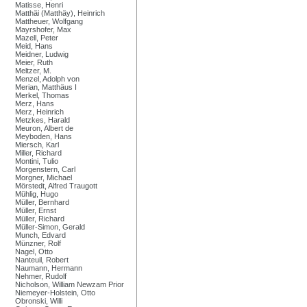
Matisse, Henri
Matthäi (Matthäy), Heinrich
Mattheuer, Wolfgang
Mayrshofer, Max
Mazell, Peter
Meid, Hans
Meidner, Ludwig
Meier, Ruth
Meltzer, M.
Menzel, Adolph von
Merian, Matthäus I
Merkel, Thomas
Merz, Hans
Merz, Heinrich
Metzkes, Harald
Meuron, Albert de
Meyboden, Hans
Miersch, Karl
Miller, Richard
Montini, Tulio
Morgenstern, Carl
Morgner, Michael
Mörstedt, Alfred Traugott
Mühlig, Hugo
Müller, Bernhard
Müller, Ernst
Müller, Richard
Müller-Simon, Gerald
Munch, Edvard
Münzner, Rolf
Nagel, Otto
Nanteuil, Robert
Naumann, Hermann
Nehmer, Rudolf
Nicholson, William Newzam Prior
Niemeyer-Holstein, Otto
Obronski, Willi