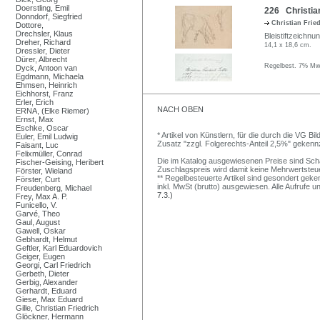
Doerstling, Emil
226 Christian
Donndorf, Siegfried
Christian Frie
Dottore,
Drechsler, Klaus
Bleistiftzeichn
Dreher, Richard
14,1 x 18,6 cm.
Dressler, Dieter
Dürer, Albrecht
Regelbest. 7% MwS
Dyck, Antoon van
Egdmann, Michaela
Ehmsen, Heinrich
Eichhorst, Franz
Erler, Erich
NACH OBEN
ERNA, (Elke Riemer)
Ernst, Max
Eschke, Oscar
* Artikel von Künstlern, für die durch die VG 
Euler, Emil Ludwig
Zusatz "zzgl. Folgerechts-Anteil 2,5%" gekenn
Faisant, Luc
Felixmüller, Conrad
Die im Katalog ausgewiesenen Preise sind Schätz
Fischer-Geising, Heribert
Zuschlagspreis wird damit keine Mehrwertsteu
Förster, Wieland
** Regelbesteuerte Artikel sind gesondert geken
Förster, Curt
inkl. MwSt (brutto) ausgewiesen. Alle Aufrufe 
Freudenberg, Michael
7.3.)
Frey, Max A. P.
Funicello, V.
Garvé, Theo
Gaul, August
Gawell, Oskar
Gebhardt, Helmut
Geftler, Karl Eduardovich
Geiger, Eugen
Georgi, Carl Friedrich
Gerbeth, Dieter
Gerbig, Alexander
Gerhardt, Eduard
Giese, Max Eduard
Gille, Christian Friedrich
Glöckner, Hermann