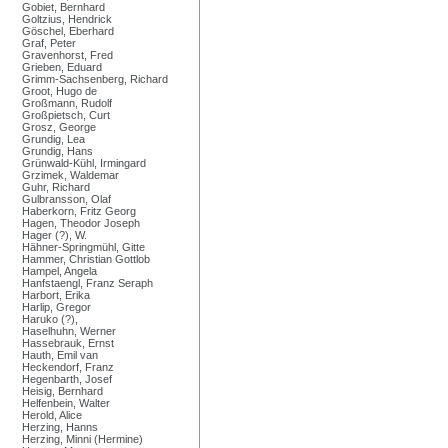
Gobiet, Bernhard
Goltzius, Hendrick
Göschel, Eberhard
Graf, Peter
Gravenhorst, Fred
Grieben, Eduard
Grimm-Sachsenberg, Richard
Groot, Hugo de
Großmann, Rudolf
Großpietsch, Curt
Grosz, George
Grundig, Lea
Grundig, Hans
Grünwald-Kühl, Irmingard
Grzimek, Waldemar
Guhr, Richard
Gulbransson, Olaf
Haberkorn, Fritz Georg
Hagen, Theodor Joseph
Hager (?), W.
Hähner-Springmühl, Gitte
Hammer, Christian Gottlob
Hampel, Angela
Hanfstaengl, Franz Seraph
Harbort, Erika
Harlip, Gregor
Haruko (?),
Haselhuhn, Werner
Hassebrauk, Ernst
Hauth, Emil van
Heckendorf, Franz
Hegenbarth, Josef
Heisig, Bernhard
Helfenbein, Walter
Herold, Alice
Herzing, Hanns
Herzing, Minni (Hermine)