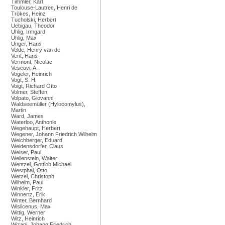
Timmler, Karl
Toulouse-Lautrec, Henri de
Trökes, Heinz
Tucholski, Herbert
Uebigau, Theodor
Uhlig, Irmgard
Uhlig, Max
Unger, Hans
Velde, Henry van de
Vent, Hans
Vermont, Nicolae
Vescovi, A.
Vogeler, Heinrich
Vogt, S. H.
Voigt, Richard Otto
Volmer, Steffen
Volpato, Giovanni
Waldseemüller (Hylocomylus),
Martin
Ward, James
Waterloo, Anthonie
Wegehaupt, Herbert
Wegener, Johann Friedrich Wilhelm
Weichberger, Eduard
Weidensdorfer, Claus
Weiser, Paul
Wellenstein, Walter
Wentzel, Gottlob Michael
Westphal, Otto
Wetzel, Christoph
Wilhelm, Paul
Winkler, Fritz
Winnertz, Erik
Winter, Bernhard
Wislicenus, Max
Wittig, Werner
Witz, Heinrich
Wizani, Johann Friedrich