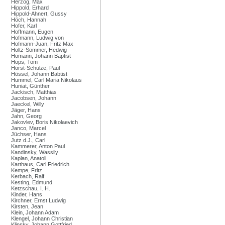
Herzog, Max
Hippold, Erhard
Hippold-Ahnert, Gussy
Höch, Hannah
Hofer, Karl
Hoffmann, Eugen
Hofmann, Ludwig von
Hofmann-Juan, Fritz Max
Holtz-Sommer, Hedwig
Homann, Johann Baptist
Hops, Tom
Horst-Schulze, Paul
Hössel, Johann Babtist
Hummel, Carl Maria Nikolaus
Huniat, Günther
Jackisch, Matthias
Jacobsen, Johann
Jaeckel, Willy
Jäger, Hans
Jahn, Georg
Jakovlev, Boris Nikolaevich
Janco, Marcel
Jüchser, Hans
Jutz d.J., Carl
Kammerer, Anton Paul
Kandinsky, Wassily
Kaplan, Anatoli
Karthaus, Carl Friedrich
Kempe, Fritz
Kerbach, Ralf
Kesting, Edmund
Ketzschau, I. H.
Kinder, Hans
Kirchner, Ernst Ludwig
Kirsten, Jean
Klein, Johann Adam
Klengel, Johann Christian
Klinsky, Johann Gottfried