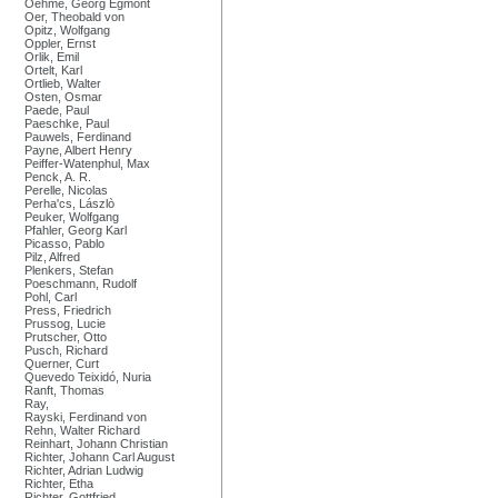
Oehme, Georg Egmont
Oer, Theobald von
Opitz, Wolfgang
Oppler, Ernst
Orlik, Emil
Ortelt, Karl
Ortlieb, Walter
Osten, Osmar
Paede, Paul
Paeschke, Paul
Pauwels, Ferdinand
Payne, Albert Henry
Peiffer-Watenphul, Max
Penck, A. R.
Perelle, Nicolas
Perha'cs, Lászlò
Peuker, Wolfgang
Pfahler, Georg Karl
Picasso, Pablo
Pilz, Alfred
Plenkers, Stefan
Poeschmann, Rudolf
Pohl, Carl
Press, Friedrich
Prussog, Lucie
Prutscher, Otto
Pusch, Richard
Querner, Curt
Quevedo Teixidó, Nuria
Ranft, Thomas
Ray,
Rayski, Ferdinand von
Rehn, Walter Richard
Reinhart, Johann Christian
Richter, Johann Carl August
Richter, Adrian Ludwig
Richter, Etha
Richter, Gottfried