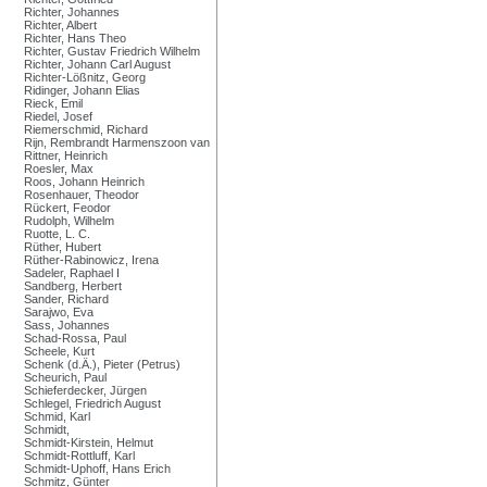
Richter, Johannes
Richter, Albert
Richter, Hans Theo
Richter, Gustav Friedrich Wilhelm
Richter, Johann Carl August
Richter-Lößnitz, Georg
Ridinger, Johann Elias
Rieck, Emil
Riedel, Josef
Riemerschmid, Richard
Rijn, Rembrandt Harmenszoon van
Rittner, Heinrich
Roesler, Max
Roos, Johann Heinrich
Rosenhauer, Theodor
Rückert, Feodor
Rudolph, Wilhelm
Ruotte, L. C.
Rüther, Hubert
Rüther-Rabinowicz, Irena
Sadeler, Raphael I
Sandberg, Herbert
Sander, Richard
Sarajwo, Eva
Sass, Johannes
Schad-Rossa, Paul
Scheele, Kurt
Schenk (d.Ä.), Pieter (Petrus)
Scheurich, Paul
Schieferdecker, Jürgen
Schlegel, Friedrich August
Schmid, Karl
Schmidt,
Schmidt-Kirstein, Helmut
Schmidt-Rottluff, Karl
Schmidt-Uphoff, Hans Erich
Schmitz, Günter