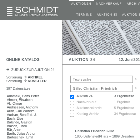
AUKTIONEN
NACHVERKAUF
ARCHIV
TERMINE
AUKTION 85
AUKTION 
ONLINE-KATALOG
AUKTION 24
12. Juni 20
ZURÜCK ZUR AUKTION 24
Sortierung
ARTIKEL
x
Sortierung
KÜNSTLER
x
397 Datensätze
Adamski, Hans Peter
Auktion 24
3 Ergebnisse
Ahnert, Elisabeth
Nachverkauf
1 Ergebnis
Alt, Otmar
Andriessen, Anthony
Auktionsrekorde
5 Ergebnisse
Arldt, Carl Wilhelm
Katalog-Archiv
34 Ergebnisse
Audran, Benoît d. J.
Bach, Else
Balande, Gaston
Balden, Theo
Bär, Artur
Christian Friedrich Gille
Barth, Julius Arthur
1805 Ballenstedt/Harz – 1899 Dresden
Bartoschek, Emil