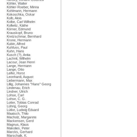
Köhler, Walter
Köhler-Roeber, Minna
Kohlmann, Hermann
Kokoschka, Oskar
Kolb, Alois
Kolbe, Carl Wilhelm
Kollwitz, Käthe
Körner, Edmund
Krauskopf, Bruno
Kretzschmar, Bernhard
Krone, Hermann
Kubin, Alfred
Kuhfuss, Paul
Kuhn, Hans
Kusch (?), Anita
Lachnit, Wilhelm
Lacour, Jean Henri
Lange, Hermann
Lange, Otto
Leifer, Horst
Leonhardi, August
Liebermann, Max
Lillig, Johannes "Hans" Georg
Lindenau, Erich
Lindner, Ulrich
Lohse, Carl
Lohse, C. G.
Lotter, Tobias Conrad
Lührig, Georg
Lütke, Ludwig Eduard
Maatsch, Thilo
Macholz, Margarete
Mackensen, Gerd
Magnus, Klaus
Makolies, Peter
Marcks, Gerhard
Marschalk, K.