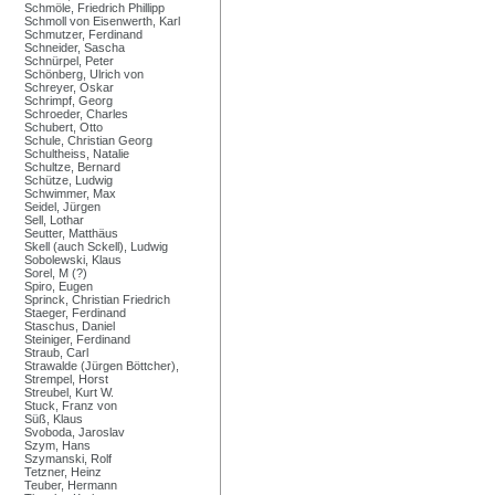
Schmöle, Friedrich Phillipp
Schmoll von Eisenwerth, Karl
Schmutzer, Ferdinand
Schneider, Sascha
Schnürpel, Peter
Schönberg, Ulrich von
Schreyer, Oskar
Schrimpf, Georg
Schroeder, Charles
Schubert, Otto
Schule, Christian Georg
Schultheiss, Natalie
Schultze, Bernard
Schütze, Ludwig
Schwimmer, Max
Seidel, Jürgen
Sell, Lothar
Seutter, Matthäus
Skell (auch Sckell), Ludwig
Sobolewski, Klaus
Sorel, M (?)
Spiro, Eugen
Sprinck, Christian Friedrich
Staeger, Ferdinand
Staschus, Daniel
Steiniger, Ferdinand
Straub, Carl
Strawalde (Jürgen Böttcher),
Strempel, Horst
Streubel, Kurt W.
Stuck, Franz von
Süß, Klaus
Svoboda, Jaroslav
Szym, Hans
Szymanski, Rolf
Tetzner, Heinz
Teuber, Hermann