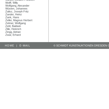
Wolff, Willy
Wolfgang, Alexander
Wüsten, Johannes
Zalisz, Joseph Fritz
Zander, Heinz
Zank, Hans
Zeller, Magnus Herbert
Zelmer, Wolfgang
Zettl, Baldwin
Zille, Heinrich
Zingg, Adrian
Zwar, Erhard
HOME
|
E-MAIL
© SCHMIDT KUNSTAUKTIONEN DRESDEN