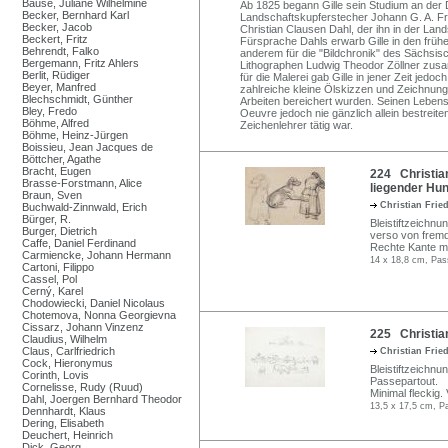
Bause, Juliane Wilhelmine
Ab 1825 begann Gille sein Studium an de
Becker, Bernhard Karl
Landschaftskupferstecher Johann G. A. Fre
Becker, Jacob
Christian Clausen Dahl, der ihn in der Lan
Beckert, Fritz
Fürsprache Dahls erwarb Gille in den frühe
Behrendt, Falko
anderem für die "Bildchronik" des Sächsisc
Bergemann, Fritz Ahlers
Lithographen Ludwig Theodor Zöllner zusam
Berlit, Rüdiger
für die Malerei gab Gille in jener Zeit jedo
Beyer, Manfred
zahlreiche kleine Ölskizzen und Zeichnun
Blechschmidt, Günther
Arbeiten bereichert wurden. Seinen Lebens
Bley, Fredo
Oeuvre jedoch nie gänzlich allein bestreite
Böhme, Alfred
Zeichenlehrer tätig war.
Böhme, Heinz-Jürgen
Boissieu, Jean Jacques de
Böttcher, Agathe
Bracht, Eugen
224 Christian
Brasse-Forstmann, Alice
liegender Hun
Braun, Sven
Christian Frie
Buchwald-Zinnwald, Erich
Bürger, R.
Bleistiftzeichn
Burger, Dietrich
verso von fremd
Caffe, Daniel Ferdinand
Rechte Kante mi
Carmiencke, Johann Hermann
14 x 18,8 cm, Pas
Cartoni, Filippo
Cassel, Pol
Cerný, Karel
Chodowiecki, Daniel Nicolaus
Chotemova, Nonna Georgievna
Cissarz, Johann Vinzenz
225 Christian
Claudius, Wilhelm
Claus, Carlfriedrich
Christian Frie
Cock, Hieronymus
Bleistiftzeichn
Corinth, Lovis
Passepartout.
Cornelisse, Rudy (Ruud)
Minimal fleckig.
Dahl, Joergen Bernhard Theodor
13,5 x 17,5 cm, P
Dennhardt, Klaus
Dering, Elisabeth
Deuchert, Heinrich
Dick, Georg