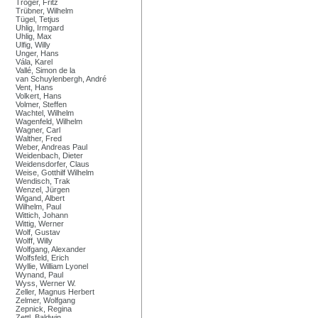
Tröger, Fritz
Trübner, Wilhelm
Tügel, Tetjus
Uhlig, Irmgard
Uhlig, Max
Ulfig, Willy
Unger, Hans
Vála, Karel
Vallé, Simon de la
van Schuylenbergh, André
Vent, Hans
Volkert, Hans
Volmer, Steffen
Wachtel, Wilhelm
Wagenfeld, Wilhelm
Wagner, Carl
Walther, Fred
Weber, Andreas Paul
Weidenbach, Dieter
Weidensdorfer, Claus
Weise, Gotthilf Wilhelm
Wendisch, Trak
Wenzel, Jürgen
Wigand, Albert
Wilhelm, Paul
Wittich, Johann
Wittig, Werner
Wolf, Gustav
Wolff, Willy
Wolfgang, Alexander
Wolfsfeld, Erich
Wyllie, William Lyonel
Wynand, Paul
Wyss, Werner W.
Zeller, Magnus Herbert
Zelmer, Wolfgang
Zepnick, Regina
Zettl, Baldwin