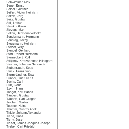
Schwimmer, Max
Seger, Ernst
Seidel, Günther
Seifert, Victor Heinrich
Seifert, Jörg
Seitz, Gustav
Sell, Lothar
Slavik, Otokar
Slevogt, Max
Soltau, Hermann Wilhelm
Sondermann, Hermann
Sonntag, Joerg
Stegemann, Heinrich
Stelzer, Willy
Stengel, Gerhard
Sterl, Robert Hermann
Sterneckert, Rolf
Stilijanov-Kretzschmar, Hildegard
Strixner, Johanna Nepomuk
Stubenrauch, Sepp
Stuck, Franz von
Sturm-Lindner, Elsa
Suandi, Gusti Ketut
Suchy, Carl
Süß, Klaus
Szym, Hans
Taeger, Karl Hanns
Täubert, Gustav
Täubert, Carl Gregor
Teichert, Walter
Tetzner, Heinz
Thamm, Gustav Adolf
Thiele, Johann Alexander
Ticha, Hans
Tichy, Josef
Tissot, James Jacques Joseph
Treber, Carl Friedrich