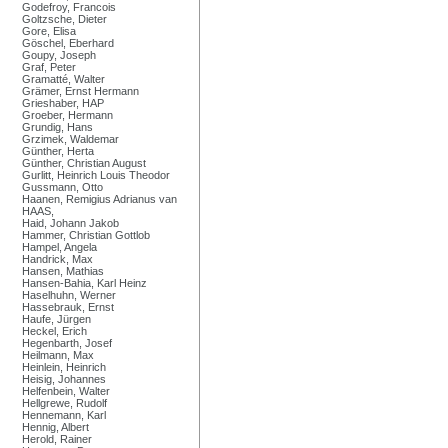
Godefroy, Francois
Goltzsche, Dieter
Gore, Elisa
Göschel, Eberhard
Goupy, Joseph
Graf, Peter
Gramatté, Walter
Grämer, Ernst Hermann
Grieshaber, HAP
Groeber, Hermann
Grundig, Hans
Grzimek, Waldemar
Günther, Herta
Günther, Christian August
Gurlitt, Heinrich Louis Theodor
Gussmann, Otto
Haanen, Remigius Adrianus van
HAAS,
Haid, Johann Jakob
Hammer, Christian Gottlob
Hampel, Angela
Handrick, Max
Hansen, Mathias
Hansen-Bahia, Karl Heinz
Haselhuhn, Werner
Hassebrauk, Ernst
Haufe, Jürgen
Heckel, Erich
Hegenbarth, Josef
Heilmann, Max
Heinlein, Heinrich
Heisig, Johannes
Helfenbein, Walter
Hellgrewe, Rudolf
Hennemann, Karl
Hennig, Albert
Herold, Rainer