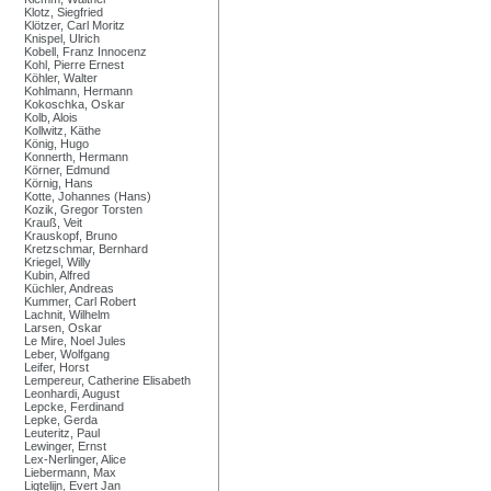
Klotz, Siegfried
Klötzer, Carl Moritz
Knispel, Ulrich
Kobell, Franz Innocenz
Kohl, Pierre Ernest
Köhler, Walter
Kohlmann, Hermann
Kokoschka, Oskar
Kolb, Alois
Kollwitz, Käthe
König, Hugo
Konnerth, Hermann
Körner, Edmund
Körnig, Hans
Kotte, Johannes (Hans)
Kozik, Gregor Torsten
Krauß, Veit
Krauskopf, Bruno
Kretzschmar, Bernhard
Kriegel, Willy
Kubin, Alfred
Küchler, Andreas
Kummer, Carl Robert
Lachnit, Wilhelm
Larsen, Oskar
Le Mire, Noel Jules
Leber, Wolfgang
Leifer, Horst
Lempereur, Catherine Elisabeth
Leonhardi, August
Lepcke, Ferdinand
Lepke, Gerda
Leuteritz, Paul
Lewinger, Ernst
Lex-Nerlinger, Alice
Liebermann, Max
Ligtelijn, Evert Jan