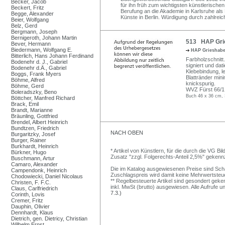
Becker, Jacob
für ihn früh zum wichtigsten künstlerisch
Beckert, Fritz
Berufung an die Akademie in Karlsruhe als
Begge, Alexander
Künste in Berlin. Würdigung durch zahlrei
Beier, Wolfgang
Belz, Gerd
Bergmann, Joseph
Bernigeroth, Johann Martin
513 HAP Grie
Bever, Hermann
Biedermann, Wolfgang E.
HAP Grieshab
Bitterlich, Hans Johann Ferdinand
Farbholzschnitt.
Bodenehr d. J., Gabriel
signiert und dat
Bodenehr d.Ä., Gabriel
Klebebindung, l
Boggs, Frank Myers
Blattränder min
Böhme, Alfred
knickspurig.
Böhme, Gerd
WVZ Fürst 66/1 
Boleradszky, Beno
Buch 46 x 36 cm, 
Böttcher, Manfred Richard
Brack, Emil
Brandt, Marianne
Bräunling, Gottfried
Brendel, Albert Heinrich
Bundtzen, Friedrich
NACH OBEN
Burgaritzky, Josef
Burger, Rainer
Burkhardt, Heinrich
* Artikel von Künstlern, für die durch die VG 
Bürkner, Hugo
Zusatz "zzgl. Folgerechts-Anteil 2,5%" gekenn
Buschmann, Artur
Camaro, Alexander
Die im Katalog ausgewiesenen Preise sind Schätz
Campendonk, Heinrich
Zuschlagspreis wird damit keine Mehrwertsteu
Chodowiecki, Daniel Nicolaus
** Regelbesteuerte Artikel sind gesondert geken
Christen, F. F.C.
inkl. MwSt (brutto) ausgewiesen. Alle Aufrufe 
Claus, Carlfriedrich
7.3.)
Corinth, Lovis
Cremer, Fritz
Dauphin, Olivier
Dennhardt, Klaus
Dietrich, gen. Dietricy, Christian
Wilhelm Ernst