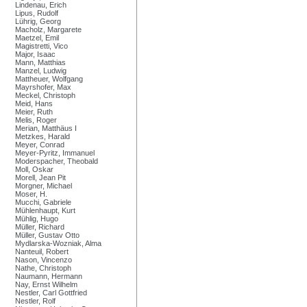
Lindenau, Erich
Lipus, Rudolf
Lührig, Georg
Macholz, Margarete
Maetzel, Emil
Magistretti, Vico
Major, Isaac
Mann, Matthias
Manzel, Ludwig
Mattheuer, Wolfgang
Mayrshofer, Max
Meckel, Christoph
Meid, Hans
Meier, Ruth
Melis, Roger
Merian, Matthäus I
Metzkes, Harald
Meyer, Conrad
Meyer-Pyritz, Immanuel
Moderspacher, Theobald
Moll, Oskar
Morell, Jean Pit
Morgner, Michael
Moser, H.
Mucchi, Gabriele
Mühlenhaupt, Kurt
Mühlig, Hugo
Müller, Richard
Müller, Gustav Otto
Mydlarska-Wozniak, Alma
Nanteuil, Robert
Nason, Vincenzo
Nathe, Christoph
Naumann, Hermann
Nay, Ernst Wilhelm
Nestler, Carl Gottfried
Nestler, Rolf