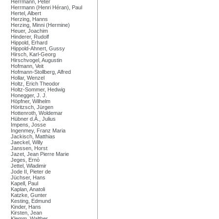
Herrmann, Peter
Herrmann (Henri Héran), Paul
Hertel, Albert
Herzing, Hanns
Herzing, Minni (Hermine)
Heuer, Joachim
Hinderer, Rudolf
Hippold, Erhard
Hippold-Ahnert, Gussy
Hirsch, Karl-Georg
Hirschvogel, Augustin
Hofmann, Veit
Hofmann-Stollberg, Alfred
Hollar, Wenzel
Holtz, Erich Theodor
Holtz-Sommer, Hedwig
Honegger, J. J.
Höpfner, Wilhelm
Höritzsch, Jürgen
Hottenroth, Woldemar
Hübner d.Ä., Julius
Impens, Josse
Ingenmey, Franz Maria
Jackisch, Matthias
Jaeckel, Willy
Janssen, Horst
Jazet, Jean Pierre Marie
Jeges, Ernò
Jettel, Wladimir
Jode II, Pieter de
Jüchser, Hans
Kapell, Paul
Kaplan, Anatoli
Katzke, Gunter
Kesting, Edmund
Kinder, Hans
Kirsten, Jean
Klemm, Walther