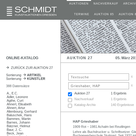
AUKTIONEN
NACHVERKAUF
ARCHIV
TERMINE
AUKTION 85
AUKTION 
ONLINE-KATALOG
AUKTION 27
05. März 20
ZURÜCK ZUR AUKTION 27
Sortierung
ARTIKEL
x
Sortierung
KÜNSTLER
x
388 Datensätze
A., E.C.
Auktion 27
1 Ergebnis
Adler, Leonore
Nachverkauf
1 Ergebnis
Agthe, Curt
Ahnert, Elisabeth
Katalog-Archiv
140 Ergebnisse
Ahnert, Artur
Altenbourg, Gerhard
Baluschek, Hans
Bammes, Martin
HAP Grieshaber
Barnes, Johann
Bätzner, Helmut
1909 Rot – 1981 Achalm bei Reutlingen
Baur, J. C.
Lehre als Buchdrucker u. Schriftsetzer. Gle
Beck, Jean
Buchgewerbeschule Stuttgart. Seit 1932 int