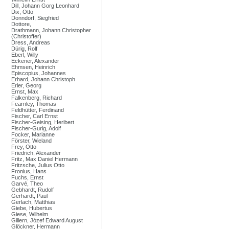
Dill, Johann Gorg Leonhard
Dix, Otto
Donndorf, Siegfried
Dottore,
Drathmann, Johann Christopher
(Christoffer)
Dress, Andreas
Dürig, Rolf
Eberl, Willy
Eckener, Alexander
Ehmsen, Heinrich
Episcopius, Johannes
Erhard, Johann Christoph
Erler, Georg
Ernst, Max
Falkenberg, Richard
Fearnley, Thomas
Feldhütter, Ferdinand
Fischer, Carl Ernst
Fischer-Geising, Heribert
Fischer-Gurig, Adolf
Focker, Marianne
Förster, Wieland
Frey, Otto
Friedrich, Alexander
Fritz, Max Daniel Hermann
Fritzsche, Julius Otto
Fronius, Hans
Fuchs, Ernst
Garvé, Theo
Gebhardt, Rudolf
Gerhardt, Paul
Gerlach, Matthias
Giebe, Hubertus
Giese, Wilhelm
Gillern, Józef Edward August
Glöckner, Hermann