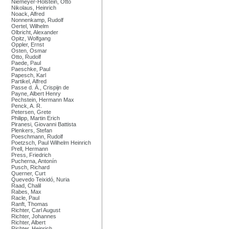
Niemeyer-Holstein, Otto
Nikolaus, Heinrich
Noack, Alfred
Nonnenkamp, Rudolf
Oertel, Wilhelm
Olbricht, Alexander
Opitz, Wolfgang
Oppler, Ernst
Osten, Osmar
Otto, Rudolf
Paede, Paul
Paeschke, Paul
Papesch, Karl
Partikel, Alfred
Passe d. Ä., Crispijn de
Payne, Albert Henry
Pechstein, Hermann Max
Penck, A. R.
Petersen, Grete
Philipp, Martin Erich
Piranesi, Giovanni Battista
Plenkers, Stefan
Poeschmann, Rudolf
Poetzsch, Paul Wilhelm Heinrich
Prell, Hermann
Press, Friedrich
Pucherna, Antonín
Pusch, Richard
Querner, Curt
Quevedo Teixidó, Nuria
Raad, Chalil
Rabes, Max
Racle, Paul
Ranft, Thomas
Richter, Carl August
Richter, Johannes
Richter, Albert
Richter, Heinrich