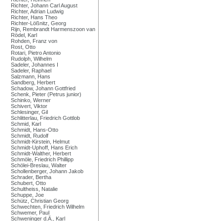
Richter, Johann Carl August
Richter, Adrian Ludwig
Richter, Hans Theo
Richter-Lößnitz, Georg
Rijn, Rembrandt Harmenszoon van
Rödel, Karl
Rohden, Franz von
Rost, Otto
Rotari, Pietro Antonio
Rudolph, Wilhelm
Sadeler, Johannes I
Sadeler, Raphael
Salzmann, Hans
Sandberg, Herbert
Schadow, Johann Gottfried
Schenk, Pieter (Petrus junior)
Schinko, Werner
Schivert, Viktor
Schlesinger, Gil
Schlitterlau, Friedrich Gottlob
Schmid, Karl
Schmidt, Hans-Otto
Schmidt, Rudolf
Schmidt-Kirstein, Helmut
Schmidt-Uphoff, Hans Erich
Schmidt-Walther, Herbert
Schmöle, Friedrich Phillipp
Schölei-Breslau, Walter
Schollenberger, Johann Jakob
Schrader, Bertha
Schubert, Otto
Schultheiss, Natalie
Schuppe, Joe
Schütz, Christian Georg
Schwechten, Friedrich Wilhelm
Schwemer, Paul
Schweninger d.Ä., Karl