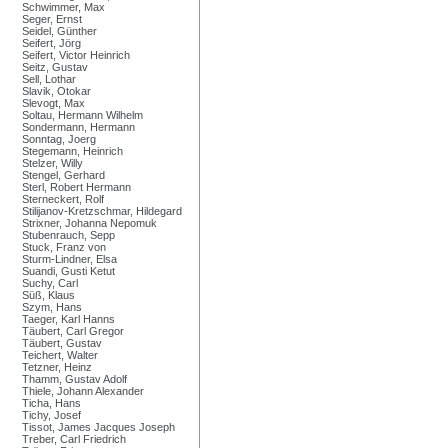
Schwimmer, Max
Seger, Ernst
Seidel, Günther
Seifert, Jörg
Seifert, Victor Heinrich
Seitz, Gustav
Sell, Lothar
Slavik, Otokar
Slevogt, Max
Soltau, Hermann Wilhelm
Sondermann, Hermann
Sonntag, Joerg
Stegemann, Heinrich
Stelzer, Willy
Stengel, Gerhard
Sterl, Robert Hermann
Sterneckert, Rolf
Stilijanov-Kretzschmar, Hildegard
Strixner, Johanna Nepomuk
Stubenrauch, Sepp
Stuck, Franz von
Sturm-Lindner, Elsa
Suandi, Gusti Ketut
Suchy, Carl
Süß, Klaus
Szym, Hans
Taeger, Karl Hanns
Täubert, Carl Gregor
Täubert, Gustav
Teichert, Walter
Tetzner, Heinz
Thamm, Gustav Adolf
Thiele, Johann Alexander
Ticha, Hans
Tichy, Josef
Tissot, James Jacques Joseph
Treber, Carl Friedrich