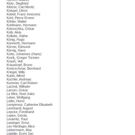
Klotz, Siegfried
Klötzer, Carl Moritz
Knispel, Ulrich
Kobell, Franz Innocenz
Kohl, Pierre Ernest
Köhler, Walter
Kohlmann, Hermann
Kokoschka, Oskar
Kolb, Alois
Kollwitz, Käthe
König, Hugo
Konnerth, Hermann
Körner, Edmund
Körnig, Hans
Kotte, Johannes (Hans)
Kozik, Gregor Torsten
Krauß, Veit
Krauskopf, Bruno
Kretzschmar, Bernhard
Kriegel, Willy
Kubin, Alfred
Küchler, Andreas
Kummer, Carl Robert
Lachnit, Wilhelm
Larsen, Oskar
Le Mire, Noel Jules
Leber, Wolfgang
Leifer, Horst
Lempereur, Catherine Elisabeth
Leonhardi, August
Lepcke, Ferdinand
Lepke, Gerda
Leuteritz, Paul
Lewinger, Ernst
Lex-Nerlinger, Alice
Liebermann, Max
Ligtelijn, Evert Jan