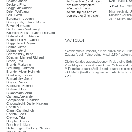
Becker, Jacob
628 Paul Racl
Beckert, Fritz
Paul Racle
193
Begge, Alexander
Beier, Wolfgang
Mischtechnik. U.
Belz, Gerd
Künstler verseh
Bergmann, Joseph
38 x 45,5 cm, Ra.
Bernigeroth, Johann Martin
Bever, Hermann
Biedermann, Wolfgang E.
Bitterlich, Hans Johann Ferdinand
Bodenehr d. J., Gabriel
Bodenehr d.Ä., Gabriel
NACH OBEN
Boggs, Frank Myers
Böhme, Alfred
Böhme, Gerd
* Artikel von Künstlern, für die durch die VG 
Boleradszky, Beno
Zusatz "zzgl. Folgerechts-Anteil 2,5%" gekenn
Böttcher, Manfred Richard
Brack, Emil
Die im Katalog ausgewiesenen Preise sind Schätz
Brandt, Marianne
Zuschlagspreis wird damit keine Mehrwertsteu
Bräunling, Gottfried
** Regelbesteuerte Artikel sind gesondert geken
Brendel, Albert Heinrich
inkl. MwSt (brutto) ausgewiesen. Alle Aufrufe 
Bundtzen, Friedrich
7.3.)
Burgaritzky, Josef
Burger, Rainer
Burkhardt, Heinrich
Bürkner, Hugo
Buschmann, Artur
Camaro, Alexander
Campendonk, Heinrich
Chodowiecki, Daniel Nicolaus
Christen, F. F.C.
Claus, Carlfriedrich
Corinth, Lovis
Cremer, Fritz
Dauphin, Olivier
Dennhardt, Klaus
Dietrich, gen. Dietricy, Christian
Wilhelm Ernst