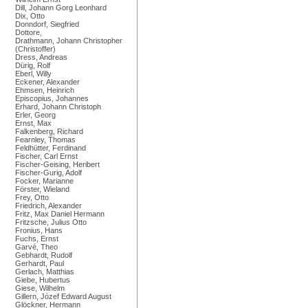
Dill, Johann Gorg Leonhard
Dix, Otto
Donndorf, Siegfried
Dottore,
Drathmann, Johann Christopher
(Christoffer)
Dress, Andreas
Dürig, Rolf
Eberl, Willy
Eckener, Alexander
Ehmsen, Heinrich
Episcopius, Johannes
Erhard, Johann Christoph
Erler, Georg
Ernst, Max
Falkenberg, Richard
Fearnley, Thomas
Feldhütter, Ferdinand
Fischer, Carl Ernst
Fischer-Geising, Heribert
Fischer-Gurig, Adolf
Focker, Marianne
Förster, Wieland
Frey, Otto
Friedrich, Alexander
Fritz, Max Daniel Hermann
Fritzsche, Julius Otto
Fronius, Hans
Fuchs, Ernst
Garvé, Theo
Gebhardt, Rudolf
Gerhardt, Paul
Gerlach, Matthias
Giebe, Hubertus
Giese, Wilhelm
Gillern, Józef Edward August
Glöckner, Hermann