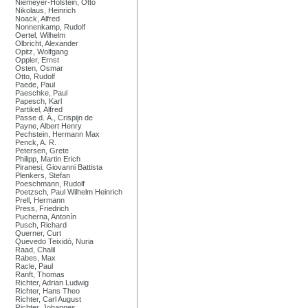
Niemeyer-Holstein, Otto
Nikolaus, Heinrich
Noack, Alfred
Nonnenkamp, Rudolf
Oertel, Wilhelm
Olbricht, Alexander
Opitz, Wolfgang
Oppler, Ernst
Osten, Osmar
Otto, Rudolf
Paede, Paul
Paeschke, Paul
Papesch, Karl
Partikel, Alfred
Passe d. Ä., Crispijn de
Payne, Albert Henry
Pechstein, Hermann Max
Penck, A. R.
Petersen, Grete
Philipp, Martin Erich
Piranesi, Giovanni Battista
Plenkers, Stefan
Poeschmann, Rudolf
Poetzsch, Paul Wilhelm Heinrich
Prell, Hermann
Press, Friedrich
Pucherna, Antonín
Pusch, Richard
Querner, Curt
Quevedo Teixidó, Nuria
Raad, Chalil
Rabes, Max
Racle, Paul
Ranft, Thomas
Richter, Adrian Ludwig
Richter, Hans Theo
Richter, Carl August
Richter, Johannes