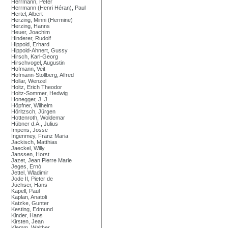
Herrmann, Peter
Herrmann (Henri Héran), Paul
Hertel, Albert
Herzing, Minni (Hermine)
Herzing, Hanns
Heuer, Joachim
Hinderer, Rudolf
Hippold, Erhard
Hippold-Ahnert, Gussy
Hirsch, Karl-Georg
Hirschvogel, Augustin
Hofmann, Veit
Hofmann-Stollberg, Alfred
Hollar, Wenzel
Holtz, Erich Theodor
Holtz-Sommer, Hedwig
Honegger, J. J.
Höpfner, Wilhelm
Höritzsch, Jürgen
Hottenroth, Woldemar
Hübner d.Ä., Julius
Impens, Josse
Ingenmey, Franz Maria
Jackisch, Matthias
Jaeckel, Willy
Janssen, Horst
Jazet, Jean Pierre Marie
Jeges, Ernò
Jettel, Wladimir
Jode II, Pieter de
Jüchser, Hans
Kapell, Paul
Kaplan, Anatoli
Katzke, Gunter
Kesting, Edmund
Kinder, Hans
Kirsten, Jean
Klemm, Walther