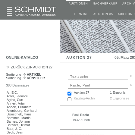
AUKTIONEN
NACHVERKAUF
ARCHIV
TERMINE
AUKTION 85
AUKTION 
ONLINE-KATALOG
AUKTION 27
05. März 20
ZURÜCK ZUR AUKTION 27
Sortierung
ARTIKEL
x
Sortierung
KÜNSTLER
x
388 Datensätze
A., E.C.
Auktion 27
1 Ergebnis
Adler, Leonore
Katalog-Archiv
2 Ergebnisse
Agthe, Curt
Ahnert, Artur
Ahnert, Elisabeth
Altenbourg, Gerhard
Baluschek, Hans
Paul Racle
Bammes, Martin
1932 Zürich
Barnes, Johann
Bätzner, Helmut
Baur, J. C.
Beck, Jean