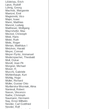
Lindenau, Erich
Lipus, Rudolf
Lührig, Georg
Macholz, Margarete
Maetzel, Emil
Magistretti, Vico
Major, Isaac
Mann, Matthias
Manzel, Ludwig
Mattheuer, Wolfgang
Mayrshofer, Max
Meckel, Christoph
Meid, Hans
Meier, Ruth
Melis, Roger
Merian, Matthäus I
Metzkes, Harald
Meyer, Conrad
Meyer-Pyritz, Immanuel
Moderspacher, Theobald
Moll, Oskar
Morell, Jean Pit
Morgner, Michael
Moser, H.
Mucchi, Gabriele
Mühlenhaupt, Kurt
Mühlig, Hugo
Müller, Richard
Müller, Gustav Otto
Mydlarska-Wozniak, Alma
Nanteuil, Robert
Nason, Vincenzo
Nathe, Christoph
Naumann, Hermann
Nay, Ernst Wilhelm
Nestler, Carl Gottfried
Nestler, Rolf