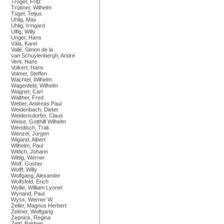
Tröger, Fritz
Trübner, Wilhelm
Tügel, Tetjus
Uhlig, Max
Uhlig, Irmgard
Ulfig, Willy
Unger, Hans
Vála, Karel
Vallé, Simon de la
van Schuylenbergh, André
Vent, Hans
Volkert, Hans
Volmer, Steffen
Wachtel, Wilhelm
Wagenfeld, Wilhelm
Wagner, Carl
Walther, Fred
Weber, Andreas Paul
Weidenbach, Dieter
Weidensdorfer, Claus
Weise, Gotthilf Wilhelm
Wendisch, Trak
Wenzel, Jürgen
Wigand, Albert
Wilhelm, Paul
Wittich, Johann
Wittig, Werner
Wolf, Gustav
Wolff, Willy
Wolfgang, Alexander
Wolfsfeld, Erich
Wyllie, William Lyonel
Wynand, Paul
Wyss, Werner W.
Zeller, Magnus Herbert
Zelmer, Wolfgang
Zepnick, Regina
Zettl, Baldwin