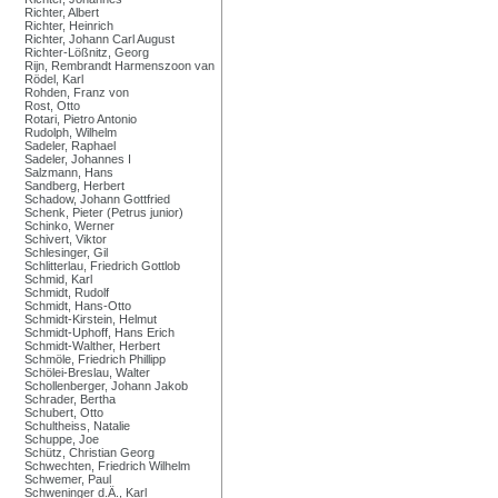
Richter, Albert
Richter, Heinrich
Richter, Johann Carl August
Richter-Lößnitz, Georg
Rijn, Rembrandt Harmenszoon van
Rödel, Karl
Rohden, Franz von
Rost, Otto
Rotari, Pietro Antonio
Rudolph, Wilhelm
Sadeler, Raphael
Sadeler, Johannes I
Salzmann, Hans
Sandberg, Herbert
Schadow, Johann Gottfried
Schenk, Pieter (Petrus junior)
Schinko, Werner
Schivert, Viktor
Schlesinger, Gil
Schlitterlau, Friedrich Gottlob
Schmid, Karl
Schmidt, Rudolf
Schmidt, Hans-Otto
Schmidt-Kirstein, Helmut
Schmidt-Uphoff, Hans Erich
Schmidt-Walther, Herbert
Schmöle, Friedrich Phillipp
Schölei-Breslau, Walter
Schollenberger, Johann Jakob
Schrader, Bertha
Schubert, Otto
Schultheiss, Natalie
Schuppe, Joe
Schütz, Christian Georg
Schwechten, Friedrich Wilhelm
Schwemer, Paul
Schweninger d.Ä., Karl