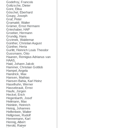
Godefroy, Francois
Goltzsche, Dieter
Gore, Elisa
Göschel, Eberhard
Goupy, Joseph
Graf, Peter
Gramatté, Walter
Grämer, Ernst Hermann
Grieshaber, HAP
Groeber, Hermann
Grundig, Hans
Grzimek, Waldemar
Günther, Christian August
Günther, Herta
Gurlitt, Heinrich Louis Theodor
Gussmann, Otto
Haanen, Remigius Adrianus van
HAAS,
Haid, Johann Jakob
Hammer, Christian Gottlob
Hampel, Angela
Handrick, Max
Hansen, Mathias
Hansen-Bahia, Karl Heinz
Haselhuhn, Werner
Hassebrauk, Ernst
Haufe, Jürgen
Heckel, Erich
Hegenbarth, Josef
Heilmann, Max
Heinlein, Heinrich
Heisig, Johannes
Helfenbein, Walter
Hellgrewe, Rudolf
Hennemann, Karl
Hennig, Albert
Herold, Rainer