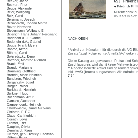
Becker, Jacob
653 Friedrich
Beckert, Fritz
Friedrich Phil
Begge, Alexander
Beier, Wolfgang
Mischtechnik au
Belz, Gerd
BA. 5,5 x 10,5 cm
Bergmann, Joseph
Bernigeroth, Johann Martin
Bever, Hermann
Biedermann, Wolfgang E.
Bitterlich, Hans Johann Ferdinand
Bodenehr d. J., Gabriel
NACH OBEN
Bodenehr d.Ä., Gabriel
Boggs, Frank Myers
Böhme, Alfred
* Artikel von Künstlern, für die durch die VG 
Böhme, Gerd
Zusatz "zzgl. Folgerechts-Anteil 2,5%" gekenn
Boleradszky, Beno
Böttcher, Manfred Richard
Die im Katalog ausgewiesenen Preise sind Schätz
Brack, Emil
Zuschlagspreis wird damit keine Mehrwertsteu
Brandt, Marianne
** Regelbesteuerte Artikel sind gesondert geken
Bräunling, Gottfried
inkl. MwSt (brutto) ausgewiesen. Alle Aufrufe 
Brendel, Albert Heinrich
7.3.)
Bundtzen, Friedrich
Burgaritzky, Josef
Burger, Rainer
Burkhardt, Heinrich
Bürkner, Hugo
Buschmann, Artur
Camaro, Alexander
Campendonk, Heinrich
Chodowiecki, Daniel Nicolaus
Christen, F. F.C.
Claus, Carlfriedrich
Corinth, Lovis
Cremer, Fritz
Dauphin, Olivier
Dennhardt, Klaus
Dietrich, gen. Dietricy, Christian
Wilhelm Ernst