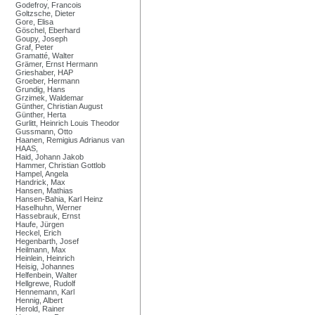
Godefroy, Francois
Goltzsche, Dieter
Gore, Elisa
Göschel, Eberhard
Goupy, Joseph
Graf, Peter
Gramatté, Walter
Grämer, Ernst Hermann
Grieshaber, HAP
Groeber, Hermann
Grundig, Hans
Grzimek, Waldemar
Günther, Christian August
Günther, Herta
Gurlitt, Heinrich Louis Theodor
Gussmann, Otto
Haanen, Remigius Adrianus van
HAAS,
Haid, Johann Jakob
Hammer, Christian Gottlob
Hampel, Angela
Handrick, Max
Hansen, Mathias
Hansen-Bahia, Karl Heinz
Haselhuhn, Werner
Hassebrauk, Ernst
Haufe, Jürgen
Heckel, Erich
Hegenbarth, Josef
Heilmann, Max
Heinlein, Heinrich
Heisig, Johannes
Helfenbein, Walter
Hellgrewe, Rudolf
Hennemann, Karl
Hennig, Albert
Herold, Rainer