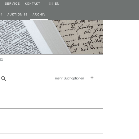
SERVICE
KONTAKT
DE
EN
84
AUKTION 83
ARCHIV
11
+
mehr Suchoptionen