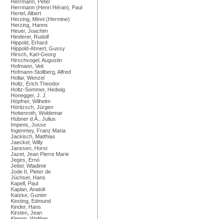
Herrmann, Peter
Herrmann (Henri Héran), Paul
Hertel, Albert
Herzing, Minni (Hermine)
Herzing, Hanns
Heuer, Joachim
Hinderer, Rudolf
Hippold, Erhard
Hippold-Ahnert, Gussy
Hirsch, Karl-Georg
Hirschvogel, Augustin
Hofmann, Veit
Hofmann-Stollberg, Alfred
Hollar, Wenzel
Holtz, Erich Theodor
Holtz-Sommer, Hedwig
Honegger, J. J.
Höpfner, Wilhelm
Höritzsch, Jürgen
Hottenroth, Woldemar
Hübner d.Ä., Julius
Impens, Josse
Ingenmey, Franz Maria
Jackisch, Matthias
Jaeckel, Willy
Janssen, Horst
Jazet, Jean Pierre Marie
Jeges, Ernò
Jettel, Wladimir
Jode II, Pieter de
Jüchser, Hans
Kapell, Paul
Kaplan, Anatoli
Katzke, Gunter
Kesting, Edmund
Kinder, Hans
Kirsten, Jean
Klemm, Walther