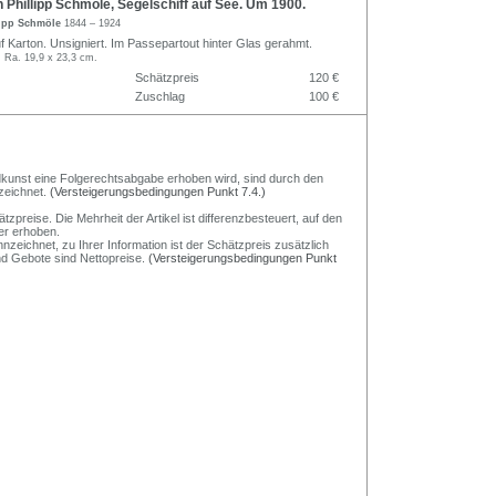
 Phillipp Schmöle, Segelschiff auf See. Um 1900.
lipp Schmöle
1844 – 1924
f Karton. Unsigniert. Im Passepartout hinter Glas gerahmt.
, Ra. 19,9 x 23,3 cm.
Schätzpreis
120 €
Zuschlag
100 €
Bildkunst eine Folgerechtsabgabe erhoben wird, sind durch den
zeichnet.
(Versteigerungsbedingungen Punkt 7.4.)
preise. Die Mehrheit der Artikel ist differenzbesteuert, auf den
er erhoben.
nzeichnet, zu Ihrer Information ist der Schätzpreis zusätzlich
und Gebote sind Nettopreise.
(Versteigerungsbedingungen Punkt