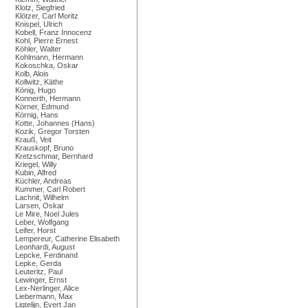
Klotz, Siegfried
Klötzer, Carl Moritz
Knispel, Ulrich
Kobell, Franz Innocenz
Kohl, Pierre Ernest
Köhler, Walter
Kohlmann, Hermann
Kokoschka, Oskar
Kolb, Alois
Kollwitz, Käthe
König, Hugo
Konnerth, Hermann
Körner, Edmund
Körnig, Hans
Kotte, Johannes (Hans)
Kozik, Gregor Torsten
Krauß, Veit
Krauskopf, Bruno
Kretzschmar, Bernhard
Kriegel, Willy
Kubin, Alfred
Küchler, Andreas
Kummer, Carl Robert
Lachnit, Wilhelm
Larsen, Oskar
Le Mire, Noel Jules
Leber, Wolfgang
Leifer, Horst
Lempereur, Catherine Elisabeth
Leonhardi, August
Lepcke, Ferdinand
Lepke, Gerda
Leuteritz, Paul
Lewinger, Ernst
Lex-Nerlinger, Alice
Liebermann, Max
Ligtelijn, Evert Jan