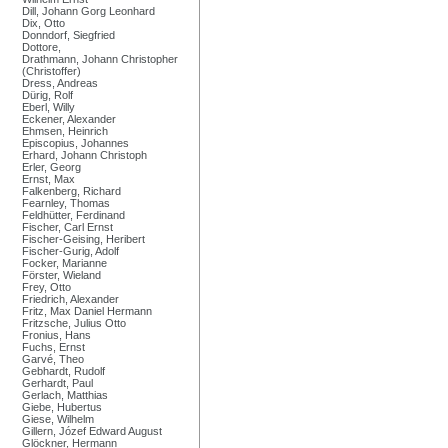
Dill, Johann Gorg Leonhard
Dix, Otto
Donndorf, Siegfried
Dottore,
Drathmann, Johann Christopher
(Christoffer)
Dress, Andreas
Dürig, Rolf
Eberl, Willy
Eckener, Alexander
Ehmsen, Heinrich
Episcopius, Johannes
Erhard, Johann Christoph
Erler, Georg
Ernst, Max
Falkenberg, Richard
Fearnley, Thomas
Feldhütter, Ferdinand
Fischer, Carl Ernst
Fischer-Geising, Heribert
Fischer-Gurig, Adolf
Focker, Marianne
Förster, Wieland
Frey, Otto
Friedrich, Alexander
Fritz, Max Daniel Hermann
Fritzsche, Julius Otto
Fronius, Hans
Fuchs, Ernst
Garvé, Theo
Gebhardt, Rudolf
Gerhardt, Paul
Gerlach, Matthias
Giebe, Hubertus
Giese, Wilhelm
Gillern, Józef Edward August
Glöckner, Hermann