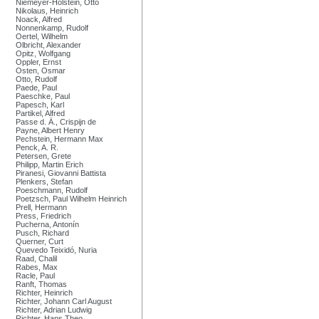
Niemeyer-Holstein, Otto
Nikolaus, Heinrich
Noack, Alfred
Nonnenkamp, Rudolf
Oertel, Wilhelm
Olbricht, Alexander
Opitz, Wolfgang
Oppler, Ernst
Osten, Osmar
Otto, Rudolf
Paede, Paul
Paeschke, Paul
Papesch, Karl
Partikel, Alfred
Passe d. Ä., Crispijn de
Payne, Albert Henry
Pechstein, Hermann Max
Penck, A. R.
Petersen, Grete
Philipp, Martin Erich
Piranesi, Giovanni Battista
Plenkers, Stefan
Poeschmann, Rudolf
Poetzsch, Paul Wilhelm Heinrich
Prell, Hermann
Press, Friedrich
Pucherna, Antonín
Pusch, Richard
Querner, Curt
Quevedo Teixidó, Nuria
Raad, Chalil
Rabes, Max
Racle, Paul
Ranft, Thomas
Richter, Heinrich
Richter, Johann Carl August
Richter, Adrian Ludwig
Richter, Hans Theo