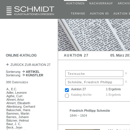
AUKTIONEN
NACHVERKAUF
ARCHIV
TERMINE
AUKTION 85
AUKTION 
ONLINE-KATALOG
AUKTION 27
05. März 20
ZURÜCK ZUR AUKTION 27
Sortierung
ARTIKEL
x
Sortierung
KÜNSTLER
x
388 Datensätze
A., E.C.
Auktion 27
1 Ergebnis
Adler, Leonore
Katalog-Archiv
1 Ergebnis
Agthe, Curt
Ahnert, Artur
Ahnert, Elisabeth
Altenbourg, Gerhard
Baluschek, Hans
Friedrich Phillipp Schmöle
Bammes, Martin
1844 – 1924
Barnes, Johann
Bätzner, Helmut
Baur, J. C.
Beck, Jean