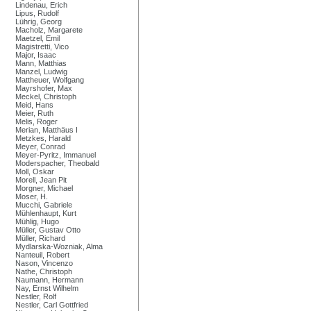
Lindenau, Erich
Lipus, Rudolf
Lührig, Georg
Macholz, Margarete
Maetzel, Emil
Magistretti, Vico
Major, Isaac
Mann, Matthias
Manzel, Ludwig
Mattheuer, Wolfgang
Mayrshofer, Max
Meckel, Christoph
Meid, Hans
Meier, Ruth
Melis, Roger
Merian, Matthäus I
Metzkes, Harald
Meyer, Conrad
Meyer-Pyritz, Immanuel
Moderspacher, Theobald
Moll, Oskar
Morell, Jean Pit
Morgner, Michael
Moser, H.
Mucchi, Gabriele
Mühlenhaupt, Kurt
Mühlig, Hugo
Müller, Gustav Otto
Müller, Richard
Mydlarska-Wozniak, Alma
Nanteuil, Robert
Nason, Vincenzo
Nathe, Christoph
Naumann, Hermann
Nay, Ernst Wilhelm
Nestler, Rolf
Nestler, Carl Gottfried