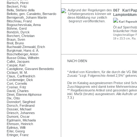
Bartsch, Horst
Beckert, Fritz
Bella, Stefano della
067 Karl Pape
Bellotto, gen. Canaletto, Bernardo
Lampionblume
Bernigeroth, Johann Martin
Bitschnau, Franz
Karl Papesc
Bogouchevskaia, Anna
Öl auf Sperrholz.
Böhme, Gerd
bräunlicher Holz
Bondzin, Dyrck
Ungleichmäßiger Fi
Borchert, Christian
19 x 23,5 cm, Ra.
Braun, Sven
Breil, Bruno
Buchwald-Zinnwald, Erich
Burgkmair, Hans d. Ä.
Büschelberger, Anton
Busse-Dölau, Wilhelm
NACH OBEN
Callot, Jacques
Caspar, Karl
Castiglione, Giovanni Benedetto
* Artikel von Künstlern, für die durch die VG 
Ciclauri, M. M.
Zusatz "zzgl. Folgerechts-Anteil 2,5%" gekenn
Claus, Carlfriedrich
Cordemeijer, Dick
Die im Katalog ausgewiesenen Preise sind Schätz
Cort, Cornelis
Zuschlagspreis wird damit keine Mehrwertsteu
Cremer, Fritz
** Regelbesteuerte Artikel sind gesondert geken
David, Charles
inkl. MwSt (brutto) ausgewiesen. Alle Aufrufe 
Dinet, Étienne Alphonse
7.3.)
Dix, Otto
Donndorf, Siegfried
Dorsch, Ferdinand
Dossier, Michael
Driesch, Johannes
Dumont, Oscar
Egdmann, Michaela
Ehmsen, Heinrich
Eplinius, Willi
Erler, Georg
Ertinger, Franz