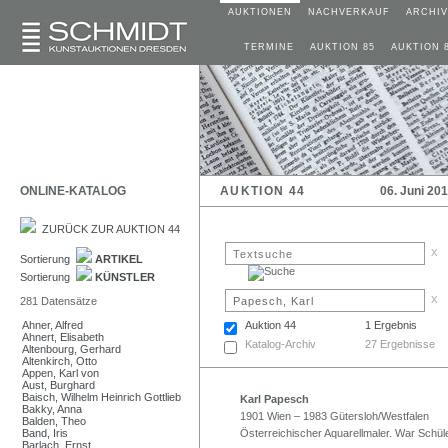
AUKTIONEN
NACHVERKAUF
ARCHIV
TERMINE
AUKTION 85
AUKTION 
ONLINE-KATALOG
AUKTION 44
06. Juni 20
ZURÜCK ZUR AUKTION 44
x
Sortierung
ARTIKEL
Sortierung
KÜNSTLER
x
281 Datensätze
Ahner, Alfred
Auktion 44
1 Ergebnis
Ahnert, Elisabeth
Katalog-Archiv
27 Ergebnisse
Altenbourg, Gerhard
Altenkirch, Otto
Appen, Karl von
Aust, Burghard
Baisch, Wilhelm Heinrich Gottlieb
Karl Papesch
Bakky, Anna
1901 Wien – 1983 Gütersloh/Westfalen
Balden, Theo
Band, Iris
Österreichischer Aquarellmaler. War Schül
Barlach, Ernst