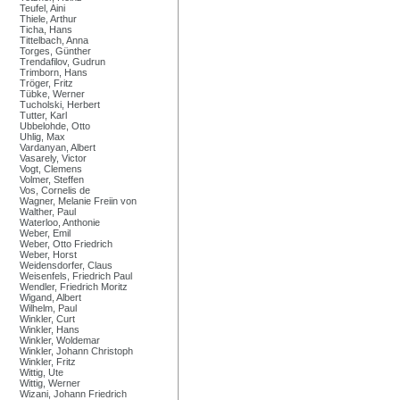
Teufel, Aini
Thiele, Arthur
Ticha, Hans
Tittelbach, Anna
Torges, Günther
Trendafilov, Gudrun
Trimborn, Hans
Tröger, Fritz
Tübke, Werner
Tucholski, Herbert
Tutter, Karl
Ubbelohde, Otto
Uhlig, Max
Vardanyan, Albert
Vasarely, Victor
Vogt, Clemens
Volmer, Steffen
Vos, Cornelis de
Wagner, Melanie Freiin von
Walther, Paul
Waterloo, Anthonie
Weber, Emil
Weber, Otto Friedrich
Weber, Horst
Weidensdorfer, Claus
Weisenfels, Friedrich Paul
Wendler, Friedrich Moritz
Wigand, Albert
Wilhelm, Paul
Winkler, Curt
Winkler, Hans
Winkler, Woldemar
Winkler, Johann Christoph
Winkler, Fritz
Wittig, Ute
Wittig, Werner
Wizani, Johann Friedrich