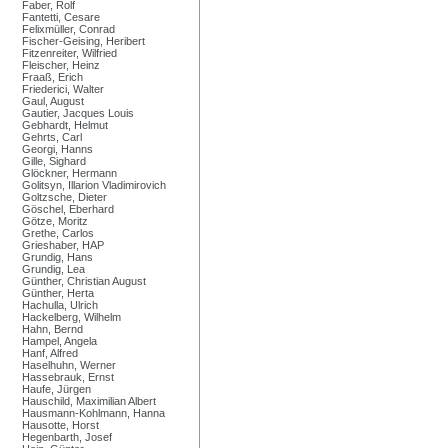
Faber, Rolf
Fantetti, Cesare
Felixmüller, Conrad
Fischer-Geising, Heribert
Fitzenreiter, Wilfried
Fleischer, Heinz
Fraaß, Erich
Friederici, Walter
Gaul, August
Gautier, Jacques Louis
Gebhardt, Helmut
Gehrts, Carl
Georgi, Hanns
Gille, Sighard
Glöckner, Hermann
Golitsyn, Illarion Vladimirovich
Goltzsche, Dieter
Göschel, Eberhard
Götze, Moritz
Grethe, Carlos
Grieshaber, HAP
Grundig, Hans
Grundig, Lea
Günther, Christian August
Günther, Herta
Hachulla, Ulrich
Hackelberg, Wilhelm
Hahn, Bernd
Hampel, Angela
Hanf, Alfred
Haselhuhn, Werner
Hassebrauk, Ernst
Haufe, Jürgen
Hauschild, Maximilian Albert
Hausmann-Kohlmann, Hanna
Hausotte, Horst
Hegenbarth, Josef