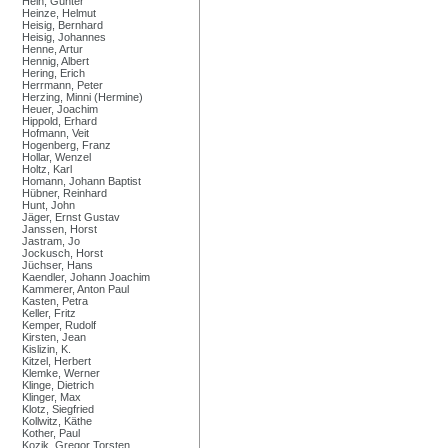
Hein, Günter
Heinze, Helmut
Heisig, Bernhard
Heisig, Johannes
Henne, Artur
Hennig, Albert
Hering, Erich
Herrmann, Peter
Herzing, Minni (Hermine)
Heuer, Joachim
Hippold, Erhard
Hofmann, Veit
Hogenberg, Franz
Hollar, Wenzel
Holtz, Karl
Homann, Johann Baptist
Hübner, Reinhard
Hunt, John
Jäger, Ernst Gustav
Janssen, Horst
Jastram, Jo
Jockusch, Horst
Jüchser, Hans
Kaendler, Johann Joachim
Kammerer, Anton Paul
Kasten, Petra
Keller, Fritz
Kemper, Rudolf
Kirsten, Jean
Kislizin, K.
Kitzel, Herbert
Klemke, Werner
Klinge, Dietrich
Klinger, Max
Klotz, Siegfried
Kollwitz, Käthe
Kother, Paul
Kozik, Gregor Torsten