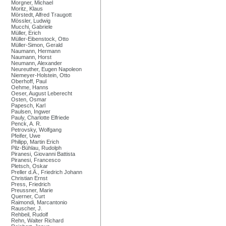
Morgner, Michael
Moritz, Klaus
Mörstedt, Alfred Traugott
Mössler, Ludwig
Mucchi, Gabriele
Müller, Erich
Müller-Eibenstock, Otto
Müller-Simon, Gerald
Naumann, Hermann
Naumann, Horst
Neumann, Alexander
Neureuther, Eugen Napoleon
Niemeyer-Holstein, Otto
Oberhoff, Paul
Oehme, Hanns
Oeser, August Leberecht
Osten, Osmar
Papesch, Karl
Paulsen, Ingwer
Pauly, Charlotte Elfriede
Penck, A. R.
Petrovsky, Wolfgang
Pfeifer, Uwe
Philipp, Martin Erich
Pilz-Bühlau, Rudolph
Piranesi, Giovanni Battista
Piranesi, Francesco
Pletsch, Oskar
Preller d.Ä., Friedrich Johann
Christian Ernst
Press, Friedrich
Preussner, Marie
Querner, Curt
Raimondi, Marcantonio
Rauscher, J.
Rehbeil, Rudolf
Rehn, Walter Richard