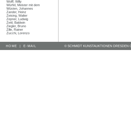
Wolff, Willy
Würfel, Meister mit dem
Wüsten, Johannes
Zander, Heinz
Zeising, Walter
Zepner, Ludwig
Zettl, Baldwin
Ziegler, Bruno
Zille, Rainer
Zucchi, Lorenzo
HOME
|
E-MAIL
© SCHMIDT KUNSTAUKTIONEN DRESDEN