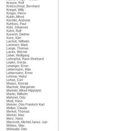
Krause, Rolf
Kretzschmar, Bernhard
Kriegel, Willy
Kröger, Pierre
Kubin, Alfred
Küchler, Andreas
Kuhfuss, Paul
Kühl, Johannes
Kuhrt, Rolf
Kunerth, Diether
Kunz, Karl
Lachnit, Wilhelm
Lammert, Mark
Lange, Thomas
Laves, Werner
Leber, Wolfgang
Lehmphul, Hans-Reinhard
Lepke, Gerda
Lewinger, Ernst
Liebermann, Max
Liebermann, Ernst
Lohmar, Heinz
Lohse, Carl
Maass, Konrad
Macholz, Margarete
Marinier, Alfred Hippolyte
Martin, Wilhelm
Mehmel, Otto
Meid, Hans
Meister, Otto Friedrich Karl
Mellan, Claude
Merkel, Thomas
Merker, Max
Merz, Hans
Mierevelt, Michiel Jansz. van
Möbius, Max
Möhwald, Otto