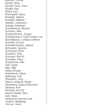
Reichert, Josua
Richter, Etha
Richter, Hans Theo
Rindler, Karl
Rödel, Karl
Roenspieß, Klaus
Rudolph, Helmut
Rudolph, Wilhelm
Sadeler, Johannes I
Sadeler, Raphael I
Schellenberg, Werner
Schenke, Max
Schieferdecker, Jürgen
Schlippenbach, Paul Freiherr von
Schmidbauer, Ludwig Gottfried
Schmidt, Gustav
Schmidt-Kirstein, Helmut
Schneider, Sascha
Schnürpel, Peter
Schubert, Otto
Schuster, Karl M.
Schwabe, Klaus
Schwimmer, Max
Sell, Lothar
Sitte, Willi
Skiba, Ansgar
Sobolewski, Klaus
Spitzweg, Carl
Steinbach, Jörg
Stelzer, Andreas Martin
Steneberg, Eduard Eberhard
Stephan, Karl
Streubel, Kurt W.
Sturm-Lindner, Elsa
Süß, Klaus
Swanevelt, Herman van
Taubert, Wolfgang
Tetzner, Heinz