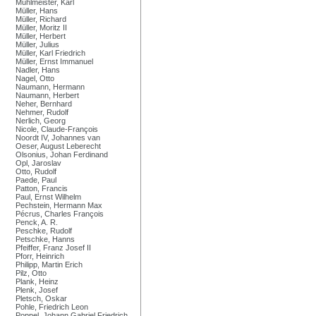
Mühlmeister, Karl
Müller, Hans
Müller, Richard
Müller, Moritz II
Müller, Herbert
Müller, Julius
Müller, Karl Friedrich
Müller, Ernst Immanuel
Nadler, Hans
Nagel, Otto
Naumann, Hermann
Naumann, Herbert
Neher, Bernhard
Nehmer, Rudolf
Nerlich, Georg
Nicole, Claude-François
Noordt IV, Johannes van
Oeser, August Leberecht
Olsonius, Johan Ferdinand
Opl, Jaroslav
Otto, Rudolf
Paede, Paul
Patton, Francis
Paul, Ernst Wilhelm
Pechstein, Hermann Max
Pécrus, Charles François
Penck, A. R.
Peschke, Rudolf
Petschke, Hanns
Pfeiffer, Franz Josef II
Pforr, Heinrich
Philipp, Martin Erich
Pilz, Otto
Plank, Heinz
Plenk, Josef
Pletsch, Oskar
Pohle, Friedrich Leon
Poppel, Johann Gabriel Friedrich