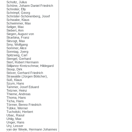
Scholtz, Julius
Schöne, Johann Daniel Friedrich
Schreiter, Elly
Schrimpf, Georg
Schröder-Schönenberg, Josef
Schwabe, Klaus
Schwimmer, Max
Seliger, Max
Siebert, Ann
Siegen, August von
Skarbina, Franz
Slevogt, Max
Smy, Wolfgang
Sommer, Alice
Sonntag, Joerg
Spitzweg, Carl
Stengel, Gerhard
Sterl, Robert Hermann
Stilijanov-Kretzschmar, Hildegard
Stoop, Dirk
Stöver, Gerhard Friedrich
Strawalde (Jürgen Böttcher),
Süß, Klaus
Szym, Hans
Tammer, Josef Eduard
Tetzner, Heinz
Thieme, Andreas
Thoma, Hans
Ticha, Hans
Törmer, Benno Friedrich
Tübke, Werner
Tucholski, Herbert
Ubac, Raoul
Uhlig, Max
Unger, Hans
Ury, Lesser
van der Weele, Hermann Johannes