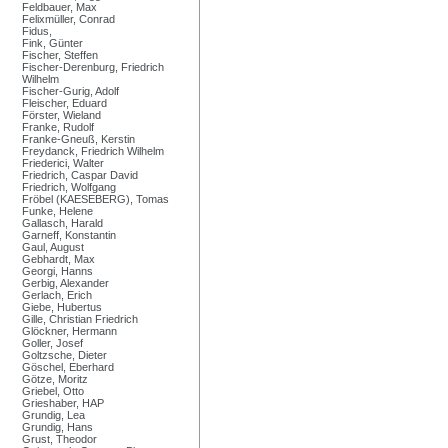
Feldbauer, Max
Felixmüller, Conrad
Fidus,
Fink, Günter
Fischer, Steffen
Fischer-Derenburg, Friedrich
Wilhelm
Fischer-Gurig, Adolf
Fleischer, Eduard
Förster, Wieland
Franke, Rudolf
Franke-Gneuß, Kerstin
Freydanck, Friedrich Wilhelm
Friederici, Walter
Friedrich, Caspar David
Friedrich, Wolfgang
Fröbel (KAESEBERG), Tomas
Funke, Helene
Gallasch, Harald
Garneff, Konstantin
Gaul, August
Gebhardt, Max
Georgi, Hanns
Gerbig, Alexander
Gerlach, Erich
Giebe, Hubertus
Gille, Christian Friedrich
Glöckner, Hermann
Goller, Josef
Goltzsche, Dieter
Göschel, Eberhard
Götze, Moritz
Griebel, Otto
Grieshaber, HAP
Grundig, Lea
Grundig, Hans
Grust, Theodor