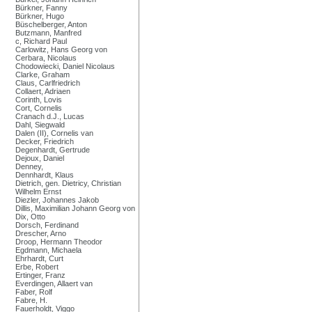
Bürkner, Fanny
Bürkner, Hugo
Büschelberger, Anton
Butzmann, Manfred
c, Richard Paul
Carlowitz, Hans Georg von
Cerbara, Nicolaus
Chodowiecki, Daniel Nicolaus
Clarke, Graham
Claus, Carlfriedrich
Collaert, Adriaen
Corinth, Lovis
Cort, Cornelis
Cranach d.J., Lucas
Dahl, Siegwald
Dalen (II), Cornelis van
Decker, Friedrich
Degenhardt, Gertrude
Dejoux, Daniel
Denney,
Dennhardt, Klaus
Dietrich, gen. Dietricy, Christian
Wilhelm Ernst
Diezler, Johannes Jakob
Dillis, Maximilian Johann Georg von
Dix, Otto
Dorsch, Ferdinand
Drescher, Arno
Droop, Hermann Theodor
Egdmann, Michaela
Ehrhardt, Curt
Erbe, Robert
Ertinger, Franz
Everdingen, Allaert van
Faber, Rolf
Fabre, H.
Fauerholdt, Viggo