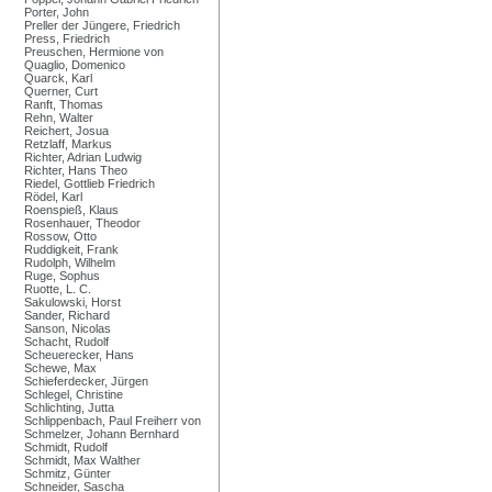
Porter, John
Preller der Jüngere, Friedrich
Press, Friedrich
Preuschen, Hermione von
Quaglio, Domenico
Quarck, Karl
Querner, Curt
Ranft, Thomas
Rehn, Walter
Reichert, Josua
Retzlaff, Markus
Richter, Adrian Ludwig
Richter, Hans Theo
Riedel, Gottlieb Friedrich
Rödel, Karl
Roenspieß, Klaus
Rosenhauer, Theodor
Rossow, Otto
Ruddigkeit, Frank
Rudolph, Wilhelm
Ruge, Sophus
Ruotte, L. C.
Sakulowski, Horst
Sander, Richard
Sanson, Nicolas
Schacht, Rudolf
Scheuerecker, Hans
Schewe, Max
Schieferdecker, Jürgen
Schlegel, Christine
Schlichting, Jutta
Schlippenbach, Paul Freiherr von
Schmelzer, Johann Bernhard
Schmidt, Rudolf
Schmidt, Max Walther
Schmitz, Günter
Schneider, Sascha