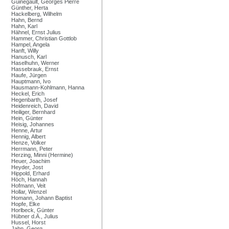
Guinegault, Georges Pierre
Günther, Herta
Hackelberg, Wilhelm
Hahn, Bernd
Hahn, Karl
Hähnel, Ernst Julius
Hammer, Christian Gottlob
Hampel, Angela
Hanft, Willy
Hanusch, Karl
Haselhuhn, Werner
Hassebrauk, Ernst
Haufe, Jürgen
Hauptmann, Ivo
Hausmann-Kohlmann, Hanna
Heckel, Erich
Hegenbarth, Josef
Heidenreich, David
Heiliger, Bernhard
Hein, Günter
Heisig, Johannes
Henne, Artur
Hennig, Albert
Henze, Volker
Herrmann, Peter
Herzing, Minni (Hermine)
Heuer, Joachim
Heyder, Jost
Hippold, Erhard
Höch, Hannah
Hofmann, Veit
Hollar, Wenzel
Homann, Johann Baptist
Hopfe, Elke
Horlbeck, Günter
Hübner d.Ä., Julius
Hussel, Horst
Jahn, Georg