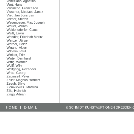
Veneziano, Agostino
Vent, Hans
Villamena, Francesco
Visscher, Nicolaes Jansz
Vliet, Jan Joris van
Volmer, Steffen
Wagenbauer, Max Joseph
Wauer, William
Weidensdorfer, Claus
Weiß, Erwin
Wendler, Friedrich Moritz
Wenzel, Jürgen
Werner, Heinz
Wigand, Albert
Wilhelm, Paul
Winkler, Fritz
Winter, Bernhard
Wittig, Werner
Wolff, Willy
Wolfgang, Alexander
Wrba, Georg
Zaumseil, Peter
Zeller, Magnus Herbert
Zesch, Silvio
Ziemkiewicz, Malwina
Zille, Heinrich
Zingg, Adrian
HOME
|
E-MAIL
© SCHMIDT KUNSTAUKTIONEN DRESDEN