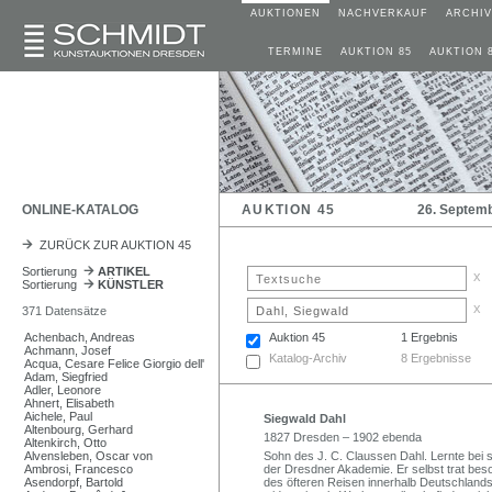
AUKTIONEN
NACHVERKAUF
ARCHIV
TERMINE
AUKTION 85
AUKTION 
ONLINE-KATALOG
AUKTION 45
26. Septem
ZURÜCK ZUR AUKTION 45
Sortierung
ARTIKEL
x
Sortierung
KÜNSTLER
x
371 Datensätze
Achenbach, Andreas
Auktion 45
1 Ergebnis
Achmann, Josef
Katalog-Archiv
8 Ergebnisse
Acqua, Cesare Felice Giorgio dell'
Adam, Siegfried
Adler, Leonore
Ahnert, Elisabeth
Aichele, Paul
Siegwald Dahl
Altenbourg, Gerhard
1827 Dresden – 1902 ebenda
Altenkirch, Otto
Alvensleben, Oscar von
Sohn des J. C. Claussen Dahl. Lernte bei 
Ambrosi, Francesco
der Dresdner Akademie. Er selbst trat bes
Asendorpf, Bartold
des öfteren Reisen innerhalb Deutschland