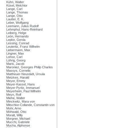
Kühn, Walter
Küsel, Melchior
Lange, Carl
Lange, Thomas
Lange, Otto
Lautter, E. K.
Leber, Wolfgang
Leemann, Julius Rudolf
Lehmphul, Hans-Reinhard
Leiberg, Helge
León, Hernando
Lepke, Gerda
Lessing, Conrad
Leuteritz, Franz Wilhelm
Liebermann, Max
Lingner, Max
Lohse, Carl
Lührig, Georg
Maris, Jacob
Maroniez, Georges Philip Charles
Massys, Cornelis
Mattheuer-Neustädt, Ursula
Metzkes, Harald
Meyer, Emmy
Meyer-Kassel, Hans
Meyer-Pyritz, Immanuel
Meyerheim, Paul Wilhelm
Meyn, Rolf
Miehe, Walter
Minckwitz, Mara von
Mitschke-Collande, Constantin von
Mohr, Arno
Möhwald, Otto
Moralt, Willy
Morgner, Michael
Mucchi, Gabriele
Mucha, Alphonse