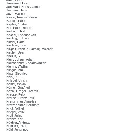
Janssen, Horst
Jentzsch, Hans Gabriel
Jüchser, Hans
Juza, Werner
Kaiser, Friedrich Peter
Kallfels, Peter
Kaplan, Anatoli
Keil, Peter Robert
Kerbach, Ralf
Kessel, Theodor van
Kesting, Edmund
Kinder, Hans
Kirchner, Ingo
Kirgis (Frank P. Palmer), Werner
Kirsten, Jean
Kislizin, K.
Klein, Johann Adam
Kleinschmidt, Johann Jakob
Klemm, Walther
Klinger, Max
Klotz, Siegfried
Kniel, P.
Knispel, Ulrich
Köhler, Waldo
Körner, Gottfried
Kozik, Gregor Torsten
Krause, Felix
Krause, Franz Emil
Kretschmer, Annelise
Kretzschmar, Bernhard
Krick, Wilhelm
Kriegel, Willy
Kroll, Julius
Kröner, Karl
Küchler, Andreas
Kuhfuss, Paul
Kühl, Johannes