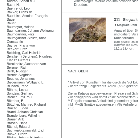
Audran, Benoît d. J.
widerspiegelt. Werke von ihm befinden sic
Bach, H.
Dresden.
Baehrendt, Leo
Bakker, Frans de
Bauduins, Antoine-François
Bauer,
311 Siegwald 
Bauer,
Siegwald Dahl
Baumeyer, Helene
Baumgartner, Johann Wolfgang
Aquarell über Bl
Baumgartner, Fritz
und datiert. Ve
Baumgartner-Stoiloff, Adolf
Künstlerhand.
Constantin
Blatt gewellt, an 
Bayros, Franz von
Blattrand mit Rest
Beckert, Fritz
12,2 x 18,4 cm.
Beichling, Carl Heinrich
Berchem (Berghem), Nicolaes
Claesz Pietersz.
Berckholtz, Alexandra von
Bergner, Ralf
Berlit, Rüdiger
NACH OBEN
Berndt, Siegfried
Beutner, Johannes
Biedermann, Wolfgang E.
* Artikel von Künstlern, für die durch die VG 
Blühová, Irena
Zusatz "zzgl. Folgerechts-Anteil 2,5%" gekenn
Böhme, Lothar
Bondzin, Gerhard
Die im Katalog ausgewiesenen Preise sind Schätz
Börner, Emil Paul
Zuschlagspreis wird damit keine Mehrwertsteu
Böttcher, E.
** Regelbesteuerte Artikel sind gesondert geken
Böttcher, Manfred Richard
inkl. MwSt (brutto) ausgewiesen. Alle Aufrufe 
Bracht, Eugen
7.3.)
Brand, Johann Christian
Brandenburg, Wilhelm
Brauer, Arik
Brosch, Hans
Büchel, Eduard
Buchwald-Zinnwald, Erich
Bunke, Franz
Bürkel, Johann Heinrich