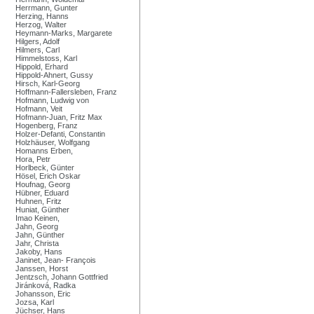
Herrmann, Gunter
Herzing, Hanns
Herzog, Walter
Heymann-Marks, Margarete
Hilgers, Adolf
Hilmers, Carl
Himmelstoss, Karl
Hippold, Erhard
Hippold-Ahnert, Gussy
Hirsch, Karl-Georg
Hoffmann-Fallersleben, Franz
Hofmann, Ludwig von
Hofmann, Veit
Hofmann-Juan, Fritz Max
Hogenberg, Franz
Holzer-Defanti, Constantin
Holzhäuser, Wolfgang
Homanns Erben,
Hora, Petr
Horlbeck, Günter
Hösel, Erich Oskar
Houfnag, Georg
Hübner, Eduard
Huhnen, Fritz
Huniat, Günther
Imao Keinen,
Jahn, Georg
Jahn, Günther
Jahr, Christa
Jakoby, Hans
Janinet, Jean- François
Janssen, Horst
Jentzsch, Johann Gottfried
Jiránková, Radka
Johansson, Eric
Jozsa, Karl
Jüchser, Hans