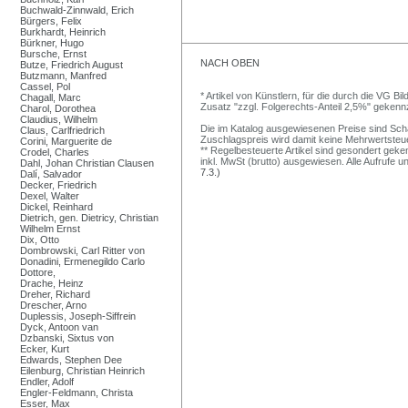
Buchwald-Zinnwald, Erich
Bürgers, Felix
Burkhardt, Heinrich
Bürkner, Hugo
Bursche, Ernst
NACH OBEN
Butze, Friedrich August
Butzmann, Manfred
Cassel, Pol
* Artikel von Künstlern, für die durch die VG 
Chagall, Marc
Zusatz "zzgl. Folgerechts-Anteil 2,5%" gekenn
Charol, Dorothea
Claudius, Wilhelm
Die im Katalog ausgewiesenen Preise sind Schätz
Claus, Carlfriedrich
Zuschlagspreis wird damit keine Mehrwertsteu
Corini, Marguerite de
** Regelbesteuerte Artikel sind gesondert geken
Crodel, Charles
inkl. MwSt (brutto) ausgewiesen. Alle Aufrufe 
Dahl, Johan Christian Clausen
7.3.)
Dalí, Salvador
Decker, Friedrich
Dexel, Walter
Dickel, Reinhard
Dietrich, gen. Dietricy, Christian
Wilhelm Ernst
Dix, Otto
Dombrowski, Carl Ritter von
Donadini, Ermenegildo Carlo
Dottore,
Drache, Heinz
Dreher, Richard
Drescher, Arno
Duplessis, Joseph-Siffrein
Dyck, Antoon van
Dzbanski, Sixtus von
Ecker, Kurt
Edwards, Stephen Dee
Eilenburg, Christian Heinrich
Endler, Adolf
Engler-Feldmann, Christa
Esser, Max