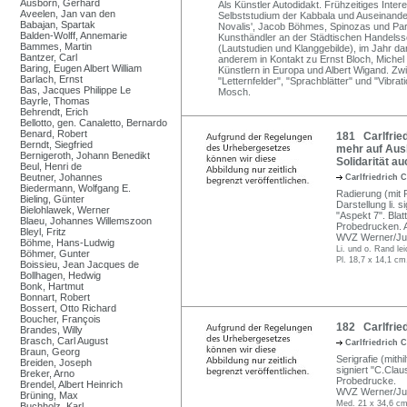
Ausborn, Gerhard
Als Künstler Autodidakt. Frühzeitiges Int
Aveelen, Jan van den
Selbststudium der Kabbala und Auseinander
Babajan, Spartak
Novalis', Jacob Böhmes, Spinozas und Par
Balden-Wolff, Annemarie
Kunsthändler an der Städtischen Handelssc
Bammes, Martin
(Lautstudien und Klanggebilde), im Jahr d
Bantzer, Carl
anderem in Kontakt zu Ernst Bloch, Michel
Baring, Eugen Albert William
Künstlern in Europa und Albert Wigand. Z
Barlach, Ernst
"Letternfelder", "Sprachblätter" und "Vibra
Bas, Jacques Philippe Le
Mosch.
Bayrle, Thomas
Behrendt, Erich
Bellotto, gen. Canaletto, Bernardo
Benard, Robert
181 Carlfried
Berndt, Siegfried
mehr auf Aus
Bernigeroth, Johann Benedikt
Solidarität a
Beul, Henri de
Beutner, Johannes
Carlfriedrich 
Biedermann, Wolfgang E.
Radierung (mit R
Bieling, Günter
Darstellung li. s
Bielohlawek, Werner
"Aspekt 7". Blat
Blaeu, Johannes Willemszoon
Probedrucken. A
Bleyl, Fritz
WVZ Werner/Jupp
Böhme, Hans-Ludwig
Li. und o. Rand le
Böhmer, Gunter
Pl. 18,7 x 14,1 cm
Boissieu, Jean Jacques de
Bollhagen, Hedwig
Bonk, Hartmut
Bonnart, Robert
Bossert, Otto Richard
Boucher, François
182 Carlfried
Brandes, Willy
Brasch, Carl August
Carlfriedrich 
Braun, Georg
Serigrafie (mithi
Breiden, Joseph
signiert "C.Clau
Breker, Arno
Probedrucke.
Brendel, Albert Heinrich
WVZ Werner/Jup
Brüning, Max
Med. 21 x 34,6 cm
Buchholz, Karl