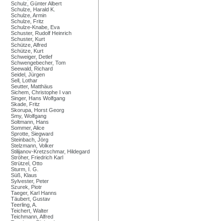
Schulz, Günter Albert
Schulze, Harald K.
Schulze, Armin
Schulze, Fritz
Schulze-Knabe, Eva
Schuster, Rudolf Heinrich
Schuster, Kurt
Schütze, Alfred
Schütze, Kurt
Schweiger, Detlef
Schwengebecher, Tom
Seewald, Richard
Seidel, Jürgen
Sell, Lothar
Seutter, Matthäus
Sichem, Christophe I van
Singer, Hans Wolfgang
Skade, Fritz
Skorupa, Horst Georg
Smy, Wolfgang
Soltmann, Hans
Sommer, Alice
Sprotte, Siegward
Steinbach, Jörg
Stelzmann, Volker
Stilijanov-Kretzschmar, Hildegard
Ströher, Friedrich Karl
Strützel, Otto
Sturm, I. G.
Süß, Klaus
Sylvester, Peter
Szurek, Piotr
Taeger, Karl Hanns
Täubert, Gustav
Teerling, A.
Teichert, Walter
Teichmann, Alfred