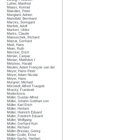
Luther, Manfred
Maass, Konrad
Makolies, Peter
Manglard, Adrien
Mannfeld, Bernhard
Marcks, Sonngard
Marfels, Adolf
Markert, Ulrike
Marks, Claude
Matouschek, Richard
Matzat, Gerhard
Meid, Hans
Meier, Ruth
Mercker, Erich
Merian, Caspar
Merian, Matthäus I
Metzkes, Harald
Meulen, Adam François van der
Meyer, Hans-Peter
Meyer, Adam Nicolai
Meyer, Hans
Morgner, Michael
Mörstedt, Alfred Traugott
Mracky, Frantisek
Mudecková,
Müller, Gustav Alfred
Müller, Johann Gotthart von
Müller, Karl Erich
Müller, Herbert
Müller, Heinrich Eduard
Müller, Friedrich Eduard
Müller, Wolfgang
Müller, Gerhard Kurt
Müller, Richard
Müller-Breslau, Georg
Müller-Gräfe, Ernst
Müller-Sachs, Herbert