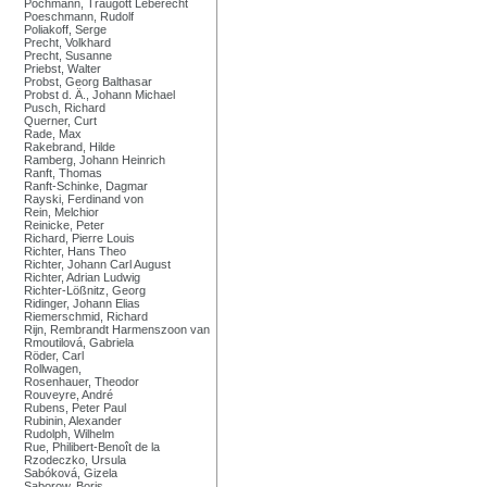
Pochmann, Traugott Leberecht
Poeschmann, Rudolf
Poliakoff, Serge
Precht, Volkhard
Precht, Susanne
Priebst, Walter
Probst, Georg Balthasar
Probst d. Ä., Johann Michael
Pusch, Richard
Querner, Curt
Rade, Max
Rakebrand, Hilde
Ramberg, Johann Heinrich
Ranft, Thomas
Ranft-Schinke, Dagmar
Rayski, Ferdinand von
Rein, Melchior
Reinicke, Peter
Richard, Pierre Louis
Richter, Hans Theo
Richter, Johann Carl August
Richter, Adrian Ludwig
Richter-Lößnitz, Georg
Ridinger, Johann Elias
Riemerschmid, Richard
Rijn, Rembrandt Harmenszoon van
Rmoutilová, Gabriela
Röder, Carl
Rollwagen,
Rosenhauer, Theodor
Rouveyre, André
Rubens, Peter Paul
Rubinin, Alexander
Rudolph, Wilhelm
Rue, Philibert-Benoît de la
Rzodeczko, Ursula
Sabóková, Gizela
Saborow, Boris