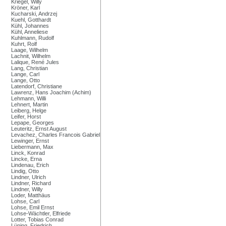
Kriegel, Willy
Kröner, Karl
Kucharski, Andrzej
Kuehl, Gotthardt
Kühl, Johannes
Kühl, Anneliese
Kuhlmann, Rudolf
Kuhrt, Rolf
Laage, Wilhelm
Lachnit, Wilhelm
Lalique, René Jules
Lang, Christian
Lange, Carl
Lange, Otto
Latendorf, Christiane
Lawrenz, Hans Joachim (Achim)
Lehmann, Willi
Lehnert, Martin
Leiberg, Helge
Leifer, Horst
Lepape, Georges
Leuteritz, Ernst August
Levachez, Charles Francois Gabriel
Lewinger, Ernst
Liebermann, Max
Linck, Konrad
Lincke, Erna
Lindenau, Erich
Lindig, Otto
Lindner, Ulrich
Lindner, Richard
Lindner, Willy
Loder, Matthäus
Lohse, Carl
Lohse, Emil Ernst
Lohse-Wächtler, Elfriede
Lotter, Tobias Conrad
Lüning, Friedrich