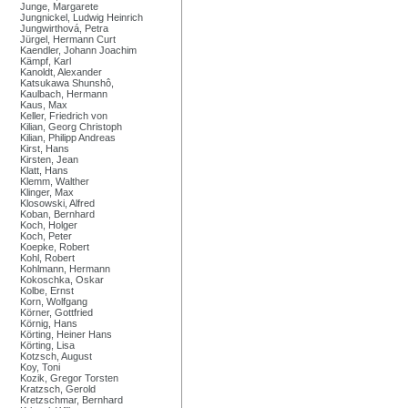
Junge, Margarete
Jungnickel, Ludwig Heinrich
Jungwirthová, Petra
Jürgel, Hermann Curt
Kaendler, Johann Joachim
Kämpf, Karl
Kanoldt, Alexander
Katsukawa Shunshô,
Kaulbach, Hermann
Kaus, Max
Keller, Friedrich von
Kilian, Georg Christoph
Kilian, Philipp Andreas
Kirst, Hans
Kirsten, Jean
Klatt, Hans
Klemm, Walther
Klinger, Max
Klosowski, Alfred
Koban, Bernhard
Koch, Holger
Koch, Peter
Koepke, Robert
Kohl, Robert
Kohlmann, Hermann
Kokoschka, Oskar
Kolbe, Ernst
Korn, Wolfgang
Körner, Gottfried
Körnig, Hans
Körting, Heiner Hans
Körting, Lisa
Kotzsch, August
Koy, Toni
Kozik, Gregor Torsten
Kratzsch, Gerold
Kretzschmar, Bernhard