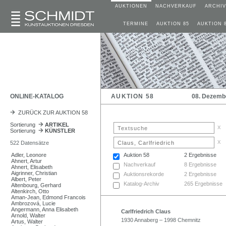
AUKTIONEN
NACHVERKAUF
ARCHIV
TERMINE
AUKTION 85
AUKTION 
ONLINE-KATALOG
AUKTION 58
08. Dezemb
ZURÜCK ZUR AUKTION 58
Sortierung
ARTIKEL
x
Sortierung
KÜNSTLER
x
522 Datensätze
Adler, Leonore
Auktion 58
2 Ergebnisse
Ahnert, Artur
Nachverkauf
8 Ergebnisse
Ahnert, Elisabeth
Aigrinner, Christian
Auktionsrekorde
2 Ergebnisse
Albert, Peter
Katalog-Archiv
265 Ergebnisse
Altenbourg, Gerhard
Altenkirch, Otto
Aman-Jean, Edmond Francois
Ambrozová, Lucie
Angermann, Anna Elisabeth
Carlfriedrich Claus
Arnold, Walter
1930 Annaberg – 1998 Chemnitz
Artus, Walter