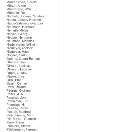
Müller-Simon, Gerald
Münch, Armin
Münch-Khe, Willli
Münzner, Rolf
Nabholz, Johann Christoph
Naeke, Gustav Heinrich
Natus-Salamounova, Eva
Naumann, Hermann
Nemeth, Miklos
Nerlich, Georg
Neuber, Hermann
Neumann, Matthias
Niedermayer, Wilhelm
Niemeyer, Adelbert
Niemeyer, Hans
Nogaro, Carlo
Oehme, Georg Egmont
Ohara Koson,
Oliva jr., Ladislav
Oliva st., Ladislav
Oppel, Gustav
Oppler, Ernst
Orlik, Emil
Osten, Osmar
Paris, Roland
Pedretti, Giuliano
Penck, A. R.
Peschel, Uwe
Petrlíková, Eva
Pfenniger, H.
Picasso, Pablo
Pietsch, Manfred
Pietschmann, Max
Pilz-Bühlau, Rudolph
Plank, Heinz
Plenkers, Stefan
Plüddemann, Hermann