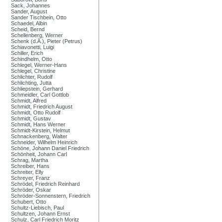
Sack, Johannes
Sander, August
Sander Tischbein, Otto
Schaedel, Albin
Scheid, Bernd
Schellenberg, Werner
Schenk (d.Ä.), Pieter (Petrus)
Schiavonetti, Luigi
Schiller, Erich
Schindhelm, Otto
Schlegel, Werner-Hans
Schlegel, Christine
Schlichter, Rudolf
Schlichting, Jutta
Schliepstein, Gerhard
Schmeidler, Carl Gottlob
Schmidt, Alfred
Schmidt, Friedrich August
Schmidt, Otto Rudolf
Schmidt, Gustav
Schmidt, Hans Werner
Schmidt-Kirstein, Helmut
Schnackenberg, Walter
Schneider, Wilhelm Heinrich
Schöne, Johann Daniel Friedrich
Schönheit, Johann Carl
Schrag, Martha
Schreiber, Hans
Schreiter, Elly
Schreyer, Franz
Schrödel, Friedrich Reinhard
Schröder, Oskar
Schröder-Sonnenstern, Friedrich
Schubert, Otto
Schultz-Liebisch, Paul
Schultzen, Johann Ernst
Schulz, Carl Friedrich Moritz