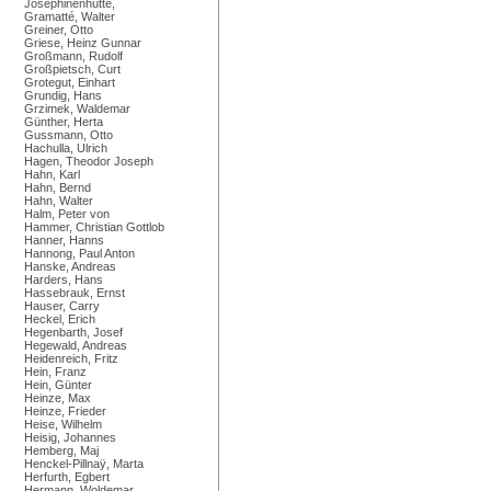
Josephinenhütte,
Gramatté, Walter
Greiner, Otto
Griese, Heinz Gunnar
Großmann, Rudolf
Großpietsch, Curt
Grotegut, Einhart
Grundig, Hans
Grzimek, Waldemar
Günther, Herta
Gussmann, Otto
Hachulla, Ulrich
Hagen, Theodor Joseph
Hahn, Karl
Hahn, Bernd
Hahn, Walter
Halm, Peter von
Hammer, Christian Gottlob
Hanner, Hanns
Hannong, Paul Anton
Hanske, Andreas
Harders, Hans
Hassebrauk, Ernst
Hauser, Carry
Heckel, Erich
Hegenbarth, Josef
Hegewald, Andreas
Heidenreich, Fritz
Hein, Franz
Hein, Günter
Heinze, Max
Heinze, Frieder
Heise, Wilhelm
Heisig, Johannes
Hemberg, Maj
Henckel-Pillnaÿ, Marta
Herfurth, Egbert
Hermann, Woldemar