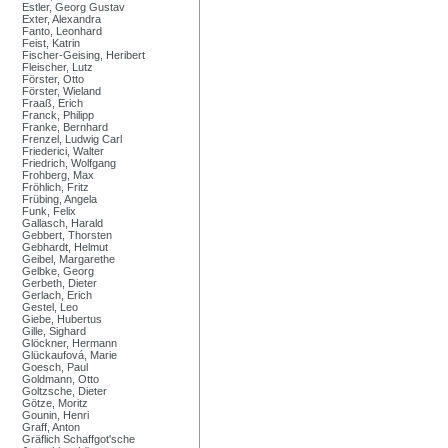
Estler, Georg Gustav
Exter, Alexandra
Fanto, Leonhard
Feist, Katrin
Fischer-Geising, Heribert
Fleischer, Lutz
Förster, Otto
Förster, Wieland
Fraaß, Erich
Franck, Philipp
Franke, Bernhard
Frenzel, Ludwig Carl
Friederici, Walter
Friedrich, Wolfgang
Frohberg, Max
Fröhlich, Fritz
Frübing, Angela
Funk, Felix
Gallasch, Harald
Gebbert, Thorsten
Gebhardt, Helmut
Geibel, Margarethe
Gelbke, Georg
Gerbeth, Dieter
Gerlach, Erich
Gestel, Leo
Giebe, Hubertus
Gille, Sighard
Glöckner, Hermann
Glückaufová, Marie
Goesch, Paul
Goldmann, Otto
Goltzsche, Dieter
Götze, Moritz
Gounin, Henri
Graff, Anton
Gräflich Schaffgot'sche