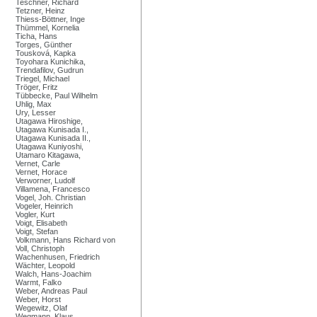
Teschner, Richard
Tetzner, Heinz
Thiess-Böttner, Inge
Thümmel, Kornelia
Ticha, Hans
Torges, Günther
Tousková, Kapka
Toyohara Kunichika,
Trendafilov, Gudrun
Triegel, Michael
Tröger, Fritz
Tübbecke, Paul Wilhelm
Uhlig, Max
Ury, Lesser
Utagawa Hiroshige,
Utagawa Kunisada I.,
Utagawa Kunisada II.,
Utagawa Kuniyoshi,
Utamaro Kitagawa,
Vernet, Carle
Vernet, Horace
Verworner, Ludolf
Villamena, Francesco
Vogel, Joh. Christian
Vogeler, Heinrich
Vogler, Kurt
Voigt, Elisabeth
Voigt, Stefan
Volkmann, Hans Richard von
Voll, Christoph
Wachenhusen, Friedrich
Wächter, Leopold
Walch, Hans-Joachim
Warmt, Falko
Weber, Andreas Paul
Weber, Horst
Wegewitz, Olaf
Wegmann, Klaus