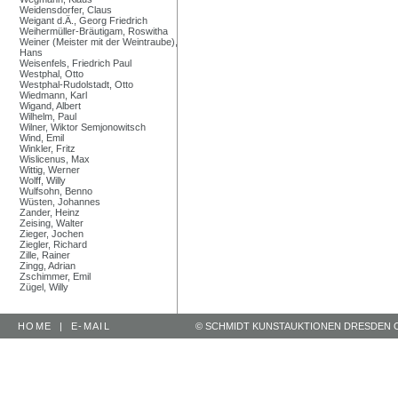
Weidensdorfer, Claus
Weigant d.Ä., Georg Friedrich
Weihermüller-Bräutigam, Roswitha
Weiner (Meister mit der Weintraube),
Hans
Weisenfels, Friedrich Paul
Westphal, Otto
Westphal-Rudolstadt, Otto
Wiedmann, Karl
Wigand, Albert
Wilhelm, Paul
Wilner, Wiktor Semjonowitsch
Wind, Emil
Winkler, Fritz
Wislicenus, Max
Wittig, Werner
Wolff, Willy
Wulfsohn, Benno
Wüsten, Johannes
Zander, Heinz
Zeising, Walter
Zieger, Jochen
Ziegler, Richard
Zille, Rainer
Zingg, Adrian
Zschimmer, Emil
Zügel, Willy
HOME
|
E-MAIL
© SCHMIDT KUNSTAUKTIONEN DRESDEN