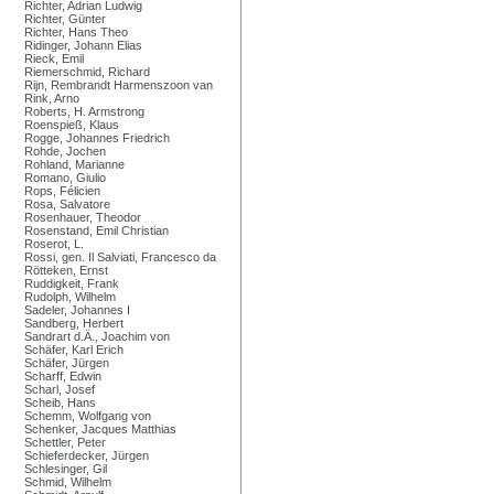
Richter, Adrian Ludwig
Richter, Günter
Richter, Hans Theo
Ridinger, Johann Elias
Rieck, Emil
Riemerschmid, Richard
Rijn, Rembrandt Harmenszoon van
Rink, Arno
Roberts, H. Armstrong
Roenspieß, Klaus
Rogge, Johannes Friedrich
Rohde, Jochen
Rohland, Marianne
Romano, Giulio
Rops, Félicien
Rosa, Salvatore
Rosenhauer, Theodor
Rosenstand, Emil Christian
Roserot, L.
Rossi, gen. Il Salviati, Francesco da
Rötteken, Ernst
Ruddigkeit, Frank
Rudolph, Wilhelm
Sadeler, Johannes I
Sandberg, Herbert
Sandrart d.Ä., Joachim von
Schäfer, Karl Erich
Schäfer, Jürgen
Scharff, Edwin
Scharl, Josef
Scheib, Hans
Schemm, Wolfgang von
Schenker, Jacques Matthias
Schettler, Peter
Schieferdecker, Jürgen
Schlesinger, Gil
Schmid, Wilhelm