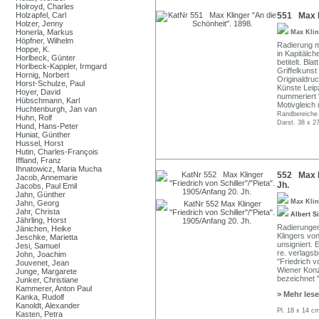
Holroyd, Charles
Holzapfel, Carl
551 Max K
Holzer, Jenny
Honerla, Markus
Max Kli
Höpfner, Wilhelm
Radierung mi
Hoppe, K.
in Kapitälch
Horlbeck, Günter
betitelt. Bla
Horlbeck-Kappler, Irmgard
Griffelkuns
Hornig, Norbert
Originaldru
Horst-Schulze, Paul
Künste Leipz
Hoyer, David
nummeriert 
Hübschmann, Karl
Motivgleich 
Huchtenburgh, Jan van
Randbereiche 
Huhn, Rolf
Darst. 38 x 2
Hund, Hans-Peter
Huniat, Günther
Hussel, Horst
Hutin, Charles-François
Iffland, Franz
Ihnatowicz, Maria Mucha
552 Max Kl
Jacob, Annemarie
Jh.
Jacobs, Paul Emil
Jahn, Günther
Max Kli
Jahn, Georg
Jahr, Christa
Albert S
Jährling, Horst
Radierungen
Jänichen, Heike
Klingers vo
Jeschke, Marietta
unsigniert. E
Jesi, Samuel
re. verlagsb
John, Joachim
"Friedrich v
Jouvenet, Jean
Wiener Konze
Junge, Margarete
bezeichnet "
Junker, Christiane
Kammerer, Anton Paul
> Mehr les
Kanka, Rudolf
Kanoldt, Alexander
Pl. 18 x 14 c
Kasten, Petra