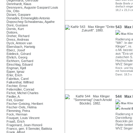
Degenhardt, Gertrude
Dennhardt, Klaus
Beide Briefe z
dreifach einge
Desnoyers, Auguste Gaspard Louis
18,2 x 23,3 c
Dix, Otto
Diziani, Gaspare
Donadini, Ermenegildo Antonio
Doposcheg-Schwabenau, Agathe
Doré, Gustave
543 Max Kl
Dornis, Kurt
Dottore,
Max Kli
Dreher, Richard
Radierung au
Dress, Andreas
"MK". In der
Dyck, Antoon van
Klinger", re
Ebersbach, Hartwig
o.Mi. bezei
Eberz, Josef
aus "Eva und
Edelinck, Gérard
zwischen S.
Ehrlich, Georg
Hochschule f
Eichhorn, Gerhard
WVZ Singer 4
Einschlag, Eduard
Engman, Kjell
Knick- und fi
mit horizonta
Epper, Ignaz
Darst. 18,5 x 
Erler, Erich
Fabritius, Carel
Falkenthal, Wilfried
Fechter, Ernst
Felixmüller, Conrad
Fichot, Michel Charles
544 Max K
Fiedler, A.
Firit, Günter
Fischer-Geising, Heribert
Max Kli
Fischer-Oels, Helma
Arnold 
Flemming, Petra
Radierung mi
Fock, Herman
Darstellung 
Fouquet, Louis Vincent
Boecklin pin
Fraaß, Erich
Platte betitel
Fragonard, Jean-Honoré
WVZ Singer 3
Franco, gen. Il Semolei, Battista
Frank, Alfred