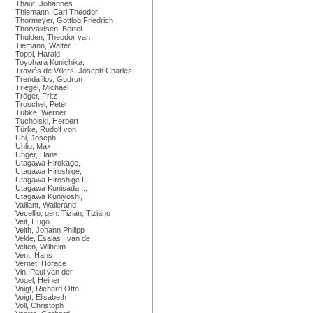
Thaut, Johannes
Thiemann, Carl Theodor
Thormeyer, Gottlob Friedrich
Thorvaldsen, Bertel
Thulden, Theodor van
Tiemann, Walter
Toppl, Harald
Toyohara Kunichika,
Traviés de Villers, Joseph Charles
Trendafilov, Gudrun
Triegel, Michael
Tröger, Fritz
Troschel, Peter
Tübke, Werner
Tucholski, Herbert
Türke, Rudolf von
Uhl, Joseph
Uhlig, Max
Unger, Hans
Utagawa Hirokage,
Utagawa Hiroshige,
Utagawa Hiroshige II,
Utagawa Kunisada I.,
Utagawa Kuniyoshi,
Vaillant, Wallerand
Vecellio, gen. Tizian, Tiziano
Veit, Hugo
Veith, Johann Philipp
Velde, Esaias I van de
Velten, Wilhelm
Vent, Hans
Vernet, Horace
Vin, Paul van der
Vogel, Heiner
Voigt, Richard Otto
Voigt, Elisabeth
Voll, Christoph