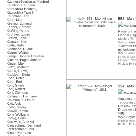
Kastner (Beerkast), Manfred
Kätelhön, Hermann
Katsushika Hokusai,
Katsushika Taito II,
Kaufmann, Karl
553 Max Kl
Kaus, Max
Kesting, Edmund
Max Kli
Kettner, Gerhard
Kießling, Yvette
Radierung mi
Kirchner, Eugen
Platte u.li. 
Kirsten, Jean
signiert "M.
Klamann, Kurt
Vorzugsausg
Klatte, Ruth
"Gottfried E
Kleemann, Rudolf
mit goldgepr
Klemm, Walther
WVZ Beyer 3
Klengel, Johann Christian
Gebräunt und 
Klimsch, Eugen Johann
Läsionen. Vers
Klinger, Max
Pl. 22 x 16,7
Klotz, Siegfried
Knaus, Ludwig
Knobloch, Edgar
Koch, Peter
Koch, Emil
Kohl, Gisela
554 Max Kl
Kohl, Robert
Kohl, Clemens
Max Kli
Kohlmann, Hermann
Aquatinta a
Kokoschka, Oskar
Typografisch
Kolb, Alois
Rat Max Klin
Kolbe, Georg
Druck von 1
Kollwitz, Käthe
VIII).
Korn, Wolfgang
WVZ Beyer 4
Körnig, Hans
Minimal knick
Krajewski, Andrzej
Pl. 88 x 12,8 
Kretzschmar, Bernhard
Kretzschmar, Paul
Krone, Hermann