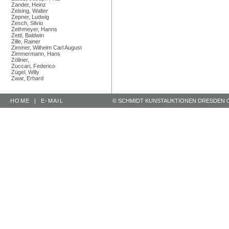
Zander, Heinz
Zeising, Walter
Zepner, Ludwig
Zesch, Silvio
Zethmeyer, Hanns
Zettl, Baldwin
Zille, Rainer
Zimmer, Wilhelm Carl August
Zimmermann, Hans
Zöllner,
Zuccari, Federico
Zügel, Willy
Zwar, Erhard
HOME
|
E-MAIL
© SCHMIDT KUNSTAUKTIONEN DRESDEN