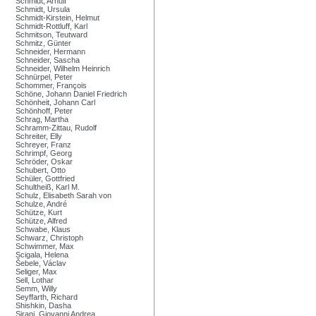
Schmidt, Arnulf
Schmidt, Ursula
Schmidt-Kirstein, Helmut
Schmidt-Rottluff, Karl
Schmitson, Teutward
Schmitz, Günter
Schneider, Hermann
Schneider, Sascha
Schneider, Wilhelm Heinrich
Schnürpel, Peter
Schommer, François
Schöne, Johann Daniel Friedrich
Schönheit, Johann Carl
Schönhoff, Peter
Schrag, Martha
Schramm-Zittau, Rudolf
Schreiter, Elly
Schreyer, Franz
Schrimpf, Georg
Schröder, Oskar
Schubert, Otto
Schüler, Gottfried
Schultheiß, Karl M.
Schulz, Elisabeth Sarah von
Schulze, André
Schütze, Kurt
Schütze, Alfred
Schwabe, Klaus
Schwarz, Christoph
Schwimmer, Max
Scigala, Helena
Šebele, Václav
Seliger, Max
Sell, Lothar
Semm, Willy
Seyffarth, Richard
Shishkin, Dasha
Sirani, Giovanni Andrea