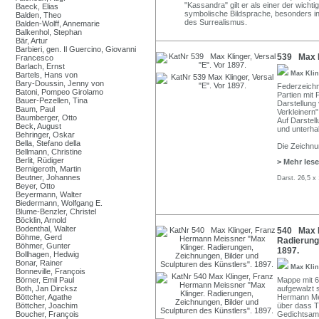
"Kassandra" gilt er als einer der wicht
Baeck, Elias
symbolische Bildsprache, besonders in
Balden, Theo
des Surrealismus.
Balden-Wolff, Annemarie
Balkenhol, Stephan
Bär, Artur
Barbieri, gen. Il Guercino, Giovanni
539 Max Kl
Francesco
Barlach, Ernst
Max Kli
Bartels, Hans von
Bary-Doussin, Jenny von
Federzeichn
Batoni, Pompeo Girolamo
Partien mit 
Bauer-Pezellen, Tina
Darstellung
Baum, Paul
Verkleinern
Baumberger, Otto
Auf Darstell
Beck, August
und unterha
Behringer, Oskar
Bella, Stefano della
Die Zeichnu
Bellmann, Christine
Berlit, Rüdiger
> Mehr les
Bernigeroth, Martin
Beutner, Johannes
Darst. 26,5 x
Beyer, Otto
Beyermann, Walter
Biedermann, Wolfgang E.
Blume-Benzler, Christel
Böcklin, Arnold
Bodenthal, Walter
540 Max K
Böhme, Gerd
Radierung
Böhmer, Gunter
1897.
Bollhagen, Hedwig
Bonar, Rainer
Max Kli
Bonneville, François
Börner, Emil Paul
Mappe mit 6
Both, Jan Dircksz
aufgewalzt 
Böttcher, Agathe
Hermann Mei
Böttcher, Joachim
über dass T
Boucher, François
Gedichtsamm