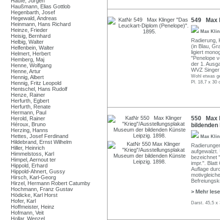
Haufe, Jürgen
Haußmann, Elias Gottlob
Hegenbarth, Josef
Hegewald, Andreas
549 Max K
Heinmann, Hans Richard
Heinze, Frieder
Max Kli
Heisig, Bernhard
Radierung, K
Helbig, Walter
(in Blau, Gr
Helfenbein, Walter
ligiert mono
Helmert, Herbert
"Penelope v
Hemberg, Maj
der 1. Ausga
Henne, Wolfgang
WVZ Singer 
Henne, Artur
Wohl etwas ge
Hennig, Albert
Pl. 18,7 x 30 
Hennig, Fritz Leopold
Hentschel, Hans Rudolf
Henze, Rainer
Herfurth, Egbert
Herfurth, Renate
Hermann, Paul
550 Max K
Herold, Rainer
Héroux, Bruno
bildenden 
Herzing, Hanns
Hettes, Josef Ferdinand
Max Kli
Hildebrand, Ernst Wilhelm
Radierungen 
Hiller, Heinrich
aufgewalzt. 
Himmelstoss, Karl
bezeichnet "
Himpel, Aernout ter
impr.". Blat
Hippold, Erhard
Auflage dur
Hippold-Ahnert, Gussy
motivgleich
Hirsch, Karl-Georg
Befreiungskr
Hirzel, Hermann Robert Catumby
Hochmann, Franz Gustav
> Mehr les
Hödicke, Karl Horst
Hofer, Karl
Darst. 45,5 x
Hoffmeister, Heinz
Hofmann, Veit
Hollar, Wenzel