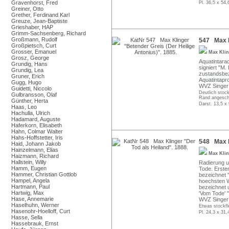
Gravenhorst, Fred
Pl. 36,5 x 54
Greiner, Otto
Grether, Ferdinand Karl
Greuze, Jean-Baptiste
Grieshaber, HAP
Grimm-Sachsenberg, Richard
Großmann, Rudolf
547 Max Kl
Großpietsch, Curt
Grosser, Emanuel
Max Kli
Grosz, George
Aquatintarad
Grundig, Hans
signiert "M. 
Grundig, Lea
zustandsbeze
Gruner, Erich
Aquatintapr
Gugg, Hugo
WVZ Singer
Guidetti, Niccolo
Deutlich stoc
Gulbransson, Olaf
Rand angeschm
Günther, Herta
Darst. 13,5 x 
Haas, Leo
Hachulla, Ulrich
Hadamard, Auguste
Haferkorn, Elisabeth
Hahn, Colmar Walter
Hahs-Hoffstetter, Iris
548 Max K
Haid, Johann Jakob
Hainzelmann, Elias
Max Kli
Haizmann, Richard
Hallstein, Willy
Radierung u
Hamm, Eugen
Tode. Erster
Hammer, Christian Gottlob
bezeichnet 
Hampel, Angela
hoechsten W
Hartmann, Paul
bezeichnet u
Hartwig, Max
'Vom Tode' "
Hase, Annemarie
WVZ Singer 
Haselhuhn, Werner
Etwas stockfl
Hasenohr-Hoelloff, Curt
Pl. 24,3 x 31,
Hasse, Sella
Hassebrauk, Ernst