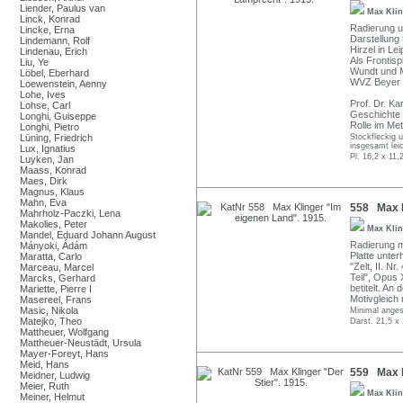
Liender, Paulus van
Max Kli
Linck, Konrad
Radierung un
Lincke, Erna
Darstellung 
Lindemann, Rolf
Hirzel in Lei
Lindenau, Erich
Als Frontis
Liu, Ye
Wundt und Ma
Löbel, Eberhard
WVZ Beyer 
Loewenstein, Aenny
Lohe, Ives
Prof. Dr. K
Lohse, Carl
Geschichte 
Longhi, Guiseppe
Rolle im Me
Longhi, Pietro
Lüning, Friedrich
Stockfleckig 
insgesamt leic
Lux, Ignatius
Pl. 16,2 x 11,
Luyken, Jan
Maass, Konrad
Maes, Dirk
Magnus, Klaus
Mahn, Eva
558 Max K
Mahrholz-Paczki, Lena
Makolies, Peter
Max Kli
Mandel, Eduard Johann August
Radierung mi
Mányoki, Ádám
Platte unter
Maratta, Carlo
"Zelt, II. Nr
Marceau, Marcel
Teil", Opus
Marcks, Gerhard
betitelt. An
Mariette, Pierre I
Motivgleich
Masereel, Frans
Masic, Nikola
Minimal anges
Matejko, Theo
Darst. 21,5 x
Mattheuer, Wolfgang
Mattheuer-Neustädt, Ursula
Mayer-Foreyt, Hans
Meid, Hans
559 Max K
Meidner, Ludwig
Meier, Ruth
Max Kli
Meiner, Helmut