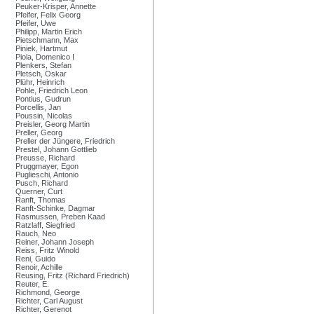
Peuker-Krisper, Annette
Pfeifer, Felix Georg
Pfeifer, Uwe
Philipp, Martin Erich
Pietschmann, Max
Piniek, Hartmut
Piola, Domenico I
Plenkers, Stefan
Pletsch, Oskar
Plühr, Heinrich
Pohle, Friedrich Leon
Pontius, Gudrun
Porcellis, Jan
Poussin, Nicolas
Preisler, Georg Martin
Preller, Georg
Preller der Jüngere, Friedrich
Prestel, Johann Gottlieb
Preusse, Richard
Pruggmayer, Egon
Puglieschi, Antonio
Pusch, Richard
Querner, Curt
Ranft, Thomas
Ranft-Schinke, Dagmar
Rasmussen, Preben Kaad
Ratzlaff, Siegfried
Rauch, Neo
Reiner, Johann Joseph
Reiss, Fritz Winold
Reni, Guido
Renoir, Achille
Reusing, Fritz (Richard Friedrich)
Reuter, E.
Richmond, George
Richter, Carl August
Richter, Gerenot