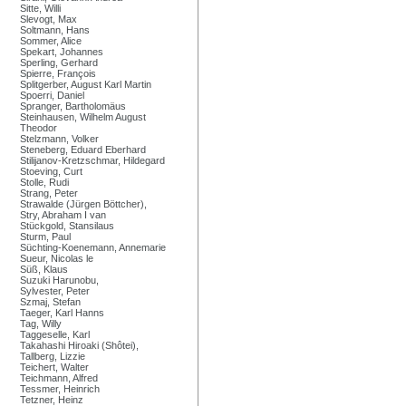
Sitte, Willi
Slevogt, Max
Soltmann, Hans
Sommer, Alice
Spekart, Johannes
Sperling, Gerhard
Spierre, François
Splitgerber, August Karl Martin
Spoerri, Daniel
Spranger, Bartholomäus
Steinhausen, Wilhelm August
Theodor
Stelzmann, Volker
Steneberg, Eduard Eberhard
Stilijanov-Kretzschmar, Hildegard
Stoeving, Curt
Stolle, Rudi
Strang, Peter
Strawalde (Jürgen Böttcher),
Stry, Abraham I van
Stückgold, Stansilaus
Sturm, Paul
Süchting-Koenemann, Annemarie
Sueur, Nicolas le
Süß, Klaus
Suzuki Harunobu,
Sylvester, Peter
Szmaj, Stefan
Taeger, Karl Hanns
Tag, Willy
Taggeselle, Karl
Takahashi Hiroaki (Shôtei),
Tallberg, Lizzie
Teichert, Walter
Teichmann, Alfred
Tessmer, Heinrich
Tetzner, Heinz