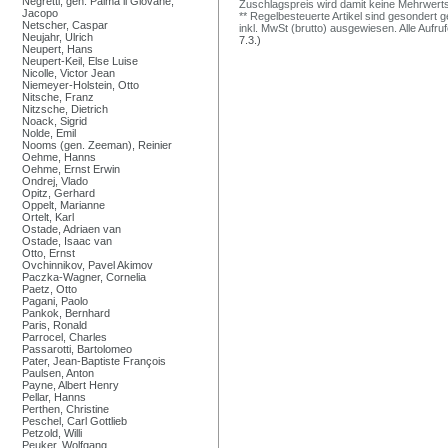
Negretti, gen. Palma il Giovane,
Zuschlagspreis wird damit keine Mehrwert
Jacopo
** Regelbesteuerte Artikel sind gesondert g
Netscher, Caspar
inkl. MwSt (brutto) ausgewiesen. Alle Aufr
Neujahr, Ulrich
7.3.)
Neupert, Hans
Neupert-Keil, Else Luise
Nicolle, Victor Jean
Niemeyer-Holstein, Otto
Nitsche, Franz
Nitzsche, Dietrich
Noack, Sigrid
Nolde, Emil
Nooms (gen. Zeeman), Reinier
Oehme, Hanns
Oehme, Ernst Erwin
Ondrej, Vlado
Opitz, Gerhard
Oppelt, Marianne
Ortelt, Karl
Ostade, Adriaen van
Ostade, Isaac van
Otto, Ernst
Ovchinnikov, Pavel Akimov
Paczka-Wagner, Cornelia
Paetz, Otto
Pagani, Paolo
Pankok, Bernhard
Paris, Ronald
Parrocel, Charles
Passarotti, Bartolomeo
Pater, Jean-Baptiste François
Paulsen, Anton
Payne, Albert Henry
Pellar, Hanns
Perthen, Christine
Peschel, Carl Gottlieb
Petzold, Willi
Peuker, Wolfgang