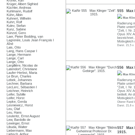
Kröner, Karl
Krüger, Albert Sigfried
Küchler, Andreas
555 Max Kl
Kuhlmann, Rudolf
Kühn, Albin
Max Kli
Kuhnert, Wilhelm
Kuhrt, Rolf
Radierung mi
Kulev, Stefan
Platte unter
Kunz, Sabine
"Zelt, I. Nr.
Künzel, Gero
Opus XIV. A
Laer, Pieter Bodding, van
bezeichnet.
Lagrenée, Louis Jean François l
Motivgleich
Aîné
Darst. 21,5 x
Lais, Otto
Lang, Hans Caspar I
Lange, Hermann
Lange, Carl
Lange, Otto
Largillière, Nicolas de
556 Max K
Latendorf, Christiane
Laufer-Herbst, Maria
Max Kli
Le Brun, Charles
Lebek, Johannes
Radierung mi
Lechner, Barbara
Platte unter
LecLerc, Sébastien I
"Zelt, I. Nr.
Leichner, Heinrich
Opus XIV. A
Leifer, Sybille
betitelt. An
Leifer, Horst
Motivgleich
Lepke, Gerda
Oberer Rand l
Lesniewicz, Horst
Darst. 21,6 x 
Leu, Olaf
Leu, Hans
Leuteritz, Ernst August
Lew, Bardollo de
Lewinger, Ernst
Libuda, Walter
557 Max K
Liebermann, Max
1915.
Liebsch, Arthur