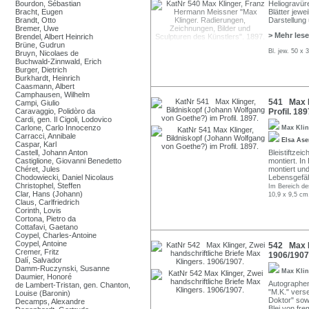
Bourdon, Sébastian
Heliogravür
Bracht, Eugen
Blätter jewe
Brandt, Otto
Darstellung 
Bremer, Uwe
> Mehr les
Brendel, Albert Heinrich
Brüne, Gudrun
Bl. jew. 50 x
Bruyn, Nicolaes de
Buchwald-Zinnwald, Erich
Burger, Dietrich
Burkhardt, Heinrich
Caasmann, Albert
Camphausen, Wilhelm
541 Max K
Campi, Giulio
Caravaggio, Polidòro da
Profil. 189
Cardi, gen. Il Cigoli, Lodovico
Carlone, Carlo Innocenzo
Max Kli
Carracci, Annibale
Elsa Ase
Caspar, Karl
Castell, Johann Anton
Bleistiftzei
Castiglione, Giovanni Benedetto
montiert. In
Chéret, Jules
montiert und
Chodowiecki, Daniel Nicolaus
Lebensgefäh
Christophel, Steffen
Im Bereich de
Clar, Hans (Johann)
10,9 x 9,5 cm
Claus, Carlfriedrich
Corinth, Lovis
Cortona, Pietro da
Cottafavi, Gaetano
Coypel, Charles-Antoine
Coypel, Antoine
542 Max Kl
Cremer, Fritz
1906/1907
Dalí, Salvador
Damm-Ruczynski, Susanne
Max Kli
Daumier, Honoré
Autographen
de Lambert-Tristan, gen. Chanton,
"M.K." verse
Louise (Baronin)
Doktor" sowi
Decamps, Alexandre
Blei von fr