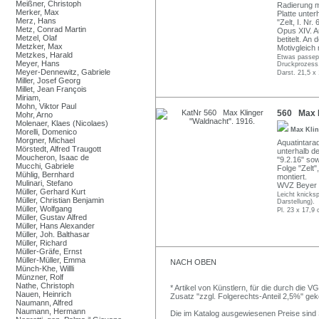
Meißner, Christoph
Radierung mi
Merker, Max
Platte unter
Merz, Hans
"Zelt, I. Nr.
Metz, Conrad Martin
Opus XIV. A
Metzel, Olaf
betitelt. An
Metzker, Max
Motivgleich
Metzkes, Harald
Etwas passepa
Meyer, Hans
Druckprozess
Meyer-Dennewitz, Gabriele
Darst. 21,5 x
Miller, Josef Georg
Millet, Jean François
Miriam,
Mohn, Viktor Paul
560 Max K
Mohr, Arno
Molenaer, Klaes (Nicolaes)
Max Kli
Morelli, Domenico
Morgner, Michael
Aquatintarad
Mörstedt, Alfred Traugott
unterhalb de
Moucheron, Isaac de
"9.2.16" sow
Mucchi, Gabriele
Folge "Zelt"
Mühlig, Bernhard
montiert.
Mulinari, Stefano
WVZ Beyer 37
Müller, Gerhard Kurt
Leicht knicks
Müller, Christian Benjamin
Darstellung).
Müller, Wolfgang
Pl. 23 x 17,9
Müller, Gustav Alfred
Müller, Hans Alexander
Müller, Joh. Balthasar
Müller, Richard
Müller-Gräfe, Ernst
Müller-Müller, Emma
NACH OBEN
Münch-Khe, Willli
Münzner, Rolf
Nathe, Christoph
* Artikel von Künstlern, für die durch die 
Nauen, Heinrich
Zusatz "zzgl. Folgerechts-Anteil 2,5%" ge
Naumann, Alfred
Naumann, Hermann
Die im Katalog ausgewiesenen Preise sind Sc