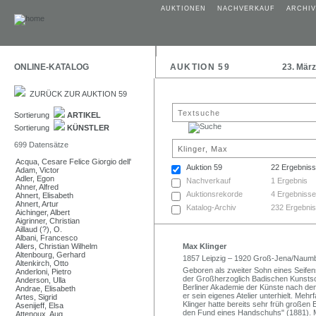
AUKTIONEN
NACHVERKAUF
ARCHIV
ONLINE-KATALOG
AUKTION 59
23. Mär
ZURÜCK ZUR AUKTION 59
Sortierung
ARTIKEL
Sortierung
KÜNSTLER
699 Datensätze
Acqua, Cesare Felice Giorgio dell'
Auktion 59
22 Ergebnis
Adam, Victor
Adler, Egon
Nachverkauf
1 Ergebnis
Ahner, Alfred
Auktionsrekorde
4 Ergebnisse
Ahnert, Elisabeth
Ahnert, Artur
Katalog-Archiv
232 Ergebni
Aichinger, Albert
Aigrinner, Christian
Aillaud (?), O.
Albani, Francesco
Allers, Christian Wilhelm
Max Klinger
Altenbourg, Gerhard
1857 Leipzig – 1920 Groß-Jena/Naum
Altenkirch, Otto
Geboren als zweiter Sohn eines Seifen
Anderloni, Pietro
der Großherzoglich Badischen Kunstsch
Anderson, Ulla
Berliner Akademie der Künste nach dem 
Andrae, Elisabeth
er sein eigenes Atelier unterhielt. Meh
Artes, Sigrid
Klinger hatte bereits sehr früh großen 
Asenijeff, Elsa
den Fund eines Handschuhs" (1881). M
Attenoux, Aug.