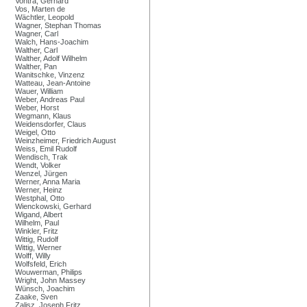
Vontra, Gerhard
Vos, Marten de
Wächtler, Leopold
Wagner, Stephan Thomas
Wagner, Carl
Walch, Hans-Joachim
Walther, Carl
Walther, Adolf Wilhelm
Walther, Pan
Wanitschke, Vinzenz
Watteau, Jean-Antoine
Wauer, William
Weber, Andreas Paul
Weber, Horst
Wegmann, Klaus
Weidensdorfer, Claus
Weigel, Otto
Weinzheimer, Friedrich August
Weiss, Emil Rudolf
Wendisch, Trak
Wendt, Volker
Wenzel, Jürgen
Werner, Anna Maria
Werner, Heinz
Westphal, Otto
Wienckowski, Gerhard
Wigand, Albert
Wilhelm, Paul
Winkler, Fritz
Wittig, Rudolf
Wittig, Werner
Wolff, Willy
Wolfsfeld, Erich
Wouwerman, Philips
Wright, John Massey
Wünsch, Joachim
Zaake, Sven
Zalisz, Joseph Fritz