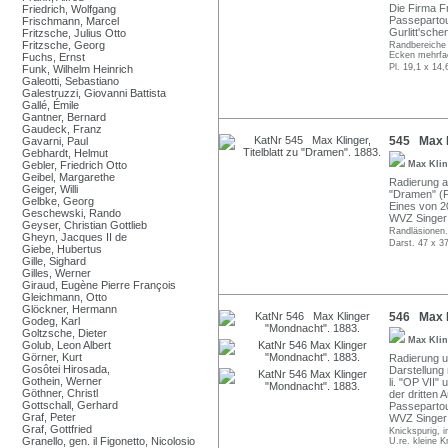
Die Firma Fr
Friedrich, Wolfgang
Passepartout
Frischmann, Marcel
Gurlitt'sch
Fritzsche, Julius Otto
Fritzsche, Georg
Randbereiche 
Ecken mehrfac
Fuchs, Ernst
Pl. 19,1 x 14,
Funk, Wilhelm Heinrich
Galeotti, Sebastiano
Galestruzzi, Giovanni Battista
Gallé, Émile
Gantner, Bernard
Gaudeck, Franz
545 Max Kl
Gavarni, Paul
Gebhardt, Helmut
Gebler, Friedrich Otto
Max Kli
Geibel, Margarethe
Radierung a
Geiger, Willi
"Dramen" (F
Gelbke, Georg
Eines von 2
Geschewski, Rando
WVZ Singer v
Geyser, Christian Gottlieb
Randläsionen. 
Gheyn, Jacques II de
Darst. 47 x 3
Giebe, Hubertus
Gille, Sighard
Gilles, Werner
Giraud, Eugène Pierre François
Gleichmann, Otto
Glöckner, Hermann
546 Max K
Godeg, Karl
Goltzsche, Dieter
Max Kli
Golub, Leon Albert
Görner, Kurt
Radierung un
Gosôtei Hirosada,
Darstellung 
Gothein, Werner
li. "OP VII"
Göthner, Christl
der dritten
Gottschall, Gerhard
Passepartout
Graf, Peter
WVZ Singer 
Graf, Gottfried
Knickspurig, 
Granello, gen. il Figonetto, Nicolosio
U.re. kleine K