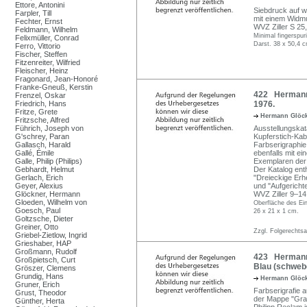
Ettore, Antonini
Siebdruck auf w
Farpler, Till
mit einem Widm
Fechter, Ernst
WVZ Ziller S 25,
Feldmann, Wilhelm
Minimal fingerspuri
Felixmüller, Conrad
Darst. 38 x 50,4 c
Ferro, Vittorio
Fischer, Steffen
Fitzenreiter, Wilfried
Fleischer, Heinz
Fragonard, Jean-Honoré
Franke-Gneuß, Kerstin
422 Hermann 
Frenzel, Oskar
Friedrich, Hans
1976.
Fritze, Grete
Hermann Glöc
Fritzsche, Alfred
Führich, Joseph von
Ausstellungskat
G'schrey, Paran
Kupferstich-Kab
Gallasch, Harald
Farbserigraphie
Gallé, Émile
ebenfalls mit ei
Galle, Philip (Philips)
Exemplaren der
Gebhardt, Helmut
Der Katalog ent
Gerlach, Erich
"Dreieckige Erh
Geyer, Alexius
und "Aufgerich
Glöckner, Hermann
WVZ Ziller 9–14
Gloeden, Wilhelm von
Oberfläche des Ein
Goesch, Paul
26 x 21 x 1 cm.
Goltzsche, Dieter
Greiner, Otto
Zzgl. Folgerechts
Griebel-Zietlow, Ingrid
Grieshaber, HAP
Großmann, Rudolf
423 Hermann 
Großpietsch, Curt
Blau (schweb
Gröszer, Clemens
Grundig, Hans
Hermann Glöc
Gruner, Erich
Farbserigrafie a
Grust, Theodor
der Mappe "Grap
Günther, Herta
Philipp Reclam 