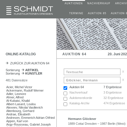
AUKTIONEN
NACHVERKAUF
ARCHIV
TERMINE
AUKTION 85
AUKTION 
ONLINE-KATALOG
AUKTION 64
20. Juni 20
ZURÜCK ZUR AUKTION 64
Sortierung
ARTIKEL
x
Sortierung
KÜNSTLER
x
481 Datensätze
Acier, Michel Victor
Auktion 64
7 Ergebnisse
Ackermann, Rudolf Werner
Nachverkauf
3 Ergebnisse
Adler, Leonore
Ahner, Alfred
Auktionsrekorde
32 Ergebnisse
Al-Kubaisi, Khalid
Katalog-Archiv
474 Ergebnisse
Albert-Lasard, Loulou
Alexeev, Nikolai Vasilievich
Altenbourg, Gerhard
Andrae, Elisabeth
Andresen, Emmerich Adrian Otfried
Hermann Glöckner
Appen, Karl von
1889 Cotta/ Dresden – 1987 Berlin (West)
Argy-Rousseau, Gabriel Joseph