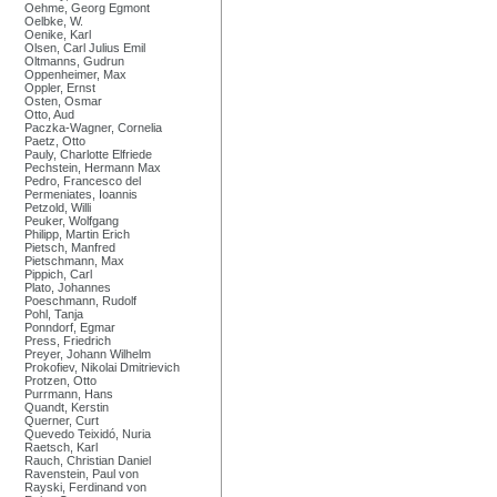
Oehme, Georg Egmont
Oelbke, W.
Oenike, Karl
Olsen, Carl Julius Emil
Oltmanns, Gudrun
Oppenheimer, Max
Oppler, Ernst
Osten, Osmar
Otto, Aud
Paczka-Wagner, Cornelia
Paetz, Otto
Pauly, Charlotte Elfriede
Pechstein, Hermann Max
Pedro, Francesco del
Permeniates, Ioannis
Petzold, Willi
Peuker, Wolfgang
Philipp, Martin Erich
Pietsch, Manfred
Pietschmann, Max
Pippich, Carl
Plato, Johannes
Poeschmann, Rudolf
Pohl, Tanja
Ponndorf, Egmar
Press, Friedrich
Preyer, Johann Wilhelm
Prokofiev, Nikolai Dmitrievich
Protzen, Otto
Purrmann, Hans
Quandt, Kerstin
Querner, Curt
Quevedo Teixidó, Nuria
Raetsch, Karl
Rauch, Christian Daniel
Ravenstein, Paul von
Rayski, Ferdinand von