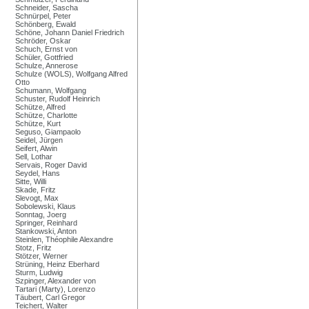
Schneider, Sascha
Schnürpel, Peter
Schönberg, Ewald
Schöne, Johann Daniel Friedrich
Schröder, Oskar
Schuch, Ernst von
Schüler, Gottfried
Schulze, Annerose
Schulze (WOLS), Wolfgang Alfred
Otto
Schumann, Wolfgang
Schuster, Rudolf Heinrich
Schütze, Alfred
Schütze, Charlotte
Schütze, Kurt
Seguso, Giampaolo
Seidel, Jürgen
Seifert, Alwin
Sell, Lothar
Servais, Roger David
Seydel, Hans
Sitte, Willi
Skade, Fritz
Slevogt, Max
Sobolewski, Klaus
Sonntag, Joerg
Springer, Reinhard
Stankowski, Anton
Steinlen, Théophile Alexandre
Stotz, Fritz
Stötzer, Werner
Strüning, Heinz Eberhard
Sturm, Ludwig
Szpinger, Alexander von
Tartari (Marty), Lorenzo
Täubert, Carl Gregor
Teichert, Walter