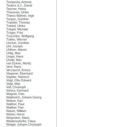
Tempesta, Antonio
Teniers d.J., David
Tetzner, Heinz
Theusner, Ulrike
Thiess-Böttner, Inge
Torges, Günther
Traeder, Thomas
Triebel, Ulrike
Triegel, Michael
Tröger, Fritz
Troschke, Wolfgang
Tübke, Werner
Uecker, Günther
Uhl, Joseph
Uhlherr, Maren
Uhlig, Max
Unger, Hans
Unold, Max
van Eyken, Moritz
Vent, Hans
Verzaschi, Enrico
Viegener, Eberhard
Vogeler, Heinrich
Voigt, Otto Eduard
Voigt, Max
Voll, Christoph
Vontra, Gerhard
Wagner, Otto
Waldreich, Johann Georg
Walser, Karl
Walther, Paul
Walther, Pan
Wauer, William
Weber, Horst
Wegmann, Klaus
Weidensdorfer, Claus
Weigel, Johann Christoph