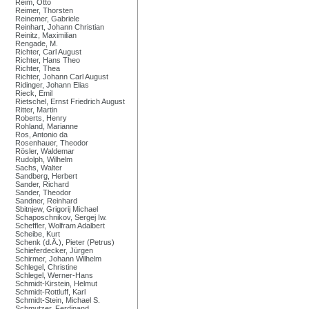
Reim, Otto
Reimer, Thorsten
Reinemer, Gabriele
Reinhart, Johann Christian
Reinitz, Maximilian
Rengade, M.
Richter, Carl August
Richter, Hans Theo
Richter, Thea
Richter, Johann Carl August
Ridinger, Johann Elias
Rieck, Emil
Rietschel, Ernst Friedrich August
Ritter, Martin
Roberts, Henry
Rohland, Marianne
Ros, Antonio da
Rosenhauer, Theodor
Rösler, Waldemar
Rudolph, Wilhelm
Sachs, Walter
Sandberg, Herbert
Sander, Richard
Sander, Theodor
Sandner, Reinhard
Sbitnjew, Grigorij Michael
Schaposchnikov, Sergej Iw.
Scheffler, Wolfram Adalbert
Scheibe, Kurt
Schenk (d.Ä.), Pieter (Petrus)
Schieferdecker, Jürgen
Schirmer, Johann Wilhelm
Schlegel, Christine
Schlegel, Werner-Hans
Schmidt-Kirstein, Helmut
Schmidt-Rottluff, Karl
Schmidt-Stein, Michael S.
Schmutzer, Ferdinand