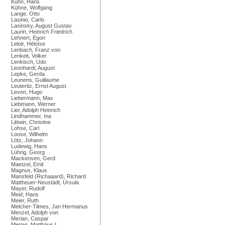
Kuhn, Hans
Kühne, Wolfgang
Lange, Otto
Lasinio, Carlo
Lasinsky, August Gustav
Laurin, Heinrich Friedrich
Lehnert, Egon
Leloir, Héloïse
Lenbach, Franz von
Lenkeit, Volker
Lenkisch, Udo
Leonhardi, August
Lepke, Gerda
Leunens, Guillaume
Leuteritz, Ernst August
Leven, Hugo
Liebermann, Max
Liebmann, Werner
Lier, Adolph Heinrich
Lindhammer, Ina
Littwin, Christine
Lohse, Carl
Loose, Wilhelm
Lötz, Johann
Ludewig, Hans
Lührig, Georg
Mackensen, Gerd
Maetzel, Emil
Magnus, Klaus
Mansfeld (Richaaard), Richard
Mattheuer-Neustädt, Ursula
Mayer, Rudolf
Meid, Hans
Meier, Ruth
Melcher-Tilmes, Jan Hermanus
Menzel, Adolph von
Merian, Caspar
Merian, Matthäus I