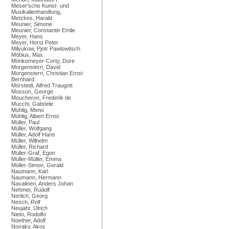
Meser'sche Kunst- und
Musikalienhandlung,
Metzkes, Harald
Meunier, Simone
Meunier, Constantin Emile
Meyer, Hans
Meyer, Horst Peter
Milyukow, Pjotr Pawlowitsch
Möbius, Max
Mönkemeyer-Corty, Dore
Morgenstern, David
Morgenstern, Christian Ernst
Bernhard
Mörstedt, Alfred Traugott
Mosson, George
Moucheron, Frederik de
Mucchi, Gabriele
Mühlig, Meno
Mühlig, Albert Ernst
Müller, Paul
Müller, Wolfgang
Müller, Adolf Hans
Müller, Wilhelm
Müller, Richard
Müller-Graf, Egon
Müller-Müller, Emma
Müller-Simon, Gerald
Naumann, Karl
Naumann, Hermann
Navalinen, Anders Johan
Nehmer, Rudolf
Nerlich, Georg
Nesch, Rolf
Neujahr, Ulrich
Nieto, Rodolfo
Noether, Adolf
Novaky, Akos