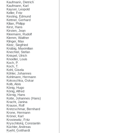
Kaufmann, Dietrich
Kaufmann, Karl
Kayser, Leopold
Keller, Fritz
Kesting, Edmund
Kettner, Gerhard
Kilian, Philipp
Kirst, Hans
Kirsten, Jean
Kleemann, Rudolf
Klemm, Walther
Klinger, Max
Klotz, Siegfried
Knäbig, Maximilian
Knechtel, Stefan
Knispel, Ulrich
Knoeller, Louis
Koch, P.
Koch, T.
Kohl, Gisela
Köhler, Johannes
Kohlmann, Hermann
Kokoschka, Oskar
Kolb, Alois
König, Hugo
König, Alfred
Körnig, Hans
Kotte, Johannes (Hans)
Kracht, Janina
Krause, Rolf
Kretzschmar, Bernhard
Krone, Hermann
Kröner, Karl
Krostewitz, Fritz
Kryschitskij, Constantin
Küchler, Andreas
Kuehl, Gotthardt