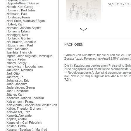
Hippold-Ahnert, Gussy
51,5 x 41,5 x 1,5 
Hirsch, Karl-Georg
Hofmann, Karl Julius
Hofmann, Paul
Hofstötter, Franz
Hohl-Stein, Matthias Zágon
Holfeld, Karl
Homann, Johann Baptist
Homanns Erben,
Honegger, Max
Horlbeck, Günter
Houbraken, Jacobus
NACH OBEN
Hübschmann, Karl
Høst, Marianne
Ilgenfritz, Heinrich
* Artikel von Künstlern, für die durch die VG 
Ingres, Jean Auguste Dominique
Zusatz "zzgl. Folgerechts-Anteil 2,5%" gekenn
Ivanov, Fedor
Ivanov, Sergiy
Die im Katalog ausgewiesenen Preise sind Schätz
Ivanowitsch, Loboda Ivan
Zuschlagspreis wird damit keine Mehrwertsteu
Jackisch, Matthias
** Regelbesteuerte Artikel sind gesondert geken
Jarl, Otto
inkl. MwSt (brutto) ausgewiesen. Alle Aufrufe 
Jastram, Jo
7.3.)
Johansson, Eric
John, Joachim
Judersleben, Georg
Just, Christiane
Jüttner, Karl
Kaendler, Johann Joachim
Kaisermann, Franz
Kalckreuth, Leopold Karl Walter von
Kalide, Theodor Erdmann
Kaltwasser, Fritz
Kanoldt, Alexander
Kaplan, Anatoli
Kappstein, Carl Friedrich
Kasten, Petra
Kastner (Beerkast), Manfred