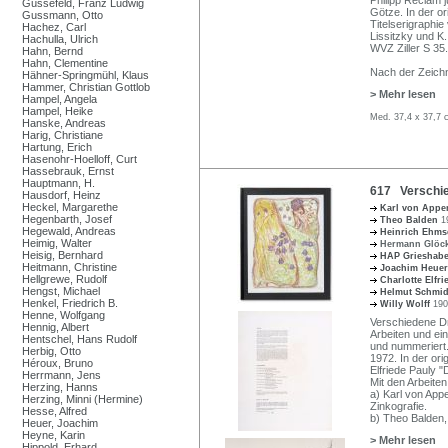
Güssefeld, Franz Ludwig
Götze. In der o
Gussmann, Otto
Titelserigraphi
Hachez, Carl
Lissitzky und K
Hachulla, Ulrich
WVZ Ziller S 35.
Hahn, Bernd
Hahn, Clementine
Nach der Zeich
Hähner-Springmühl, Klaus
Hammer, Christian Gottlob
> Mehr lesen
Hampel, Angela
Hampel, Heike
Med. 37,4 x 37,7 
Hanske, Andreas
Harig, Christiane
Hartung, Erich
Hasenohr-Hoelloff, Curt
Hassebrauk, Ernst
Hauptmann, H.
617 Verschied
Hausdorf, Heinz
Heckel, Margarethe
Karl von App
Hegenbarth, Josef
Theo Balden
1
Hegewald, Andreas
Heinrich Ehm
Heimig, Walter
Hermann Glöc
Heisig, Bernhard
HAP Grieshab
Heitmann, Christine
Joachim Heue
Hellgrewe, Rudolf
Charlotte Elfr
Hengst, Michael
Helmut Schmid
Henkel, Friedrich B.
Willy Wolff
190
Henne, Wolfgang
Verschiedene D
Hennig, Albert
Arbeiten und ein
Hentschel, Hans Rudolf
und nummeriert.
Herbig, Otto
1972. In der ori
Héroux, Bruno
Elfriede Pauly 
Herrmann, Jens
Mit den Arbeiten
Herzing, Hanns
a) Karl von App
Herzing, Minni (Hermine)
Zinkografie.
Hesse, Alfred
b) Theo Balden,
Heuer, Joachim
Heyne, Karin
> Mehr lesen
Hippold, Erhard