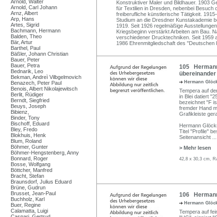
Arnold, Walter
Konstruktiver Maler und Bildhauer. 1903 G
Arnold, Carl Johann
für Textilien in Dresden, nebenbei Besuc
Arnz, Albert
freiberufliche künstlerische Tätigkeit. 191
Arp, Hans
Studium an die Dresdner Kunstakademie b
Artes, Sigrid
1919. Seit 1926 regelmäßige Ausstellungen
Bachmann, Hermann
Kriegsbeginn verstärkt Arbeiten am Bau. Na
Balden, Theo
verschiedener Drucktechniken. Seit 1959 a
Bär, Artur
1986 Ehrenmitgliedschaft des "Deutschen 
Barthel, Paul
Bäßler, Johann Christian
Bauer, Peter
Bauer, Petra
105 Hermann G
Bednarik, Leo
übereinander
Bekman, Andreì Vilbgelmovich
Hermann Glöc
Benazech, Peter Paul
Benois, Albert Nikolajewitsch
Tempera auf der
Berlit, Rüdiger
in Blei datiert 
Berndt, Siegfried
bezeichnet "F is
Beuys, Joseph
fremder Hand mi
Bibienz,
Grafikleiste ger
Binder, Tony
Bischoff, Eduard
Hermann Glöckn
Bley, Fredo
Titel "Profile" b
Blokhuis, Henk
Seitenansicht
...
Blum, Roland
Böhmer, Gunter
> Mehr lesen
Böhmer-Hengstenberg, Anny
Bonnard, Roger
42,8 x 30,3 cm, R
Bosse, Wolfgang
Böttcher, Manfred
Bracht, Stefan
Braunsdorf, Julius Eduard
Brüne, Gudrun
Brusset, Jean-Paul
106 Hermann 
Buchholz, Karl
Hermann Glöc
Buer, Regine
Calamatta, Luigi
Tempera auf fei
Caspari, Gertrud