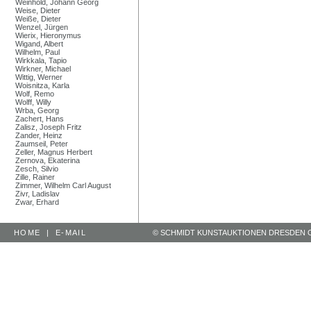
Weinhold, Johann Georg
Weise, Dieter
Weiße, Dieter
Wenzel, Jürgen
Wierix, Hieronymus
Wigand, Albert
Wilhelm, Paul
Wirkkala, Tapio
Wirkner, Michael
Wittig, Werner
Woisnitza, Karla
Wolf, Remo
Wolff, Willy
Wrba, Georg
Zachert, Hans
Zalisz, Joseph Fritz
Zander, Heinz
Zaumseil, Peter
Zeller, Magnus Herbert
Zernova, Ekaterina
Zesch, Silvio
Zille, Rainer
Zimmer, Wilhelm Carl August
Zivr, Ladislav
Zwar, Erhard
HOME
|
E-MAIL
© SCHMIDT KUNSTAUKTIONEN DRESDEN