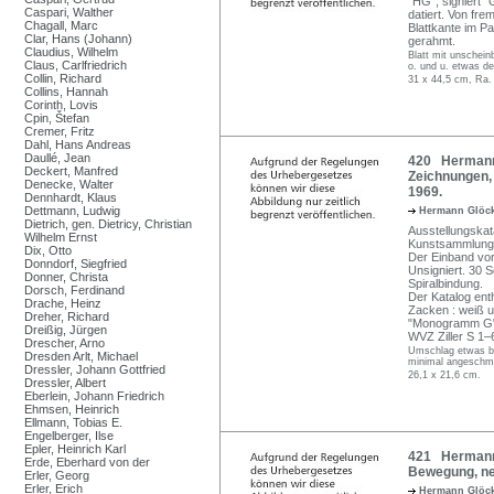
"HG", signiert 
Caspari, Walther
datiert. Von fr
Chagall, Marc
Blattkante im Pa
Clar, Hans (Johann)
gerahmt.
Claudius, Wilhelm
Blatt mit unscheinb
Claus, Carlfriedrich
o. und u. etwas deu
Collin, Richard
31 x 44,5 cm, Ra.
Collins, Hannah
Corinth, Lovis
Cpin, Štefan
Cremer, Fritz
Dahl, Hans Andreas
Daullé, Jean
420 Hermann 
Deckert, Manfred
Zeichnungen, 
Denecke, Walter
1969.
Dennhardt, Klaus
Dettmann, Ludwig
Hermann Glöc
Dietrich, gen. Dietricy, Christian
Ausstellungskat
Wilhelm Ernst
Kunstsammlungen
Dix, Otto
Der Einband vord
Donndorf, Siegfried
Unsigniert. 30 
Donner, Christa
Spiralbindung.
Dorsch, Ferdinand
Der Katalog enth
Drache, Heinz
Zacken : weiß u
Dreher, Richard
"Monogramm G
Dreißig, Jürgen
WVZ Ziller S 1–
Drescher, Arno
Umschlag etwas beri
Dresden Arlt, Michael
minimal angeschm
Dressler, Johann Gottfried
26,1 x 21,6 cm.
Dressler, Albert
Eberlein, Johann Friedrich
Ehmsen, Heinrich
Ellmann, Tobias E.
Engelberger, Ilse
Epler, Heinrich Karl
421 Hermann 
Erde, Eberhard von der
Bewegung, ne
Erler, Georg
Erler, Erich
Hermann Glöc