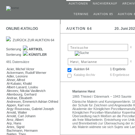
AUKTIONEN
NACHVERKAUF
ARCHIV
TERMINE
AUKTION 85
AUKTION 
ONLINE-KATALOG
AUKTION 64
20. Juni 20
ZURÜCK ZUR AUKTION 64
x
Sortierung
ARTIKEL
Sortierung
KÜNSTLER
x
481 Datensätze
Acier, Michel Victor
Auktion 64
1 Ergebnis
Ackermann, Rudolf Werner
Katalog-Archiv
6 Ergebnisse
Adler, Leonore
Ahner, Alfred
Al-Kubaisi, Khalid
Albert-Lasard, Loulou
Alexeev, Nikolai Vasilievich
Marianne Høst
Altenbourg, Gerhard
1865 Thisted / Dänemark – 1943 Saunte
Andrae, Elisabeth
Andresen, Emmerich Adrian Otfried
Dänische Malerin und Kunstgewerblerin. 18
Appen, Karl von
der Schule für Zeichnen und Angewandte Ku
Argy-Rousseau, Gabriel Joseph
Akademie der Königlichen Porzellanmanufa
Arnold, Walter
Königlichen Porzellan-Manufaktur Kopenh
Arnold, Carl Johann
Übersiedlung nach Meißen an die Porzellan
Arnz, Albert
als freie Mitarbeiterin. Entstehung von Uni
Arp, Hans
und Brennbetrieb zur Überwachung der in
Artes, Sigrid
Als Malerin widmete sie sich Sujets wie L
Bachmann, Hermann
Balden, Theo