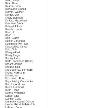
Kilian, Philipp
Kirst, Hans
Kirsten, Jean
Kleemann, Rudolf
Klemm, Walther
Klinger, Max
Klotz, Siegfried
Knäbig, Maximilian
Knechtel, Stefan
Knispel, Ulrich
Knoeller, Louis
Koch, T.
Koch, P.
Kohl, Gisela
Köhler, Johannes
Kohlmann, Hermann
Kokoschka, Oskar
Kolb, Alois
König, Alfred
König, Hugo
Körnig, Hans
Kotte, Johannes (Hans)
Kracht, Janina
Krause, Rolf
Kretzschmar, Bernhard
Krone, Hermann
Kröner, Karl
Krostewitz, Fritz
Kryschitskij, Constantin
Küchler, Andreas
Kuehl, Gotthardt
Kuhn, Hans
Kühne, Wolfgang
Lange, Otto
Lasinio, Carlo
Lasinsky, August Gustav
Laurin, Heinrich Friedrich
Lehnert, Egon