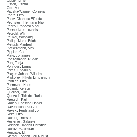
Oppler, Ernst
Osten, Osmar
Otto, Aud
Paczka-Wagner, Cornelia
Paetz, Otto
Pauly, Charlotte Elfriede
Pechstein, Hermann Max
Pedro, Francesco del
Permeniates, Ioannis
Petzold, Willi
Peuker, Wolfgang
Philipp, Martin Erich
Pietsch, Manfred
Pietschmann, Max
Pippich, Carl
Plato, Johannes
Poeschmann, Rudolf
Pohl, Tanja
Ponndorf, Egmar
Press, Friedrich
Preyer, Johann Wilhelm
Prokofiev, Nikolai Dmitrievich
Protzen, Otto
Purrmann, Hans
Quandt, Kerstin
Querner, Curt
Quevedo Teixidó, Nuria
Raetsch, Karl
Rauch, Christian Daniel
Ravenstein, Paul von
Rayski, Ferdinand von
Reim, Otto
Reimer, Thorsten
Reinemer, Gabriele
Reinhart, Johann Christian
Reinitz, Maximilian
Rengade, M.
Richter, Johann Carl August