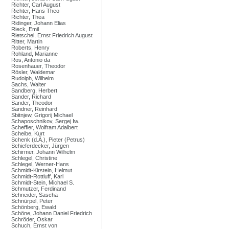
Richter, Carl August
Richter, Hans Theo
Richter, Thea
Ridinger, Johann Elias
Rieck, Emil
Rietschel, Ernst Friedrich August
Ritter, Martin
Roberts, Henry
Rohland, Marianne
Ros, Antonio da
Rosenhauer, Theodor
Rösler, Waldemar
Rudolph, Wilhelm
Sachs, Walter
Sandberg, Herbert
Sander, Richard
Sander, Theodor
Sandner, Reinhard
Sbitnjew, Grigorij Michael
Schaposchnikov, Sergej Iw.
Scheffler, Wolfram Adalbert
Scheibe, Kurt
Schenk (d.Ä.), Pieter (Petrus)
Schieferdecker, Jürgen
Schirmer, Johann Wilhelm
Schlegel, Christine
Schlegel, Werner-Hans
Schmidt-Kirstein, Helmut
Schmidt-Rottluff, Karl
Schmidt-Stein, Michael S.
Schmutzer, Ferdinand
Schneider, Sascha
Schnürpel, Peter
Schönberg, Ewald
Schöne, Johann Daniel Friedrich
Schröder, Oskar
Schuch, Ernst von