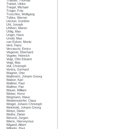
Traeder, Thomas
Triebel, Ulrike
Triegel, Michael
Tröger, Fritz
Troschke, Wolfgang
Tübke, Werner
Uecker, Günther
Uhl, Joseph
Uhlherr, Maren
Uhlig, Max
Unger, Hans
Unold, Max
van Eyken, Moritz
Vent, Hans
Verzaschi, Enrico
Viegener, Eberhard
Vogeler, Heinrich
Voigt, Otto Eduard
Voigt, Max
Voll, Christoph
Vontra, Gerhard
Wagner, Otto
Waldreich, Johann Georg
Walser, Karl
Walther, Paul
Walther, Pan
Wauer, William
Weber, Horst
Wegmann, Klaus
Weidensdorfer, Claus
Weigel, Johann Christoph
Weinhold, Johann Georg
Weise, Dieter
Weiße, Dieter
Wenzel, Jürgen
Wierix, Hieronymus
Wigand, Albert
Wilhelm, Paul