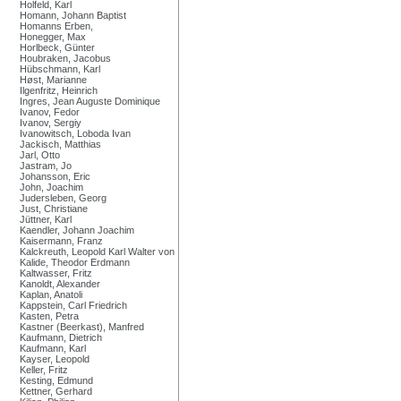
Holfeld, Karl
Homann, Johann Baptist
Homanns Erben,
Honegger, Max
Horlbeck, Günter
Houbraken, Jacobus
Hübschmann, Karl
Høst, Marianne
Ilgenfritz, Heinrich
Ingres, Jean Auguste Dominique
Ivanov, Fedor
Ivanov, Sergiy
Ivanowitsch, Loboda Ivan
Jackisch, Matthias
Jarl, Otto
Jastram, Jo
Johansson, Eric
John, Joachim
Judersleben, Georg
Just, Christiane
Jüttner, Karl
Kaendler, Johann Joachim
Kaisermann, Franz
Kalckreuth, Leopold Karl Walter von
Kalide, Theodor Erdmann
Kaltwasser, Fritz
Kanoldt, Alexander
Kaplan, Anatoli
Kappstein, Carl Friedrich
Kasten, Petra
Kastner (Beerkast), Manfred
Kaufmann, Dietrich
Kaufmann, Karl
Kayser, Leopold
Keller, Fritz
Kesting, Edmund
Kettner, Gerhard