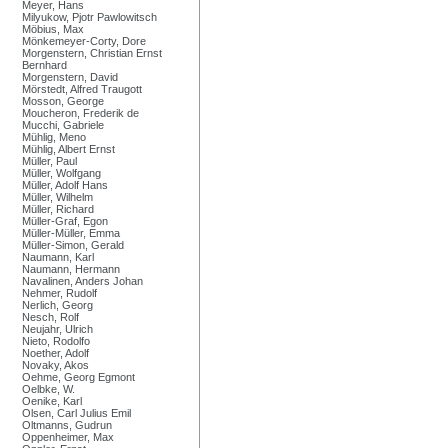
Meyer, Hans
Milyukow, Pjotr Pawlowitsch
Möbius, Max
Mönkemeyer-Corty, Dore
Morgenstern, Christian Ernst
Bernhard
Morgenstern, David
Mörstedt, Alfred Traugott
Mosson, George
Moucheron, Frederik de
Mucchi, Gabriele
Mühlig, Meno
Mühlig, Albert Ernst
Müller, Paul
Müller, Wolfgang
Müller, Adolf Hans
Müller, Wilhelm
Müller, Richard
Müller-Graf, Egon
Müller-Müller, Emma
Müller-Simon, Gerald
Naumann, Karl
Naumann, Hermann
Navalinen, Anders Johan
Nehmer, Rudolf
Nerlich, Georg
Nesch, Rolf
Neujahr, Ulrich
Nieto, Rodolfo
Noether, Adolf
Novaky, Akos
Oehme, Georg Egmont
Oelbke, W.
Oenike, Karl
Olsen, Carl Julius Emil
Oltmanns, Gudrun
Oppenheimer, Max