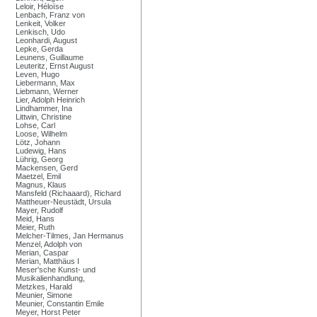
Leloir, Héloïse
Lenbach, Franz von
Lenkeit, Volker
Lenkisch, Udo
Leonhardi, August
Lepke, Gerda
Leunens, Guillaume
Leuteritz, Ernst August
Leven, Hugo
Liebermann, Max
Liebmann, Werner
Lier, Adolph Heinrich
Lindhammer, Ina
Littwin, Christine
Lohse, Carl
Loose, Wilhelm
Lötz, Johann
Ludewig, Hans
Lührig, Georg
Mackensen, Gerd
Maetzel, Emil
Magnus, Klaus
Mansfeld (Richaaard), Richard
Mattheuer-Neustädt, Ursula
Mayer, Rudolf
Meid, Hans
Meier, Ruth
Melcher-Tilmes, Jan Hermanus
Menzel, Adolph von
Merian, Caspar
Merian, Matthäus I
Meser'sche Kunst- und
Musikalienhandlung,
Metzkes, Harald
Meunier, Simone
Meunier, Constantin Emile
Meyer, Horst Peter