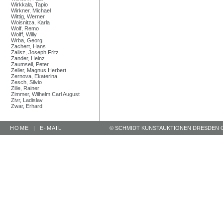
Wirkkala, Tapio
Wirkner, Michael
Wittig, Werner
Woisnitza, Karla
Wolf, Remo
Wolff, Willy
Wrba, Georg
Zachert, Hans
Zalisz, Joseph Fritz
Zander, Heinz
Zaumseil, Peter
Zeller, Magnus Herbert
Zernova, Ekaterina
Zesch, Silvio
Zille, Rainer
Zimmer, Wilhelm Carl August
Zivr, Ladislav
Zwar, Erhard
HOME
|
E-MAIL
© SCHMIDT KUNSTAUKTIONEN DRESDEN