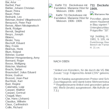
Bär, Artur
Barthel, Paul
711 Deckelva
Bäßler, Johann Christian
1909.
Bauer, Petra
Bauer, Peter
Marianne Hø
Bednarik, Leo
Porzellan, glasi
Bekman, Andreì Vilbgelmovich
einem Haubendec
Benazech, Peter Paul
in Blau signiert
Benois, Albert Nikolajewitsch
Unterglasurblau
Berlit, Rüdiger
Prägeziffer "30"
Berndt, Siegfried
Beuys, Joseph
Vgl. Jedding, H
Bibienz,
1981, S. 105, mi
Binder, Tony
Punktförmige Glas
Bischoff, Eduard
Bereich der Farnw
Bley, Fredo
H. 21 cm.
Blokhuis, Henk
Blum, Roland
Böhmer, Gunter
Böhmer-Hengstenberg, Anny
Bonnard, Roger
NACH OBEN
Bosse, Wolfgang
Böttcher, Manfred
Bracht, Stefan
* Artikel von Künstlern, für die durch die VG 
Braunsdorf, Julius Eduard
Zusatz "zzgl. Folgerechts-Anteil 2,5%" gekenn
Brüne, Gudrun
Brusset, Jean-Paul
Die im Katalog ausgewiesenen Preise sind Schätz
Buchholz, Karl
Zuschlagspreis wird damit keine Mehrwertsteu
Buer, Regine
** Regelbesteuerte Artikel sind gesondert geken
Calamatta, Luigi
inkl. MwSt (brutto) ausgewiesen. Alle Aufrufe 
Caspari, Walther
7.3.)
Caspari, Gertrud
Chagall, Marc
Clar, Hans (Johann)
Claudius, Wilhelm
Claus, Carlfriedrich
Collin, Richard