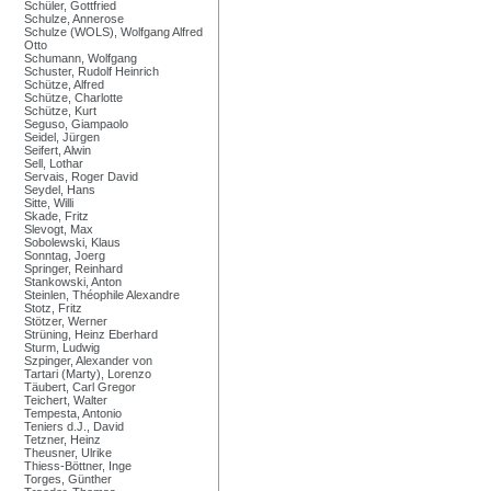
Schüler, Gottfried
Schulze, Annerose
Schulze (WOLS), Wolfgang Alfred
Otto
Schumann, Wolfgang
Schuster, Rudolf Heinrich
Schütze, Alfred
Schütze, Charlotte
Schütze, Kurt
Seguso, Giampaolo
Seidel, Jürgen
Seifert, Alwin
Sell, Lothar
Servais, Roger David
Seydel, Hans
Sitte, Willi
Skade, Fritz
Slevogt, Max
Sobolewski, Klaus
Sonntag, Joerg
Springer, Reinhard
Stankowski, Anton
Steinlen, Théophile Alexandre
Stotz, Fritz
Stötzer, Werner
Strüning, Heinz Eberhard
Sturm, Ludwig
Szpinger, Alexander von
Tartari (Marty), Lorenzo
Täubert, Carl Gregor
Teichert, Walter
Tempesta, Antonio
Teniers d.J., David
Tetzner, Heinz
Theusner, Ulrike
Thiess-Böttner, Inge
Torges, Günther