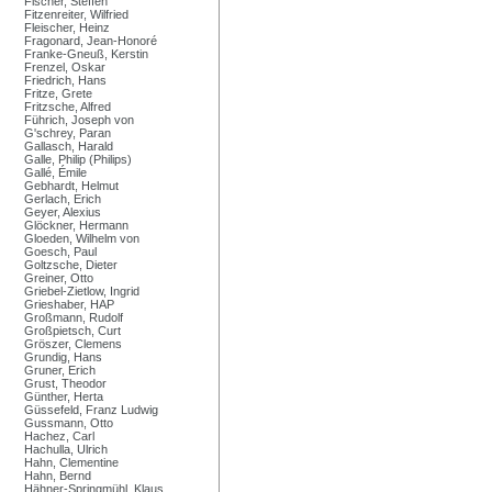
Fischer, Steffen
Fitzenreiter, Wilfried
Fleischer, Heinz
Fragonard, Jean-Honoré
Franke-Gneuß, Kerstin
Frenzel, Oskar
Friedrich, Hans
Fritze, Grete
Fritzsche, Alfred
Führich, Joseph von
G'schrey, Paran
Gallasch, Harald
Galle, Philip (Philips)
Gallé, Émile
Gebhardt, Helmut
Gerlach, Erich
Geyer, Alexius
Glöckner, Hermann
Gloeden, Wilhelm von
Goesch, Paul
Goltzsche, Dieter
Greiner, Otto
Griebel-Zietlow, Ingrid
Grieshaber, HAP
Großmann, Rudolf
Großpietsch, Curt
Gröszer, Clemens
Grundig, Hans
Gruner, Erich
Grust, Theodor
Günther, Herta
Güssefeld, Franz Ludwig
Gussmann, Otto
Hachez, Carl
Hachulla, Ulrich
Hahn, Clementine
Hahn, Bernd
Hähner-Springmühl, Klaus