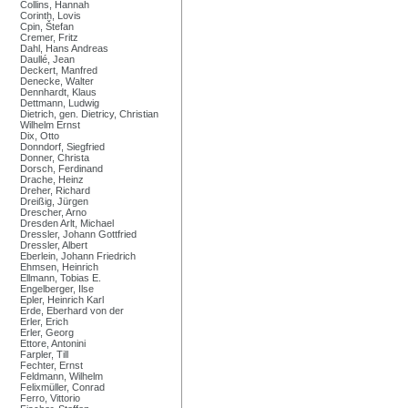
Collins, Hannah
Corinth, Lovis
Cpin, Štefan
Cremer, Fritz
Dahl, Hans Andreas
Daullé, Jean
Deckert, Manfred
Denecke, Walter
Dennhardt, Klaus
Dettmann, Ludwig
Dietrich, gen. Dietricy, Christian
Wilhelm Ernst
Dix, Otto
Donndorf, Siegfried
Donner, Christa
Dorsch, Ferdinand
Drache, Heinz
Dreher, Richard
Dreißig, Jürgen
Drescher, Arno
Dresden Arlt, Michael
Dressler, Johann Gottfried
Dressler, Albert
Eberlein, Johann Friedrich
Ehmsen, Heinrich
Ellmann, Tobias E.
Engelberger, Ilse
Epler, Heinrich Karl
Erde, Eberhard von der
Erler, Erich
Erler, Georg
Ettore, Antonini
Farpler, Till
Fechter, Ernst
Feldmann, Wilhelm
Felixmüller, Conrad
Ferro, Vittorio