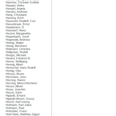
Hammer, Christian Gottlob
Hampel, Heike
Hampel, Angela
Hanske, Andreas
Harig, Christiane
Hartung, Erich
Hasenohr-Hoelloff, Curt
Hassebrauk, Ernst
Hauptmann, H.
Hausdorf, Heinz
Heckel, Margarethe
Hegenbarth, Josef
Hegewald, Andreas
Heimig, Walter
Heisig, Bernhard
Heitmann, Christine
Hellgrewe, Rudolf
Hengst, Michael
Henkel, Friedrich B.
Henne, Wolfgang
Hennig, Albert
Hentschel, Hans Rudolf
Herbig, Otto
Héroux, Bruno
Herrmann, Jens
Herzing, Hanns
Herzing, Minni (Hermine)
Hesse, Alfred
Heuer, Joachim
Heyne, Karin
Hippold, Erhard
Hippold-Ahnert, Gussy
Hirsch, Karl-Georg
Hofmann, Karl Julius
Hofmann, Paul
Hofstötter, Franz
Hohl-Stein, Matthias Zágon