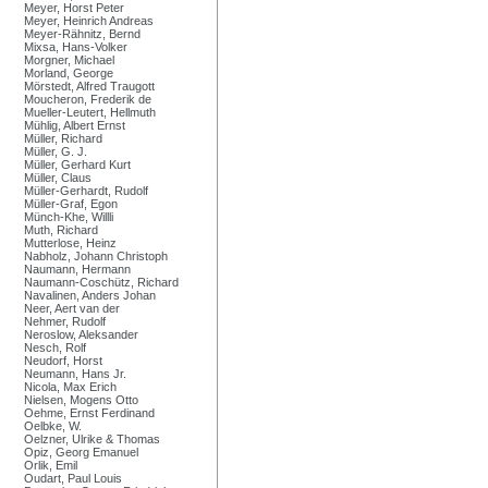
Meyer, Horst Peter
Meyer, Heinrich Andreas
Meyer-Rähnitz, Bernd
Mixsa, Hans-Volker
Morgner, Michael
Morland, George
Mörstedt, Alfred Traugott
Moucheron, Frederik de
Mueller-Leutert, Hellmuth
Mühlig, Albert Ernst
Müller, Richard
Müller, G. J.
Müller, Gerhard Kurt
Müller, Claus
Müller-Gerhardt, Rudolf
Müller-Graf, Egon
Münch-Khe, Willli
Muth, Richard
Mutterlose, Heinz
Nabholz, Johann Christoph
Naumann, Hermann
Naumann-Coschütz, Richard
Navalinen, Anders Johan
Neer, Aert van der
Nehmer, Rudolf
Neroslow, Aleksander
Nesch, Rolf
Neudorf, Horst
Neumann, Hans Jr.
Nicola, Max Erich
Nielsen, Mogens Otto
Oehme, Ernst Ferdinand
Oelbke, W.
Oelzner, Ulrike & Thomas
Opiz, Georg Emanuel
Orlik, Emil
Oudart, Paul Louis