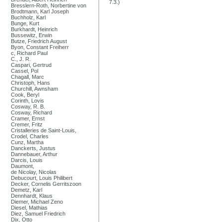
7.3.)
Bresslern-Roth, Norbertine von
Brodtmann, Karl Joseph
Buchholz, Karl
Bunge, Kurt
Burkhardt, Heinrich
Bussewitz, Erwin
Butze, Friedrich August
Byon, Constant Freiherr
c, Richard Paul
C., J. R.
Caspari, Gertrud
Cassel, Pol
Chagall, Marc
Christoph, Hans
Churchill, Awnsham
Cook, Beryl
Corinth, Lovis
Cosway, R. B.
Cosway, Richard
Cramer, Ernst
Cremer, Fritz
Cristalleries de Saint-Louis,
Crodel, Charles
Cunz, Martha
Danckerts, Justus
Dannebauer, Arthur
Darcis, Louis
Daumont,
de Nicolay, Nicolas
Debucourt, Louis Philibert
Decker, Cornelis Gerritszoon
Demetz, Karl
Dennhardt, Klaus
Diemer, Michael Zeno
Diesel, Mathias
Diez, Samuel Friedrich
Dix, Otto