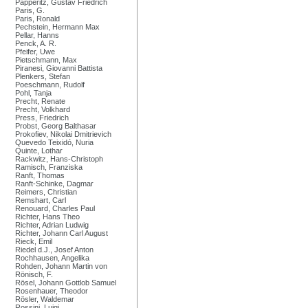
Papperitz, Gustav Friedrich
Paris, G.
Paris, Ronald
Pechstein, Hermann Max
Pellar, Hanns
Penck, A. R.
Pfeifer, Uwe
Pietschmann, Max
Piranesi, Giovanni Battista
Plenkers, Stefan
Poeschmann, Rudolf
Pohl, Tanja
Precht, Renate
Precht, Volkhard
Press, Friedrich
Probst, Georg Balthasar
Prokofiev, Nikolai Dmitrievich
Quevedo Teixidó, Nuria
Quinte, Lothar
Rackwitz, Hans-Christoph
Ramisch, Franziska
Ranft, Thomas
Ranft-Schinke, Dagmar
Reimers, Christian
Remshart, Carl
Renouard, Charles Paul
Richter, Hans Theo
Richter, Adrian Ludwig
Richter, Johann Carl August
Rieck, Emil
Riedel d.J., Josef Anton
Rochhausen, Angelika
Rohden, Johann Martin von
Rönisch, F.
Rösel, Johann Gottlob Samuel
Rosenhauer, Theodor
Rösler, Waldemar
Rossini, Luigi