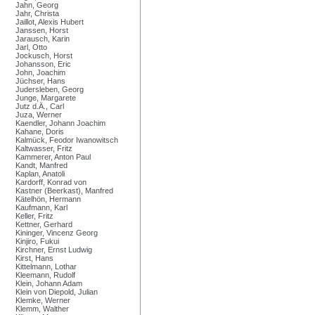
Jahn, Georg
Jahr, Christa
Jaillot, Alexis Hubert
Janssen, Horst
Jarausch, Karin
Jarl, Otto
Jockusch, Horst
Johansson, Eric
John, Joachim
Jüchser, Hans
Judersleben, Georg
Junge, Margarete
Jutz d.Ä., Carl
Juza, Werner
Kaendler, Johann Joachim
Kahane, Doris
Kalmück, Feodor Iwanowitsch
Kaltwasser, Fritz
Kammerer, Anton Paul
Kandt, Manfred
Kaplan, Anatoli
Kardorff, Konrad von
Kastner (Beerkast), Manfred
Kätelhön, Hermann
Kaufmann, Karl
Keller, Fritz
Kettner, Gerhard
Kininger, Vincenz Georg
Kinjiro, Fukui
Kirchner, Ernst Ludwig
Kirst, Hans
Kittelmann, Lothar
Kleemann, Rudolf
Klein, Johann Adam
Klein von Diepold, Julian
Klemke, Werner
Klemm, Walther