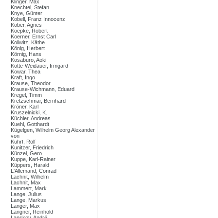
Klinger, Max
Knechtel, Stefan
Knye, Günter
Kobell, Franz Innocenz
Kober, Agnes
Koepke, Robert
Koerner, Ernst Carl
Kollwitz, Käthe
König, Herbert
Körnig, Hans
Kosaburo, Aoki
Kotte-Weidauer, Irmgard
Kowar, Thea
Kraft, Ingo
Krause, Theodor
Krause-Wichmann, Eduard
Kregel, Timm
Kretzschmar, Bernhard
Kröner, Karl
Kruszelnicki, K.
Küchler, Andreas
Kuehl, Gotthardt
Kügelgen, Wilhelm Georg Alexander
von
Kuhrt, Rolf
Kunitzer, Friedrich
Künzel, Gero
Kuppe, Karl-Rainer
Küppers, Harald
L'Allemand, Conrad
Lachnit, Wilhelm
Lachnit, Max
Lammert, Mark
Lange, Julius
Lange, Markus
Langer, Max
Langner, Reinhold
Lanskoy, André