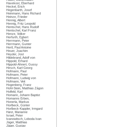
Havekost, Eberhard
Heckel, Erich
Hegenbarth, Josef
Heinmann, Hans Richard
Heinze, Frieder
Hennig, Albert
Hennig, Fritz Leopold
Hentschel, Hans Rudolf
Hentschel, Karl Franz
Henze, Volker
Herfurth, Egbert
Herrmann, Peter
Herrmann, Gunter
Hertl, Paul Antoine
Heuer, Joachim
Heyder, Jost
Hildebrand, Adolf von
Hippold, Erhard
Hippold-Ahnert, Gussy
Hirsch, Karl-Georg
Hofmann, Paul
Hofmann, Peter
Hofmann, Ludwig von
Hofmann, Veit
Hogenberg, Franz
Hohl-Stein, Matthias Zágon
Holfeld, Karl
Homann, Johann Baptist
Homanns Erben,
Honerla, Markus
Horlbeck, Günter
Horlbeck-Kappler, Irmgard
Høst, Marianne
Israel, Peter
Ivanowitsch, Loboda Ivan
Jäger, Matthias
Jäger, Gustav