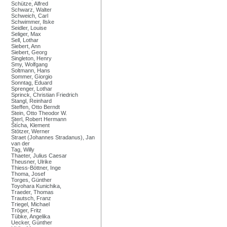
Schütze, Alfred
Schwarz, Walter
Schweich, Carl
Schwimmer, Ilske
Seidler, Louise
Seliger, Max
Sell, Lothar
Siebert, Ann
Siebert, Georg
Singleton, Henry
Smy, Wolfgang
Soltmann, Hans
Sommer, Giorgio
Sonntag, Eduard
Sprenger, Lothar
Sprinck, Christian Friedrich
Stangl, Reinhard
Steffen, Otto Berndt
Stein, Otto Theodor W.
Sterl, Robert Hermann
Štícha, Klement
Stötzer, Werner
Straet (Johannes Stradanus), Jan
van der
Tag, Willy
Thaeter, Julius Caesar
Theusner, Ulrike
Thiess-Böttner, Inge
Thoma, Josef
Torges, Günther
Toyohara Kunichika,
Traeder, Thomas
Trautsch, Franz
Triegel, Michael
Tröger, Fritz
Tübke, Angelika
Uecker, Günther