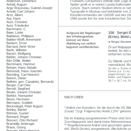
Anderson, Domenico
Frühwerk Gerasimovs enthält viele Züge 
Anhalt, August
Später greift er in seinen Landschaftsmaler
Argy-Rousseau, Gabriel Joseph
zurück. Nach seinem Studium lehrte er ne
Arnold, Carl Johann
Typografie in Moskau und bekleidete von 
Arnz, Albert
Künstlerverbandes der UdSSR und des Dire
Arp, Hans
1966 wurde ihm für sein künstlerisches Sch
Aust, Christine
Aust, Friederike
Bachmann, C.
Baier, Lüder
106 Sergei G
Baldaeus, Philippus
(Krim). Wohl 
Balden-Wolff, Annemarie
Sergei Gerasi
Barlach, Ernst
Barraud, Aimé Victor
Öl auf Malpappe.
Barth, Wilhelm
betitelt. An den
Barton, Wolfgang
einfachen schw
Bäßler, Johann Christian
Bäz-Dölle, Walter
Zu Stilistik un
Bechmann, Hartmut
reproduktsii, M
Beham, Hans Sebald
An den u. Ecken i
Behrendt, Hans-Joachim
Einriss (ca. 3 cm)
Beichling, Carl Heinrich
angeschmutzt, an d
Klebe- und Papierre
Beirich, Dieter
39,7 x 34,7 cm, R
Bellotto, gen. Canaletto, Bernardo
Berger, Carl Otto
Berndt, Siegfried
Besler, Johann Christian
Bethke, Hanspeter
NACH OBEN
Beyer, Hermann
Biermann, Gottlieb
Böckstiegel, Peter August
* Artikel von Künstlern, für die durch die VG 
Bohley, Bärbel
Zusatz "zzgl. Folgerechts-Anteil 2,5%" gekenn
Böhmer, Gunter
Bonnard, Roger
Die im Katalog ausgewiesenen Preise sind Schätz
Bossert, Otto Richard
Zuschlagspreis wird damit keine Mehrwertsteu
Brambilla, Ambrogio
** Regelbesteuerte Artikel sind gesondert geken
Braun, Georg
inkl. MwSt (brutto) ausgewiesen. Alle Aufrufe 
Brendel, Albert Heinrich