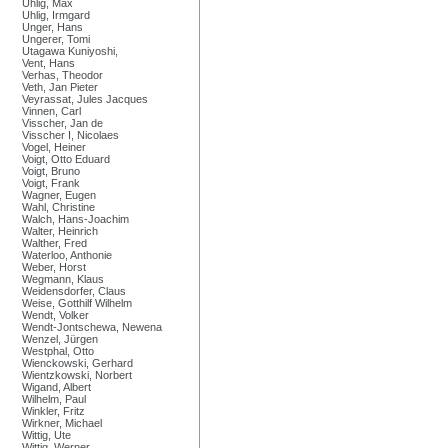
Uhlig, Max
Uhlig, Irmgard
Unger, Hans
Ungerer, Tomi
Utagawa Kuniyoshi,
Vent, Hans
Verhas, Theodor
Veth, Jan Pieter
Veyrassat, Jules Jacques
Vinnen, Carl
Visscher, Jan de
Visscher I, Nicolaes
Vogel, Heiner
Voigt, Otto Eduard
Voigt, Bruno
Voigt, Frank
Wagner, Eugen
Wahl, Christine
Walch, Hans-Joachim
Walter, Heinrich
Walther, Fred
Waterloo, Anthonie
Weber, Horst
Wegmann, Klaus
Weidensdorfer, Claus
Weise, Gotthilf Wilhelm
Wendt, Volker
Wendt-Jontschewa, Newena
Wenzel, Jürgen
Westphal, Otto
Wienckowski, Gerhard
Wientzkowski, Norbert
Wigand, Albert
Wilhelm, Paul
Winkler, Fritz
Wirkner, Michael
Wittig, Ute
Wittig, Werner