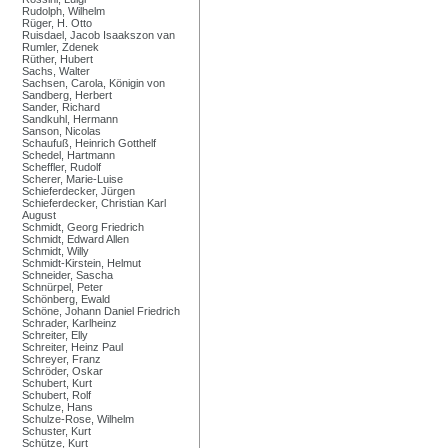
Rudolph, Wilhelm
Rüger, H. Otto
Ruisdael, Jacob Isaakszon van
Rumler, Zdenek
Rüther, Hubert
Sachs, Walter
Sachsen, Carola, Königin von
Sandberg, Herbert
Sander, Richard
Sandkuhl, Hermann
Sanson, Nicolas
Schaufuß, Heinrich Gotthelf
Schedel, Hartmann
Scheffler, Rudolf
Scherer, Marie-Luise
Schieferdecker, Jürgen
Schieferdecker, Christian Karl
August
Schmidt, Georg Friedrich
Schmidt, Edward Allen
Schmidt, Willy
Schmidt-Kirstein, Helmut
Schneider, Sascha
Schnürpel, Peter
Schönberg, Ewald
Schöne, Johann Daniel Friedrich
Schrader, Karlheinz
Schreiter, Elly
Schreiter, Heinz Paul
Schreyer, Franz
Schröder, Oskar
Schubert, Kurt
Schubert, Rolf
Schulze, Hans
Schulze-Rose, Wilhelm
Schuster, Kurt
Schütze, Kurt