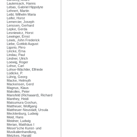
Lautensack, Hanns
Lebas, Gabriel Hippolyte
Lehnert, Martin
Leibl, Wilhelm Maria
Leifer, Horst
Lemercier, Joseph
Lenssen, Gerhard
Lepke, Gerda
Lesniewicz, Horst
Lewinger, Ernst
Lewis, John Frederick
Liebe, Gottlob August
Ligorio, Pirro
Lincke, Erna
Lindau, Paul
Lindner, Ulrich
Loewig, Roger
Lohse, Carl
Lohse-Wächtler, Elfriede
Lüdicke, P.
Lührig, Georg
Macke, Helmuth
Mackensen, Gerd
Magnus, Klaus
Makolies, Peter
Mansfeld (Richaaard), Richard
Manthey, Heidi
Matsumura Goshun,
Mattheuer, Wolfgang
Mattheuer-Neustädt, Ursula
Mecklenburg, Ludwig
Meid, Hans
Meidner, Ludwig
Merian, Matthäus I
Meser'sche Kunst- und
Musikalienhandlung,
Metzkes, Harald