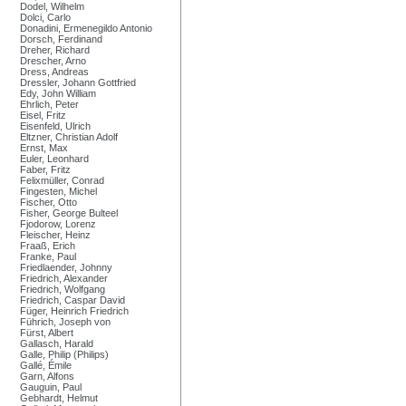
Dodel, Wilhelm
Dolci, Carlo
Donadini, Ermenegildo Antonio
Dorsch, Ferdinand
Dreher, Richard
Drescher, Arno
Dress, Andreas
Dressler, Johann Gottfried
Edy, John William
Ehrlich, Peter
Eisel, Fritz
Eisenfeld, Ulrich
Eltzner, Christian Adolf
Ernst, Max
Euler, Leonhard
Faber, Fritz
Felixmüller, Conrad
Fingesten, Michel
Fischer, Otto
Fisher, George Bulteel
Fjodorow, Lorenz
Fleischer, Heinz
Fraaß, Erich
Franke, Paul
Friedlaender, Johnny
Friedrich, Alexander
Friedrich, Wolfgang
Friedrich, Caspar David
Füger, Heinrich Friedrich
Führich, Joseph von
Fürst, Albert
Gallasch, Harald
Galle, Philip (Philips)
Gallé, Émile
Garn, Alfons
Gauguin, Paul
Gebhardt, Helmut