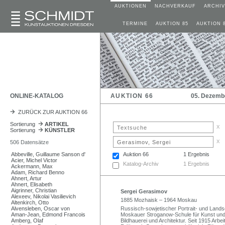
AUKTIONEN
NACHVERKAUF
ARCHIV
TERMINE
AUKTION 85
AUKTION 
ONLINE-KATALOG
AUKTION 66
05. Dezemb
ZURÜCK ZUR AUKTION 66
Sortierung
ARTIKEL
x
Sortierung
KÜNSTLER
x
506 Datensätze
Abbeville, Guillaume Sanson d'
Auktion 66
1 Ergebnis
Acier, Michel Victor
Katalog-Archiv
1 Ergebnis
Ackermann, Max
Adam, Richard Benno
Ahnert, Artur
Ahnert, Elisabeth
Aigrinner, Christian
Sergei Gerasimov
Alexeev, Nikolai Vasilievich
1885 Mozhaisk – 1964 Moskau
Altenkirch, Otto
Alvensleben, Oscar von
Russisch-sowjetischer Portrait- und Lands
Aman-Jean, Edmond Francois
Moskauer Stroganow-Schule für Kunst und 
Amberg, Olaf
Bildhauerei und Architektur. Seit 1915 Arb