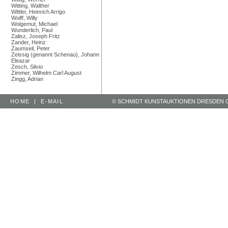
Witting, Walther
Wittler, Heinrich Arrigo
Wolff, Willy
Wolgemut, Michael
Wunderlich, Paul
Zalisz, Joseph Fritz
Zander, Heinz
Zaumseil, Peter
Zeissig (genannt Schenau), Johann
Eleazar
Zesch, Silvio
Zimmer, Wilhelm Carl August
Zingg, Adrian
HOME
|
E-MAIL
© SCHMIDT KUNSTAUKTIONEN DRESDEN