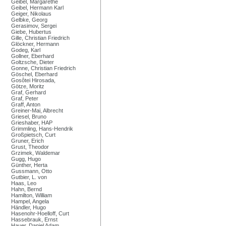
Geibel, Margarethe
Geibel, Hermann Karl
Geiger, Nikolaus
Gelbke, Georg
Gerasimov, Sergei
Giebe, Hubertus
Gille, Christian Friedrich
Glöckner, Hermann
Godeg, Karl
Gollner, Eberhard
Goltzsche, Dieter
Gonne, Christian Friedrich
Göschel, Eberhard
Gosôtei Hirosada,
Götze, Moritz
Graf, Gerhard
Graf, Peter
Graff, Anton
Greiner-Mai, Albrecht
Griesel, Bruno
Grieshaber, HAP
Grimmling, Hans-Hendrik
Großpietsch, Curt
Gruner, Erich
Grust, Theodor
Grzimek, Waldemar
Gugg, Hugo
Günther, Herta
Gussmann, Otto
Gutbier, L. von
Haas, Leo
Hahn, Bernd
Hamilton, William
Hampel, Angela
Händler, Hugo
Hasenohr-Hoelloff, Curt
Hassebrauk, Ernst
Hauer, Daniel Adam