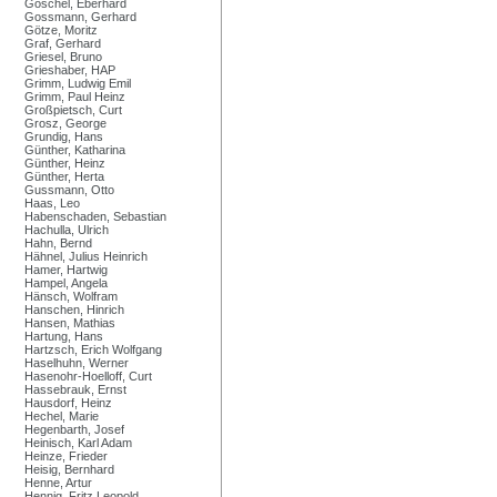
Göschel, Eberhard
Gossmann, Gerhard
Götze, Moritz
Graf, Gerhard
Griesel, Bruno
Grieshaber, HAP
Grimm, Ludwig Emil
Grimm, Paul Heinz
Großpietsch, Curt
Grosz, George
Grundig, Hans
Günther, Katharina
Günther, Heinz
Günther, Herta
Gussmann, Otto
Haas, Leo
Habenschaden, Sebastian
Hachulla, Ulrich
Hahn, Bernd
Hähnel, Julius Heinrich
Hamer, Hartwig
Hampel, Angela
Hänsch, Wolfram
Hanschen, Hinrich
Hansen, Mathias
Hartung, Hans
Hartzsch, Erich Wolfgang
Haselhuhn, Werner
Hasenohr-Hoelloff, Curt
Hassebrauk, Ernst
Hausdorf, Heinz
Hechel, Marie
Hegenbarth, Josef
Heinisch, Karl Adam
Heinze, Frieder
Heisig, Bernhard
Henne, Artur
Hennig, Fritz Leopold