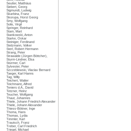
Seutter, Matthäus
Siebert, Georg
Sigmundt, Ludwig
Skarbina, Franz
Skorupa, Horst Georg
Smy, Wolfgang
Solis, Virgil
Springer, Reinhard
Stam, Mart
Stankowski, Anton
Starke, Oskar
Steiniger, Ferdinand
Stelzmann, Volker
Sterl, Robert Hermann
Strang, Peter
Strawalde (Jürgen Böttcher),
Sturm-Lindner, Elsa
Stürmer, Carl
Sylvester, Peter
Szczeblewski, Vlaclav Bernard
Taeger, Karl Hanns
Tag, Willy
Teichert, Walter
Teichmann, Alfred
Teniers d.Ä., David
Tetzner, Heinz
Teucher, Wolfgang
Thaut, Johannes
Thiele, Johann Friedrich Alexander
Thiele, Johann Alexander
Thiess-Böttner, Inge
Thoma, Hans
Thomas, Lydia
Timmler, Karl
Trautsch, Franz
Treber, Carl Friedrich
Triegel, Michael