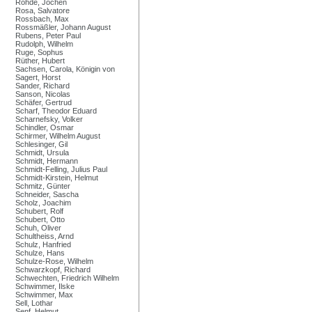
Rohde, Jochen
Rosa, Salvatore
Rossbach, Max
Rossmäßler, Johann August
Rubens, Peter Paul
Rudolph, Wilhelm
Ruge, Sophus
Rüther, Hubert
Sachsen, Carola, Königin von
Sagert, Horst
Sander, Richard
Sanson, Nicolas
Schäfer, Gertrud
Scharf, Theodor Eduard
Scharnefsky, Volker
Schindler, Osmar
Schirmer, Wilhelm August
Schlesinger, Gil
Schmidt, Ursula
Schmidt, Hermann
Schmidt-Felling, Julius Paul
Schmidt-Kirstein, Helmut
Schmitz, Günter
Schneider, Sascha
Scholz, Joachim
Schubert, Rolf
Schubert, Otto
Schuh, Oliver
Schultheiss, Arnd
Schulz, Hanfried
Schulze, Hans
Schulze-Rose, Wilhelm
Schwarzkopf, Richard
Schwechten, Friedrich Wilhelm
Schwimmer, Ilske
Schwimmer, Max
Sell, Lothar
Senf, Helmut