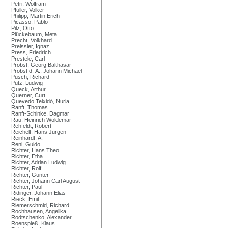
Petri, Wolfram
Pfüller, Volker
Philipp, Martin Erich
Picasso, Pablo
Pilz, Otto
Plückebaum, Meta
Precht, Volkhard
Preissler, Ignaz
Press, Friedrich
Prestele, Carl
Probst, Georg Balthasar
Probst d. Ä., Johann Michael
Pusch, Richard
Putz, Ludwig
Queck, Arthur
Querner, Curt
Quevedo Teixidó, Nuria
Ranft, Thomas
Ranft-Schinke, Dagmar
Rau, Heinrich Woldemar
Rehfeldt, Robert
Reichelt, Hans Jürgen
Reinhardt, A.
Reni, Guido
Richter, Hans Theo
Richter, Etha
Richter, Adrian Ludwig
Richter, Rolf
Richter, Günter
Richter, Johann Carl August
Richter, Paul
Ridinger, Johann Elias
Rieck, Emil
Riemerschmid, Richard
Rochhausen, Angelika
Rodtschenko, Alexander
Roenspieß, Klaus