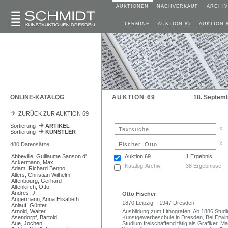
AUKTIONEN
NACHVERKAUF
ARCHIV
TERMINE
AUKTION 85
AUKTION 
ONLINE-KATALOG
AUKTION 69
18. Septem
ZURÜCK ZUR AUKTION 69
Sortierung
ARTIKEL
x
Sortierung
KÜNSTLER
x
480 Datensätze
Abbeville, Guillaume Sanson d'
Auktion 69
1 Ergebnis
Ackermann, Max
Katalog-Archiv
38 Ergebnisse
Adam, Richard Benno
Allers, Christian Wilhelm
Altenbourg, Gerhard
Altenkirch, Otto
Andres, J.
Otto Fischer
Angermann, Anna Elisabeth
1870 Leipzig – 1947 Dresden
Anlauf, Günter
Arnold, Walter
Ausbildung zum Lithografen. Ab 1886 Stud
Asendorpf, Bartold
Kunstgewerbeschule in Dresden, Bei Erwin
Aue, Jochen
Studium freischaffend tätig als Grafiker, Ma