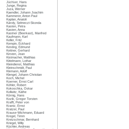
Jüchser, Hans
Junge, Regina
Juza, Werner
Kaendler, Johann Joachim
Kammerer, Anton Paul
Kaplan, Anatoli
Károly, Selmeczi-Skonda
Kasten, Petra
Kasten, Anna
Kastner (Beerkast), Manfred
Kaufmann, Karl
Keller, Fritz
Kempin, Eckhard
Kesting, Edmund
Kettner, Gerhard
Kirsten, Jean
Kistmacher, Matthias
Kittelmann, Lothar
Kleindienst, Matthias
Kleinschmidt, Paul
Klemann, Adolf
Klengel, Johann Christian
Koch, Michel
Koerner, Ernst Carl
Köhler, Robert
Kokoschka, Oskar
Kollwitz, Käthe
Körnig, Hans
Kozik, Gregor Torsten
Krafft, Peter von
Krantz, Ernst
Kratzer, Paul
Krause-Wichmann, Eduard
Kregel, Timm
Kretzschmar, Bernhard
Kriegel, Willy
Küchler, Andreas