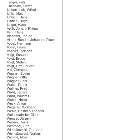
Tröger, Fritz
Tucholke, Dieter
Ueberrueck, Wilhelm
Uhlig, Max
Uhlrich, Hans
Ulbrich, Hugo
Unger, Hans
Veith, Johann Philipp
Vent, Hans
Visscher, Jan de
Visser-Bender, Johannes Pieter
Vogel, Hermann
Vogel, Heiner
Vogeler, Heinrich
Voigt, Susanne
Voigt, Bruno
Voigt, Stefan
Voigt, Otto Eduard
Voll, Christoph
Wagner, Eugen
Wagner, Otto
Wagner, Carl
Wahle, Frank
Walther, Fred
Ward, James
Ward, William I
Weber, Horst
Weck, Anton
Wegener, Wolfgang
Wehle, Heinrich Theodor
Weidensdorfer, Claus
Wenzel, Jürgen
Werner, Heinz
Westphal, Otto
Wienckowski, Gerhard
Wientzkowski, Norbert
Wigand, Albert