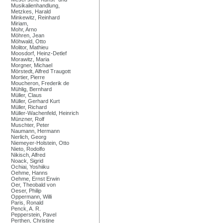
Musikalienhandlung,
Metzkes, Harald
Minkewitz, Reinhard
Miriam,
Mohr, Arno
Möhren, Jean
Möhwald, Otto
Molitor, Mathieu
Moosdorf, Heinz-Detlef
Morawitz, Maria
Morgner, Michael
Mörstedt, Alfred Traugott
Mortier, Pierre
Moucheron, Frederik de
Mühlig, Bernhard
Müller, Claus
Müller, Gerhard Kurt
Müller, Richard
Müller-Wachenfeld, Heinrich
Münzner, Rolf
Muschter, Peter
Naumann, Hermann
Nerlich, Georg
Niemeyer-Holstein, Otto
Nieto, Rodolfo
Nikisch, Alfred
Noack, Sigrid
Ochiai, Yoshiiku
Oehme, Hanns
Oehme, Ernst Erwin
Oer, Theobald von
Oeser, Philip
Oppermann, Willi
Paris, Ronald
Penck, A. R.
Pepperstein, Pavel
Perthen, Christine