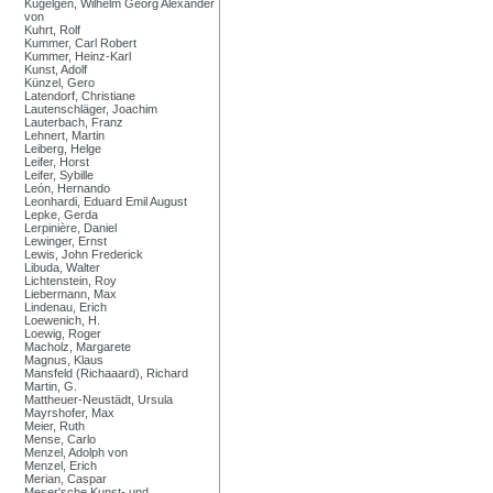
Kügelgen, Wilhelm Georg Alexander
von
Kuhrt, Rolf
Kummer, Carl Robert
Kummer, Heinz-Karl
Kunst, Adolf
Künzel, Gero
Latendorf, Christiane
Lautenschläger, Joachim
Lauterbach, Franz
Lehnert, Martin
Leiberg, Helge
Leifer, Horst
Leifer, Sybille
León, Hernando
Leonhardi, Eduard Emil August
Lepke, Gerda
Lerpinière, Daniel
Lewinger, Ernst
Lewis, John Frederick
Libuda, Walter
Lichtenstein, Roy
Liebermann, Max
Lindenau, Erich
Loewenich, H.
Loewig, Roger
Macholz, Margarete
Magnus, Klaus
Mansfeld (Richaaard), Richard
Martin, G.
Mattheuer-Neustädt, Ursula
Mayrshofer, Max
Meier, Ruth
Mense, Carlo
Menzel, Adolph von
Menzel, Erich
Merian, Caspar
Meser'sche Kunst- und