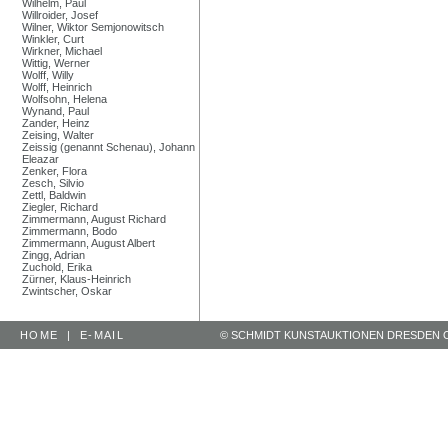
Wilhelm, Paul
Willroider, Josef
Wilner, Wiktor Semjonowitsch
Winkler, Curt
Wirkner, Michael
Wittig, Werner
Wolff, Willy
Wolff, Heinrich
Wolfsohn, Helena
Wynand, Paul
Zander, Heinz
Zeising, Walter
Zeissig (genannt Schenau), Johann
Eleazar
Zenker, Flora
Zesch, Silvio
Zettl, Baldwin
Ziegler, Richard
Zimmermann, August Richard
Zimmermann, Bodo
Zimmermann, August Albert
Zingg, Adrian
Zuchold, Erika
Zürner, Klaus-Heinrich
Zwintscher, Oskar
HOME
|
E-MAIL
© SCHMIDT KUNSTAUKTIONEN DRESDEN