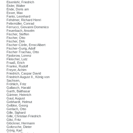
Eisenlohr, Friedrich
Eisler, Walter
Ende, Doris am
Esser, Max
Fanto, Leonhard
Fehdmer, Richard Henri
Felixmüller, Conrad
Ferrucci, Giovanni Domenico
Feuerbach, Anselm
Fischer, Steffen
Fischer, Otto
Fischer, Dirk
Fischer-Cörlin, Ernst Albert
Fischer-Gurig, Adolf
Fischer-Trachau, Otto
Fjodorow, Lorenz
Fleischer, Lutz
Fraaß, Erich
Franke, Rudolf
Freyer, Achim
Friedrich, Caspar David
Friedrich August II., König von
Sachsen,
Fröhlich, Fritz
Gallasch, Harald
Garth, Balthasar
Gärtner, Heinrich
Gaul, August
Gebhardt, Helmut
Gelbke, Georg
Gerlach, Otto
Gille, Sighard
Gille, Christian Friedrich
Gilsi, Fritz
Glöckner, Hermann
Goltzsche, Dieter
Görig, Karl