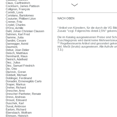
Claus, Carlfriedrich
Cockburn, James Pattison
Collignon, François
Corinth, Lovis
Coriolano, Bartolomeo
NACH OBEN
Couturier, Philibert Léon
Cremer, Fritz
Crodel, Charles
* Artikel von Künstlern, für die durch die VG 
D'Orsi, Achille
Zusatz "zzgl. Folgerechts-Anteil 2,5%" gekenn
Dahl, Johan Christian Clausen
Dahmen, Karl Fred
Die im Katalog ausgewiesenen Preise sind Schätz
Damme, Jutta
Zuschlagspreis wird damit keine Mehrwertsteu
Dandini, Cesare
** Regelbesteuerte Artikel sind gesondert geken
Dannegger, Astrid
inkl. MwSt (brutto) ausgewiesen. Alle Aufrufe 
Daumont,
7.3.)
Debut, Jean Didier
Deisch, Matthäus
Dennhardt, Klaus
Dietrich, Adelheid
Diez, Julius
Diez, Samuel Friedrich
Dix, Otto
Djurovic, Goran
Dobbelt, Michael
Doblinger, Ferdinand
Donadini, Ermenegildo Carlo
Draper, Markus
Dreher, Richard
Drescher, Arno
Drescher-Partheter, Renate
Dress, Andreas
Drouot, Edouard
Duschek, Karl
Duval, Ambrose
Earlom, Richard
Ebersbach, Wolfram
Ehmsen, Heinrich