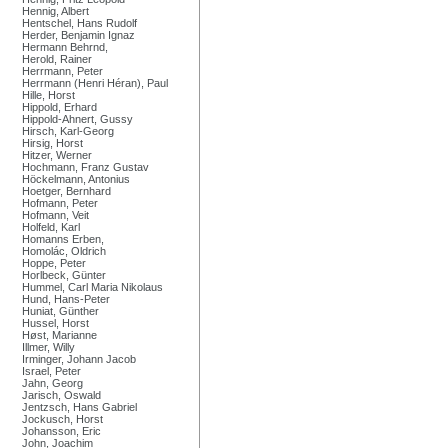
Hennig, Albert
Hentschel, Hans Rudolf
Herder, Benjamin Ignaz
Hermann Behrnd,
Herold, Rainer
Herrmann, Peter
Herrmann (Henri Héran), Paul
Hille, Horst
Hippold, Erhard
Hippold-Ahnert, Gussy
Hirsch, Karl-Georg
Hirsig, Horst
Hitzer, Werner
Hochmann, Franz Gustav
Höckelmann, Antonius
Hoetger, Bernhard
Hofmann, Peter
Hofmann, Veit
Holfeld, Karl
Homanns Erben,
Homolác, Oldrich
Hoppe, Peter
Horlbeck, Günter
Hummel, Carl Maria Nikolaus
Hund, Hans-Peter
Huniat, Günther
Hussel, Horst
Høst, Marianne
Illmer, Willy
Irminger, Johann Jacob
Israel, Peter
Jahn, Georg
Jarisch, Oswald
Jentzsch, Hans Gabriel
Jockusch, Horst
Johansson, Eric
John, Joachim