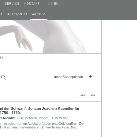
SERVICE
KONTAKT
DE
EN
84
AUKTION 83
ARCHIV
22
+
mehr Suchoptionen
<<<
>>>
d der Schwan". Johann Joachim Kaendler für
1750– 1760.
im Kaendler
1706 Fischbach/Dresden – 1775 Meißen
ert, in polychromen Aufglasurfarben und Gold staffiert. Der
t mit schwach erkennbarer Schwertermarke in Blau.
.