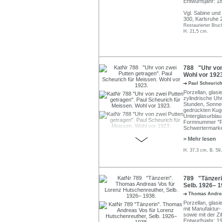
Entwurfsjahr: 1
Vgl. Sabine un
300, Karlsruhe 2
Restaurierter Bruc
H. 21,5 cm.
788 "Uhr von 
Wohl vor 1923
Paul Scheuric
Porzellan, glasi
zylindrische Uhr
Stunden, Sonnen
gedrückten Kuge
Unterglasurblau 
Formnummer "F.
Schwertermarke 
> Mehr lesen
H. 37,3 cm, B. 59
789 "Tänzeri
Selb. 1926– 1
Thomas Andre
Porzellan, glasi
mit Manufaktur-
sowie mit der Zi
Entwurfsjahr: 1