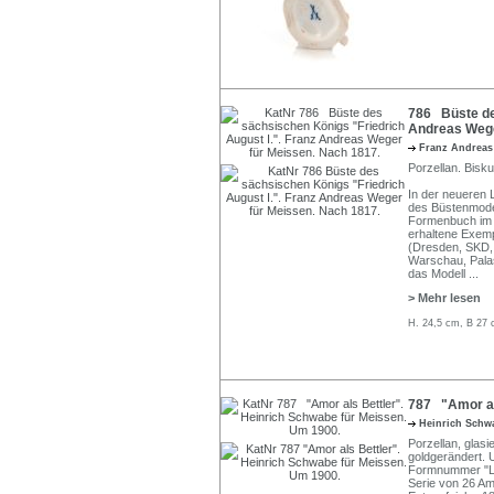
786 Büste des
Andreas Wege
Franz Andrea
Porzellan. Bisku
In der neueren 
des Büstenmode
Formenbuch im 
erhaltene Exemp
(Dresden, SKD, 
Warschau, Palas
das Modell
...
> Mehr lesen
H. 24,5 cm, B 27 
787 "Amor al
Heinrich Sch
Porzellan, glasi
goldgerändert. U
Formnummer "L 
Serie von 26 Am