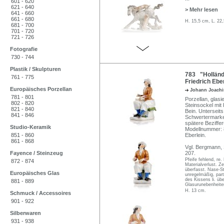
601 - 620
621 - 640
> Mehr lesen
641 - 660
661 - 680
H. 15,5 cm, L. 22
681 - 700
701 - 720
721 - 726
Fotografie
730 - 744
Plastik / Skulpturen
783 "Holländ
761 - 775
Friedrich Ebe
Europäisches Porzellan
Johann Joach
781 - 801
Porzellan, glasi
802 - 820
Steinsockel mit
821 - 840
Bein. Unterseits
841 - 846
Schwertermarke 
spätere Beziffer
Studio-Keramik
Modellnummer: 8
851 - 860
Eberlein.
861 - 868
Vgl. Bergmann, 
Fayence / Steinzeug
207.
Pfeife fehlend, re
872 - 874
Materialverlust. Z
überfasst. Nase-St
Europäisches Glas
unregelmäßig, part
des Kissens li. ü
881 - 889
Glasurunebenheiten
H. 13 cm.
Schmuck / Accessoires
901 - 922
Silberwaren
931 - 938