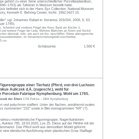
e gehört zu einer Serie unterschiedlicher Porzellanplastiken,
(1696–1763) als Tafelzier in Meissen bestellt hatte.
tück befindet sich in der Hans Syz Collection, National Museum
tory, Kenneth E. Behring Center, InvNr. 1992.0427.15.
ler" vgl. Johannes Rafael in: Keramos 203/204, 2009, S. 63,
nuar 1745).
u. Schenkel und vorderen Flügel des Amor, Band am Köcher, li.
d und weitere Finger der Leda. Mehrere Blättchen an Ästen und Sockel
chen übermalt, teils, wie auch ein Ast, beschliffen. Kleine altersgerechte
sseunebenheiten, im Gesamterscheinungsbild unscheinbar.
,5 cm.
Schätzpreis
1.500 €
igurengruppe einer Tierhatz (Pferd, von drei Luchsen
ikus Auliczek d.Ä. (zugeschr.), wohl für
he Porcelain Fabrique Nymphenburg. Wohl um 1765.
iczek der Ältere
1734 Policka – 1804 Nymphenburg
ert und polychrom staffiert. Unter der flachen, annähernd ovalen
arz nummeriert "232" sowie in Blei monogrammiert "KR" (?).
 nahezu motividentische Figurengruppe, Nagel Auktionen
 Auktion 785, 18.03.2020, Los 25. Diese auf der Plinthe mit der
tenmarke. Das Pferd wohl aus demselben Model geformt.
ür eine identische Ausführung einer plastischen Gras-Staffage