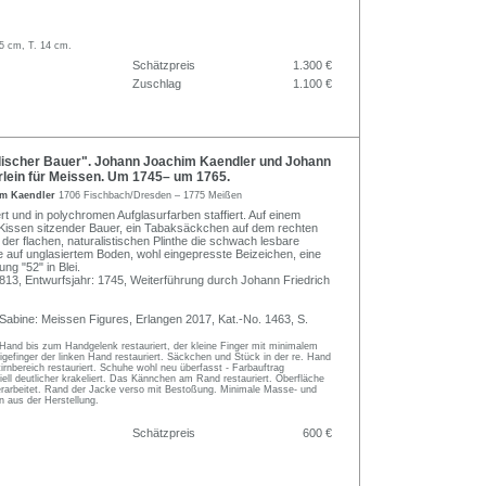
,5 cm, T. 14 cm.
Schätzpreis
1.300 €
Zuschlag
1.100 €
ischer Bauer". Johann Joachim Kaendler und Johann
rlein für Meissen. Um 1745– um 1765.
im Kaendler
1706 Fischbach/Dresden – 1775 Meißen
ert und in polychromen Aufglasurfarben staffiert. Auf einem
 Kissen sitzender Bauer, ein Tabaksäckchen auf dem rechten
 der flachen, naturalistischen Plinthe die schwach lesbare
auf unglasiertem Boden, wohl eingepresste Beizeichen, eine
ung "52" in Blei.
13, Entwurfsjahr: 1745, Weiterführung durch Johann Friedrich
Sabine: Meissen Figures, Erlangen 2017, Kat.-No. 1463, S.
. Hand bis zum Handgelenk restauriert, der kleine Finger mit minimalem
eigefinger der linken Hand restauriert. Säckchen und Stück in der re. Hand
irnbereich restauriert. Schuhe wohl neu überfasst - Farbauftrag
iell deutlicher krakeliert. Das Kännchen am Rand restauriert. Oberfläche
berarbeitet. Rand der Jacke verso mit Bestoßung. Minimale Masse- und
 aus der Herstellung.
Schätzpreis
600 €