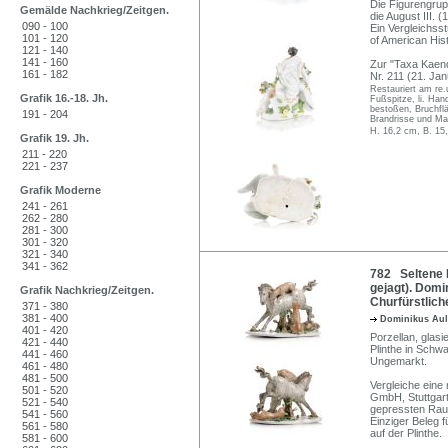
Die Figurengrupp
Gemälde Nachkrieg/Zeitgen.
die August III. 
090 - 100
Ein Vergleichss
101 - 120
of American His
121 - 140
141 - 160
Zur "Taxa Kaend
161 - 182
Nr. 211 (21. Ja
Restauriert am re.
Grafik 16.-18. Jh.
Fußspitze, li. Han
bestoßen, Bruchflä
191 - 204
Brandrisse und Ma
H. 16,2 cm, B. 15
Grafik 19. Jh.
211 - 220
221 - 237
Grafik Moderne
241 - 261
262 - 280
281 - 300
301 - 320
321 - 340
341 - 362
782 Seltene F
gejagt). Domin
Grafik Nachkrieg/Zeitgen.
Churfürstlic
371 - 380
381 - 400
Dominikus Aul
401 - 420
Porzellan, glasi
421 - 440
Plinthe in Schw
441 - 460
Ungemarkt.
461 - 480
481 - 500
Vergleiche eine
501 - 520
GmbH, Stuttgart,
521 - 540
gepressten Rau
541 - 560
Einziger Beleg f
561 - 580
auf der Plinthe.
581 - 600
...