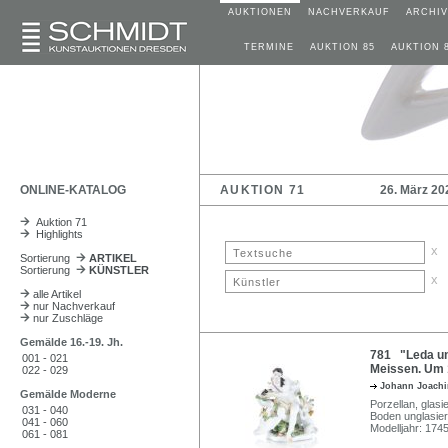
AUKTIONEN
NACHVERKAUF
ARCHIV
TERMINE
AUKTION 85
AUKTION 
ONLINE-KATALOG
AUKTION 71
26. März 20
Auktion 71
Highlights
x
Sortierung
ARTIKEL
Sortierung
KÜNSTLER
x
alle Artikel
nur Nachverkauf
nur Zuschläge
Gemälde 16.-19. Jh.
781 "Leda un
001 - 021
Meissen. Um 
022 - 029
Johann Joach
Gemälde Moderne
Porzellan, glasi
031 - 040
Boden unglasier
041 - 060
Modelljahr: 1745
061 - 081