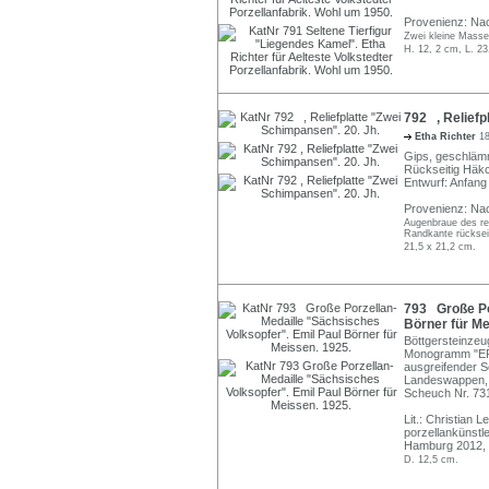
Provenienz: Nac
Zwei kleine Masse
H. 12, 2 cm, L. 23
792 , Reliefp
Etha Richter
1
Gips, geschlämmt
Rückseitig Häk
Entwurf: Anfang 
Provenienz: Nac
Augenbraue des re
Randkante rückseit
21,5 x 21,2 cm.
793 Große Por
Börner für Me
Böttgersteinzeug
Monogramm "EPB"
ausgreifender S
Landeswappen
Scheuch Nr. 73
Lit.: Christian 
porzellankünstl
Hamburg 2012, K
D. 12,5 cm.