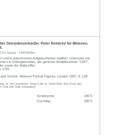
er Getränkeverkäufer. Peter Reinicke für Meissen.
4.
1715 Danzig – 1768 Meißen
ert und in polychromen Aufglasurfarben staffiert. Unterseits mit
tern in Unterglasurblau, der geritzten Modellnummer "1187",
fer sowie der Malerziffer.
m 1755.
n and Yvonne: Meissen Portrait Figures, London 1987, S. 138
and, re. Arm restauriert. Krug in der re. Hand fehlt. Eine Ecke des
em Chip (die Teile vorhanden).
Schätzpreis
180 €
Zuschlag
280 €