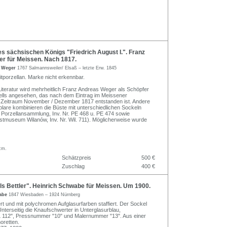
 sächsischen Königs "Friedrich August I.". Franz
r für Meissen. Nach 1817.
s Weger
1767 Salmannsweiler/ Elsaß – letzte Erw. 1845
itporzellan. Marke nicht erkennbar.
Literatur wird mehrheitlich Franz Andreas Weger als Schöpfer
lls angesehen, das nach dem Eintrag im Meissener
Zeitraum November / Dezember 1817 entstanden ist. Andere
lare kombinieren die Büste mit unterschiedlichen Sockeln
Porzellansammlung, Inv. Nr. PE 468 u. PE 474 sowie
tmuseum Wilanów, Inv. Nr. Wil. 711). Möglicherweise wurde
cm.
Schätzpreis
500 €
Zuschlag
400 €
s Bettler". Heinrich Schwabe für Meissen. Um 1900.
wabe
1847 Wiesbaden – 1924 Nürnberg
ert und mit polychromen Aufglasurfarben staffiert. Der Sockel
nterseitig die Knaufschwerter in Unterglasurblau,
112", Pressnummer "10" und Malernummer "13". Aus einer
oretten.