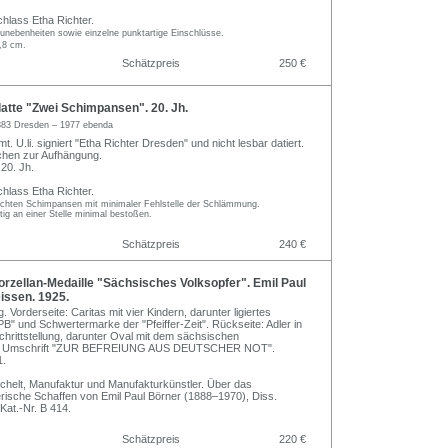
hlass Etha Richter.
unebenheiten sowie einzelne punktartige Einschlüsse.
,8 cm.
Schätzpreis
250 €
latte "Zwei Schimpansen". 20. Jh.
883 Dresden – 1977 ebenda
. U.li. signiert "Etha Richter Dresden" und nicht lesbar datiert.
chen zur Aufhängung.
20. Jh.
hlass Etha Richter.
chten Schimpansen mit minimaler Fehlstelle der Schlämmung.
ig an einer Stelle minimal bestoßen.
Schätzpreis
240 €
zellan-Medaille "Sächsisches Volksopfer". Emil Paul
issen. 1925.
. Vorderseite: Caritas mit vier Kindern, darunter ligiertes
 und Schwertermarke der "Pfeiffer-Zeit". Rückseite: Adler in
chrittstellung, darunter Oval mit dem sächsischen
, Umschrift "ZUR BEFREIUNG AUS DEUTSCHER NOT".
1.
Lechelt, Manufaktur und Manufakturkünstler. Über das
erische Schaffen von Emil Paul Börner (1888–1970), Diss.
at.-Nr. B 414.
Schätzpreis
220 €