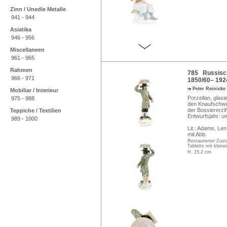
Zinn / Unedle Metalle
941 - 944
Asiatika
946 - 956
Miscellaneen
961 - 965
Rahmen
785 Russisch
966 - 971
1850/60– 192
Peter Reinicke
Mobiliar / Interieur
Porzellan, glasi
975 - 988
den Knaufschwer
der Bossiererzif
Teppiche / Textilien
Entwurfsjahr: u
989 - 1000
Lit.: Adams, Le
mit Abb.
Restaurierter Zust
Tabletts mit klein
H. 15,2 cm.