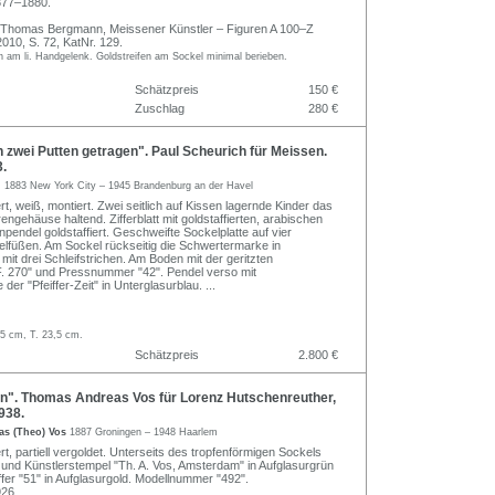
877–1880.
d Thomas Bergmann, Meissener Künstler – Figuren A 100–Z
010, S. 72, KatNr. 129.
h am li. Handgelenk. Goldstreifen am Sockel minimal berieben.
Schätzpreis
150 €
Zuschlag
280 €
zwei Putten getragen". Paul Scheurich für Meissen.
.
h
1883 New York City – 1945 Brandenburg an der Havel
ert, weiß, montiert. Zwei seitlich auf Kissen lagernde Kinder das
engehäuse haltend. Zifferblatt mit goldstaffierten, arabischen
pendel goldstaffiert. Geschweifte Sockelplatte auf vier
lfüßen. Am Sockel rückseitig die Schwertermarke in
mit drei Schleifstrichen. Am Boden mit der geritzten
 270" und Pressnummer "42". Pendel verso mit
der "Pfeiffer-Zeit" in Unterglasurblau.
...
,5 cm, T. 23,5 cm.
Schätzpreis
2.800 €
n". Thomas Andreas Vos für Lorenz Hutschenreuther,
938.
as (Theo) Vos
1887 Groningen – 1948 Haarlem
ert, partiell vergoldet. Unterseits des tropfenförmigen Sockels
 und Künstlerstempel "Th. A. Vos, Amsterdam" in Aufglasurgrün
ffer "51" in Aufglasurgold. Modellnummer "492".
926.