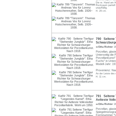
Die re. Hand am H
Rocksaum partiell 
unauffällig.
H. 29 cm.
790 Seltene T
Schwarzburge
Etha Richter
1
Porzellan, glasi
Unterseitig die
Porzellankunst
Fuchs" in Unter
Modell-Jahr: 19
Provenienz: Nac
An der Leiste des 
H. 11 cm.
791 Seltene T
Aelteste Volk
Etha Richter
1
Porzellan, glas
Spiegelmonogra
Formnummer "U