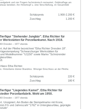
andgelenk und vier Fingern fachmännisch restauriert. Goldstaffage am
etwas berieben. Am Hinterkopf u. eine Verschleifung, im Gesamtbild
Schätzpreis
1.900-2.200 €
Zuschlag
1.200 €
ierfigur "Stehender Jungbär". Etha Richter für
r Werkstätten für Porzellankunst. Nach 1918.
883 Dresden – 1977 ebenda
ert. Auf der Plinthe bezeichnet "Etha Richter Dresden 18".
 Prägestempelung "Schwarzburger Werkstätten für
" und Modellnummer "U1150" sowie Marke "Schnürender
glasurblau.
18.
hlass Etha Richter.
re. Hinterbeins kleiner Brandriss. Winziger Einschluss an der Plinthe.
Schätzpreis
220 €
Zuschlag
180 €
ierfigur "Liegendes Kamel". Etha Richter für
stedter Porzellanfabrik. Wohl um 1950.
883 Dresden – 1977 ebenda
iert. Unsigniert. Am Boden die Stempelmarke mit Krone,
mm FG und Jahreszahl "1762" in Unterglasurblau, geprägte
1535".