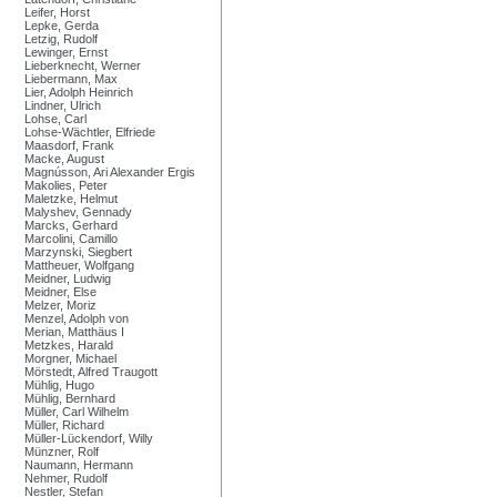
Leifer, Horst
Lepke, Gerda
Letzig, Rudolf
Lewinger, Ernst
Lieberknecht, Werner
Liebermann, Max
Lier, Adolph Heinrich
Lindner, Ulrich
Lohse, Carl
Lohse-Wächtler, Elfriede
Maasdorf, Frank
Macke, August
Magnússon, Ari Alexander Ergis
Makolies, Peter
Maletzke, Helmut
Malyshev, Gennady
Marcks, Gerhard
Marcolini, Camillo
Marzynski, Siegbert
Mattheuer, Wolfgang
Meidner, Ludwig
Meidner, Else
Melzer, Moriz
Menzel, Adolph von
Merian, Matthäus I
Metzkes, Harald
Morgner, Michael
Mörstedt, Alfred Traugott
Mühlig, Hugo
Mühlig, Bernhard
Müller, Carl Wilhelm
Müller, Richard
Müller-Lückendorf, Willy
Münzner, Rolf
Naumann, Hermann
Nehmer, Rudolf
Nestler, Stefan