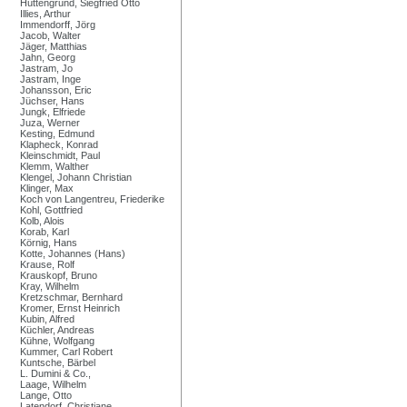
Hüttengrund, Siegfried Otto
Illies, Arthur
Immendorff, Jörg
Jacob, Walter
Jäger, Matthias
Jahn, Georg
Jastram, Jo
Jastram, Inge
Johansson, Eric
Jüchser, Hans
Jungk, Elfriede
Juza, Werner
Kesting, Edmund
Klapheck, Konrad
Kleinschmidt, Paul
Klemm, Walther
Klengel, Johann Christian
Klinger, Max
Koch von Langentreu, Friederike
Kohl, Gottfried
Kolb, Alois
Korab, Karl
Körnig, Hans
Kotte, Johannes (Hans)
Krause, Rolf
Krauskopf, Bruno
Kray, Wilhelm
Kretzschmar, Bernhard
Kromer, Ernst Heinrich
Kubin, Alfred
Küchler, Andreas
Kühne, Wolfgang
Kummer, Carl Robert
Kuntsche, Bärbel
L. Dumini & Co.,
Laage, Wilhelm
Lange, Otto
Latendorf, Christiane