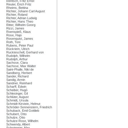
Rentsch, Fritz Ernst
Reuter, Erich Fritz
Rheims, Bettina
Richter, Johann Carl August
Richter, Roland
Richter, Adrian Ludwig
Richter, Hans Theo
Ritter, Wilhelm Georg
Rizzi, James
Roenspieß, Klaus
Rose, Hajo
Rosenquist, James
Roth, Toni
Rubens, Peter Paul
Rückriem, Ulrich
Ruckteschell, Gerhard von
Rudolph, Wilhelm
Rudolph, Arthur
Sachsse, Clara
Sachsse, Max Walter
Saint-Phalle, Niki de
Sandberg, Herbert
Sander, Richard
Sandig, Armin
Sandner, Reinhard
Scharff, Edwin
Scheiber, Hugó
Schlesinger, Gil
Schlüter, August
Schmidt, Ursula
Schmidt-Kirstein, Helmut
Schröder-Sonnenstern, Friedrich
Schuback, Emil Gottlieb
Schubert, Otto
Schulze, Otto
Schulze-Rose, Wilhelm
Schwendy, Albert
Schwimmer, Max