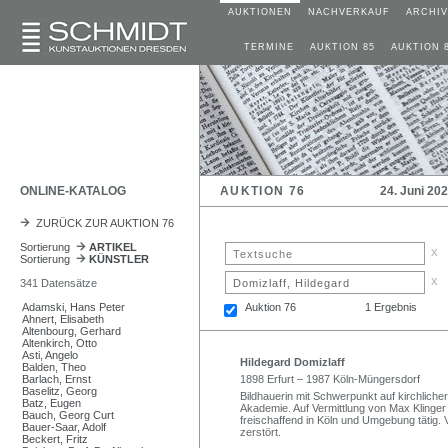
AUKTIONEN
NACHVERKAUF
ARCHIV
TERMINE
AUKTION 85
AUKTION 
ONLINE-KATALOG
AUKTION 76
24. Juni 20
ZURÜCK ZUR AUKTION 76
Sortierung
ARTIKEL
x
Sortierung
KÜNSTLER
x
341 Datensätze
Adamski, Hans Peter
Auktion 76
1 Ergebnis
Ahnert, Elisabeth
Altenbourg, Gerhard
Altenkirch, Otto
Asti, Angelo
Hildegard Domizlaff
Balden, Theo
Barlach, Ernst
1898 Erfurt – 1987 Köln-Müngersdorf
Baselitz, Georg
Bildhauerin mit Schwerpunkt auf kirchlich
Batz, Eugen
Akademie. Auf Vermittlung von Max Kling
Bauch, Georg Curt
freischaffend in Köln und Umgebung tätig. 
Bauer-Saar, Adolf
zerstört.
Beckert, Fritz