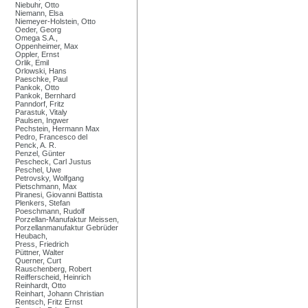
Niebuhr, Otto
Niemann, Elsa
Niemeyer-Holstein, Otto
Oeder, Georg
Omega S.A.,
Oppenheimer, Max
Oppler, Ernst
Orlik, Emil
Orlowski, Hans
Paeschke, Paul
Pankok, Otto
Pankok, Bernhard
Panndorf, Fritz
Parastuk, Vitaly
Paulsen, Ingwer
Pechstein, Hermann Max
Pedro, Francesco del
Penck, A. R.
Penzel, Günter
Pescheck, Carl Justus
Peschel, Uwe
Petrovsky, Wolfgang
Pietschmann, Max
Piranesi, Giovanni Battista
Plenkers, Stefan
Poeschmann, Rudolf
Porzellan-Manufaktur Meissen,
Porzellanmanufaktur Gebrüder
Heubach,
Press, Friedrich
Püttner, Walter
Querner, Curt
Rauschenberg, Robert
Reifferscheid, Heinrich
Reinhardt, Otto
Reinhart, Johann Christian
Rentsch, Fritz Ernst