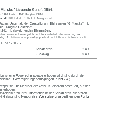
Marcks "Liegende Kühe". 1956.
ks
1889 Berlin – 1981 Burgbrohl/Eifel
izlaff
1898 Erfurt – 1987 Köln-Müngersdorf
Japan. Unterhalb der Darstellung in Blei signiert "G Marcks" mit
r Hildegard Domizlaff".
261 mit abweichenden Blattmaßen.
rchscheinender kleiner gelblicher Fleck unterhalb der Widmung, im
lig. U. Blattrand unregelmäßig geschnitten. Blattränder teilweise leicht
 Bl. 29,6 x 37 cm.
Schätzpreis
360 €
Zuschlag
750 €
Bildkunst eine Folgerechtsabgabe erhoben wird, sind durch den
zeichnet.
(Versteigerungsbedingungen Punkt 7.4.)
preise. Die Mehrheit der Artikel ist differenzbesteuert, auf den
er erhoben.
nzeichnet, zu Ihrer Information ist der Schätzpreis zusätzlich
und Gebote sind Nettopreise.
(Versteigerungsbedingungen Punkt