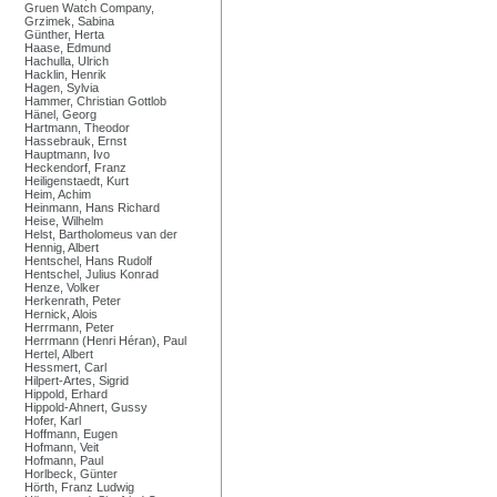
Gruen Watch Company,
Grzimek, Sabina
Günther, Herta
Haase, Edmund
Hachulla, Ulrich
Hacklin, Henrik
Hagen, Sylvia
Hammer, Christian Gottlob
Hänel, Georg
Hartmann, Theodor
Hassebrauk, Ernst
Hauptmann, Ivo
Heckendorf, Franz
Heiligenstaedt, Kurt
Heim, Achim
Heinmann, Hans Richard
Heise, Wilhelm
Helst, Bartholomeus van der
Hennig, Albert
Hentschel, Hans Rudolf
Hentschel, Julius Konrad
Henze, Volker
Herkenrath, Peter
Hernick, Alois
Herrmann, Peter
Herrmann (Henri Héran), Paul
Hertel, Albert
Hessmert, Carl
Hilpert-Artes, Sigrid
Hippold, Erhard
Hippold-Ahnert, Gussy
Hofer, Karl
Hoffmann, Eugen
Hofmann, Veit
Hofmann, Paul
Horlbeck, Günter
Hörth, Franz Ludwig