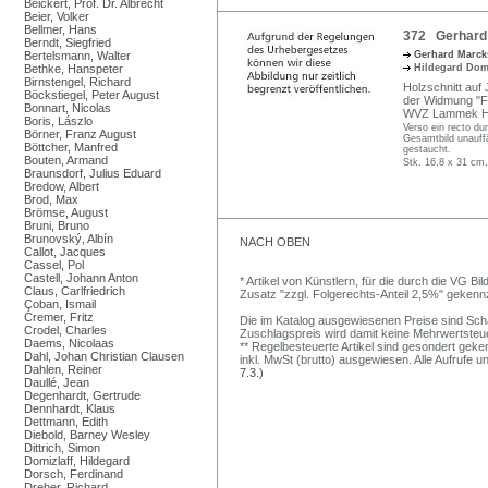
Beickert, Prof. Dr. Albrecht
Beier, Volker
Bellmer, Hans
372 Gerhard 
Berndt, Siegfried
Bertelsmann, Walter
Gerhard Marc
Bethke, Hanspeter
Hildegard Dom
Birnstengel, Richard
Holzschnitt auf 
Böckstiegel, Peter August
der Widmung "Fü
Bonnart, Nicolas
WVZ Lammek H 
Boris, Lászlo
Verso ein recto du
Börner, Franz August
Gesamtbild unauffäl
Böttcher, Manfred
gestaucht.
Bouten, Armand
Stk. 16,8 x 31 cm,
Braunsdorf, Julius Eduard
Bredow, Albert
Brod, Max
Brömse, August
Bruni, Bruno
Brunovský, Albín
NACH OBEN
Callot, Jacques
Cassel, Pol
Castell, Johann Anton
* Artikel von Künstlern, für die durch die VG 
Claus, Carlfriedrich
Zusatz "zzgl. Folgerechts-Anteil 2,5%" gekenn
Çoban, Ismail
Cremer, Fritz
Die im Katalog ausgewiesenen Preise sind Schätz
Crodel, Charles
Zuschlagspreis wird damit keine Mehrwertsteu
Daems, Nicolaas
** Regelbesteuerte Artikel sind gesondert geken
Dahl, Johan Christian Clausen
inkl. MwSt (brutto) ausgewiesen. Alle Aufrufe 
Dahlen, Reiner
7.3.)
Daullé, Jean
Degenhardt, Gertrude
Dennhardt, Klaus
Dettmann, Edith
Diebold, Barney Wesley
Dittrich, Simon
Domizlaff, Hildegard
Dorsch, Ferdinand
Dreher, Richard