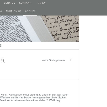
SERVICE
KONTAKT
DE
EN
84
AUKTION 83
ARCHIV
23
+
mehr Suchoptionen
er Kunst. Künstlerische Ausbildung ab 1918 an der Weimarer
er Wechsel an die Hamburger Kunstgewerbeschule. Später
Viele ihrer Arbeiten wurden während des 2. Weltkrieg