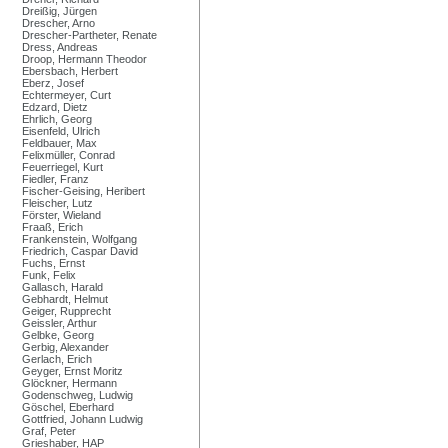
Dreißig, Jürgen
Drescher, Arno
Drescher-Partheter, Renate
Dress, Andreas
Droop, Hermann Theodor
Ebersbach, Herbert
Eberz, Josef
Echtermeyer, Curt
Edzard, Dietz
Ehrlich, Georg
Eisenfeld, Ulrich
Feldbauer, Max
Felixmüller, Conrad
Feuerriegel, Kurt
Fiedler, Franz
Fischer-Geising, Heribert
Fleischer, Lutz
Förster, Wieland
Fraaß, Erich
Frankenstein, Wolfgang
Friedrich, Caspar David
Fuchs, Ernst
Funk, Felix
Gallasch, Harald
Gebhardt, Helmut
Geiger, Rupprecht
Geissler, Arthur
Gelbke, Georg
Gerbig, Alexander
Gerlach, Erich
Geyger, Ernst Moritz
Glöckner, Hermann
Godenschweg, Ludwig
Göschel, Eberhard
Gottfried, Johann Ludwig
Graf, Peter
Grieshaber, HAP