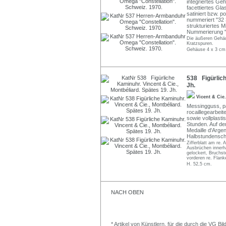
integriertes Geh
facettiertes Glas
satiniert bzw. p
nummeriert "32 3
strukturiertes 
Nummerierung "3
Die äußeren Gehäus
Kratzspuren.
Gehäuse 4 x 3 cm, 
538 Figürlich
Jh.
Vicent & Cie
Messingguss, par
rocaillegearbeit
sowie vollplasti
Stunden. Auf de
Medaille d'Arge
Halbstundenschl
Zifferblatt am re.
Ausbrüchen innerha
gelockert, Bruchst
vorderen re. Flank
H. 52,5 cm.
NACH OBEN
* Artikel von Künstlern, für die durch die VG 