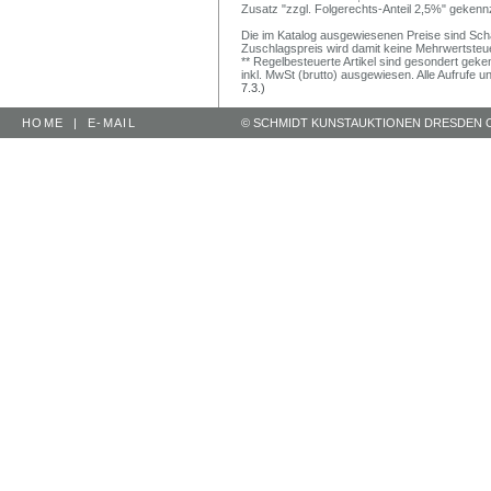
Zusatz "zzgl. Folgerechts-Anteil 2,5%" gekenn
Die im Katalog ausgewiesenen Preise sind Schätz
Zuschlagspreis wird damit keine Mehrwertsteu
** Regelbesteuerte Artikel sind gesondert geken
inkl. MwSt (brutto) ausgewiesen. Alle Aufrufe 
7.3.)
HOME
|
E-MAIL
© SCHMIDT KUNSTAUKTIONEN DRESDEN