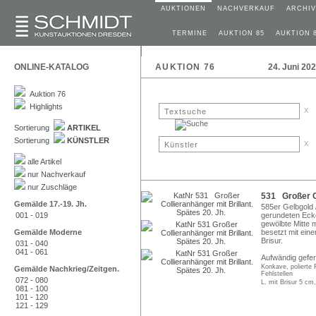
AUKTIONEN
NACHVERKAUF
ARCHIV
TERMINE
AUKTION 85
AUKTION 
ONLINE-KATALOG
AUKTION 76
24. Juni 20
Auktion 76
Highlights
x
Sortierung
ARTIKEL
Sortierung
KÜNSTLER
x
alle Artikel
nur Nachverkauf
nur Zuschläge
531 Großer Co
Gemälde 17.-19. Jh.
585er Gelbgold 
001 - 019
gerundeten Ecke
gewölbte Mitte 
Gemälde Moderne
besetzt mit eine
Brisur.
031 - 040
041 - 061
Aufwändig gefert
Konkave, polierte 
Gemälde Nachkrieg/Zeitgen.
Fehlstellen
072 - 080
L. mit Brisur 5 cm,
081 - 100
101 - 120
121 - 129