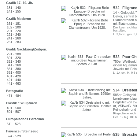
Grafik 17.-19. Jh.
131 - 140
532 Filigran
141 - 155
14 k Gelbgold /
Dekor, zentral b
Grafik Moderne
Diamantrosen be
161 - 181
mit Blattmuster
182 - 200
Drei kaum sichtbar
201 - 220
bestoßen.
221 - 240
L. 3,6 cm, ges. 3,
241 - 260
261 - 283
Grafik Nachkrieg/Zeitgen.
291 - 300
533 Paar Ohr
301 - 320
321 - 340
750er Weißgold. 
341 - 360
einem Aquamarin 
361 - 380
Jeweils mit Fei
381 - 400
L. 1,4 cm, H. 0,8 
401 - 420
421 - 440
441 - 463
534 Dreistein
Fotografie
585er Gelbgold. 
471 - 484
kornblumenblauen
Begleitet von zw
Plastik / Skulpturen
ct, VSI/weiß. Mit
491 - 500
Feingehalt- und
501 - 507
Ringschiene leicht
Ges. 12,6 g, RG 6
Europäisches Porzellan
511 - 523
Fayence / Steinzeug
535 Brosche 
524 - 529