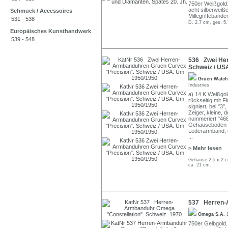
750er Weißgold.
acht silberweiß
Schmuck / Accessoires
Millegriffebände
531 - 538
D. 2,7 cm, ges. 5,
Europäisches Kunsthandwerk
539 - 548
536 Zwei Her
Schweiz / US
Gruen Watc
Industries
a) 14 K Weißgo
rückseitig mit F
signiert, bei "3"
Zeiger, kleine, 
nummeriert "4687
Gehäuseboden g
Lederarmband, e
...
> Mehr lesen
Gehäuse 2,5 x 2 cm
ca. 21 cm.
537 Herren-A
Omega S.A.
750er Gelbgold