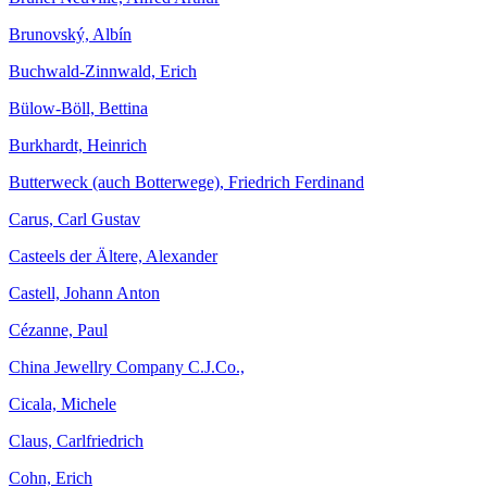
Brunovský, Albín
Buchwald-Zinnwald, Erich
Bülow-Böll, Bettina
Burkhardt, Heinrich
Butterweck (auch Botterwege), Friedrich Ferdinand
Carus, Carl Gustav
Casteels der Ältere, Alexander
Castell, Johann Anton
Cézanne, Paul
China Jewellry Company C.J.Co.,
Cicala, Michele
Claus, Carlfriedrich
Cohn, Erich