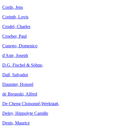
Cords, Jens
Corinth, Lovis
Crodel, Charles
Croeber, Paul
Cunego, Domenico
d'Aste, Joseph
D.G. Fischel & Söhne,
Dalí, Salvador
Daumier, Honoré
de Breanski, Alfred
De Cheng Cloisonné-Werkstatt,
Delpy, Hippolyte Camille
Denis, Maurice