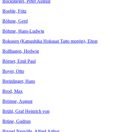
Böckstiegel, Peter August
Boehle, Fritz
Böhme, Gerd
Böhme, Hans-Ludwig
Bokusen (Katsushika Hokusai Taito monjin), Ehon
Bollhagen, Hedwig
Börner, Emil Paul
Boyer, Otto
Breinlinger, Hans
Brod, Max
Brömse, August
Brühl, Graf Heinrich von
Brüne, Gudrun
Brunel Neuville, Alfred Arthur