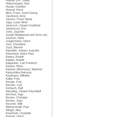
Hübner d.Ä., Julius
Hübschmann, Karl
Huniat, Günther
Hussel, Horst
Illem, Franz Josef Georg
Jacobsen, Arne
Jansen, Franz Maria
Japy, Louis-Aimé
Jentzsch, Johann Gottfried
Johansson, Eric
John, Joachim
Josiah Wedgwood and Sons Ltd.,
Jüchser, Hans
Jungermann, Ulrich
Just, Christiane
Juza, Werner
Kaendler, Johann Joachim
Kammerer, Anton Paul
Kanka, Rudolf
Kaplan, Anatoli
Kappstein, Carl Friedrich
Kasten, Petra
Kastner (Beerkast), Manfred
Katsushika Hokusai,
Kaufmann, Wilhelm
Keller, Fritz
Kempe, Fritz
Kenzler, Carl
Kerbach, Ralf
Kiessling, Johann Paul Adolf
Kirchner, Ingo
Kirsten, Christian
Kirsten, Jean
Kissmer, Willi
Kleinschmidt, Paul
Klinger, Max
Knackfuß, Charlotte
Knispel, Ulrich