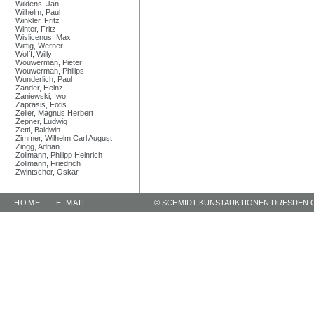
Wildens, Jan
Wilhelm, Paul
Winkler, Fritz
Winter, Fritz
Wislicenus, Max
Wittig, Werner
Wolff, Willy
Wouwerman, Pieter
Wouwerman, Philips
Wunderlich, Paul
Zander, Heinz
Zaniewski, Iwo
Zaprasis, Fotis
Zeller, Magnus Herbert
Zepner, Ludwig
Zettl, Baldwin
Zimmer, Wilhelm Carl August
Zingg, Adrian
Zollmann, Philipp Heinrich
Zollmann, Friedrich
Zwintscher, Oskar
HOME
|
E-MAIL
© SCHMIDT KUNSTAUKTIONEN DRESDEN