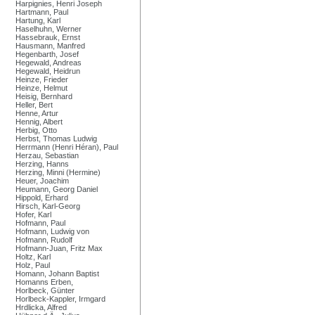
Harpignies, Henri Joseph
Hartmann, Paul
Hartung, Karl
Haselhuhn, Werner
Hassebrauk, Ernst
Hausmann, Manfred
Hegenbarth, Josef
Hegewald, Andreas
Hegewald, Heidrun
Heinze, Frieder
Heinze, Helmut
Heisig, Bernhard
Heller, Bert
Henne, Artur
Hennig, Albert
Herbig, Otto
Herbst, Thomas Ludwig
Herrmann (Henri Héran), Paul
Herzau, Sebastian
Herzing, Hanns
Herzing, Minni (Hermine)
Heuer, Joachim
Heumann, Georg Daniel
Hippold, Erhard
Hirsch, Karl-Georg
Hofer, Karl
Hofmann, Paul
Hofmann, Ludwig von
Hofmann, Rudolf
Hofmann-Juan, Fritz Max
Holtz, Karl
Holz, Paul
Homann, Johann Baptist
Homanns Erben,
Horlbeck, Günter
Horlbeck-Kappler, Irmgard
Hrdlicka, Alfred