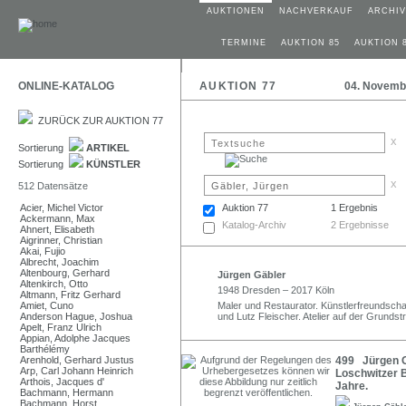
AUKTIONEN
NACHVERKAUF
ARCHIV
TERMINE
AUKTION 85
AUKTION 
ONLINE-KATALOG
AUKTION 77
04. Novemb
ZURÜCK ZUR AUKTION 77
x
Sortierung
ARTIKEL
Sortierung
KÜNSTLER
x
512 Datensätze
Acier, Michel Victor
Auktion 77
1 Ergebnis
Ackermann, Max
Katalog-Archiv
2 Ergebnisse
Ahnert, Elisabeth
Aigrinner, Christian
Akai, Fujio
Albrecht, Joachim
Altenbourg, Gerhard
Jürgen Gäbler
Altenkirch, Otto
1948 Dresden – 2017 Köln
Altmann, Fritz Gerhard
Amiet, Cuno
Maler und Restaurator. Künstlerfreundschaf
Anderson Hague, Joshua
und Lutz Fleischer. Atelier auf der Grunds
Apelt, Franz Ulrich
Appian, Adolphe Jacques
Barthélémy
Arenhold, Gerhard Justus
499 Jürgen G
Arp, Carl Johann Heinrich
Loschwitzer 
Arthois, Jacques d'
Jahre.
Bachmann, Hermann
Bachmann, Horst