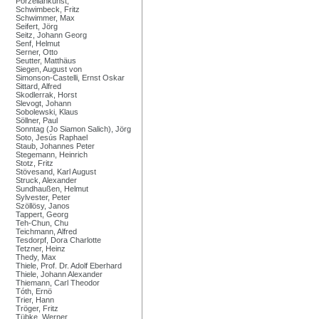
Porzellankunst,
Schwimbeck, Fritz
Schwimmer, Max
Seifert, Jörg
Seitz, Johann Georg
Senf, Helmut
Serner, Otto
Seutter, Matthäus
Siegen, August von
Simonson-Castelli, Ernst Oskar
Sittard, Alfred
Skodlerrak, Horst
Slevogt, Johann
Sobolewski, Klaus
Söllner, Paul
Sonntag (Jo Siamon Salich), Jörg
Soto, Jesús Raphael
Staub, Johannes Peter
Stegemann, Heinrich
Stotz, Fritz
Stövesand, Karl August
Struck, Alexander
Sundhaußen, Helmut
Sylvester, Peter
Szöllösy, Janos
Tappert, Georg
Teh-Chun, Chu
Teichmann, Alfred
Tesdorpf, Dora Charlotte
Tetzner, Heinz
Thedy, Max
Thiele, Prof. Dr. Adolf Eberhard
Thiele, Johann Alexander
Thiemann, Carl Theodor
Tóth, Ernö
Trier, Hann
Tröger, Fritz
Tübke, Werner