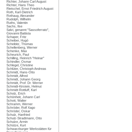
Richter, Johann Carl August
Richter, Hans Theo
Rietschel, Ernst Friedrich August
Roth, Karl-Dietrich
Rothaug, Alexander
Rudolph, Wilhelm
Ruths, Valentin
Sachs, Ilse
Salvi, genannt "Sassoferrato",
Giovanni Battista
Schaper, Fritz
Scheiber, Hugó
Scheibitz, Thomas
Schellenberg, Werner
Schenke, Max
Scheurich, Paul
Schilling, Heinrich "Heinar"
Schindler, Osmar
Schlegel, Christine
Schlüter, Christoph Andreas
Schmidt, Hans-Otto
Schmidt, Alfred
Schmidt, Johann Georg
Schmidt, Prof. Dr. Werner
Schmidt-Kirstein, Helmut
Schmidt-Rottluff, Karl
Scholz, Erich
Schönheit, Johann Carl
Schott, Walter
Schramm, Werner
Schröder, Rolf Xago
Schröder, Oskar
Schulz, Hanfried
Schulz-Stradtmann, Otto
Schulze, Armin
Schütze, Kurt
Schwarzburger Werkstätten für