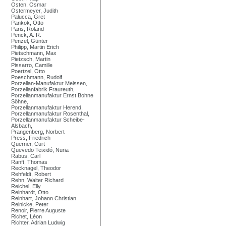
Osten, Osmar
Ostermeyer, Judith
Palucca, Gret
Pankok, Otto
Paris, Roland
Penck, A. R.
Penzel, Günter
Philipp, Martin Erich
Pietschmann, Max
Pietzsch, Martin
Pissarro, Camille
Poertzel, Otto
Poeschmann, Rudolf
Porzellan-Manufaktur Meissen,
Porzellanfabrik Fraureuth,
Porzellanmanufaktur Ernst Bohne
Söhne,
Porzellanmanufaktur Herend,
Porzellanmanufaktur Rosenthal,
Porzellanmanufaktur Scheibe-
Alsbach,
Prangenberg, Norbert
Press, Friedrich
Querner, Curt
Quevedo Teixidó, Nuria
Rabus, Carl
Ranft, Thomas
Recknagel, Theodor
Rehfeldt, Robert
Rehn, Walter Richard
Reichel, Elly
Reinhardt, Otto
Reinhart, Johann Christian
Reinicke, Peter
Renoir, Pierre Auguste
Richet, Léon
Richter, Adrian Ludwig