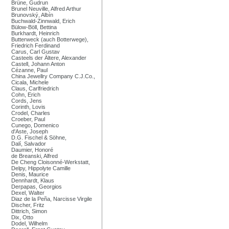
Brüne, Gudrun
Brunel Neuville, Alfred Arthur
Brunovský, Albín
Buchwald-Zinnwald, Erich
Bülow-Böll, Bettina
Burkhardt, Heinrich
Butterweck (auch Botterwege),
Friedrich Ferdinand
Carus, Carl Gustav
Casteels der Ältere, Alexander
Castell, Johann Anton
Cézanne, Paul
China Jewellry Company C.J.Co.,
Cicala, Michele
Claus, Carlfriedrich
Cohn, Erich
Cords, Jens
Corinth, Lovis
Crodel, Charles
Croeber, Paul
Cunego, Domenico
d'Aste, Joseph
D.G. Fischel & Söhne,
Dalí, Salvador
Daumier, Honoré
de Breanski, Alfred
De Cheng Cloisonné-Werkstatt,
Delpy, Hippolyte Camille
Denis, Maurice
Dennhardt, Klaus
Derpapas, Georgios
Dexel, Walter
Diaz de la Peña, Narcisse Virgile
Discher, Fritz
Dittrich, Simon
Dix, Otto
Dodel, Wilhelm