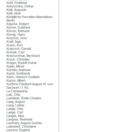
Kohl, Gottfried
Kokoschka, Oskar
Kolb, Augustin
Kolb, Alois
Königliche Porzellan-Manufaktur
Berlin,
Köpcke, Robert
Körner, Gottfried
Körner, Edmund
Körnig, Hans
Koszkol, Jenö
Kraft, Ingo
Kranz, Kurt
Kratzsch, Gerold
Krenek, Carl
Kretzschmar, Bernhard
Kruck, Christian
Krüger, Rudolf Oskar
Kubin, Alfred
Küchler, Andreas
Kuehl, Gotthardt
Kühn, Heinrich Gottlíeb
Kunze, Albert
Kurfürst Friedrich August III. von
Sachsen / I. Kö,
La Campanina,
Lais, Otto
Lambinet, Émile-Charles
Lang, August
Lang, Lothar
Lange, Otto
Lange, Carl
Langer, Max
Langner, Reinhold
Lasinsky, August Gustav
Latendorf, Christiane
Laurent, Eugène