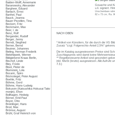
Jürgen Gäbl
Balden-Wolff, Annemarie
Gouache und Kohl
Baranowsky, Alexander
u.li. signiert. H
Bargheer, Eduard
Barlach, Ernst
Unscheinbare rahm
Barthel, Paul
82 x 73 cm, Ra. 9
Bauck, Jeanna
Bauer-Pezellen, Tina
Beckert, Fritz
Beckmann, Max
Beer, I. de
Benz, Rolf
NACH OBEN
Bergander, Rudolf
Berger, Jenny
Berndt, Siegfried
* Artikel von Künstlern, für die durch die VG 
Berner, Bernd
Zusatz "zzgl. Folgerechts-Anteil 2,5%" gekenn
Beutner, Johannes
Bieling, Herman Frederik
Die im Katalog ausgewiesenen Preise sind Schätz
Bielohlawek, Werner
Zuschlagspreis wird damit keine Mehrwertsteu
Bildgießerei Kraas Berlin,
** Regelbesteuerte Artikel sind gesondert geken
Bischof, Linde
inkl. MwSt (brutto) ausgewiesen. Alle Aufrufe 
Bley, Fredo
7.3.)
Bloot, Pieter de
Blumstein, Lola
Bocaric, Špiro
Böckstiegel, Peter August
Boehle, Fritz
Böhme, Gerd
Böhme, Hans-Ludwig
Bokusen (Katsushika Hokusai Taito
monjin), Ehon
Bollhagen, Hedwig
Börner, Emil Paul
Boyer, Otto
Breinlinger, Hans
Brod, Max
Brömse, August
Brühl, Graf Heinrich von