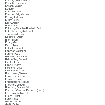
Doerell, Ernst Gustav
Dorsch, Ferdinand
Dörsch, Waldo
Dottore,
Drescher, Arno
Dresden Arlt, Michael
Dress, Andreas
Dupré, Jules
Ebert, Albert
Eberz, Josef
Eckardt, Christian Frederik Emil
Eckenbrecher, Karl Paul
Themistokles von
Eisenfeld, Ulrich
Erler, Erich
Ernst, Max
Esser, Max
Euler, Leonhard
Fabbrica Genazzi,
Fähnle, Hans
Fassina, Giancarlo
Felixmüller, Conrad
Fiedler, Franz
Filloeul, Pierre
Fleischer, Lutz
Fleischhauer, Tom
Fochtmann, Werner
Forain, Jean-Louis
Franke, Rudolf
Freudenberg, Michael
Friedrich, Ludwig
Friedrich, Gustav Adolf
Friedrich-Gronau, Eleonore (Lore)
Frischmann, Marcel
Fuchs, Ernst
Funk, Felix
Gäbler, Jürgen
Gallé, Émile