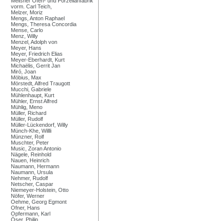
Meißner Ofen- und Porzellanfabrik
vorm. Carl Teich,
Melzer, Moriz
Mengs, Anton Raphael
Mengs, Theresa Concordia
Mense, Carlo
Menz, Willy
Menzel, Adolph von
Meyer, Hans
Meyer, Friedrich Elias
Meyer-Eberhardt, Kurt
Michaëlis, Gerrit Jan
Miró, Joan
Möbius, Max
Mörstedt, Alfred Traugott
Mucchi, Gabriele
Mühlenhaupt, Kurt
Mühler, Ernst Alfred
Mühlig, Meno
Müller, Richard
Müller, Rudolf
Müller-Lückendorf, Willy
Münch-Khe, Willli
Münzner, Rolf
Muschter, Peter
Music, Zoran Antonio
Nägele, Reinhold
Nauen, Heinrich
Naumann, Hermann
Naumann, Ursula
Nehmer, Rudolf
Netscher, Caspar
Niemeyer-Holstein, Otto
Nöfer, Werner
Oehme, Georg Egmont
Ofner, Hans
Opfermann, Karl
Öser, Philip