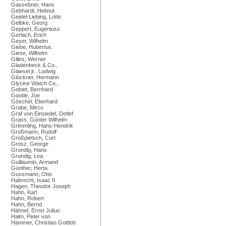
Gassebner, Hans
Gebhardt, Helmut
Geidel-Liebing, Lotte
Gelbke, Georg
Geppert, Eugeniusz
Gerlach, Erich
Geyer, Wilhelm
Giebe, Hubertus
Giese, Wilhelm
Gilles, Werner
Gladenbeck & Co.,
Glaesel jr., Ludwig
Glöckner, Hermann
Glycine Watch Co.,
Gobiet, Bernhard
Goode, Joe
Göschel, Eberhard
Grabe, Mirco
Graf von Einsiedel, Detlef
Grass, Günter Wilhelm
Grimmling, Hans-Hendrik
Großmann, Rudolf
Großpietsch, Curt
Grosz, George
Grundig, Hans
Grundig, Lea
Guillaumin, Armand
Günther, Herta
Gussmann, Otto
Habrecht, Isaac II
Hagen, Theodor Joseph
Hahn, Karl
Hahn, Robert
Hahn, Bernd
Hähnel, Ernst Julius
Halm, Peter von
Hammer, Christian Gottlob