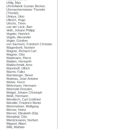
Uhlig, Max
Uhrenfabrik Gustav Becker,
Uhrmachermeister Thorelet
(Thorlet),
Ukleya, Ukki
Ulbrich, Hugo
Ulrichs, Timm
van der Leck, Bart
Veith, Johann Philipp
Vogeler, Heinrich
Vogels, Alexander
Vogler, Günther
von Sachsen, Friedrich Christian
Wagenbrett, Norbert
Wagner, Richard Carl
Wagner, Otto
Waidmann, Pierre
Walden, Herwarth
Waldschmidt, Arno
Wannhoff, Ullrich
Warmt, Falko
Warnberger, Simon
Watteau, Jean-Antoine
Weber, Horst
Wehrmann, Hermann
Weichold Dresden,
Weigel, Johann Christoph
Weiß, Hermann
Wendisch, Carl Gottfried
Wendler, Friedrich Moritz
Werkmeister, Wolfgang
Werner, Heinz
Werner, Elisabeth (Ela)
Westphal, Otto
Wientzkowski, Norbert
Wigand, Albert
Wild, Mathias