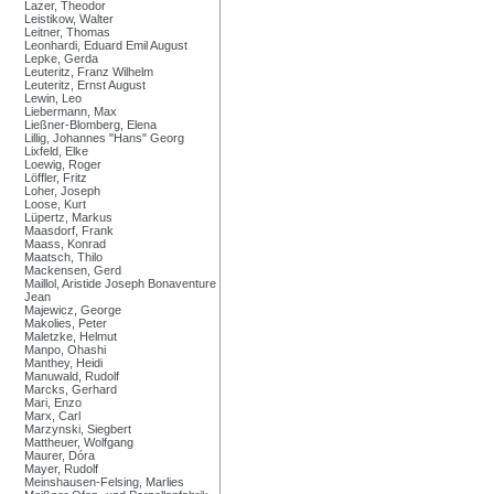
Lazer, Theodor
Leistikow, Walter
Leitner, Thomas
Leonhardi, Eduard Emil August
Lepke, Gerda
Leuteritz, Franz Wilhelm
Leuteritz, Ernst August
Lewin, Leo
Liebermann, Max
Ließner-Blomberg, Elena
Lillig, Johannes "Hans" Georg
Lixfeld, Elke
Loewig, Roger
Löffler, Fritz
Loher, Joseph
Loose, Kurt
Lüpertz, Markus
Maasdorf, Frank
Maass, Konrad
Maatsch, Thilo
Mackensen, Gerd
Maillol, Aristide Joseph Bonaventure
Jean
Majewicz, George
Makolies, Peter
Maletzke, Helmut
Manpo, Ohashi
Manthey, Heidi
Manuwald, Rudolf
Marcks, Gerhard
Mari, Enzo
Marx, Carl
Marzynski, Siegbert
Mattheuer, Wolfgang
Maurer, Dóra
Mayer, Rudolf
Meinshausen-Felsing, Marlies