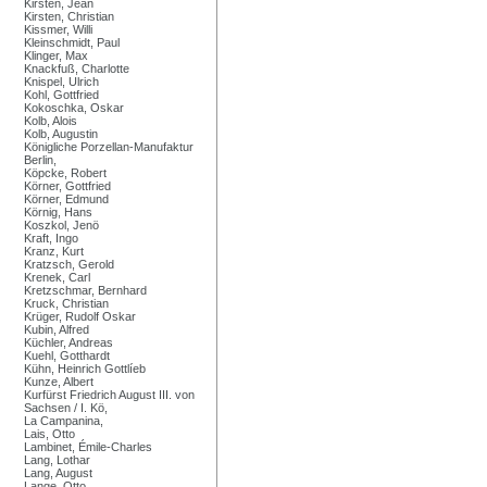
Kirsten, Jean
Kirsten, Christian
Kissmer, Willi
Kleinschmidt, Paul
Klinger, Max
Knackfuß, Charlotte
Knispel, Ulrich
Kohl, Gottfried
Kokoschka, Oskar
Kolb, Alois
Kolb, Augustin
Königliche Porzellan-Manufaktur
Berlin,
Köpcke, Robert
Körner, Gottfried
Körner, Edmund
Körnig, Hans
Koszkol, Jenö
Kraft, Ingo
Kranz, Kurt
Kratzsch, Gerold
Krenek, Carl
Kretzschmar, Bernhard
Kruck, Christian
Krüger, Rudolf Oskar
Kubin, Alfred
Küchler, Andreas
Kuehl, Gotthardt
Kühn, Heinrich Gottlíeb
Kunze, Albert
Kurfürst Friedrich August III. von
Sachsen / I. Kö,
La Campanina,
Lais, Otto
Lambinet, Émile-Charles
Lang, Lothar
Lang, August
Lange, Otto