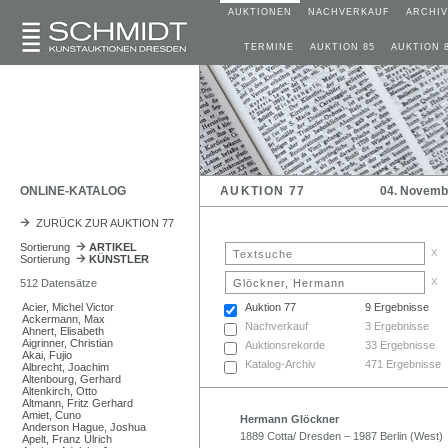
AUKTIONEN
NACHVERKAUF
ARCHIV
TERMINE
AUKTION 85
AUKTION 
ONLINE-KATALOG
AUKTION 77
04. Novemb
ZURÜCK ZUR AUKTION 77
Sortierung
ARTIKEL
x
Sortierung
KÜNSTLER
x
512 Datensätze
Acier, Michel Victor
Auktion 77
9 Ergebnisse
Ackermann, Max
Nachverkauf
3 Ergebnisse
Ahnert, Elisabeth
Aigrinner, Christian
Auktionsrekorde
33 Ergebnisse
Akai, Fujio
Katalog-Archiv
471 Ergebnisse
Albrecht, Joachim
Altenbourg, Gerhard
Altenkirch, Otto
Altmann, Fritz Gerhard
Amiet, Cuno
Hermann Glöckner
Anderson Hague, Joshua
1889 Cotta/ Dresden – 1987 Berlin (West)
Apelt, Franz Ulrich