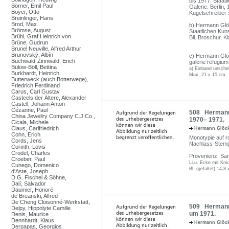
bis 1977. Staat
Börner, Emil Paul
Galerie. Berlin,
Boyer, Otto
Kugelschreiber s
Breinlinger, Hans
Brod, Max
b) Hermann Glöc
Brömse, August
Staatlichen Ku
Brühl, Graf Heinrich von
Bll. Broschur, 
Brüne, Gudrun
Brunel Neuville, Alfred Arthur
Brunovský, Albín
c) Hermann Glö
Buchwald-Zinnwald, Erich
galerie refugium
Bülow-Böll, Bettina
a) Einband unschei
Burkhardt, Heinrich
Max. 21 x 15 cm.
Butterweck (auch Botterwege),
Friedrich Ferdinand
Carus, Carl Gustav
Casteels der Ältere, Alexander
Castell, Johann Anton
Cézanne, Paul
508 Hermann 
China Jewellry Company C.J.Co.,
1970– 1971.
Cicala, Michele
Claus, Carlfriedrich
Hermann Glöc
Cohn, Erich
Monotypie auf r
Cords, Jens
Nachlass-Stemp
Corinth, Lovis
Crodel, Charles
Provenienz: Sa
Croeber, Paul
Li.u. Ecke mit Kni
Cunego, Domenico
Bl. (gefaltet) 14,8
d'Aste, Joseph
D.G. Fischel & Söhne,
Dalí, Salvador
Daumier, Honoré
de Breanski, Alfred
De Cheng Cloisonné-Werkstatt,
509 Hermann 
Delpy, Hippolyte Camille
um 1971.
Denis, Maurice
Dennhardt, Klaus
Hermann Glöc
Derpapas, Georgios