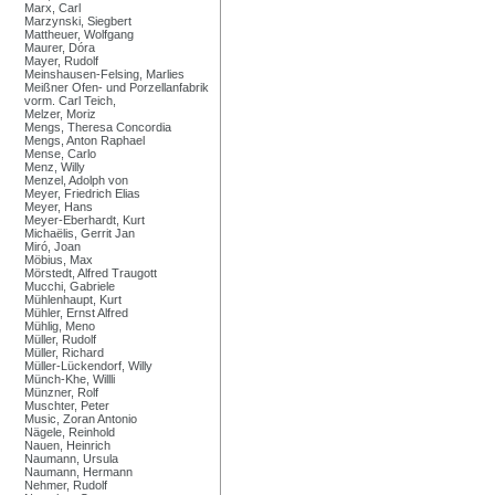
Marx, Carl
Marzynski, Siegbert
Mattheuer, Wolfgang
Maurer, Dóra
Mayer, Rudolf
Meinshausen-Felsing, Marlies
Meißner Ofen- und Porzellanfabrik
vorm. Carl Teich,
Melzer, Moriz
Mengs, Theresa Concordia
Mengs, Anton Raphael
Mense, Carlo
Menz, Willy
Menzel, Adolph von
Meyer, Friedrich Elias
Meyer, Hans
Meyer-Eberhardt, Kurt
Michaëlis, Gerrit Jan
Miró, Joan
Möbius, Max
Mörstedt, Alfred Traugott
Mucchi, Gabriele
Mühlenhaupt, Kurt
Mühler, Ernst Alfred
Mühlig, Meno
Müller, Rudolf
Müller, Richard
Müller-Lückendorf, Willy
Münch-Khe, Willli
Münzner, Rolf
Muschter, Peter
Music, Zoran Antonio
Nägele, Reinhold
Nauen, Heinrich
Naumann, Ursula
Naumann, Hermann
Nehmer, Rudolf