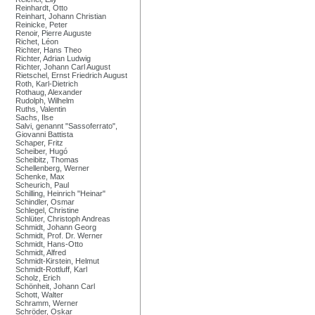
Reinhardt, Otto
Reinhart, Johann Christian
Reinicke, Peter
Renoir, Pierre Auguste
Richet, Léon
Richter, Hans Theo
Richter, Adrian Ludwig
Richter, Johann Carl August
Rietschel, Ernst Friedrich August
Roth, Karl-Dietrich
Rothaug, Alexander
Rudolph, Wilhelm
Ruths, Valentin
Sachs, Ilse
Salvi, genannt "Sassoferrato",
Giovanni Battista
Schaper, Fritz
Scheiber, Hugó
Scheibitz, Thomas
Schellenberg, Werner
Schenke, Max
Scheurich, Paul
Schilling, Heinrich "Heinar"
Schindler, Osmar
Schlegel, Christine
Schlüter, Christoph Andreas
Schmidt, Johann Georg
Schmidt, Prof. Dr. Werner
Schmidt, Hans-Otto
Schmidt, Alfred
Schmidt-Kirstein, Helmut
Schmidt-Rottluff, Karl
Scholz, Erich
Schönheit, Johann Carl
Schott, Walter
Schramm, Werner
Schröder, Oskar