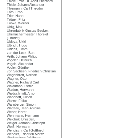
Thiele, Prof. Dr. Adolf Eberhard
Thiele, Johann Alexander
Thiemann, Carl Theodor
Tóth, Ernö
Trier, Hann
Tröger, Fritz
Tübke, Werner
Uhlig, Max
Uhrenfabrik Gustav Becker,
Uhrmachermeister Thorelet
(Thorlet),
Ukleya, Ukki
Ulbrich, Hugo
Ulrichs, Timm
van der Leck, Bart
Veith, Johann Philipp
Vogeler, Heinrich
Vogels, Alexander
Vogler, Günther
von Sachsen, Friedrich Christian
Wagenbrett, Norbert
Wagner, Otto
Wagner, Richard Carl
Waidmann, Pierre
Walden, Herwarth
Waldschmidt, Arno
Wannhoff, Ullrich
Warmt, Falko
Warnberger, Simon
Watteau, Jean-Antoine
Weber, Horst
Wehrmann, Hermann
Weichold Dresden,
Weigel, Johann Christoph
Weiß, Hermann
Wendisch, Carl Gottfried
Wendler, Friedrich Moritz
Werkmeister, Wolfgang