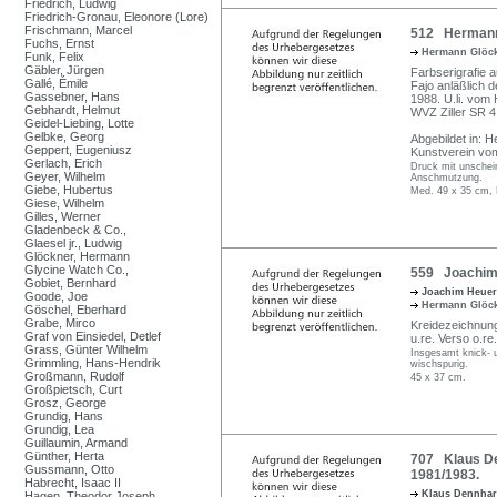
Friedrich, Ludwig
Friedrich-Gronau, Eleonore (Lore)
Frischmann, Marcel
512 Hermann 
Fuchs, Ernst
Hermann Glöc
Funk, Felix
Gäbler, Jürgen
Farbserigrafie a
Gallé, Émile
Fajo anläßlich 
Gassebner, Hans
1988. U.li. vom
Gebhardt, Helmut
WVZ Ziller SR 4
Geidel-Liebing, Lotte
Gelbke, Georg
Abgebildet in: 
Geppert, Eugeniusz
Kunstverein vom
Gerlach, Erich
Druck mit unschein
Geyer, Wilhelm
Anschmutzung.
Giebe, Hubertus
Med. 49 x 35 cm, 
Giese, Wilhelm
Gilles, Werner
Gladenbeck & Co.,
Glaesel jr., Ludwig
Glöckner, Hermann
Glycine Watch Co.,
559 Joachim 
Gobiet, Bernhard
Joachim Heue
Goode, Joe
Hermann Glöc
Göschel, Eberhard
Grabe, Mirco
Kreidezeichnung
Graf von Einsiedel, Detlef
u.re. Verso o.re
Grass, Günter Wilhelm
Insgesamt knick- u
Grimmling, Hans-Hendrik
wischspurig.
Großmann, Rudolf
45 x 37 cm.
Großpietsch, Curt
Grosz, George
Grundig, Hans
Grundig, Lea
Guillaumin, Armand
Günther, Herta
707 Klaus De
Gussmann, Otto
1981/1983.
Habrecht, Isaac II
Klaus Dennha
Hagen, Theodor Joseph