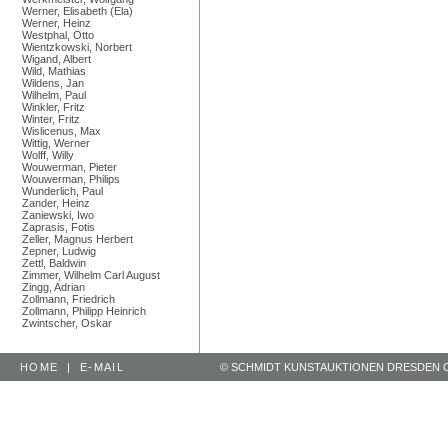
Werner, Elisabeth (Ela)
Werner, Heinz
Westphal, Otto
Wientzkowski, Norbert
Wigand, Albert
Wild, Mathias
Wildens, Jan
Wilhelm, Paul
Winkler, Fritz
Winter, Fritz
Wislicenus, Max
Wittig, Werner
Wolff, Willy
Wouwerman, Pieter
Wouwerman, Philips
Wunderlich, Paul
Zander, Heinz
Zaniewski, Iwo
Zaprasis, Fotis
Zeller, Magnus Herbert
Zepner, Ludwig
Zettl, Baldwin
Zimmer, Wilhelm Carl August
Zingg, Adrian
Zollmann, Friedrich
Zollmann, Philipp Heinrich
Zwintscher, Oskar
HOME
|
E-MAIL
© SCHMIDT KUNSTAUKTIONEN DRESDEN