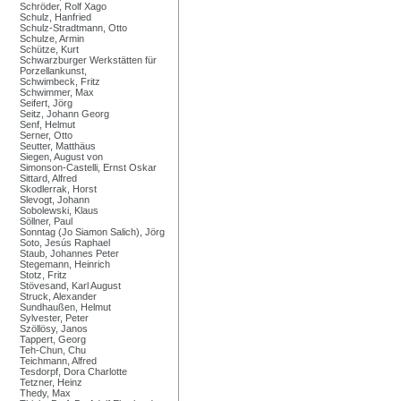
Schröder, Rolf Xago
Schulz, Hanfried
Schulz-Stradtmann, Otto
Schulze, Armin
Schütze, Kurt
Schwarzburger Werkstätten für
Porzellankunst,
Schwimbeck, Fritz
Schwimmer, Max
Seifert, Jörg
Seitz, Johann Georg
Senf, Helmut
Serner, Otto
Seutter, Matthäus
Siegen, August von
Simonson-Castelli, Ernst Oskar
Sittard, Alfred
Skodlerrak, Horst
Slevogt, Johann
Sobolewski, Klaus
Söllner, Paul
Sonntag (Jo Siamon Salich), Jörg
Soto, Jesús Raphael
Staub, Johannes Peter
Stegemann, Heinrich
Stotz, Fritz
Stövesand, Karl August
Struck, Alexander
Sundhaußen, Helmut
Sylvester, Peter
Szöllösy, Janos
Tappert, Georg
Teh-Chun, Chu
Teichmann, Alfred
Tesdorpf, Dora Charlotte
Tetzner, Heinz
Thedy, Max