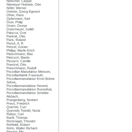
Netscher, Caspar
Niemeyer-Holstein, Otto
Nöfer, Werner
Oehme, Georg Egmont
Ofner, Hans
Opfermann, Karl
Öser, Philip
Osten, Osmar
Ostermeyer, Judith
Palucca, Gret
Pankok, Otto
Paris, Roland
Penck, A. R.
Penzel, Günter
Philipp, Martin Erich
Pietschmann, Max
Pietzsch, Martin
Pissarro, Camille
Poertzel, Otto
Poeschmann, Rudolf
Porzellan-Manufaktur Meissen,
Porzellanfabrik Fraureuth,
Porzellanmanufaktur Ernst Bohne
Söhne,
Porzellanmanufaktur Herend,
Porzellanmanufaktur Rosenthal,
Porzellanmanufaktur Scheibe-
Alsbach,
Prangenberg, Norbert
Press, Friedrich
Querner, Curt
Quevedo Teixidó, Nuria
Rabus, Carl
Ranft, Thomas
Recknagel, Theodor
Rehfeldt, Robert
Rehn, Walter Richard
Reichel, Elly