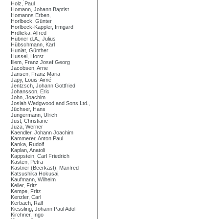
Holz, Paul
Homann, Johann Baptist
Homanns Erben,
Horlbeck, Günter
Horlbeck-Kappler, Irmgard
Hrdlicka, Alfred
Hübner d.Ä., Julius
Hübschmann, Karl
Huniat, Günther
Hussel, Horst
Illem, Franz Josef Georg
Jacobsen, Arne
Jansen, Franz Maria
Japy, Louis-Aimé
Jentzsch, Johann Gottfried
Johansson, Eric
John, Joachim
Josiah Wedgwood and Sons Ltd.,
Jüchser, Hans
Jungermann, Ulrich
Just, Christiane
Juza, Werner
Kaendler, Johann Joachim
Kammerer, Anton Paul
Kanka, Rudolf
Kaplan, Anatoli
Kappstein, Carl Friedrich
Kasten, Petra
Kastner (Beerkast), Manfred
Katsushika Hokusai,
Kaufmann, Wilhelm
Keller, Fritz
Kempe, Fritz
Kenzler, Carl
Kerbach, Ralf
Kiessling, Johann Paul Adolf
Kirchner, Ingo