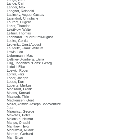
Lange, Carl
Langer, Max
Langner, Reinhold
Lasinsky, August Gustav
Latendorf, Christiane
Laurent, Eugène
Lazer, Theodor
Leistikow, Walter
Leitner, Thomas
Leonhardi, Eduard Emil August
Lepke, Gerda
Leuteritz, Ernst August
Leuteritz, Franz Wilhelm
Lewin, Leo
Liebermann, Max
Ließner-Blomberg, Elena
Lillig, Johannes "Hans" Georg
Lixfeld, Elke
Loewig, Roger
Löffler, Fritz
Loher, Joseph
Loose, Kurt
Lüpertz, Markus
Maasdorf, Frank
Maass, Konrad
Maatsch, Thilo
Mackensen, Gerd
Maillol, Aristide Joseph Bonaventure
Jean
Majewicz, George
Makolies, Peter
Maletzke, Helmut
Manpo, Ohashi
Manthey, Heidi
Manuwald, Rudolf
Marcks, Gerhard
Mari, Enzo