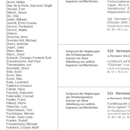
Farbschablonend
Dexel, Walter
Japan. Verso in 
Diaz de la Peña, Narcisse Virgile
Handdrucke". En
Discher, Fritz
Mappenwerk im 
Dittrich, Simon
Dix, Otto
Vgl.: Hermann 
Dodel, Wilhelm
Dresden 1994, S.
Doerell, Ernst Gustav
Dorsch, Ferdinand
Partiell leicht kni
Dörsch, Waldo
Bl. 36 x 50,1 cm.
Dottore,
Drescher, Arno
Dresden Arlt, Michael
Dress, Andreas
Dupré, Jules
Ebert, Albert
510 Hermann 
Eberz, Josef
Hermann Glöc
Eckardt, Christian Frederik Emil
Eckenbrecher, Karl Paul
Lichtdruck auf f
Themistokles von
"Glöckner" u.re.
Eisenfeld, Ulrich
Leicht knickspurig.
Erler, Erich
Bl. 57 x 76,6 cm.
Ernst, Max
Esser, Max
Euler, Leonhard
Fabbrica Genazzi,
Fähnle, Hans
Fassina, Giancarlo
511 Hermann 
Felixmüller, Conrad
Hermann Glöc
Fiedler, Franz
Filloeul, Pierre
Farblithografie 
Fleischer, Lutz
Verso signiert 
Fleischhauer, Tom
Im Randbereich Kni
Fochtmann, Werner
recto leicht durch
Forain, Jean-Louis
St. 66 x 49 cm, Bl
Franke, Rudolf
Freudenberg, Michael
Friedrich, Gustav Adolf