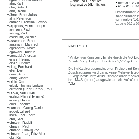
Hermann Glöc
Hahn, Karl
Willy Wolff
190
Hahn, Robert
Hahn, Bernd
Tintenstrahldruc
Hähnel, Ernst Julius
Beide Arbeiten in
Halm, Peter von
nummeriert "1/1
Hammer, Christian Gottlob
Abzug je 30,5 x 30
Harpignies, Henri Joseph
Hartmann, Paul
Hartung, Karl
Haselhuhn, Werner
Hassebrauk, Ernst
Hausmann, Manfred
NACH OBEN
Hegenbarth, Josef
Hegewald, Heidrun
Hegewald, Andreas
* Artikel von Künstlern, für die durch die VG 
Heinze, Helmut
Zusatz "zzgl. Folgerechts-Anteil 2,5%" gekenn
Heinze, Frieder
Heisig, Bernhard
Die im Katalog ausgewiesenen Preise sind Schätz
Heller, Bert
Zuschlagspreis wird damit keine Mehrwertsteu
Henne, Artur
** Regelbesteuerte Artikel sind gesondert geken
Hennig, Albert
inkl. MwSt (brutto) ausgewiesen. Alle Aufrufe 
Herbig, Otto
7.3.)
Herbst, Thomas Ludwig
Herrmann (Henri Héran), Paul
Herzau, Sebastian
Herzing, Minni (Hermine)
Herzing, Hanns
Heuer, Joachim
Heumann, Georg Daniel
Hippold, Erhard
Hirsch, Karl-Georg
Hofer, Karl
Hofmann, Rudolf
Hofmann, Paul
Hofmann, Ludwig von
Hofmann-Juan, Fritz Max
Holtz, Karl