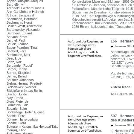
Appian, Adolphe Jacques
Konstruktiver Maler und Bildhauer. 1903 G
Barthélémy
für Textilien in Dresden, nebenbei Besuc
Arenhold, Gerhard Justus
freiberufliche künstlerische Tätigkeit. 191
Arp, Carl Johann Heinrich
Studium an die Dresdner Kunstakademie b
Arthois, Jacques d'
1919. Seit 1926 regelmäßige Ausstellungen
Bachmann, Hermann
Kriegsbeginn verstärkt Arbeiten am Bau. Na
Bachmann, Horst
verschiedener Drucktechniken. Seit 1959 a
Balden-Wolff, Annemarie
1986 Ehrenmitgliedschaft des "Deutschen 
Baranowsky, Alexander
Bargheer, Eduard
Barlach, Ernst
Barthel, Paul
166 Hermann
Bauck, Jeanna
Hermann Glöc
Bauer-Pezellen, Tina
Beckert, Fritz
Assemblage. Mör
Beckmann, Max
gelblicher Lack
Beer, I. de
datiert "21.1.57
Benz, Rolf
"21.1.57" sowie 
Bergander, Rudolf
Schattenfugen-
Berger, Jenny
Berndt, Siegfried
Vgl. die techni
Berner, Bernd
Grund", 1960, 
Beutner, Johannes
...
Bieling, Herman Frederik
Bielohlawek, Werner
> Mehr lesen
Bildgießerei Kraas Berlin,
Bischof, Linde
12,8 x 21 cm, Ra.
Bley, Fredo
Bloot, Pieter de
Blumstein, Lola
Bocaric, Špiro
Böckstiegel, Peter August
Boehle, Fritz
507 Hermann 
Böhme, Hans-Ludwig
des Künstlers
Böhme, Gerd
Hermann Glöc
Bokusen (Katsushika Hokusai Taito
monjin), Ehon
a) Hermann Glö
Bollhagen, Hedwig