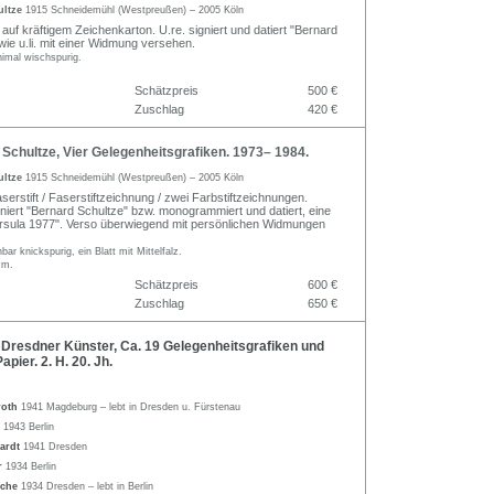
ultze
1915 Schneidemühl (Westpreußen) – 2005 Köln
auf kräftigem Zeichenkarton. U.re. signiert und datiert "Bernard
wie u.li. mit einer Widmung versehen.
nimal wischspurig.
Schätzpreis
500 €
Zuschlag
420 €
chultze, Vier Gelegenheitsgrafiken. 1973– 1984.
ultze
1915 Schneidemühl (Westpreußen) – 2005 Köln
serstift / Faserstiftzeichnung / zwei Farbstiftzeichnungen.
gniert "Bernard Schultze" bzw. monogrammiert und datiert, eine
 "Ursula 1977". Verso überwiegend mit persönlichen Widmungen
bar knickspurig, ein Blatt mit Mittelfalz.
cm.
Schätzpreis
600 €
Zuschlag
650 €
Dresdner Künster, Ca. 19 Gelegenheitsgrafiken und
apier. 2. H. 20. Jh.
roth
1941 Magdeburg – lebt in Dresden u. Fürstenau
h
1943 Berlin
ardt
1941 Dresden
r
1934 Berlin
sche
1934 Dresden – lebt in Berlin