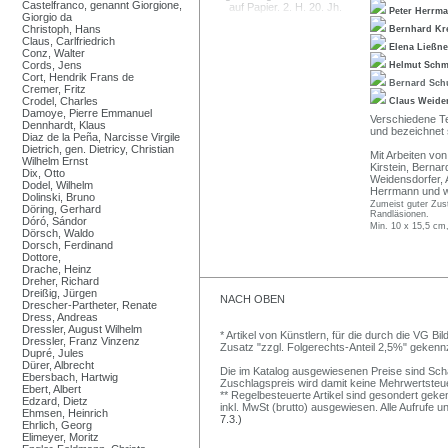
Castelfranco, genannt Giorgione,
Peter Herrm
Giorgio da
Christoph, Hans
Bernhard Kr
Claus, Carlfriedrich
Elena Ließn
Conz, Walter
Cords, Jens
Helmut Schm
Cort, Hendrik Frans de
Bernard Sch
Cremer, Fritz
Crodel, Charles
Claus Weide
Damoye, Pierre Emmanuel
Verschiedene Te
Dennhardt, Klaus
und bezeichnet 
Diaz de la Peña, Narcisse Virgile
Dietrich, gen. Dietricy, Christian
Mit Arbeiten vo
Wilhelm Ernst
Kirstein, Berna
Dix, Otto
Weidensdorfer, 
Dodel, Wilhelm
Herrmann und we
Dolinski, Bruno
Zumeist guter Zust
Döring, Gerhard
Randläsionen.
Dóró, Sándor
Min. 10 x 15,5 cm
Dörsch, Waldo
Dorsch, Ferdinand
Dottore,
Drache, Heinz
Dreher, Richard
Dreißig, Jürgen
NACH OBEN
Drescher-Partheter, Renate
Dress, Andreas
Dressler, August Wilhelm
* Artikel von Künstlern, für die durch die VG 
Dressler, Franz Vinzenz
Zusatz "zzgl. Folgerechts-Anteil 2,5%" gekenn
Dupré, Jules
Dürer, Albrecht
Die im Katalog ausgewiesenen Preise sind Schätz
Ebersbach, Hartwig
Zuschlagspreis wird damit keine Mehrwertsteu
Ebert, Albert
** Regelbesteuerte Artikel sind gesondert geken
Edzard, Dietz
inkl. MwSt (brutto) ausgewiesen. Alle Aufrufe 
Ehmsen, Heinrich
7.3.)
Ehrlich, Georg
Elimeyer, Moritz