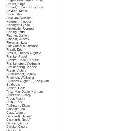
Engler-Feldmann, Christa
Erfurth, Hugo
Erhard, Johann Christoph
Eschen, Klaus
Esser, Max
Facklam, Wilhelm
Fahrner, Theodor
Feininger, Lyonel
Felixmüller, Conrad
Felsing, Otto
Fischer, Steffen
Fischer, Gustav
Fleischer, Lutz
Flockenhaus, Richard
Fraaß, Erich
Fraikin, Charles Auguste
Franke, Rudolf
Franke-Gneuß, Kerstin
Frankenstein, Wolfgang
Freudenberg, Michael
Freyer, Achim
Friedlaender, Johnny
Friedrich, Wolfgang
Friedrich August II., König von
Sachsen,
Fritsch, Hans
Fritz, Max Daniel Hermann
Fritzsche, Georg
Frost, Martin
Funk, Felix
Fußmann, Klaus
Gangolf, Paul
Gaul, August
Gebhardt, Helmut
Gebhardt, Rudolf
Geissler, Arthur
Gelbke, Georg
Geyling, A.