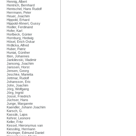
Hennig, Albert
Hentrich, Bernhard
Hentschel, Hans Rudolf
Herrmann, Peter
Heuer, Joachim
Hippold, Erhard
Hippold-Ahnert, Gussy
Hodler, Ferdinand
Hofer, Karl
Horlbeck, Günter
Hornburg, Hedwig
Hösel, Erich Oskar
Hrdlicka, Alfred
Huber, Patriz
Huniat, Günther
Itten, Johannes
Jankilevski, Vladimir
Jansong, Joachim
Janssen, Horst
Jensen, Georg
Jeschke, Marietta
Jettmar, Rudolf
Johansson, Eric
John, Joachim
Jörg, Wolfgang
Jörg, Ingrid
Jossé, Friedrich
Jüchser, Hans
Junge, Margarete
Kaendler, Johann Joachim
Karsch, G.
Kassák, Lajos
Kehrer, Leonore
Keller, Fritz
Kessel, Hieronymus van
Kiessling, Hermann
Kinzinger, Edmund Daniel