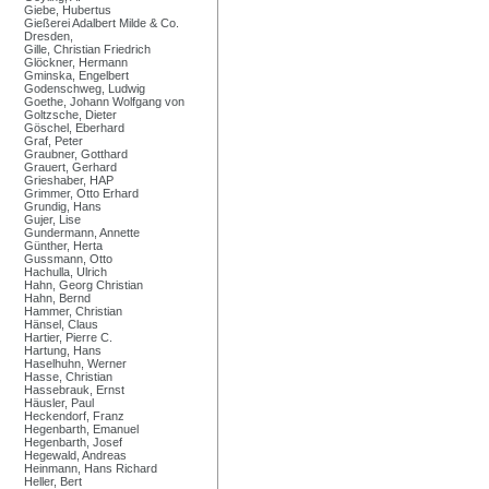
Giebe, Hubertus
Gießerei Adalbert Milde & Co.
Dresden,
Gille, Christian Friedrich
Glöckner, Hermann
Gminska, Engelbert
Godenschweg, Ludwig
Goethe, Johann Wolfgang von
Goltzsche, Dieter
Göschel, Eberhard
Graf, Peter
Graubner, Gotthard
Grauert, Gerhard
Grieshaber, HAP
Grimmer, Otto Erhard
Grundig, Hans
Gujer, Lise
Gundermann, Annette
Günther, Herta
Gussmann, Otto
Hachulla, Ulrich
Hahn, Georg Christian
Hahn, Bernd
Hammer, Christian
Hänsel, Claus
Hartier, Pierre C.
Hartung, Hans
Haselhuhn, Werner
Hasse, Christian
Hassebrauk, Ernst
Häusler, Paul
Heckendorf, Franz
Hegenbarth, Emanuel
Hegenbarth, Josef
Hegewald, Andreas
Heinmann, Hans Richard
Heller, Bert