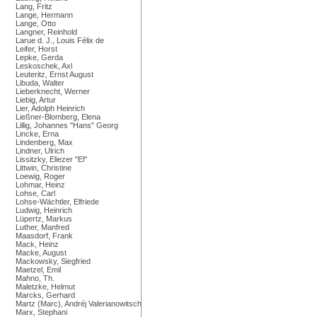
Lang, Fritz
Lange, Hermann
Lange, Otto
Langner, Reinhold
Larue d. J., Louis Félix de
Leifer, Horst
Lepke, Gerda
Leskoschek, Axl
Leuteritz, Ernst August
Libuda, Walter
Lieberknecht, Werner
Liebig, Artur
Lier, Adolph Heinrich
Ließner-Blomberg, Elena
Lillig, Johannes "Hans" Georg
Lincke, Erna
Lindenberg, Max
Lindner, Ulrich
Lissitzky, Eliezer "El"
Littwin, Christine
Loewig, Roger
Lohmar, Heinz
Lohse, Carl
Lohse-Wächtler, Elfriede
Ludwig, Heinrich
Lüpertz, Markus
Luther, Manfred
Maasdorf, Frank
Mack, Heinz
Macke, August
Mackowsky, Siegfried
Maetzel, Emil
Mahno, Th.
Maletzke, Helmut
Marcks, Gerhard
Martz (Marc), Andréj Valerianowitsch
Marx, Stephani