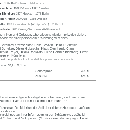
ann
1937 Großschönau – lebt in Berlin
etzschmar
1889 Döbeln – 1972 Dresden
er-Blomberg
1897 Moskau – 1978 Berlin
idt-Kirstein
1909 Aue – 1985 Dresden
ultze
1915 Schneidemühl (Westpreußen) – 2005 Köln
nsdorfer
1931 Coswig/Sachsen – 2020 Radebeul
chniken und Collagen. Überwiegend signiert, teilweise datiert
sowie mit einer persönlichen Widmung versehen.
n Bernhard Kretzschmar, Hans Brosch, Helmut Schmidt-
rd Schultze, Dieter Goltzsche, Klaus Dennhardt, Claus
Achim Freyer, Ursula Bankroth, Elena Ließner-Blomberg, Peter
iteren Künstlern.
and, mit partiellen Knick- und Atelierspuren sowie vereinzelten
, max. 57,7 x 79,3 cm.
Schätzpreis
360 €
Zuschlag
550 €
Bildkunst eine Folgerechtsabgabe erhoben wird, sind durch den
zeichnet.
(Versteigerungsbedingungen Punkt 7.4.)
preise. Die Mehrheit der Artikel ist differenzbesteuert, auf den
er erhoben.
nzeichnet, zu Ihrer Information ist der Schätzpreis zusätzlich
und Gebote sind Nettopreise.
(Versteigerungsbedingungen Punkt