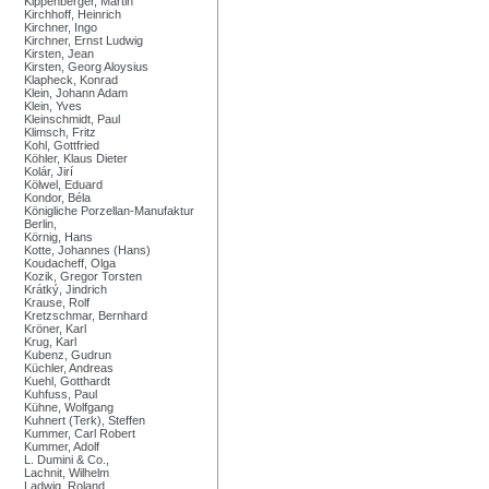
Kippenberger, Martin
Kirchhoff, Heinrich
Kirchner, Ingo
Kirchner, Ernst Ludwig
Kirsten, Jean
Kirsten, Georg Aloysius
Klapheck, Konrad
Klein, Johann Adam
Klein, Yves
Kleinschmidt, Paul
Klimsch, Fritz
Kohl, Gottfried
Köhler, Klaus Dieter
Kolár, Jirí
Kölwel, Eduard
Kondor, Béla
Königliche Porzellan-Manufaktur
Berlin,
Körnig, Hans
Kotte, Johannes (Hans)
Koudacheff, Olga
Kozik, Gregor Torsten
Krátký, Jindrich
Krause, Rolf
Kretzschmar, Bernhard
Kröner, Karl
Krug, Karl
Kubenz, Gudrun
Küchler, Andreas
Kuehl, Gotthardt
Kuhfuss, Paul
Kühne, Wolfgang
Kuhnert (Terk), Steffen
Kummer, Carl Robert
Kummer, Adolf
L. Dumini & Co.,
Lachnit, Wilhelm
Ladwig, Roland