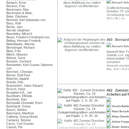
Barlach, Ernst
Bernard Sch
Beckert, Fritz
Grafitzeichnung 
Beckmann, Max
Schultze 73" so
Beckmann & Weis,
Technikbedingt mi
Beier, Ottohans
35,5 x 56,7 cm.
Bemmel, Karl Sebastian von
Benz, Rolf
Beran, Jaro
Berndt, Siegfried
Beurdeley, Alfred II
Beust, Friedrich Ferdinand von
460 Bernard S
Bieling, Herman Frederik
Bielohlawek, Werner
Bernard Sch
Birnstengel, Richard
Bleyl, Fritz
Aquarell über Fa
Blieck, Maurice
Jeweils u.re. si
Böhme, Gerd
Arbeit betitelt
Bondzin, Gerhard
versehen.
Bonstetten, Karl Gustav Salomon
Vereinzelt unschein
von
Max. 10,6 x 41,9 
Borchert, Christian
Börner, Emil Paul
Böttcher, Agathe
Brandt, Otto
Braunsdorf, Julius Eduard
Brosch, Hans
482 Zumeist 
Brueghel d.Ä., Jan
Arbeiten auf P
Buchheim, Elfriede
Buchholz, Karl
Buchwald-Zinnwald, Erich
Burkhardt, Oskar
Ursula Bank
Busch, Stefani
Hans Brosc
Butzmann, Manfred
Calberla, Georg Moritz
Klaus Dennh
Cantarini, Simone
Achim Freye
Carus, Carl Gustav
Cassel, Pol
Dieter Goltz