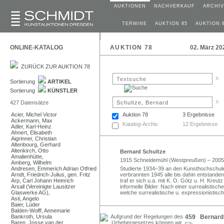
AUKTIONEN
NACHVERKAUF
ARCHIV
TERMINE
AUKTION 85
AUKTION 
ONLINE-KATALOG
AUKTION 78
02. März 20
ZURÜCK ZUR AUKTION 78
x
Sortierung
ARTIKEL
Sortierung
KÜNSTLER
x
427 Datensätze
Acier, Michel Victor
Auktion 78
3 Ergebnisse
Ackermann, Max
Katalog-Archiv
12 Ergebnisse
Adler, Karl-Heinz
Ahnert, Elisabeth
Aigrinner, Christian
Altenbourg, Gerhard
Altenkirch, Otto
Bernard Schultze
Amalienhütte,
1915 Schneidemühl (Westpreußen) – 2005
Amberg, Wilhelm
Andresen, Emmerich Adrian Otfried
Studierte 1934–39 an den Kunsthochschulen 
Arndt, Friedrich-Julius, gen. Fritz
verbrannten 1945 alle bis dahin entstanden
Arp, Carl Johann Heinrich
traf er sich u.a. mit K. O. Götz u. H. Kreu
Arsall (Vereinigte Lausitzer
informelle Bilder. Nach einer surrealistisc
Glaswerke AG),
welche surrealistische u. expressionistisc
Asti, Angelo
Baier, Lüder
Balden-Wolff, Annemarie
Bankroth, Ursula
459 Bernard 
Baren, Josse van der