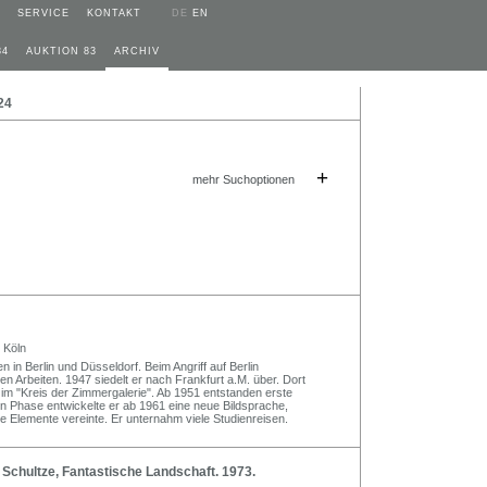
SERVICE
KONTAKT
DE
EN
84
AUKTION 83
ARCHIV
24
+
mehr Suchoptionen
 Köln
in Berlin und Düsseldorf. Beim Angriff auf Berlin
en Arbeiten. 1947 siedelt er nach Frankfurt a.M. über. Dort
tz im "Kreis der Zimmergalerie". Ab 1951 entstanden erste
hen Phase entwickelte er ab 1961 eine neue Bildsprache,
he Elemente vereinte. Er unternahm viele Studienreisen.
Schultze, Fantastische Landschaft. 1973.