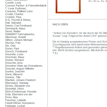
35 x 49 cm, Ra. 4
Corinth, Lovis
Cosmos Parfüm- & Feinseifenfabrik
T. Louis Guthman,
Couturier, Philibert Léon
Crodel, Charles
Croeber, Paul
D.G. Fischel & Söhne,
Dalí, Salvador
NACH OBEN
Damm, Carl Ferdinand
Dennhardt, Klaus
Dexel, Walter
* Artikel von Künstlern, für die durch die VG 
DIAMANT Fahrradwerke,
Zusatz "zzgl. Folgerechts-Anteil 2,5%" gekenn
Dikenman, Rudolf
Dilherr, Johann Michael
Die im Katalog ausgewiesenen Preise sind Schätz
Discher, Fritz
Zuschlagspreis wird damit keine Mehrwertsteu
Dix, Otto
** Regelbesteuerte Artikel sind gesondert geken
Doran, Paul
inkl. MwSt (brutto) ausgewiesen. Alle Aufrufe 
Dorsch, Ferdinand
7.3.)
Douzette, Louis
Drechsler, Klaus
Dreher, Richard
Drescher, Arno
Dresdner Hütte am Ostradamm,
Dressler, August Wilhelm
Dunkel, Joachim
Dürer, Albrecht
Durieux, Tilla
Eberlein, Johann Friedrich
Ebersbach, Hartwig
Eicken, Elisabeth von
Eisenfeld, Ulrich
Eishi (Chobunsai), Hosada
Erde, Eberhard von der
Ernst, Max
Faustner, Luitpold
Feindt-Eißner, Konstanze
Feininger, Lyonel