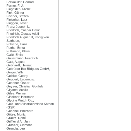
Felixmüller, Conrad
Ferner, F. J.
Fingesten, Michel
Fink, Günter
Fischer, Steffen
Fleischer, Lutz
Flüggen, Josef
Franz Joseph I.,
Friedrich, Caspar David
Friedrich, Gustav Adolf
Friedrich August III, König von
Sachsen,
Fritsche, Hans
Fuchs, Ernst
Fußmann, Klaus
Gallé, Émile
Gauermann, Friedrich
Gaul, August
Gebhardt, Helmut
Gebrüder Ihle Bildguss GmbH,
Geiger, Willi
Gelbke, Georg
Geppert, Eugeniusz
Gessner, Oscar
Geyser, Christian Gottlieb
Gigante, Achille
Gilles, Werner
Glöckner, Hermann
Glycine Watch Co.,
Gold- und Silberschmiede Köthen
(GSK),
Göschel, Eberhard
Götze, Moritz
Graetz, René
Griffier d.Ä., Jan
Gröszer, Clemens
Grundig, Lea