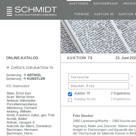
AUKTIONEN
NACHVERKAUF
ARCHIV
TERMINE
AUKTION 85
AUKTION 
ONLINE-KATALOG
AUKTION 79
15. Juni 20
ZURÜCK ZUR AUKTION 79
Sortierung
ARTIKEL
x
Sortierung
KÜNSTLER
x
431 Datensätze
Abbe, Ernst Karl
Auktion 79
2 Ergebnisse
Acier, Michel Victor
Katalog-Archiv
2 Ergebnisse
Aelteste Volkstedter
Porzellanmanufaktur,
Altenbourg, Gerhard
Amberg, Wilhelm
Arndt, Friedrich-Julius, gen. Fritz
Fritz Discher
Arnold, Walter
1880 Landsberg/Warthe – 1983 Kochel am
Arthois, Jacques d'
Auliczek der Ältere, Dominikus
Ingenieur, Maler und Zeichner. Neben seine
Bachmann, Hermann
fertigte er Zeichnungen und Aquarelle der
Bachmann, Horst
der Hochschule für bildende Künste in Berl