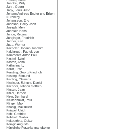
Jaeckel, Willy
Jahn, Georg
Japy, Louis-Aimé
Johann Andreas Endter und Erben,
Nürnberg,
Johansson, Eric
Johnson, Harry John
Joseph, Mely
Jüchser, Hans
Junge, Regina
Junginger, Friedrich
Jüttner, Karl
Juza, Werner
Kaendler, Johann Joachim
Kalckreuth, Patrick von
Kammerer, Anton Paul
Kasimir, Luigi
Kasten, Anna
Katharina II.,
Keller, Fritz
Kersting, Georg Friedrich
Kesting, Edmund
Kindling, Clemens
Kinzinger, Edmund Daniel
Kirchner, Johann Gottlieb
Kirsten, Jean
Kitzel, Herbert
Klein, Bernhard
Kleinschmidt, Paul
Klinger, Max
Knäbig, Maximilian
Knispel, Ulrich
Kohl, Gottfried
Kohlhoff, Walter
Kokoschka, Oskar
Königin Augusta,
Königliche Porzellanmanufaktur