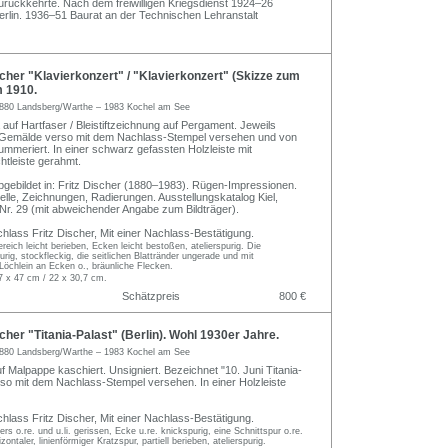
urückkehrte. Nach dem freiwilligen Kriegsdienst 1924–26
 Berlin. 1936–51 Baurat an der Technischen Lehranstalt
cher "Klavierkonzert" / "Klavierkonzert" (Skizze zum
 1910.
880 Landsberg/Warthe – 1983 Kochel am See
auf Hartfaser / Bleistiftzeichnung auf Pergament. Jeweils
s Gemälde verso mit dem Nachlass-Stempel versehen und von
mmeriert. In einer schwarz gefassten Holzleiste mit
htleiste gerahmt.
ebildet in: Fritz Discher (1880–1983). Rügen-Impressionen.
lle, Zeichnungen, Radierungen. Ausstellungskatalog Kiel,
tNr. 29 (mit abweichender Angabe zum Bildträger).
hlass Fritz Discher, Mit einer Nachlass-Bestätigung.
eich leicht berieben, Ecken leicht bestoßen, atelierspurig. Die
rig, stockfleckig, die seitlichen Blattränder ungerade und mit
 Löchlein an Ecken o., bräunliche Flecken.
7 x 47 cm / 22 x 30,7 cm.
Schätzpreis
800 €
cher "Titania-Palast" (Berlin). Wohl 1930er Jahre.
880 Landsberg/Warthe – 1983 Kochel am See
uf Malpappe kaschiert. Unsigniert. Bezeichnet "10. Juni Titania-
erso mit dem Nachlass-Stempel versehen. In einer Holzleiste
hlass Fritz Discher, Mit einer Nachlass-Bestätigung.
rs o.re. und u.li. gerissen, Ecke u.re. knickspurig, eine Schnittspur o.re.
zontaler, linienförmiger Kratzspur, partiell berieben, atelierspurig.