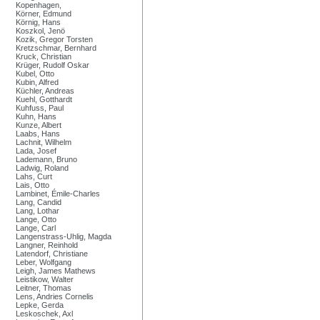
Kopenhagen,
Körner, Edmund
Körnig, Hans
Koszkol, Jenö
Kozik, Gregor Torsten
Kretzschmar, Bernhard
Kruck, Christian
Krüger, Rudolf Oskar
Kubel, Otto
Kubin, Alfred
Küchler, Andreas
Kuehl, Gotthardt
Kuhfuss, Paul
Kuhn, Hans
Kunze, Albert
Laabs, Hans
Lachnit, Wilhelm
Lada, Josef
Lademann, Bruno
Ladwig, Roland
Lahs, Curt
Lais, Otto
Lambinet, Émile-Charles
Lang, Candid
Lang, Lothar
Lange, Otto
Lange, Carl
Langenstrass-Uhlig, Magda
Langner, Reinhold
Latendorf, Christiane
Leber, Wolfgang
Leigh, James Mathews
Leistikow, Walter
Leitner, Thomas
Lens, Andries Cornelis
Lepke, Gerda
Leskoschek, Axl