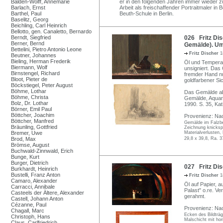
Balden-Wolff, Annemarie
er in den folgenden Jahren immer wieder z
Barlach, Ernst
Arbeit als freischaffender Portraitmaler in
Barthel, Paul
Beuth-Schule in Berlin.
Baselitz, Georg
Beichling, Carl Heinrich
Bellotto, gen. Canaletto, Bernardo
Berndt, Siegfried
026 Fritz Dis
Berner, Bernd
Gemälde). Um
Bettelini, Pietro Antonio Leone
Fritz Discher
1
Beutner, Johannes
Bieling, Herman Frederik
Öl und Tempera 
Biermann, Wolf
unsigniert. Da
Birnstengel, Richard
fremder Hand nu
Bloot, Pieter de
goldfarbener Sic
Böckstiegel, Peter August
Böhme, Lothar
Das Gemälde abg
Böhme, Christa
Gemälde, Aquare
Bolz, Dr. Lothar
1990. S. 35, Ka
Börner, Emil Paul
Böttcher, Joachim
Provenienz: Nac
Böttcher, Manfred
Gemälde im Falzber
Bräunling, Gottfried
Zeichnung knickspu
Bremer, Uwe
Materialverlusten,
Brod, Max
29,8 x 39,8, Ra. 3
Brömse, August
Buchwald-Zinnwald, Erich
Bunge, Kurt
Burger, Dietrich
027 Fritz Dis
Burkhardt, Heinrich
Bustelli, Franz Anton
Fritz Discher
1
Camaro, Alexander
Öl auf Papier, a
Carracci, Annibale
Palast" o.re. V
Casteels der Ältere, Alexander
gerahmt.
Castell, Johann Anton
Cézanne, Paul
Provenienz: Nac
Chagall, Marc
Ecken des Bildträge
Christoph, Hans
Malschicht mit hori
Claus, Carlfriedrich