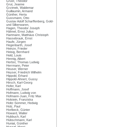
Grust, Theodor
Grut, Jeanne
Grzimek, Waldemar
Guillaumin, Armand
Günther, Herta
Gussmann, Otto
Gustav Adolf Scharffenberg, Gold-
und Silberwaren,
Hagen, Theodor Joseph
Hähnel, Ernst Julius
Hartmann, Matthäus Christoph
Hassebrauk, Ernst
Haufe, Jürgen
Hegenbarth, Josef
Heinze, Frieder
Heisig, Bernhard
Held, Louis
Hennig, Albert
Herbst, Thomas Ludwig
Herrmann, Peter
Heuser, Werner
Heyser, Friedrich Wilhelm
Hippold, Erhard
Hippold-Ahnert, Gussy
Hirsch, Karl-Georg
Hofer, Karl
Hoffmann, Josef
Hofmann, Ludwig von
Hofmann-Juan, Fritz Max
Holstein, Franziska
Holtz-Sommer, Hedwig
Holz, Paul
Horlbeck, Günter
Howard, Walter
Hubbuch, Karl
Hübschmann, Karl
Huniat, Günther
Hussel, Horst