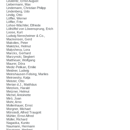
Leuteritz, Ernst August
Liebermann, Max
Lindemann, Christian Philipp
Lindenberg, Udo
Lindig, Otto
Löffler, Werner
Löffler, Fritz
Lohse-Wächtler, Elfriede
Lölhöffel von Löwensprung, Erich
Loose, Kurt
Ludwig Neresheimer & Co.,
Mackensen, Gerd
Makolies, Peter
Maletzke, Helmut
Malysheva, Lora
Marcks, Gerhard
Marzynski, Siegbert
Mattheuer, Wolfgang
Maurer, Dóra
Mediz-Pelikan, Emilie
Meidner, Ludwig
Meinshausen-Felsing, Marlies
Meirowsky, Katja
Meister, Otto
Merian d.J., Matthäus
Metzkes, Harald
Metzner, Helmut
Michel, Antoinette
Miró, Joan
Mohr, Arno
Mollenhauer, Ernst
Morgner, Michael
Mörstedt, Alfred Traugott
Mühler, Ernst Alfred
Müller, Richard
Nagaoka, Kunito
Naumann, Hermann
Naumann, Herbert