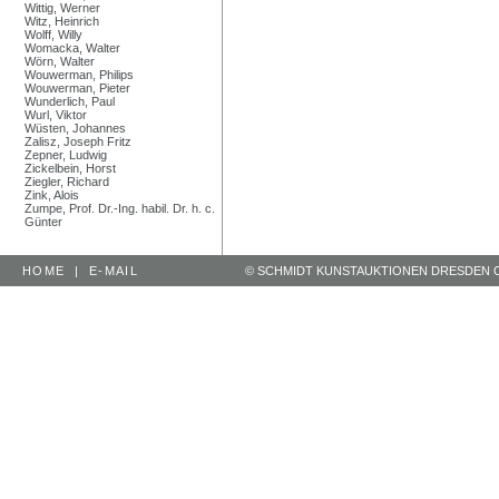
Wittig, Werner
Witz, Heinrich
Wolff, Willy
Womacka, Walter
Wörn, Walter
Wouwerman, Philips
Wouwerman, Pieter
Wunderlich, Paul
Wurl, Viktor
Wüsten, Johannes
Zalisz, Joseph Fritz
Zepner, Ludwig
Zickelbein, Horst
Ziegler, Richard
Zink, Alois
Zumpe, Prof. Dr.-Ing. habil. Dr. h. c.
Günter
HOME
|
E-MAIL
© SCHMIDT KUNSTAUKTIONEN DRESDEN