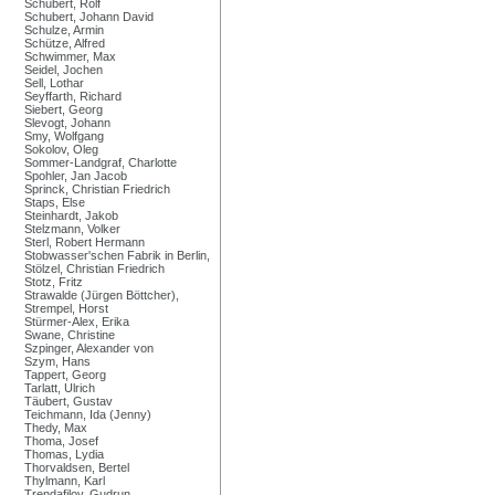
Schubert, Rolf
Schubert, Johann David
Schulze, Armin
Schütze, Alfred
Schwimmer, Max
Seidel, Jochen
Sell, Lothar
Seyffarth, Richard
Siebert, Georg
Slevogt, Johann
Smy, Wolfgang
Sokolov, Oleg
Sommer-Landgraf, Charlotte
Spohler, Jan Jacob
Sprinck, Christian Friedrich
Staps, Else
Steinhardt, Jakob
Stelzmann, Volker
Sterl, Robert Hermann
Stobwasser'schen Fabrik in Berlin,
Stölzel, Christian Friedrich
Stotz, Fritz
Strawalde (Jürgen Böttcher),
Strempel, Horst
Stürmer-Alex, Erika
Swane, Christine
Szpinger, Alexander von
Szym, Hans
Tappert, Georg
Tarlatt, Ulrich
Täubert, Gustav
Teichmann, Ida (Jenny)
Thedy, Max
Thoma, Josef
Thomas, Lydia
Thorvaldsen, Bertel
Thylmann, Karl
Trendafilov, Gudrun