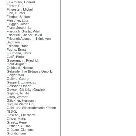
Felixmüller, Conrad
Ferner, F. J.
Fingesten, Michel
Fink, Günter
Fischer, Steffen
Fleischer, Lutz
Flüggen, Josef
Franz Joseph I.,
Friedrich, Gustav Adolf
Friedrich, Caspar David
Friedrich August III, König von
Sachsen,
Fritsche, Hans
Fuchs, Ernst
Fußmann, Klaus
Gallé, Émile
Gauermann, Friedrich
Gaul, August
Gebhardt, Helmut
Gebrüder Ihle Bildguss GmbH,
Geiger, Willi
Gelbke, Georg
Geppert, Eugeniusz
Gessner, Oscar
Geyser, Christian Gottlieb
Gigante, Achille
Gilles, Werner
Glöckner, Hermann
Glycine Watch Co.,
Gold- und Silberschmiede Köthen
(GSK),
Göschel, Eberhard
Götze, Moritz
Graetz, René
Griffier d.Ä., Jan
Gröszer, Clemens
Grundig, Lea