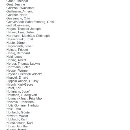
Grust, Theodor
Grut, Jeanne
Grzimek, Waldemar
Guillaumin, Armand
Günther, Herta
Gussmann, Otto
Gustav Adolf Scharffenberg, Gold-
und Silberwaren,
Hagen, Theodor Joseph
Hähnel, Ernst Julius
Hartmann, Matthäus Christoph
Hassebrauk, Ernst
Haufe, Jürgen
Hegenbarth, Josef
Heinze, Frieder
Heisig, Bernhard
Held, Louis
Hennig, Albert
Herbst, Thomas Ludwig
Herrmann, Peter
Heuser, Werner
Heyser, Friedrich Wilhelm
Hippold, Erhard
Hippold-Ahnert, Gussy
Hirsch, Karl-Georg
Hofer, Karl
Hoffmann, Josef
Hofmann, Ludwig von
Hofmann-Juan, Fritz Max
Holstein, Franziska
Holtz-Sommer, Hedwig
Holz, Paul
Horlbeck, Günter
Howard, Walter
Hubbuch, Karl
Hübschmann, Karl
Huniat, Günther
Hussel, Horst