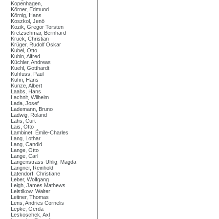
Kopenhagen,
Körner, Edmund
Körnig, Hans
Koszkol, Jenö
Kozik, Gregor Torsten
Kretzschmar, Bernhard
Kruck, Christian
Krüger, Rudolf Oskar
Kubel, Otto
Kubin, Alfred
Küchler, Andreas
Kuehl, Gotthardt
Kuhfuss, Paul
Kuhn, Hans
Kunze, Albert
Laabs, Hans
Lachnit, Wilhelm
Lada, Josef
Lademann, Bruno
Ladwig, Roland
Lahs, Curt
Lais, Otto
Lambinet, Émile-Charles
Lang, Lothar
Lang, Candid
Lange, Otto
Lange, Carl
Langenstrass-Uhlig, Magda
Langner, Reinhold
Latendorf, Christiane
Leber, Wolfgang
Leigh, James Mathews
Leistikow, Walter
Leitner, Thomas
Lens, Andries Cornelis
Lepke, Gerda
Leskoschek, Axl