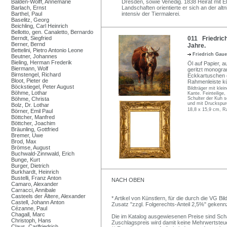
Balden-Wolff, Annemarie
Dresden, sowie Venedig. 1838 Heirat mit El
Barlach, Ernst
Landschaften orientierte er sich an der a
Barthel, Paul
intensiv der Tiermalerei.
Baselitz, Georg
Beichling, Carl Heinrich
Bellotto, gen. Canaletto, Bernardo
Berndt, Siegfried
011 Friedrich
Berner, Bernd
Jahre.
Bettelini, Pietro Antonio Leone
Friedrich Ga
Beutner, Johannes
Bieling, Herman Frederik
Öl auf Papier, a
Biermann, Wolf
geritzt monogra
Birnstengel, Richard
Eckkartuschen g
Bloot, Pieter de
Rahmenleiste kü
Böckstiegel, Peter August
Bildträger mit klei
Böhme, Lothar
Kante. Feinteilige
Böhme, Christa
Schulter der Kuh s
und mit Druckspur
Bolz, Dr. Lothar
18,8 x 15,9 cm, R
Börner, Emil Paul
Böttcher, Manfred
Böttcher, Joachim
Bräunling, Gottfried
Bremer, Uwe
Brod, Max
Brömse, August
Buchwald-Zinnwald, Erich
Bunge, Kurt
Burger, Dietrich
Burkhardt, Heinrich
Bustelli, Franz Anton
NACH OBEN
Camaro, Alexander
Carracci, Annibale
Casteels der Ältere, Alexander
* Artikel von Künstlern, für die durch die VG 
Castell, Johann Anton
Zusatz "zzgl. Folgerechts-Anteil 2,5%" gekenn
Cézanne, Paul
Chagall, Marc
Die im Katalog ausgewiesenen Preise sind Schätz
Christoph, Hans
Zuschlagspreis wird damit keine Mehrwertsteu
Claus, Carlfriedrich