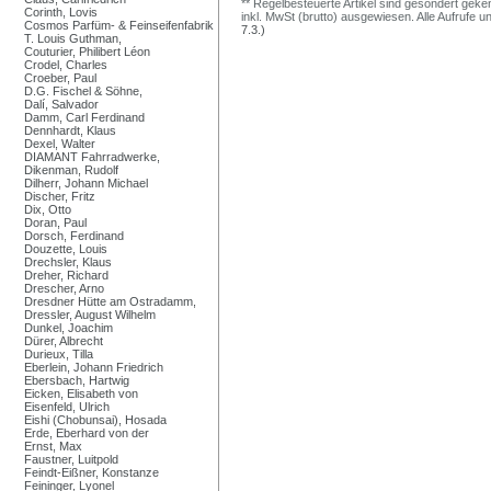
** Regelbesteuerte Artikel sind gesondert geken
Corinth, Lovis
inkl. MwSt (brutto) ausgewiesen. Alle Aufrufe 
Cosmos Parfüm- & Feinseifenfabrik
7.3.)
T. Louis Guthman,
Couturier, Philibert Léon
Crodel, Charles
Croeber, Paul
D.G. Fischel & Söhne,
Dalí, Salvador
Damm, Carl Ferdinand
Dennhardt, Klaus
Dexel, Walter
DIAMANT Fahrradwerke,
Dikenman, Rudolf
Dilherr, Johann Michael
Discher, Fritz
Dix, Otto
Doran, Paul
Dorsch, Ferdinand
Douzette, Louis
Drechsler, Klaus
Dreher, Richard
Drescher, Arno
Dresdner Hütte am Ostradamm,
Dressler, August Wilhelm
Dunkel, Joachim
Dürer, Albrecht
Durieux, Tilla
Eberlein, Johann Friedrich
Ebersbach, Hartwig
Eicken, Elisabeth von
Eisenfeld, Ulrich
Eishi (Chobunsai), Hosada
Erde, Eberhard von der
Ernst, Max
Faustner, Luitpold
Feindt-Eißner, Konstanze
Feininger, Lyonel