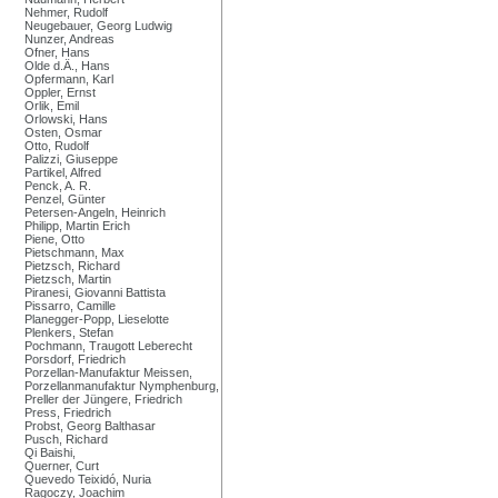
Nehmer, Rudolf
Neugebauer, Georg Ludwig
Nunzer, Andreas
Ofner, Hans
Olde d.Ä., Hans
Opfermann, Karl
Oppler, Ernst
Orlik, Emil
Orlowski, Hans
Osten, Osmar
Otto, Rudolf
Palizzi, Giuseppe
Partikel, Alfred
Penck, A. R.
Penzel, Günter
Petersen-Angeln, Heinrich
Philipp, Martin Erich
Piene, Otto
Pietschmann, Max
Pietzsch, Richard
Pietzsch, Martin
Piranesi, Giovanni Battista
Pissarro, Camille
Planegger-Popp, Lieselotte
Plenkers, Stefan
Pochmann, Traugott Leberecht
Porsdorf, Friedrich
Porzellan-Manufaktur Meissen,
Porzellanmanufaktur Nymphenburg,
Preller der Jüngere, Friedrich
Press, Friedrich
Probst, Georg Balthasar
Pusch, Richard
Qi Baishi,
Querner, Curt
Quevedo Teixidó, Nuria
Ragoczy, Joachim