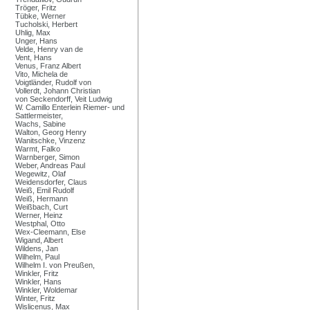
Tröger, Fritz
Tübke, Werner
Tucholski, Herbert
Uhlig, Max
Unger, Hans
Velde, Henry van de
Vent, Hans
Venus, Franz Albert
Vito, Michela de
Voigtländer, Rudolf von
Vollerdt, Johann Christian
von Seckendorff, Veit Ludwig
W. Camillo Enterlein Riemer- und
Sattlermeister,
Wachs, Sabine
Walton, Georg Henry
Wanitschke, Vinzenz
Warmt, Falko
Warnberger, Simon
Weber, Andreas Paul
Wegewitz, Olaf
Weidensdorfer, Claus
Weiß, Emil Rudolf
Weiß, Hermann
Weißbach, Curt
Werner, Heinz
Westphal, Otto
Wex-Cleemann, Else
Wigand, Albert
Wildens, Jan
Wilhelm, Paul
Wilhelm I. von Preußen,
Winkler, Fritz
Winkler, Hans
Winkler, Woldemar
Winter, Fritz
Wislicenus, Max