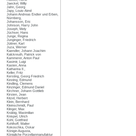
Jaeckel, Willy
Jahn, Georg
Japy, Louis-Aimé
Johann Andreas Endter und Erben,
Nürnberg,
Johansson, Eric
Johnson, Harry John
Joseph, Mely
Jüchser, Hans
Junge, Regina
Junginger, Friedrich
Jüttner, Karl
Juza, Werner
Kaendler, Johann Joachim
Kalckreuth, Patrick von
Kammerer, Anton Paul
Kasimir, Luigi
Kasten, Anna
Katharina II.,
Keller, Fritz
Kersting, Georg Friedrich
Kesting, Edmund
Kindling, Clemens
Kinzinger, Edmund Daniel
Kirchner, Johann Gottlieb
Kirsten, Jean
Kitzel, Herbert
Klein, Bernhard
Kleinschmidt, Paul
Klinger, Max
Knäbig, Maximilian
Knispel, Ulrich
Kohl, Gottfried
Kohlhoff, Walter
Kokoschka, Oskar
Königin Augusta,
Königliche Porzellanmanufaktur