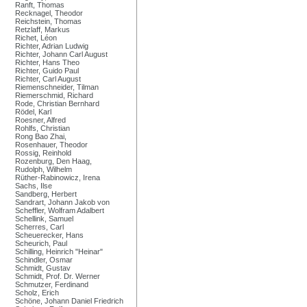
Ranft, Thomas
Recknagel, Theodor
Reichstein, Thomas
Retzlaff, Markus
Richet, Léon
Richter, Adrian Ludwig
Richter, Johann Carl August
Richter, Hans Theo
Richter, Guido Paul
Richter, Carl August
Riemenschneider, Tilman
Riemerschmid, Richard
Rode, Christian Bernhard
Rödel, Karl
Roesner, Alfred
Rohlfs, Christian
Rong Bao Zhai,
Rosenhauer, Theodor
Rossig, Reinhold
Rozenburg, Den Haag,
Rudolph, Wilhelm
Rüther-Rabinowicz, Irena
Sachs, Ilse
Sandberg, Herbert
Sandrart, Johann Jakob von
Scheffler, Wolfram Adalbert
Schellink, Samuel
Scherres, Carl
Scheuerecker, Hans
Scheurich, Paul
Schilling, Heinrich "Heinar"
Schindler, Osmar
Schmidt, Gustav
Schmidt, Prof. Dr. Werner
Schmutzer, Ferdinand
Scholz, Erich
Schöne, Johann Daniel Friedrich