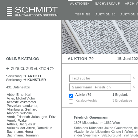
AUKTIONEN
NACHVERKAUF
ARCHIV
TERMINE
AUKTION 85
AUKTION 
ONLINE-KATALOG
AUKTION 79
15. Juni 20
ZURÜCK ZUR AUKTION 79
Sortierung
ARTIKEL
x
Sortierung
KÜNSTLER
x
431 Datensätze
Abbe, Ernst Karl
Auktion 79
1 Ergebnis
Acier, Michel Victor
Katalog-Archiv
3 Ergebnisse
Aelteste Volkstedter
Porzellanmanufaktur,
Altenbourg, Gerhard
Amberg, Wilhelm
Arndt, Friedrich-Julius, gen. Fritz
Friedrich Gauermann
Arnold, Walter
1807 Miesenbach – 1862 Wien
Arthois, Jacques d'
Auliczek der Ältere, Dominikus
Sohn des Künstlers Jakob Gauermann, der 
Bachmann, Horst
Akademie der bildenden Künste in Wien, e
Bachmann, Hermann
in der Steiermark, Salzburg und Tirol. Stu