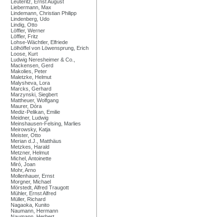
Leuteritz, Ernst August
Liebermann, Max
Lindemann, Christian Philipp
Lindenberg, Udo
Lindig, Otto
Löffler, Werner
Löffler, Fritz
Lohse-Wächtler, Elfriede
Lölhöffel von Löwensprung, Erich
Loose, Kurt
Ludwig Neresheimer & Co.,
Mackensen, Gerd
Makolies, Peter
Maletzke, Helmut
Malysheva, Lora
Marcks, Gerhard
Marzynski, Siegbert
Mattheuer, Wolfgang
Maurer, Dóra
Mediz-Pelikan, Emilie
Meidner, Ludwig
Meinshausen-Felsing, Marlies
Meirowsky, Katja
Meister, Otto
Merian d.J., Matthäus
Metzkes, Harald
Metzner, Helmut
Michel, Antoinette
Miró, Joan
Mohr, Arno
Mollenhauer, Ernst
Morgner, Michael
Mörstedt, Alfred Traugott
Mühler, Ernst Alfred
Müller, Richard
Nagaoka, Kunito
Naumann, Hermann
Naumann, Herbert