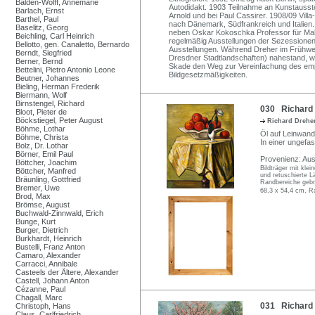
Balden-Wolff, Annemarie
Autodidakt. 1903 Teilnahme an Kunstausstel
Barlach, Ernst
Arnold und bei Paul Cassirer. 1908/09 Vill
Barthel, Paul
nach Dänemark, Südfrankreich und Italien
Baselitz, Georg
neben Oskar Kokoschka Professor für Male
Beichling, Carl Heinrich
regelmäßig Ausstellungen der Sezessionen
Bellotto, gen. Canaletto, Bernardo
Ausstellungen. Während Dreher im Frühw
Berndt, Siegfried
Dresdner Stadtlandschaften) nahestand, wi
Berner, Bernd
Skade den Weg zur Vereinfachung des emp
Bettelini, Pietro Antonio Leone
Bildgesetzmäßigkeiten.
Beutner, Johannes
Bieling, Herman Frederik
Biermann, Wolf
Birnstengel, Richard
030 Richard D
Bloot, Pieter de
Böckstiegel, Peter August
Richard Drehe
Böhme, Lothar
Öl auf Leinwand.
Böhme, Christa
In einer ungefas
Bolz, Dr. Lothar
Börner, Emil Paul
Provenienz: Au
Böttcher, Joachim
Bildträger mit klei
Böttcher, Manfred
und retuschierte Lä
Bräunling, Gottfried
Randbereiche gebrä
Bremer, Uwe
68,3 x 54,4 cm, R
Brod, Max
Brömse, August
Buchwald-Zinnwald, Erich
Bunge, Kurt
Burger, Dietrich
Burkhardt, Heinrich
Bustelli, Franz Anton
Camaro, Alexander
Carracci, Annibale
Casteels der Ältere, Alexander
Castell, Johann Anton
Cézanne, Paul
Chagall, Marc
031 Richard D
Christoph, Hans
Claus, Carlfriedrich