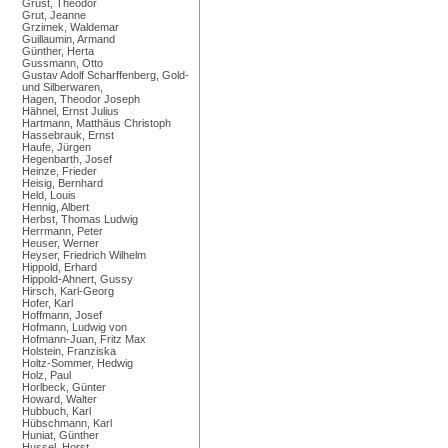
Grust, Theodor
Grut, Jeanne
Grzimek, Waldemar
Guillaumin, Armand
Günther, Herta
Gussmann, Otto
Gustav Adolf Scharffenberg, Gold-
und Silberwaren,
Hagen, Theodor Joseph
Hähnel, Ernst Julius
Hartmann, Matthäus Christoph
Hassebrauk, Ernst
Haufe, Jürgen
Hegenbarth, Josef
Heinze, Frieder
Heisig, Bernhard
Held, Louis
Hennig, Albert
Herbst, Thomas Ludwig
Herrmann, Peter
Heuser, Werner
Heyser, Friedrich Wilhelm
Hippold, Erhard
Hippold-Ahnert, Gussy
Hirsch, Karl-Georg
Hofer, Karl
Hoffmann, Josef
Hofmann, Ludwig von
Hofmann-Juan, Fritz Max
Holstein, Franziska
Holtz-Sommer, Hedwig
Holz, Paul
Horlbeck, Günter
Howard, Walter
Hubbuch, Karl
Hübschmann, Karl
Huniat, Günther
Hussel, Horst