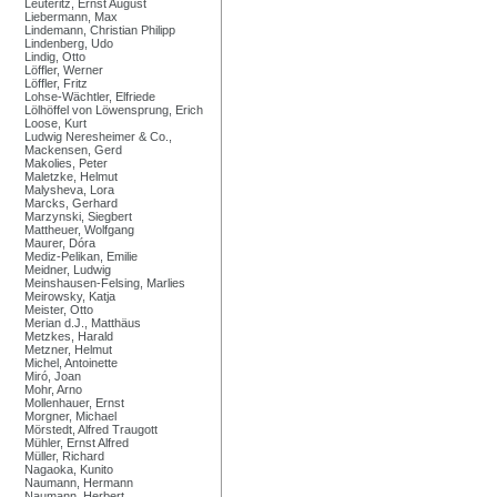
Leuteritz, Ernst August
Liebermann, Max
Lindemann, Christian Philipp
Lindenberg, Udo
Lindig, Otto
Löffler, Werner
Löffler, Fritz
Lohse-Wächtler, Elfriede
Lölhöffel von Löwensprung, Erich
Loose, Kurt
Ludwig Neresheimer & Co.,
Mackensen, Gerd
Makolies, Peter
Maletzke, Helmut
Malysheva, Lora
Marcks, Gerhard
Marzynski, Siegbert
Mattheuer, Wolfgang
Maurer, Dóra
Mediz-Pelikan, Emilie
Meidner, Ludwig
Meinshausen-Felsing, Marlies
Meirowsky, Katja
Meister, Otto
Merian d.J., Matthäus
Metzkes, Harald
Metzner, Helmut
Michel, Antoinette
Miró, Joan
Mohr, Arno
Mollenhauer, Ernst
Morgner, Michael
Mörstedt, Alfred Traugott
Mühler, Ernst Alfred
Müller, Richard
Nagaoka, Kunito
Naumann, Hermann
Naumann, Herbert