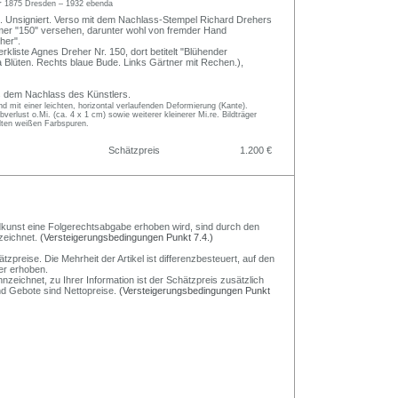
r
1875 Dresden – 1932 ebenda
. Unsigniert. Verso mit dem Nachlass-Stempel Richard Drehers
er "150" versehen, darunter wohl von fremder Hand
her".
rkliste Agnes Dreher Nr. 150, dort betitelt "Blühender
 Blüten. Rechts blaue Bude. Links Gärtner mit Rechen.),
s dem Nachlass des Künstlers.
nd mit einer leichten, horizontal verlaufenden Deformierung (Kante).
verlust o.Mi. (ca. 4 x 1 cm) sowie weiterer kleinerer Mi.re. Bildträger
elten weißen Farbspuren.
Schätzpreis
1.200 €
Bildkunst eine Folgerechtsabgabe erhoben wird, sind durch den
zeichnet.
(Versteigerungsbedingungen Punkt 7.4.)
preise. Die Mehrheit der Artikel ist differenzbesteuert, auf den
er erhoben.
nzeichnet, zu Ihrer Information ist der Schätzpreis zusätzlich
und Gebote sind Nettopreise.
(Versteigerungsbedingungen Punkt