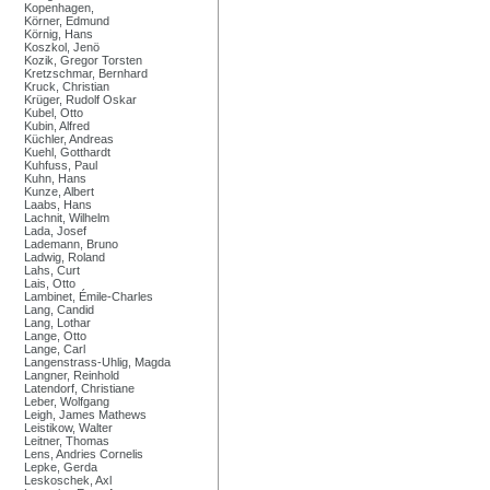
Kopenhagen,
Körner, Edmund
Körnig, Hans
Koszkol, Jenö
Kozik, Gregor Torsten
Kretzschmar, Bernhard
Kruck, Christian
Krüger, Rudolf Oskar
Kubel, Otto
Kubin, Alfred
Küchler, Andreas
Kuehl, Gotthardt
Kuhfuss, Paul
Kuhn, Hans
Kunze, Albert
Laabs, Hans
Lachnit, Wilhelm
Lada, Josef
Lademann, Bruno
Ladwig, Roland
Lahs, Curt
Lais, Otto
Lambinet, Émile-Charles
Lang, Candid
Lang, Lothar
Lange, Otto
Lange, Carl
Langenstrass-Uhlig, Magda
Langner, Reinhold
Latendorf, Christiane
Leber, Wolfgang
Leigh, James Mathews
Leistikow, Walter
Leitner, Thomas
Lens, Andries Cornelis
Lepke, Gerda
Leskoschek, Axl