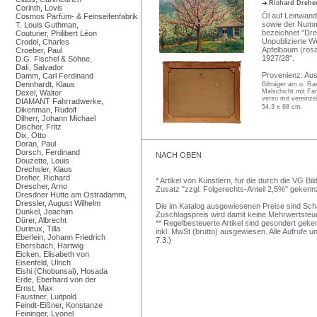
Richard Drehe
Corinth, Lovis
Öl auf Leinwand
Cosmos Parfüm- & Feinseifenfabrik
sowie der Numm
T. Louis Guthman,
bezeichnet "Dre
Couturier, Philibert Léon
Unpublizierte We
Crodel, Charles
Apfelbaum (rosa
Croeber, Paul
1927/28".
D.G. Fischel & Söhne,
Dalí, Salvador
Provenienz: Au
Damm, Carl Ferdinand
Dennhardt, Klaus
Bilträger am o. Ra
Malschicht mit Farb
Dexel, Walter
verso mit vereinz
DIAMANT Fahrradwerke,
54,3 x 68 cm.
Dikenman, Rudolf
Dilherr, Johann Michael
Discher, Fritz
Dix, Otto
Doran, Paul
Dorsch, Ferdinand
NACH OBEN
Douzette, Louis
Drechsler, Klaus
Dreher, Richard
* Artikel von Künstlern, für die durch die VG 
Drescher, Arno
Zusatz "zzgl. Folgerechts-Anteil 2,5%" gekenn
Dresdner Hütte am Ostradamm,
Dressler, August Wilhelm
Die im Katalog ausgewiesenen Preise sind Schätz
Dunkel, Joachim
Zuschlagspreis wird damit keine Mehrwertsteu
Dürer, Albrecht
** Regelbesteuerte Artikel sind gesondert geken
Durieux, Tilla
inkl. MwSt (brutto) ausgewiesen. Alle Aufrufe 
Eberlein, Johann Friedrich
7.3.)
Ebersbach, Hartwig
Eicken, Elisabeth von
Eisenfeld, Ulrich
Eishi (Chobunsai), Hosada
Erde, Eberhard von der
Ernst, Max
Faustner, Luitpold
Feindt-Eißner, Konstanze
Feininger, Lyonel