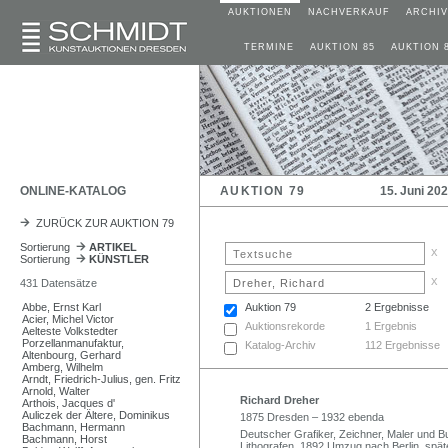
AUKTIONEN
NACHVERKAUF
ARCHIV
TERMINE
AUKTION 85
AUKTION 
ONLINE-KATALOG
AUKTION 79
15. Juni 20
ZURÜCK ZUR AUKTION 79
Sortierung
ARTIKEL
x
Sortierung
KÜNSTLER
x
431 Datensätze
Abbe, Ernst Karl
Auktion 79
2 Ergebnisse
Acier, Michel Victor
Auktionsrekorde
1 Ergebnis
Aelteste Volkstedter
Porzellanmanufaktur,
Katalog-Archiv
112 Ergebnisse
Altenbourg, Gerhard
Amberg, Wilhelm
Arndt, Friedrich-Julius, gen. Fritz
Arnold, Walter
Richard Dreher
Arthois, Jacques d'
Auliczek der Ältere, Dominikus
1875 Dresden – 1932 ebenda
Bachmann, Hermann
Deutscher Grafiker, Zeichner, Maler und Bu
Bachmann, Horst
Lithografen. 1892 Umzug nach Berlin, spät