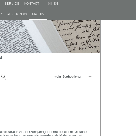
SERVICE
KONTAKT
DE
EN
84
AUKTION 83
ARCHIV
24
+
mehr Suchoptionen
chillustrator. Als Vierzehnjähriger Lehre bei einem Dresdner
er Retuscheur bei einem Fotografen, als Maler zunächst