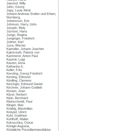
Jaeckel, Willy
Jahn, Georg
Japy, Louis-Aimé
Johann Andreas Endter und Erben,
Nürnberg,
Johansson, Eric
Johnson, Harry John
Joseph, Mely
Jüchser, Hans
Junge, Regina
Junginger, Friedrich
Jüttner, Karl
Juza, Werner
Kaendler, Johann Joachim
Kalckreuth, Patrick von
Kammerer, Anton Paul
Kasimir, Luigi
Kasten, Anna
Katharina II.,
Keller, Fritz
Kersting, Georg Friedrich
Kesting, Edmund
Kindling, Clemens
Kinzinger, Edmund Daniel
Kirchner, Johann Gottlieb
Kirsten, Jean
Kitzel, Herbert
Klein, Bernhard
Kleinschmidt, Paul
Klinger, Max
Knäbig, Maximilian
Knispel, Ulrich
Kohl, Gottfried
Kohlhoff, Walter
Kokoschka, Oskar
Königin Augusta,
Königliche Porzellanmanufaktur