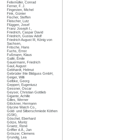
Felixmüller, Conrad
Ferner, F. J.
Fingesten, Michel
Fink, Günter
Fischer, Steffen
Fleischer, Lutz
Flüggen, Josef
Franz Joseph I.,
Friedrich, Caspar David
Friedrich, Gustav Adolf
Friedrich August III, König von
Sachsen,
Fritsche, Hans
Fuchs, Ernst
Fußmann, Klaus
Gallé, Émile
Gauermann, Friedrich
Gaul, August
Gebhardt, Helmut
Gebrüder Ihle Bildguss GmbH,
Geiger, Willi
Gelbke, Georg
Geppert, Eugeniusz
Gessner, Oscar
Geyser, Christian Gottlieb
Gigante, Achille
Gilles, Werner
Glöckner, Hermann
Glycine Watch Co.,
Gold- und Silberschmiede Köthen
(GSK),
Göschel, Eberhard
Götze, Moritz
Graetz, René
Griffier d.Ä., Jan
Gröszer, Clemens
Grundig, Lea