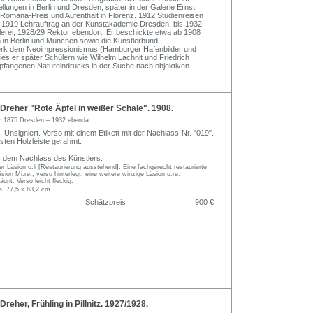
lungen in Berlin und Dresden, später in der Galerie Ernst
a-Romana-Preis und Aufenthalt in Florenz. 1912 Studienreisen
. 1919 Lehrauftrag an der Kunstakademie Dresden, bis 1932
rei, 1928/29 Rektor ebendort. Er beschickte etwa ab 1908
 in Berlin und München sowie die Künstlerbund-
erk dem Neoimpressionismus (Hamburger Hafenbilder und
es er später Schülern wie Wilhelm Lachnit und Friedrich
fangenen Natureindrucks in der Suche nach objektiven
reher "Rote Äpfel in weißer Schale". 1908.
r
1875 Dresden – 1932 ebenda
 Unsigniert. Verso mit einem Etikett mit der Nachlass-Nr. "019".
sten Holzleiste gerahmt.
s dem Nachlass des Künstlers.
ner Läsion o.li [Restaurierung ausstehend]. Eine fachgerecht restaurierte
sion Mi.re., verso hinterlegt, eine weitere winzige Läsion u.re.
unt. Verso leicht fleckig.
a. 77,5 x 63,2 cm.
Schätzpreis
900 €
reher, Frühling in Pillnitz. 1927/1928.