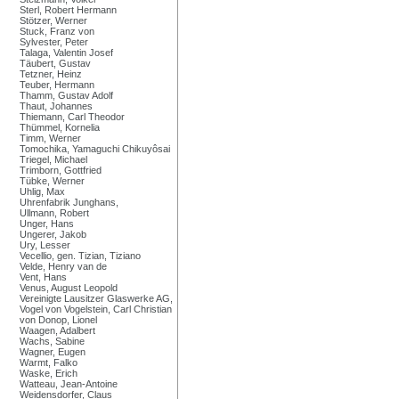
Sterl, Robert Hermann
Stötzer, Werner
Stuck, Franz von
Sylvester, Peter
Talaga, Valentin Josef
Täubert, Gustav
Tetzner, Heinz
Teuber, Hermann
Thamm, Gustav Adolf
Thaut, Johannes
Thiemann, Carl Theodor
Thümmel, Kornelia
Timm, Werner
Tomochika, Yamaguchi Chikuyôsai
Triegel, Michael
Trimborn, Gottfried
Tübke, Werner
Uhlig, Max
Uhrenfabrik Junghans,
Ullmann, Robert
Unger, Hans
Ungerer, Jakob
Ury, Lesser
Vecellio, gen. Tizian, Tiziano
Velde, Henry van de
Vent, Hans
Venus, August Leopold
Vereinigte Lausitzer Glaswerke AG,
Vogel von Vogelstein, Carl Christian
von Donop, Lionel
Waagen, Adalbert
Wachs, Sabine
Wagner, Eugen
Warmt, Falko
Waske, Erich
Watteau, Jean-Antoine
Weidensdorfer, Claus