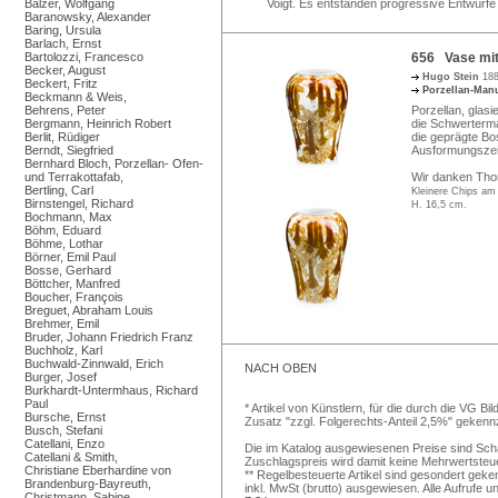
Balzer, Wolfgang
Voigt. Es entstanden progressive Entwürfe 
Baranowsky, Alexander
Baring, Ursula
Barlach, Ernst
Bartolozzi, Francesco
656 Vase mit
Becker, August
Hugo Stein
188
Beckert, Fritz
Porzellan-Man
Beckmann & Weis,
Behrens, Peter
Porzellan, glasi
Bergmann, Heinrich Robert
die Schwertermar
Berlit, Rüdiger
die geprägte Bos
Berndt, Siegfried
Ausformungszei
Bernhard Bloch, Porzellan- Ofen-
und Terrakottafab,
Wir danken Thom
Bertling, Carl
Kleinere Chips am
Birnstengel, Richard
H. 16,5 cm.
Bochmann, Max
Böhm, Eduard
Böhme, Lothar
Börner, Emil Paul
Bosse, Gerhard
Böttcher, Manfred
Boucher, François
Breguet, Abraham Louis
Brehmer, Emil
Bruder, Johann Friedrich Franz
Buchholz, Karl
Buchwald-Zinnwald, Erich
NACH OBEN
Burger, Josef
Burkhardt-Untermhaus, Richard
Paul
* Artikel von Künstlern, für die durch die VG 
Bursche, Ernst
Zusatz "zzgl. Folgerechts-Anteil 2,5%" gekenn
Busch, Stefani
Catellani, Enzo
Die im Katalog ausgewiesenen Preise sind Schätz
Catellani & Smith,
Zuschlagspreis wird damit keine Mehrwertsteu
Christiane Eberhardine von
** Regelbesteuerte Artikel sind gesondert geken
Brandenburg-Bayreuth,
inkl. MwSt (brutto) ausgewiesen. Alle Aufrufe 
Christmann, Sabine