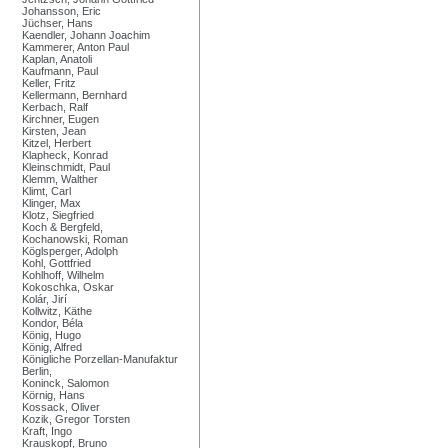
Johansson, Eric
Jüchser, Hans
Kaendler, Johann Joachim
Kammerer, Anton Paul
Kaplan, Anatoli
Kaufmann, Paul
Keller, Fritz
Kellermann, Bernhard
Kerbach, Ralf
Kirchner, Eugen
Kirsten, Jean
Kitzel, Herbert
Klapheck, Konrad
Kleinschmidt, Paul
Klemm, Walther
Klimt, Carl
Klinger, Max
Klotz, Siegfried
Koch & Bergfeld,
Kochanowski, Roman
Köglsperger, Adolph
Kohl, Gottfried
Kohlhoff, Wilhelm
Kokoschka, Oskar
Kolár, Jirí
Kollwitz, Käthe
Kondor, Béla
König, Hugo
König, Alfred
Königliche Porzellan-Manufaktur
Berlin,
Koninck, Salomon
Körnig, Hans
Kossack, Oliver
Kozik, Gregor Torsten
Kraft, Ingo
Krauskopf, Bruno