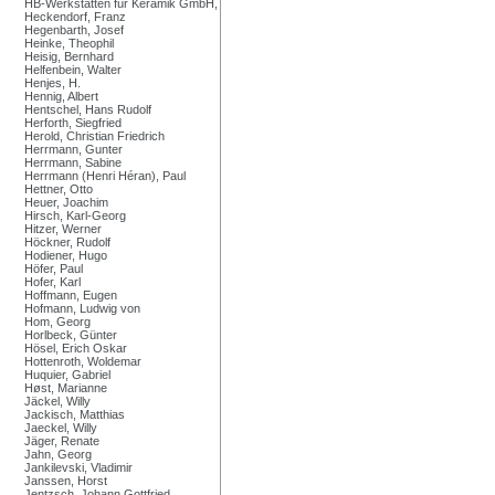
HB-Werkstätten für Keramik GmbH,
Heckendorf, Franz
Hegenbarth, Josef
Heinke, Theophil
Heisig, Bernhard
Helfenbein, Walter
Henjes, H.
Hennig, Albert
Hentschel, Hans Rudolf
Herforth, Siegfried
Herold, Christian Friedrich
Herrmann, Gunter
Herrmann, Sabine
Herrmann (Henri Héran), Paul
Hettner, Otto
Heuer, Joachim
Hirsch, Karl-Georg
Hitzer, Werner
Höckner, Rudolf
Hodiener, Hugo
Höfer, Paul
Hofer, Karl
Hoffmann, Eugen
Hofmann, Ludwig von
Hom, Georg
Horlbeck, Günter
Hösel, Erich Oskar
Hottenroth, Woldemar
Huquier, Gabriel
Høst, Marianne
Jäckel, Willy
Jackisch, Matthias
Jaeckel, Willy
Jäger, Renate
Jahn, Georg
Jankilevski, Vladimir
Janssen, Horst
Jentzsch, Johann Gottfried