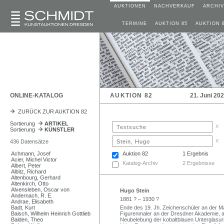
AUKTIONEN
NACHVERKAUF
ARCHIV
TERMINE
AUKTION 85
AUKTION 
ONLINE-KATALOG
AUKTION 82
21. Juni 20
ZURÜCK ZUR AUKTION 82
Sortierung
ARTIKEL
x
Sortierung
KÜNSTLER
x
436 Datensätze
Achmann, Josef
Auktion 82
1 Ergebnis
Acier, Michel Victor
Katalog-Archiv
2 Ergebnisse
Albert, Peter
Albitz, Richard
Altenbourg, Gerhard
Altenkirch, Otto
Alvensleben, Oscar von
Hugo Stein
Andernach, R. E.
1881 ? – 1930 ?
Andrae, Elisabeth
Badt, Kurt
Ende des 19. Jh. Zeichenschüler an der M
Baisch, Wilhelm Heinrich Gottlieb
Figurenmaler an der Dresdner Akademie, a
Balden, Theo
Neubelebung der kobaltblauen Unterglasur