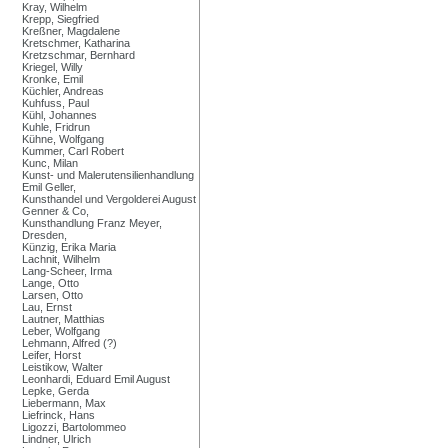
Kray, Wilhelm
Krepp, Siegfried
Kreßner, Magdalene
Kretschmer, Katharina
Kretzschmar, Bernhard
Kriegel, Willy
Kronke, Emil
Küchler, Andreas
Kuhfuss, Paul
Kühl, Johannes
Kuhle, Fridrun
Kühne, Wolfgang
Kummer, Carl Robert
Kunc, Milan
Kunst- und Malerutensilienhandlung
Emil Geller,
Kunsthandel und Vergolderei August
Genner & Co,
Kunsthandlung Franz Meyer,
Dresden,
Künzig, Erika Maria
Lachnit, Wilhelm
Lang-Scheer, Irma
Lange, Otto
Larsen, Otto
Lau, Ernst
Lautner, Matthias
Leber, Wolfgang
Lehmann, Alfred (?)
Leifer, Horst
Leistikow, Walter
Leonhardi, Eduard Emil August
Lepke, Gerda
Liebermann, Max
Liefrinck, Hans
Ligozzi, Bartolommeo
Lindner, Ulrich