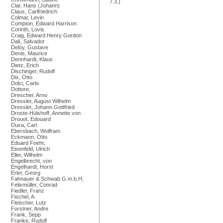
7.3.)
Clar, Hans (Johann)
Claus, Carlfriedrich
Colmar, Levin
Compton, Edward Harrison
Corinth, Lovis
Craig, Edward Henry Gordon
Dalí, Salvador
Deloy, Gustave
Denis, Maurice
Dennhardt, Klaus
Dietz, Erich
Dischinger, Rudolf
Dix, Otto
Dolci, Carlo
Dottore,
Drescher, Arno
Dressler, August Wilhelm
Dressler, Johann Gottfried
Droste-Hülshoff, Annette von
Drouot, Edouard
Duxa, Carl
Ebersbach, Wolfram
Eckmann, Otto
Eduard Foehr,
Eisenfeld, Ulrich
Eller, Wilhelm
Engelbrecht, von
Engelhardt, Horst
Erler, Georg
Fahnauer & Schwab G.m.b.H,
Felixmüller, Conrad
Fiedler, Franz
Fischel, A.
Fleischer, Lutz
Forstner, Andre
Frank, Sepp
Franke, Rudolf