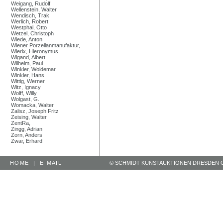
Weigang, Rudolf
Wellenstein, Walter
Wendisch, Trak
Werlich, Robert
Westphal, Otto
Wetzel, Christoph
Wiede, Anton
Wiener Porzellanmanufaktur,
Wierix, Hieronymus
Wigand, Albert
Wilhelm, Paul
Winkler, Woldemar
Winkler, Hans
Wittig, Werner
Witz, Ignacy
Wolff, Willy
Wolgast, G.
Womacka, Walter
Zalisz, Joseph Fritz
Zeising, Walter
ZentRa,
Zingg, Adrian
Zorn, Anders
Zwar, Erhard
HOME
|
E-MAIL
© SCHMIDT KUNSTAUKTIONEN DRESDEN