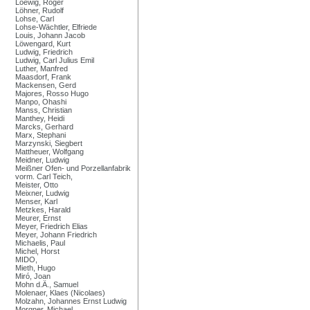
Loewig, Roger
Löhner, Rudolf
Lohse, Carl
Lohse-Wächtler, Elfriede
Louis, Johann Jacob
Löwengard, Kurt
Ludwig, Friedrich
Ludwig, Carl Julius Emil
Luther, Manfred
Maasdorf, Frank
Mackensen, Gerd
Majores, Rosso Hugo
Manpo, Ohashi
Manss, Christian
Manthey, Heidi
Marcks, Gerhard
Marx, Stephani
Marzynski, Siegbert
Mattheuer, Wolfgang
Meidner, Ludwig
Meißner Ofen- und Porzellanfabrik
vorm. Carl Teich,
Meister, Otto
Meixner, Ludwig
Menser, Karl
Metzkes, Harald
Meurer, Ernst
Meyer, Friedrich Elias
Meyer, Johann Friedrich
Michaelis, Paul
Michel, Horst
MIDO,
Mieth, Hugo
Miró, Joan
Mohn d.Ä., Samuel
Molenaer, Klaes (Nicolaes)
Molzahn, Johannes Ernst Ludwig
Morgner, Michael