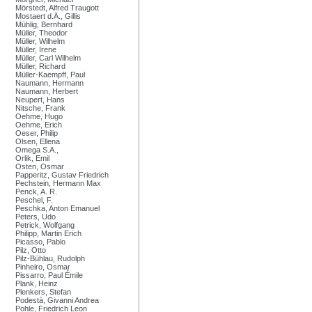
Mörstedt, Alfred Traugott
Mostaert d.Ä., Gillis
Mühlig, Bernhard
Müller, Theodor
Müller, Wilhelm
Müller, Irene
Müller, Carl Wilhelm
Müller, Richard
Müller-Kaempff, Paul
Naumann, Hermann
Naumann, Herbert
Neupert, Hans
Nitsche, Frank
Oehme, Hugo
Oehme, Erich
Oeser, Philip
Olsen, Ellena
Omega S.A.,
Orlik, Emil
Osten, Osmar
Papperitz, Gustav Friedrich
Pechstein, Hermann Max
Penck, A. R.
Peschel, F.
Peschka, Anton Emanuel
Peters, Udo
Petrick, Wolfgang
Philipp, Martin Erich
Picasso, Pablo
Pilz, Otto
Pilz-Bühlau, Rudolph
Pinheiro, Osmar
Pissarro, Paul Émile
Plank, Heinz
Plenkers, Stefan
Podestà, Givanni Andrea
Pohle, Friedrich Leon