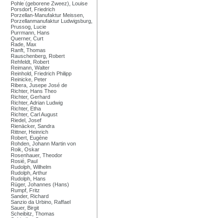
Pohle (geborene Zweez), Louise
Porsdorf, Friedrich
Porzellan-Manufaktur Meissen,
Porzellanmanufaktur Ludwigsburg,
Prussog, Lucie
Purrmann, Hans
Querner, Curt
Rade, Max
Ranft, Thomas
Rauschenberg, Robert
Rehfeldt, Robert
Reimann, Walter
Reinhold, Friedrich Philipp
Reinicke, Peter
Ribera, Jusepe José de
Richter, Hans Theo
Richter, Gerhard
Richter, Adrian Ludwig
Richter, Etha
Richter, Carl August
Riedel, Josef
Rienäcker, Sandra
Rittner, Heinrich
Robert, Eugène
Rohden, Johann Martin von
Roik, Oskar
Rosenhauer, Theodor
Rosié, Paul
Rudolph, Wilhelm
Rudolph, Arthur
Rudolph, Hans
Rüger, Johannes (Hans)
Rumpf, Fritz
Sander, Richard
Sanzio da Urbino, Raffael
Sauer, Birgit
Scheibitz, Thomas