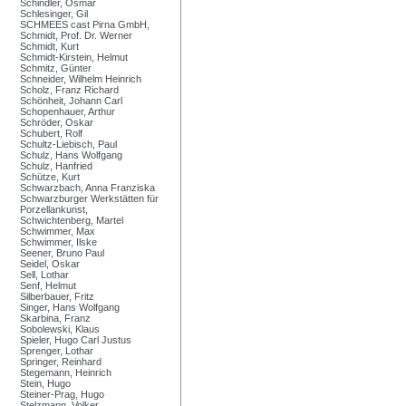
Schindler, Osmar
Schlesinger, Gil
SCHMEES cast Pirna GmbH,
Schmidt, Prof. Dr. Werner
Schmidt, Kurt
Schmidt-Kirstein, Helmut
Schmitz, Günter
Schneider, Wilhelm Heinrich
Scholz, Franz Richard
Schönheit, Johann Carl
Schopenhauer, Arthur
Schröder, Oskar
Schubert, Rolf
Schultz-Liebisch, Paul
Schulz, Hans Wolfgang
Schulz, Hanfried
Schütze, Kurt
Schwarzbach, Anna Franziska
Schwarzburger Werkstätten für
Porzellankunst,
Schwichtenberg, Martel
Schwimmer, Max
Schwimmer, Ilske
Seener, Bruno Paul
Seidel, Oskar
Sell, Lothar
Senf, Helmut
Silberbauer, Fritz
Singer, Hans Wolfgang
Skarbina, Franz
Sobolewski, Klaus
Spieler, Hugo Carl Justus
Sprenger, Lothar
Springer, Reinhard
Stegemann, Heinrich
Stein, Hugo
Steiner-Prag, Hugo
Stelzmann, Volker