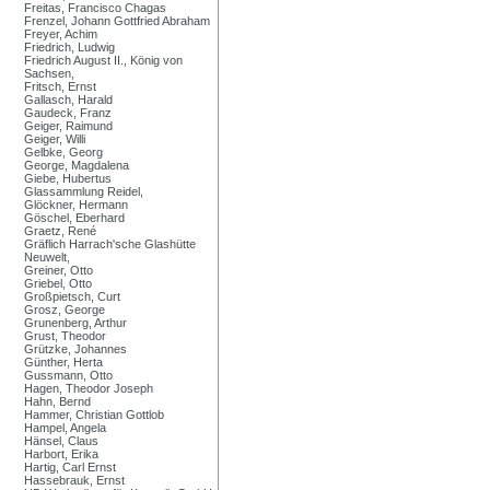
Freitas, Francisco Chagas
Frenzel, Johann Gottfried Abraham
Freyer, Achim
Friedrich, Ludwig
Friedrich August II., König von
Sachsen,
Fritsch, Ernst
Gallasch, Harald
Gaudeck, Franz
Geiger, Raimund
Geiger, Willi
Gelbke, Georg
George, Magdalena
Giebe, Hubertus
Glassammlung Reidel,
Glöckner, Hermann
Göschel, Eberhard
Graetz, René
Gräflich Harrach'sche Glashütte
Neuwelt,
Greiner, Otto
Griebel, Otto
Großpietsch, Curt
Grosz, George
Grunenberg, Arthur
Grust, Theodor
Grützke, Johannes
Günther, Herta
Gussmann, Otto
Hagen, Theodor Joseph
Hahn, Bernd
Hammer, Christian Gottlob
Hampel, Angela
Hänsel, Claus
Harbort, Erika
Hartig, Carl Ernst
Hassebrauk, Ernst