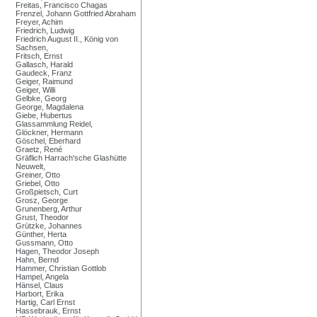
Freitas, Francisco Chagas
Frenzel, Johann Gottfried Abraham
Freyer, Achim
Friedrich, Ludwig
Friedrich August II., König von
Sachsen,
Fritsch, Ernst
Gallasch, Harald
Gaudeck, Franz
Geiger, Raimund
Geiger, Willi
Gelbke, Georg
George, Magdalena
Giebe, Hubertus
Glassammlung Reidel,
Glöckner, Hermann
Göschel, Eberhard
Graetz, René
Gräflich Harrach'sche Glashütte
Neuwelt,
Greiner, Otto
Griebel, Otto
Großpietsch, Curt
Grosz, George
Grunenberg, Arthur
Grust, Theodor
Grützke, Johannes
Günther, Herta
Gussmann, Otto
Hagen, Theodor Joseph
Hahn, Bernd
Hammer, Christian Gottlob
Hampel, Angela
Hänsel, Claus
Harbort, Erika
Hartig, Carl Ernst
Hassebrauk, Ernst