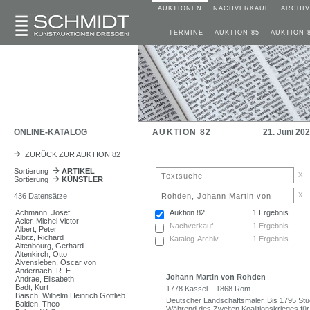
AUKTIONEN
NACHVERKAUF
ARCHIV
TERMINE
AUKTION 85
AUKTION 
ONLINE-KATALOG
AUKTION 82
21. Juni 20
ZURÜCK ZUR AUKTION 82
Sortierung
ARTIKEL
x
Sortierung
KÜNSTLER
x
436 Datensätze
Achmann, Josef
Auktion 82
1 Ergebnis
Acier, Michel Victor
Nachverkauf
1 Ergebnis
Albert, Peter
Albitz, Richard
Katalog-Archiv
1 Ergebnis
Altenbourg, Gerhard
Altenkirch, Otto
Alvensleben, Oscar von
Andernach, R. E.
Johann Martin von Rohden
Andrae, Elisabeth
Badt, Kurt
1778 Kassel – 1868 Rom
Baisch, Wilhelm Heinrich Gottlieb
Deutscher Landschaftsmaler. Bis 1795 St
Balden, Theo
Während des Zweiten Koalitionskrieges für