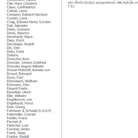
inkl. MwSt (brutto) ausgewiesen. Alle Aufrufe 
Clar, Hans (Johann)
7.3.)
Claus, Carlfriedrich
Colmar, Levin
Compton, Edward Harrison
Corinth, Lovis
Craig, Edward Henry Gordon
Dalí, Salvador
Deloy, Gustave
Denis, Maurice
Dennhardt, Klaus
Dietz, Erich
Dischinger, Rudolf
Dix, Otto
Dolci, Carlo
Dottore,
Drescher, Arno
Dressler, Johann Gottfried
Dressler, August Wilhelm
Droste-Hülshoff, Annette von
Drouot, Edouard
Duxa, Carl
Ebersbach, Wolfram
Eckmann, Otto
Eduard Foehr,
Eisenfeld, Ulrich
Eller, Wilhelm
Engelbrecht, von
Engelhardt, Horst
Erler, Georg
Fahnauer & Schwab G.m.b.H,
Felixmüller, Conrad
Fiedler, Franz
Fischel, A.
Fleischer, Lutz
Forstner, Andre
Frank, Sepp
Franke, Rudolf