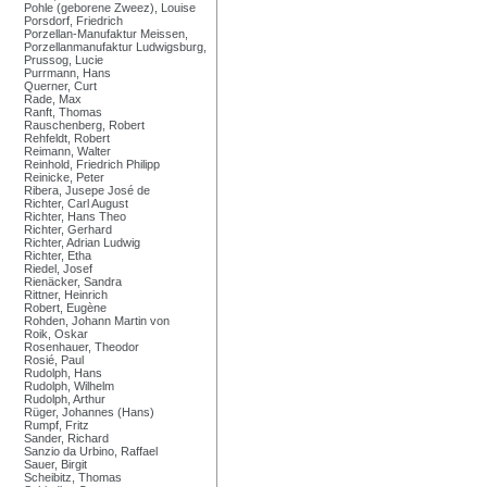
Pohle (geborene Zweez), Louise
Porsdorf, Friedrich
Porzellan-Manufaktur Meissen,
Porzellanmanufaktur Ludwigsburg,
Prussog, Lucie
Purrmann, Hans
Querner, Curt
Rade, Max
Ranft, Thomas
Rauschenberg, Robert
Rehfeldt, Robert
Reimann, Walter
Reinhold, Friedrich Philipp
Reinicke, Peter
Ribera, Jusepe José de
Richter, Carl August
Richter, Hans Theo
Richter, Gerhard
Richter, Adrian Ludwig
Richter, Etha
Riedel, Josef
Rienäcker, Sandra
Rittner, Heinrich
Robert, Eugène
Rohden, Johann Martin von
Roik, Oskar
Rosenhauer, Theodor
Rosié, Paul
Rudolph, Hans
Rudolph, Wilhelm
Rudolph, Arthur
Rüger, Johannes (Hans)
Rumpf, Fritz
Sander, Richard
Sanzio da Urbino, Raffael
Sauer, Birgit
Scheibitz, Thomas