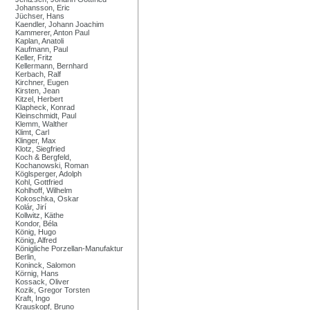
Johansson, Eric
Jüchser, Hans
Kaendler, Johann Joachim
Kammerer, Anton Paul
Kaplan, Anatoli
Kaufmann, Paul
Keller, Fritz
Kellermann, Bernhard
Kerbach, Ralf
Kirchner, Eugen
Kirsten, Jean
Kitzel, Herbert
Klapheck, Konrad
Kleinschmidt, Paul
Klemm, Walther
Klimt, Carl
Klinger, Max
Klotz, Siegfried
Koch & Bergfeld,
Kochanowski, Roman
Köglsperger, Adolph
Kohl, Gottfried
Kohlhoff, Wilhelm
Kokoschka, Oskar
Kolár, Jirí
Kollwitz, Käthe
Kondor, Béla
König, Hugo
König, Alfred
Königliche Porzellan-Manufaktur
Berlin,
Koninck, Salomon
Körnig, Hans
Kossack, Oliver
Kozik, Gregor Torsten
Kraft, Ingo
Krauskopf, Bruno