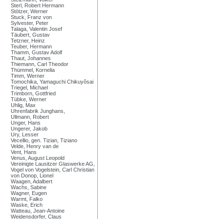
Sterl, Robert Hermann
Stötzer, Werner
Stuck, Franz von
Sylvester, Peter
Talaga, Valentin Josef
Täubert, Gustav
Tetzner, Heinz
Teuber, Hermann
Thamm, Gustav Adolf
Thaut, Johannes
Thiemann, Carl Theodor
Thümmel, Kornelia
Timm, Werner
Tomochika, Yamaguchi Chikuyôsai
Triegel, Michael
Trimborn, Gottfried
Tübke, Werner
Uhlig, Max
Uhrenfabrik Junghans,
Ullmann, Robert
Unger, Hans
Ungerer, Jakob
Ury, Lesser
Vecellio, gen. Tizian, Tiziano
Velde, Henry van de
Vent, Hans
Venus, August Leopold
Vereinigte Lausitzer Glaswerke AG,
Vogel von Vogelstein, Carl Christian
von Donop, Lionel
Waagen, Adalbert
Wachs, Sabine
Wagner, Eugen
Warmt, Falko
Waske, Erich
Watteau, Jean-Antoine
Weidensdorfer, Claus