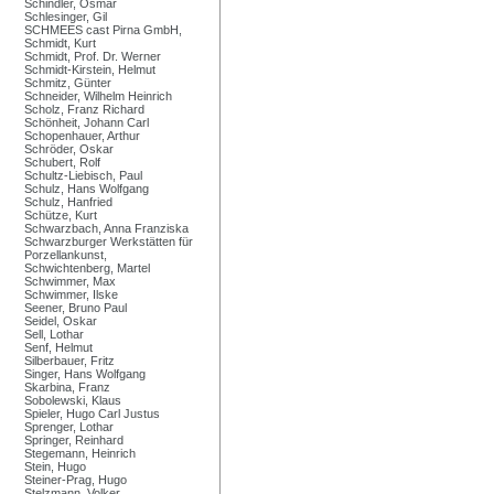
Schindler, Osmar
Schlesinger, Gil
SCHMEES cast Pirna GmbH,
Schmidt, Kurt
Schmidt, Prof. Dr. Werner
Schmidt-Kirstein, Helmut
Schmitz, Günter
Schneider, Wilhelm Heinrich
Scholz, Franz Richard
Schönheit, Johann Carl
Schopenhauer, Arthur
Schröder, Oskar
Schubert, Rolf
Schultz-Liebisch, Paul
Schulz, Hans Wolfgang
Schulz, Hanfried
Schütze, Kurt
Schwarzbach, Anna Franziska
Schwarzburger Werkstätten für
Porzellankunst,
Schwichtenberg, Martel
Schwimmer, Max
Schwimmer, Ilske
Seener, Bruno Paul
Seidel, Oskar
Sell, Lothar
Senf, Helmut
Silberbauer, Fritz
Singer, Hans Wolfgang
Skarbina, Franz
Sobolewski, Klaus
Spieler, Hugo Carl Justus
Sprenger, Lothar
Springer, Reinhard
Stegemann, Heinrich
Stein, Hugo
Steiner-Prag, Hugo
Stelzmann, Volker