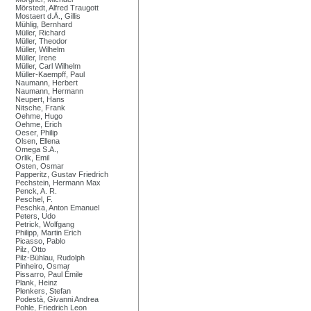
Mörstedt, Alfred Traugott
Mostaert d.Ä., Gillis
Mühlig, Bernhard
Müller, Richard
Müller, Theodor
Müller, Wilhelm
Müller, Irene
Müller, Carl Wilhelm
Müller-Kaempff, Paul
Naumann, Herbert
Naumann, Hermann
Neupert, Hans
Nitsche, Frank
Oehme, Hugo
Oehme, Erich
Oeser, Philip
Olsen, Ellena
Omega S.A.,
Orlik, Emil
Osten, Osmar
Papperitz, Gustav Friedrich
Pechstein, Hermann Max
Penck, A. R.
Peschel, F.
Peschka, Anton Emanuel
Peters, Udo
Petrick, Wolfgang
Philipp, Martin Erich
Picasso, Pablo
Pilz, Otto
Pilz-Bühlau, Rudolph
Pinheiro, Osmar
Pissarro, Paul Émile
Plank, Heinz
Plenkers, Stefan
Podestà, Givanni Andrea
Pohle, Friedrich Leon