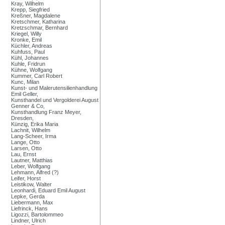
Kray, Wilhelm
Krepp, Siegfried
Kreßner, Magdalene
Kretschmer, Katharina
Kretzschmar, Bernhard
Kriegel, Willy
Kronke, Emil
Küchler, Andreas
Kuhfuss, Paul
Kühl, Johannes
Kuhle, Fridrun
Kühne, Wolfgang
Kummer, Carl Robert
Kunc, Milan
Kunst- und Malerutensilienhandlung
Emil Geller,
Kunsthandel und Vergolderei August
Genner & Co,
Kunsthandlung Franz Meyer,
Dresden,
Künzig, Erika Maria
Lachnit, Wilhelm
Lang-Scheer, Irma
Lange, Otto
Larsen, Otto
Lau, Ernst
Lautner, Matthias
Leber, Wolfgang
Lehmann, Alfred (?)
Leifer, Horst
Leistikow, Walter
Leonhardi, Eduard Emil August
Lepke, Gerda
Liebermann, Max
Liefrinck, Hans
Ligozzi, Bartolommeo
Lindner, Ulrich