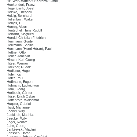
HB-Werkstätten für Keramik GmbH,
Heckendorf, Franz
Hegenbarth, Josef
Heinke, Theophil
Heisig, Bernhard
Helfenbein, Walter
Henjes, H.
Hennig, Albert
Hentschel, Hans Rudolf
Herforth, Siegfried
Herold, Christian Friedrich
Herrmann, Gunter
Herrmann, Sabine
Herrmann (Henri Héran), Paul
Hettner, Otto
Heuer, Joachim
Hirsch, Karl-Georg
Hitzer, Werner
Höckner, Rudolf
Hodiener, Hugo
Hofer, Karl
Höfer, Paul
Hoffmann, Eugen
Hofmann, Ludwig von
Hom, Georg
Horlbeck, Günter
Hösel, Erich Oskar
Hottenroth, Woldemar
Huquier, Gabriel
Høst, Marianne
Jäckel, Willy
Jackisch, Matthias
Jaeckel, Willy
Jäger, Renate
Jahn, Georg
Jankilevski, Vladimir
Janssen, Horst
Jentzsch, Johann Gottfried