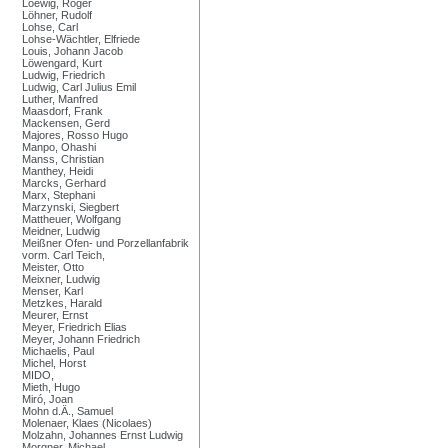
Loewig, Roger
Löhner, Rudolf
Lohse, Carl
Lohse-Wächtler, Elfriede
Louis, Johann Jacob
Löwengard, Kurt
Ludwig, Friedrich
Ludwig, Carl Julius Emil
Luther, Manfred
Maasdorf, Frank
Mackensen, Gerd
Majores, Rosso Hugo
Manpo, Ohashi
Manss, Christian
Manthey, Heidi
Marcks, Gerhard
Marx, Stephani
Marzynski, Siegbert
Mattheuer, Wolfgang
Meidner, Ludwig
Meißner Ofen- und Porzellanfabrik
vorm. Carl Teich,
Meister, Otto
Meixner, Ludwig
Menser, Karl
Metzkes, Harald
Meurer, Ernst
Meyer, Friedrich Elias
Meyer, Johann Friedrich
Michaelis, Paul
Michel, Horst
MIDO,
Mieth, Hugo
Miró, Joan
Mohn d.Ä., Samuel
Molenaer, Klaes (Nicolaes)
Molzahn, Johannes Ernst Ludwig
Morgner, Michael