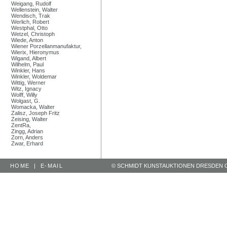
Weigang, Rudolf
Wellenstein, Walter
Wendisch, Trak
Werlich, Robert
Westphal, Otto
Wetzel, Christoph
Wiede, Anton
Wiener Porzellanmanufaktur,
Wierix, Hieronymus
Wigand, Albert
Wilhelm, Paul
Winkler, Hans
Winkler, Woldemar
Wittig, Werner
Witz, Ignacy
Wolff, Willy
Wolgast, G.
Womacka, Walter
Zalisz, Joseph Fritz
Zeising, Walter
ZentRa,
Zingg, Adrian
Zorn, Anders
Zwar, Erhard
HOME
|
E-MAIL
© SCHMIDT KUNSTAUKTIONEN DRESDEN