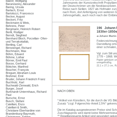
Balzer, Wolfgang
Jahrespreis der Kunstzeitschrift Propyläe
Baranowsky, Alexander
der Deutschrömer um die Neoklassizisten 
Baring, Ursula
Reise nach Sizilien. 1827 als Hofmaler z
Barlach, Ernst
nach Rom, dort Anfertigung von weiteren 
Bartolozzi, Francesco
Jahresgehalts, auch noch nach der Entbin
Becker, August
Beckert, Fritz
Beckmann & Weis,
Behrens, Peter
196 Johann Ma
Bergmann, Heinrich Robert
1830er-1850e
Berlit, Rüdiger
Berndt, Siegfried
Johann Marti
Bernhard Bloch, Porzellan- Ofen-
Federzeichnung 
und Terrakottafab,
Darstellung orts
Bertling, Carl
einer schmalen, 
Birnstengel, Richard
Bochmann, Max
Vgl. zum Stil u
Böhm, Eduard
1778 – 1868. Wo
Böhme, Lothar
Papier gebräunt un
Börner, Emil Paul
unregelmäßig.
Bosse, Gerhard
22,1 x 27,1 cm, R
Böttcher, Manfred
Boucher, François
Breguet, Abraham Louis
Brehmer, Emil
Bruder, Johann Friedrich Franz
Buchholz, Karl
Buchwald-Zinnwald, Erich
Burger, Josef
NACH OBEN
Burkhardt-Untermhaus, Richard
Paul
Bursche, Ernst
* Artikel von Künstlern, für die durch die VG 
Busch, Stefani
Zusatz "zzgl. Folgerechts-Anteil 2,5%" gekenn
Catellani, Enzo
Catellani & Smith,
Die im Katalog ausgewiesenen Preise sind Schätz
Christiane Eberhardine von
Zuschlagspreis wird damit keine Mehrwertsteu
Brandenburg-Bayreuth,
** Regelbesteuerte Artikel sind gesondert geken
Christmann, Sabine