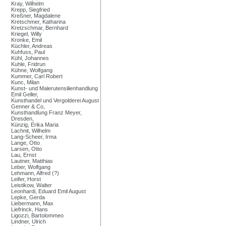
Kray, Wilhelm
Krepp, Siegfried
Kreßner, Magdalene
Kretschmer, Katharina
Kretzschmar, Bernhard
Kriegel, Willy
Kronke, Emil
Küchler, Andreas
Kuhfuss, Paul
Kühl, Johannes
Kuhle, Fridrun
Kühne, Wolfgang
Kummer, Carl Robert
Kunc, Milan
Kunst- und Malerutensilienhandlung
Emil Geller,
Kunsthandel und Vergolderei August
Genner & Co,
Kunsthandlung Franz Meyer,
Dresden,
Künzig, Erika Maria
Lachnit, Wilhelm
Lang-Scheer, Irma
Lange, Otto
Larsen, Otto
Lau, Ernst
Lautner, Matthias
Leber, Wolfgang
Lehmann, Alfred (?)
Leifer, Horst
Leistikow, Walter
Leonhardi, Eduard Emil August
Lepke, Gerda
Liebermann, Max
Liefrinck, Hans
Ligozzi, Bartolommeo
Lindner, Ulrich