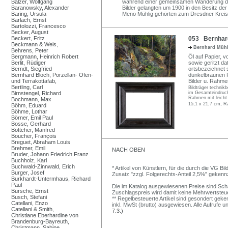
Balzer, Wolfgang
während einer gemeinsamen Wanderung durc
Baranowsky, Alexander
Bilder gelangten um 1900 in den Besitz 
Baring, Ursula
Meno Mühlig gehörten zum Dresdner Kreis 
Barlach, Ernst
Bartolozzi, Francesco
Becker, August
Beckert, Fritz
053 Bernhard
Beckmann & Weis,
Bernhard Müh
Behrens, Peter
Bergmann, Heinrich Robert
Öl auf Papier, vo
Berlit, Rüdiger
sowie geritzt da
Berndt, Siegfried
ortsbezeichnet 
Bernhard Bloch, Porzellan- Ofen-
dunkelbraunen 
und Terrakottafab,
Bilder u. Rahme
Bertling, Carl
Bildträger technikb
Birnstengel, Richard
im Gesamteindruck
Rahmen mit leicht
Bochmann, Max
15,1 x 21,7 cm, R
Böhm, Eduard
Böhme, Lothar
Börner, Emil Paul
Bosse, Gerhard
Böttcher, Manfred
Boucher, François
Breguet, Abraham Louis
Brehmer, Emil
NACH OBEN
Bruder, Johann Friedrich Franz
Buchholz, Karl
Buchwald-Zinnwald, Erich
* Artikel von Künstlern, für die durch die VG 
Burger, Josef
Zusatz "zzgl. Folgerechts-Anteil 2,5%" gekenn
Burkhardt-Untermhaus, Richard
Paul
Die im Katalog ausgewiesenen Preise sind Schätz
Bursche, Ernst
Zuschlagspreis wird damit keine Mehrwertsteu
Busch, Stefani
** Regelbesteuerte Artikel sind gesondert geken
Catellani, Enzo
inkl. MwSt (brutto) ausgewiesen. Alle Aufrufe 
Catellani & Smith,
7.3.)
Christiane Eberhardine von
Brandenburg-Bayreuth,
Christmann, Sabine