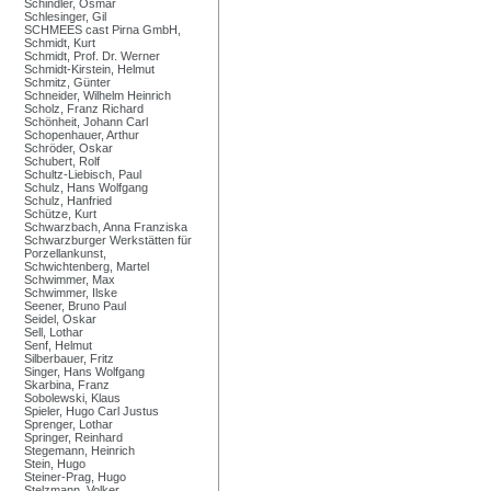
Schindler, Osmar
Schlesinger, Gil
SCHMEES cast Pirna GmbH,
Schmidt, Kurt
Schmidt, Prof. Dr. Werner
Schmidt-Kirstein, Helmut
Schmitz, Günter
Schneider, Wilhelm Heinrich
Scholz, Franz Richard
Schönheit, Johann Carl
Schopenhauer, Arthur
Schröder, Oskar
Schubert, Rolf
Schultz-Liebisch, Paul
Schulz, Hans Wolfgang
Schulz, Hanfried
Schütze, Kurt
Schwarzbach, Anna Franziska
Schwarzburger Werkstätten für
Porzellankunst,
Schwichtenberg, Martel
Schwimmer, Max
Schwimmer, Ilske
Seener, Bruno Paul
Seidel, Oskar
Sell, Lothar
Senf, Helmut
Silberbauer, Fritz
Singer, Hans Wolfgang
Skarbina, Franz
Sobolewski, Klaus
Spieler, Hugo Carl Justus
Sprenger, Lothar
Springer, Reinhard
Stegemann, Heinrich
Stein, Hugo
Steiner-Prag, Hugo
Stelzmann, Volker