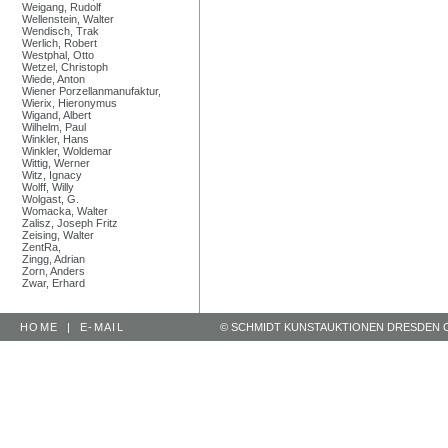
Weigang, Rudolf
Wellenstein, Walter
Wendisch, Trak
Werlich, Robert
Westphal, Otto
Wetzel, Christoph
Wiede, Anton
Wiener Porzellanmanufaktur,
Wierix, Hieronymus
Wigand, Albert
Wilhelm, Paul
Winkler, Hans
Winkler, Woldemar
Wittig, Werner
Witz, Ignacy
Wolff, Willy
Wolgast, G.
Womacka, Walter
Zalisz, Joseph Fritz
Zeising, Walter
ZentRa,
Zingg, Adrian
Zorn, Anders
Zwar, Erhard
HOME
|
E-MAIL
© SCHMIDT KUNSTAUKTIONEN DRESDEN