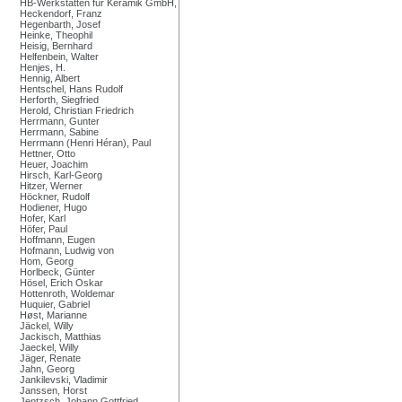
HB-Werkstätten für Keramik GmbH,
Heckendorf, Franz
Hegenbarth, Josef
Heinke, Theophil
Heisig, Bernhard
Helfenbein, Walter
Henjes, H.
Hennig, Albert
Hentschel, Hans Rudolf
Herforth, Siegfried
Herold, Christian Friedrich
Herrmann, Gunter
Herrmann, Sabine
Herrmann (Henri Héran), Paul
Hettner, Otto
Heuer, Joachim
Hirsch, Karl-Georg
Hitzer, Werner
Höckner, Rudolf
Hodiener, Hugo
Hofer, Karl
Höfer, Paul
Hoffmann, Eugen
Hofmann, Ludwig von
Hom, Georg
Horlbeck, Günter
Hösel, Erich Oskar
Hottenroth, Woldemar
Huquier, Gabriel
Høst, Marianne
Jäckel, Willy
Jackisch, Matthias
Jaeckel, Willy
Jäger, Renate
Jahn, Georg
Jankilevski, Vladimir
Janssen, Horst
Jentzsch, Johann Gottfried