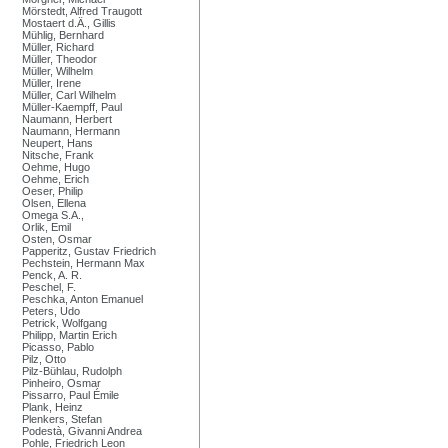
Mörstedt, Alfred Traugott
Mostaert d.Ä., Gillis
Mühlig, Bernhard
Müller, Richard
Müller, Theodor
Müller, Wilhelm
Müller, Irene
Müller, Carl Wilhelm
Müller-Kaempff, Paul
Naumann, Herbert
Naumann, Hermann
Neupert, Hans
Nitsche, Frank
Oehme, Hugo
Oehme, Erich
Oeser, Philip
Olsen, Ellena
Omega S.A.,
Orlik, Emil
Osten, Osmar
Papperitz, Gustav Friedrich
Pechstein, Hermann Max
Penck, A. R.
Peschel, F.
Peschka, Anton Emanuel
Peters, Udo
Petrick, Wolfgang
Philipp, Martin Erich
Picasso, Pablo
Pilz, Otto
Pilz-Bühlau, Rudolph
Pinheiro, Osmar
Pissarro, Paul Émile
Plank, Heinz
Plenkers, Stefan
Podestà, Givanni Andrea
Pohle, Friedrich Leon