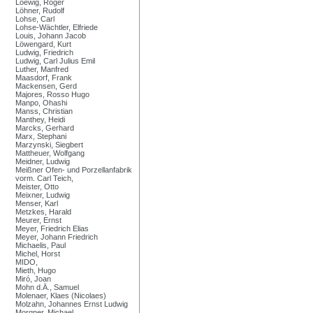
Loewig, Roger
Löhner, Rudolf
Lohse, Carl
Lohse-Wächtler, Elfriede
Louis, Johann Jacob
Löwengard, Kurt
Ludwig, Friedrich
Ludwig, Carl Julius Emil
Luther, Manfred
Maasdorf, Frank
Mackensen, Gerd
Majores, Rosso Hugo
Manpo, Ohashi
Manss, Christian
Manthey, Heidi
Marcks, Gerhard
Marx, Stephani
Marzynski, Siegbert
Mattheuer, Wolfgang
Meidner, Ludwig
Meißner Ofen- und Porzellanfabrik
vorm. Carl Teich,
Meister, Otto
Meixner, Ludwig
Menser, Karl
Metzkes, Harald
Meurer, Ernst
Meyer, Friedrich Elias
Meyer, Johann Friedrich
Michaelis, Paul
Michel, Horst
MIDO,
Mieth, Hugo
Miró, Joan
Mohn d.Ä., Samuel
Molenaer, Klaes (Nicolaes)
Molzahn, Johannes Ernst Ludwig
Morgner, Michael