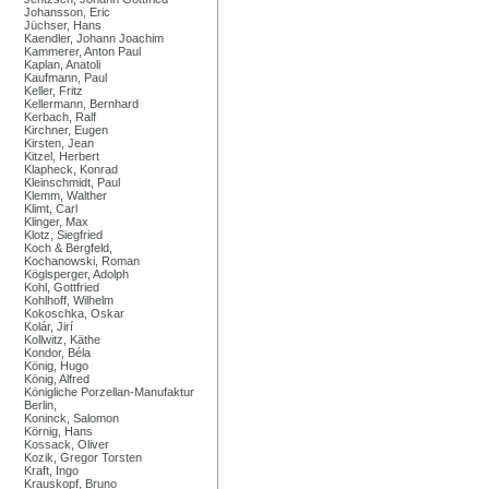
Johansson, Eric
Jüchser, Hans
Kaendler, Johann Joachim
Kammerer, Anton Paul
Kaplan, Anatoli
Kaufmann, Paul
Keller, Fritz
Kellermann, Bernhard
Kerbach, Ralf
Kirchner, Eugen
Kirsten, Jean
Kitzel, Herbert
Klapheck, Konrad
Kleinschmidt, Paul
Klemm, Walther
Klimt, Carl
Klinger, Max
Klotz, Siegfried
Koch & Bergfeld,
Kochanowski, Roman
Köglsperger, Adolph
Kohl, Gottfried
Kohlhoff, Wilhelm
Kokoschka, Oskar
Kolár, Jirí
Kollwitz, Käthe
Kondor, Béla
König, Hugo
König, Alfred
Königliche Porzellan-Manufaktur
Berlin,
Koninck, Salomon
Körnig, Hans
Kossack, Oliver
Kozik, Gregor Torsten
Kraft, Ingo
Krauskopf, Bruno