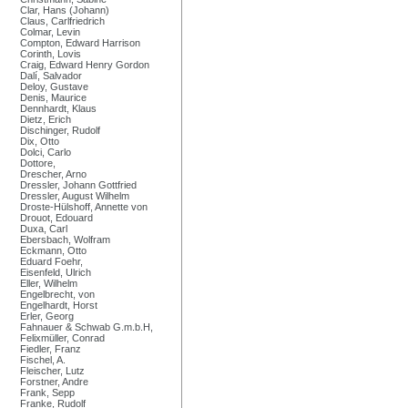
Clar, Hans (Johann)
Claus, Carlfriedrich
Colmar, Levin
Compton, Edward Harrison
Corinth, Lovis
Craig, Edward Henry Gordon
Dalí, Salvador
Deloy, Gustave
Denis, Maurice
Dennhardt, Klaus
Dietz, Erich
Dischinger, Rudolf
Dix, Otto
Dolci, Carlo
Dottore,
Drescher, Arno
Dressler, Johann Gottfried
Dressler, August Wilhelm
Droste-Hülshoff, Annette von
Drouot, Edouard
Duxa, Carl
Ebersbach, Wolfram
Eckmann, Otto
Eduard Foehr,
Eisenfeld, Ulrich
Eller, Wilhelm
Engelbrecht, von
Engelhardt, Horst
Erler, Georg
Fahnauer & Schwab G.m.b.H,
Felixmüller, Conrad
Fiedler, Franz
Fischel, A.
Fleischer, Lutz
Forstner, Andre
Frank, Sepp
Franke, Rudolf