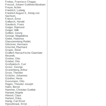
Freitas, Francisco Chagas
Frenzel, Johann Gottfried Abraham
Freyer, Achim
Friedrich, Ludwig
Friedrich August II., König von
Sachsen,
Fritsch, Ernst
Gallasch, Harald
Gaudeck, Franz
Geiger, Raimund
Geiger, Willi
Gelbke, Georg
George, Magdalena
Giebe, Hubertus
Glassammlung Reidel,
Glöckner, Hermann
Göschel, Eberhard
Graetz, René
Gräflich Harrach'sche Glashütte
Neuwelt,
Greiner, Otto
Griebel, Otto
Großpietsch, Curt
Grosz, George
Grunenberg, Arthur
Grust, Theodor
Grützke, Johannes
Günther, Herta
Gussmann, Otto
Hagen, Theodor Joseph
Hahn, Bernd
Hammer, Christian Gottlob
Hampel, Angela
Hänsel, Claus
Harbort, Erika
Hartig, Carl Ernst
Hassebrauk, Ernst