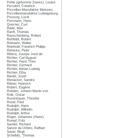
Pohle (geborene Zweez), Louise
Porsdorf, Friedrich
Porzellan-Manufaktur Meissen,
Porzellanmanufaktur Ludwigsburg,
Prussog, Lucie
Purrmann, Hans
Querner, Curt
Rade, Max
Ranft, Thomas
Rauschenberg, Robert
Rehfeldt, Robert
Reimann, Walter
Reinhold, Friedrich Philipp
Reinicke, Peter
Ribera, Jusepe José de
Richter, Carl August
Richter, Hans Theo
Richter, Gerhard
Richter, Adrian Ludwig
Richter, Etha
Riedel, Josef
Rienäcker, Sandra
Rittner, Heinrich
Robert, Eugène
Rohden, Johann Martin von
Roik, Oskar
Rosenhauer, Theodor
Rosié, Paul
Rudolph, Hans
Rudolph, Wilhelm
Rudolph, Arthur
Rüger, Johannes (Hans)
Rumpf, Fritz
Sander, Richard
Sanzio da Urbino, Raffael
Sauer, Birgit
Scheibitz, Thomas