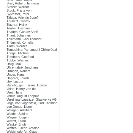
Sterl, Robert Hermann
Stötzer, Werner
Stuck, Franz von
Sylvester, Peter
Talaga, Valentin Josef
Täubert, Gustav
Tetzner, Heinz
Teuber, Hermann
Thamm, Gustav Adolf
Thaut, Johannes
Thiemann, Carl Theodor
Thümmel, Kornelia
Timm, Werner
Tomochika, Yamaguchi Chikuyôsai
Triegel, Michael
Trimborn, Gottfried
Tübke, Werner
Uhlig, Max
Uhrenfabrik Junghans,
Ullmann, Robert
Unger, Hans
Ungerer, Jakob
Ury, Lesser
Vecellio, gen. Tizian, Tiziano
Velde, Henry van de
Vent, Hans
Venus, August Leopold
Vereinigte Lausitzer Glaswerke AG,
Vogel von Vogelstein, Carl Christian
von Donop, Lionel
Waagen, Adalbert
Wachs, Sabine
Wagner, Eugen
Warmt, Falko
Waske, Erich
Watteau, Jean-Antoine
Weidensdorfer, Claus