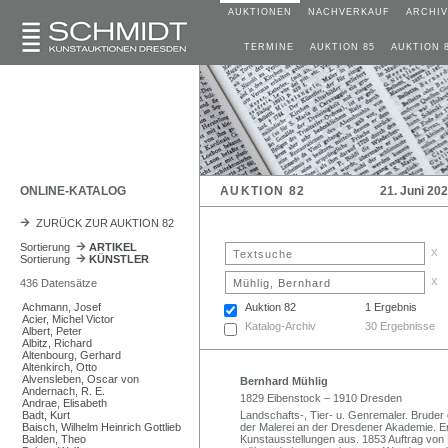
AUKTIONEN
NACHVERKAUF
ARCHIV
TERMINE
AUKTION 85
AUKTION 
ONLINE-KATALOG
AUKTION 82
21. Juni 20
ZURÜCK ZUR AUKTION 82
Sortierung
ARTIKEL
x
Sortierung
KÜNSTLER
x
436 Datensätze
Achmann, Josef
Auktion 82
1 Ergebnis
Acier, Michel Victor
Katalog-Archiv
30 Ergebnisse
Albert, Peter
Albitz, Richard
Altenbourg, Gerhard
Altenkirch, Otto
Alvensleben, Oscar von
Bernhard Mühlig
Andernach, R. E.
1829 Eibenstock – 1910 Dresden
Andrae, Elisabeth
Badt, Kurt
Landschafts-, Tier- u. Genremaler. Bruder
Baisch, Wilhelm Heinrich Gottlieb
der Malerei an der Dresdener Akademie. Er
Balden, Theo
Kunstausstellungen aus. 1853 Auftrag von