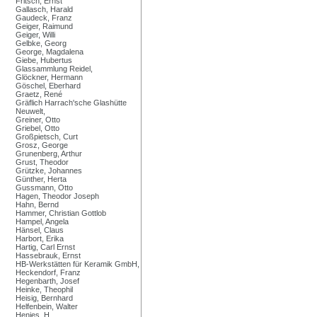
Fritsch, Ernst
Gallasch, Harald
Gaudeck, Franz
Geiger, Raimund
Geiger, Willi
Gelbke, Georg
George, Magdalena
Giebe, Hubertus
Glassammlung Reidel,
Glöckner, Hermann
Göschel, Eberhard
Graetz, René
Gräflich Harrach'sche Glashütte
Neuwelt,
Greiner, Otto
Griebel, Otto
Großpietsch, Curt
Grosz, George
Grunenberg, Arthur
Grust, Theodor
Grützke, Johannes
Günther, Herta
Gussmann, Otto
Hagen, Theodor Joseph
Hahn, Bernd
Hammer, Christian Gottlob
Hampel, Angela
Hänsel, Claus
Harbort, Erika
Hartig, Carl Ernst
Hassebrauk, Ernst
HB-Werkstätten für Keramik GmbH,
Heckendorf, Franz
Hegenbarth, Josef
Heinke, Theophil
Heisig, Bernhard
Helfenbein, Walter
Henjes, H.