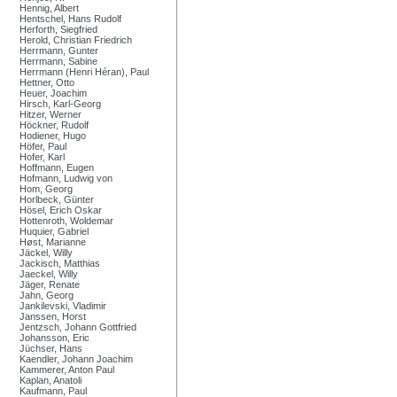
Hennig, Albert
Hentschel, Hans Rudolf
Herforth, Siegfried
Herold, Christian Friedrich
Herrmann, Gunter
Herrmann, Sabine
Herrmann (Henri Héran), Paul
Hettner, Otto
Heuer, Joachim
Hirsch, Karl-Georg
Hitzer, Werner
Höckner, Rudolf
Hodiener, Hugo
Höfer, Paul
Hofer, Karl
Hoffmann, Eugen
Hofmann, Ludwig von
Hom, Georg
Horlbeck, Günter
Hösel, Erich Oskar
Hottenroth, Woldemar
Huquier, Gabriel
Høst, Marianne
Jäckel, Willy
Jackisch, Matthias
Jaeckel, Willy
Jäger, Renate
Jahn, Georg
Jankilevski, Vladimir
Janssen, Horst
Jentzsch, Johann Gottfried
Johansson, Eric
Jüchser, Hans
Kaendler, Johann Joachim
Kammerer, Anton Paul
Kaplan, Anatoli
Kaufmann, Paul