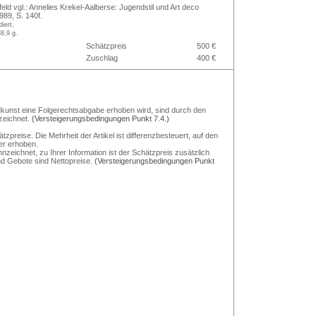
ld vgl.: Annelies Krekel-Aalberse: Jugendstil und Art deco
989, S. 140f.
diert.
8,9 g.
Schätzpreis
500 €
Zuschlag
400 €
Bildkunst eine Folgerechtsabgabe erhoben wird, sind durch den
zeichnet.
(Versteigerungsbedingungen Punkt 7.4.)
preise. Die Mehrheit der Artikel ist differenzbesteuert, auf den
er erhoben.
nzeichnet, zu Ihrer Information ist der Schätzpreis zusätzlich
und Gebote sind Nettopreise.
(Versteigerungsbedingungen Punkt