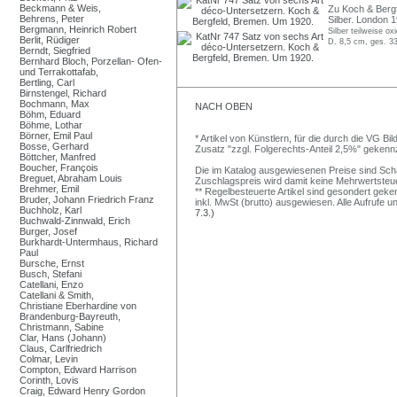
Beckmann & Weis,
Zu Koch & Bergfe
Behrens, Peter
Silber. London 1
Bergmann, Heinrich Robert
Silber teilweise oxi
Berlit, Rüdiger
D. 8,5 cm, ges. 33
Berndt, Siegfried
Bernhard Bloch, Porzellan- Ofen-
und Terrakottafab,
Bertling, Carl
Birnstengel, Richard
Bochmann, Max
NACH OBEN
Böhm, Eduard
Böhme, Lothar
Börner, Emil Paul
* Artikel von Künstlern, für die durch die VG 
Bosse, Gerhard
Zusatz "zzgl. Folgerechts-Anteil 2,5%" gekenn
Böttcher, Manfred
Boucher, François
Die im Katalog ausgewiesenen Preise sind Schätz
Breguet, Abraham Louis
Zuschlagspreis wird damit keine Mehrwertsteu
Brehmer, Emil
** Regelbesteuerte Artikel sind gesondert geken
Bruder, Johann Friedrich Franz
inkl. MwSt (brutto) ausgewiesen. Alle Aufrufe 
Buchholz, Karl
7.3.)
Buchwald-Zinnwald, Erich
Burger, Josef
Burkhardt-Untermhaus, Richard
Paul
Bursche, Ernst
Busch, Stefani
Catellani, Enzo
Catellani & Smith,
Christiane Eberhardine von
Brandenburg-Bayreuth,
Christmann, Sabine
Clar, Hans (Johann)
Claus, Carlfriedrich
Colmar, Levin
Compton, Edward Harrison
Corinth, Lovis
Craig, Edward Henry Gordon