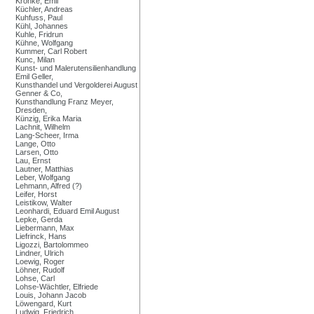
Kronke, Emil
Küchler, Andreas
Kuhfuss, Paul
Kühl, Johannes
Kuhle, Fridrun
Kühne, Wolfgang
Kummer, Carl Robert
Kunc, Milan
Kunst- und Malerutensilienhandlung
Emil Geller,
Kunsthandel und Vergolderei August
Genner & Co,
Kunsthandlung Franz Meyer,
Dresden,
Künzig, Erika Maria
Lachnit, Wilhelm
Lang-Scheer, Irma
Lange, Otto
Larsen, Otto
Lau, Ernst
Lautner, Matthias
Leber, Wolfgang
Lehmann, Alfred (?)
Leifer, Horst
Leistikow, Walter
Leonhardi, Eduard Emil August
Lepke, Gerda
Liebermann, Max
Liefrinck, Hans
Ligozzi, Bartolommeo
Lindner, Ulrich
Loewig, Roger
Löhner, Rudolf
Lohse, Carl
Lohse-Wächtler, Elfriede
Louis, Johann Jacob
Löwengard, Kurt
Ludwig, Friedrich