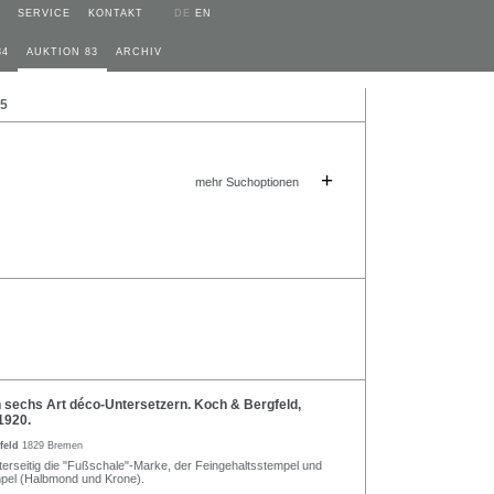
SERVICE
KONTAKT
DE
EN
84
AUKTION 83
ARCHIV
25
+
mehr Suchoptionen
 sechs Art déco-Untersetzern. Koch & Bergfeld,
1920.
feld
1829 Bremen
nterseitig die "Fußschale"-Marke, der Feingehaltsstempel und
mpel (Halbmond und Krone).