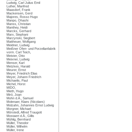
Ludwig, Carl Julius Emil
Luther, Manfred
Maasdorf, Frank
Mackensen, Gerd
Majores, Rosso Hugo
Manpo, Ohashi
Manss, Christian
Manthey, Heidi
Marcks, Gerhard
Marx, Stephani
Marzynski, Siegbert
Mattheuer, Wolfgang
Meidner, Ludwig
Meißner Ofen- und Porzellanfabrik
vorm. Carl Teich,
Meister, Otto
Meixner, Ludwig
Menser, Karl
Metzkes, Harald
Meurer, Ernst
Meyer, Friedrich Elias
Meyer, Johann Friedrich
Michaelis, Paul
Michel, Horst
MIDO,
Mieth, Hugo
Miró, Joan
Mohn d.Ä., Samuel
Molenaer, Klaes (Nicolaes)
Molzahn, Johannes Ernst Ludwig
Morgner, Michael
Mörstedt, Alfred Traugott
Mostaert d.Ä., Gillis
Mühlig, Bernhard
Müller, Theodor
Müller, Wilhelm
Müller, Irene