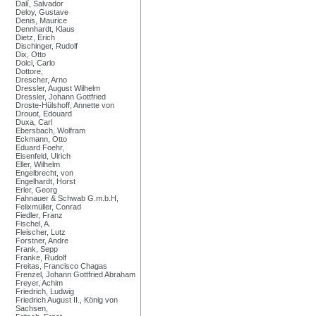
Dalí, Salvador
Deloy, Gustave
Denis, Maurice
Dennhardt, Klaus
Dietz, Erich
Dischinger, Rudolf
Dix, Otto
Dolci, Carlo
Dottore,
Drescher, Arno
Dressler, August Wilhelm
Dressler, Johann Gottfried
Droste-Hülshoff, Annette von
Drouot, Edouard
Duxa, Carl
Ebersbach, Wolfram
Eckmann, Otto
Eduard Foehr,
Eisenfeld, Ulrich
Eller, Wilhelm
Engelbrecht, von
Engelhardt, Horst
Erler, Georg
Fahnauer & Schwab G.m.b.H,
Felixmüller, Conrad
Fiedler, Franz
Fischel, A.
Fleischer, Lutz
Forstner, Andre
Frank, Sepp
Franke, Rudolf
Freitas, Francisco Chagas
Frenzel, Johann Gottfried Abraham
Freyer, Achim
Friedrich, Ludwig
Friedrich August II., König von
Sachsen,