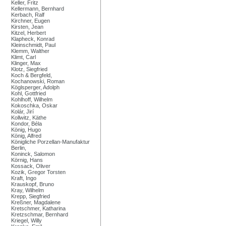
Keller, Fritz
Kellermann, Bernhard
Kerbach, Ralf
Kirchner, Eugen
Kirsten, Jean
Kitzel, Herbert
Klapheck, Konrad
Kleinschmidt, Paul
Klemm, Walther
Klimt, Carl
Klinger, Max
Klotz, Siegfried
Koch & Bergfeld,
Kochanowski, Roman
Köglsperger, Adolph
Kohl, Gottfried
Kohlhoff, Wilhelm
Kokoschka, Oskar
Kolár, Jirí
Kollwitz, Käthe
Kondor, Béla
König, Hugo
König, Alfred
Königliche Porzellan-Manufaktur
Berlin,
Koninck, Salomon
Körnig, Hans
Kossack, Oliver
Kozik, Gregor Torsten
Kraft, Ingo
Krauskopf, Bruno
Kray, Wilhelm
Krepp, Siegfried
Kreßner, Magdalene
Kretschmer, Katharina
Kretzschmar, Bernhard
Kriegel, Willy