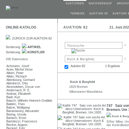
AUKTIONEN
NACHVERKAUF
ARCHIV
TERMINE
AUKTION 85
AUKTION 
ONLINE-KATALOG
AUKTION 82
21. Juni 20
ZURÜCK ZUR AUKTION 82
x
Sortierung
ARTIKEL
Sortierung
KÜNSTLER
x
436 Datensätze
Achmann, Josef
Auktion 82
1 Ergebnis
Acier, Michel Victor
Albert, Peter
Albitz, Richard
Altenbourg, Gerhard
Koch & Bergfeld
Altenkirch, Otto
Alvensleben, Oscar von
1829 Bremen
Andernach, R. E.
Silberwaren-Manufaktur.
Andrae, Elisabeth
Badt, Kurt
Baisch, Wilhelm Heinrich Gottlieb
Balden, Theo
747 Satz von
Balzer, Wolfgang
Bremen. Um 
Baranowsky, Alexander
Baring, Ursula
Koch & Berg
Barlach, Ernst
Bartolozzi, Francesco
925er Silber. U
Becker, August
der Kontrollste
Beckert, Fritz