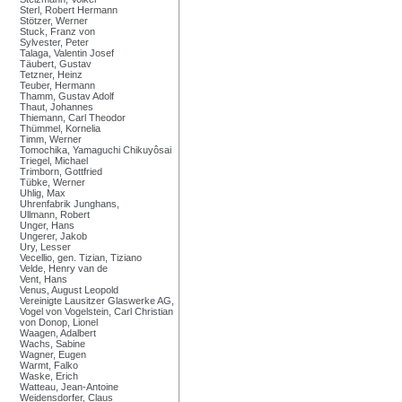
Sterl, Robert Hermann
Stötzer, Werner
Stuck, Franz von
Sylvester, Peter
Talaga, Valentin Josef
Täubert, Gustav
Tetzner, Heinz
Teuber, Hermann
Thamm, Gustav Adolf
Thaut, Johannes
Thiemann, Carl Theodor
Thümmel, Kornelia
Timm, Werner
Tomochika, Yamaguchi Chikuyôsai
Triegel, Michael
Trimborn, Gottfried
Tübke, Werner
Uhlig, Max
Uhrenfabrik Junghans,
Ullmann, Robert
Unger, Hans
Ungerer, Jakob
Ury, Lesser
Vecellio, gen. Tizian, Tiziano
Velde, Henry van de
Vent, Hans
Venus, August Leopold
Vereinigte Lausitzer Glaswerke AG,
Vogel von Vogelstein, Carl Christian
von Donop, Lionel
Waagen, Adalbert
Wachs, Sabine
Wagner, Eugen
Warmt, Falko
Waske, Erich
Watteau, Jean-Antoine
Weidensdorfer, Claus