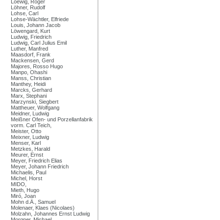
Loewig, Roger
Löhner, Rudolf
Lohse, Carl
Lohse-Wächtler, Elfriede
Louis, Johann Jacob
Löwengard, Kurt
Ludwig, Friedrich
Ludwig, Carl Julius Emil
Luther, Manfred
Maasdorf, Frank
Mackensen, Gerd
Majores, Rosso Hugo
Manpo, Ohashi
Manss, Christian
Manthey, Heidi
Marcks, Gerhard
Marx, Stephani
Marzynski, Siegbert
Mattheuer, Wolfgang
Meidner, Ludwig
Meißner Ofen- und Porzellanfabrik
vorm. Carl Teich,
Meister, Otto
Meixner, Ludwig
Menser, Karl
Metzkes, Harald
Meurer, Ernst
Meyer, Friedrich Elias
Meyer, Johann Friedrich
Michaelis, Paul
Michel, Horst
MIDO,
Mieth, Hugo
Miró, Joan
Mohn d.Ä., Samuel
Molenaer, Klaes (Nicolaes)
Molzahn, Johannes Ernst Ludwig
Morgner, Michael