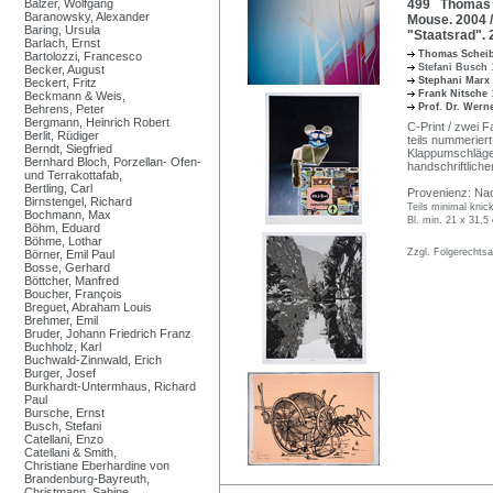
Balzer, Wolfgang
499 Thomas Sc
Baranowsky, Alexander
Mouse. 2004 /
Baring, Ursula
"Staatsrad". 
Barlach, Ernst
Thomas Schei
Bartolozzi, Francesco
Stefani Busch
Becker, August
Stephani Marx
Beckert, Fritz
Frank Nitsche
Beckmann & Weis,
Prof. Dr. Wer
Behrens, Peter
Bergmann, Heinrich Robert
C-Print / zwei F
Berlit, Rüdiger
teils nummeriert
Berndt, Siegfried
Klappumschlägen
Bernhard Bloch, Porzellan- Ofen-
handschriftliche
und Terrakottafab,
Bertling, Carl
Provenienz: Na
Birnstengel, Richard
Teils minimal knick
Bochmann, Max
Bl. min. 21 x 31,
Böhm, Eduard
Böhme, Lothar
Zzgl. Folgerechts
Börner, Emil Paul
Bosse, Gerhard
Böttcher, Manfred
Boucher, François
Breguet, Abraham Louis
Brehmer, Emil
Bruder, Johann Friedrich Franz
Buchholz, Karl
Buchwald-Zinnwald, Erich
Burger, Josef
Burkhardt-Untermhaus, Richard
Paul
Bursche, Ernst
Busch, Stefani
Catellani, Enzo
Catellani & Smith,
Christiane Eberhardine von
Brandenburg-Bayreuth,
Christmann, Sabine