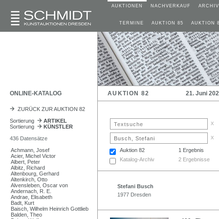
AUKTIONEN
NACHVERKAUF
ARCHIV
TERMINE
AUKTION 85
AUKTION 
ONLINE-KATALOG
AUKTION 82
21. Juni 20
ZURÜCK ZUR AUKTION 82
Sortierung
ARTIKEL
x
Sortierung
KÜNSTLER
x
436 Datensätze
Achmann, Josef
Auktion 82
1 Ergebnis
Acier, Michel Victor
Katalog-Archiv
2 Ergebnisse
Albert, Peter
Albitz, Richard
Altenbourg, Gerhard
Altenkirch, Otto
Alvensleben, Oscar von
Stefani Busch
Andernach, R. E.
1977 Dresden
Andrae, Elisabeth
Badt, Kurt
Baisch, Wilhelm Heinrich Gottlieb
Balden, Theo