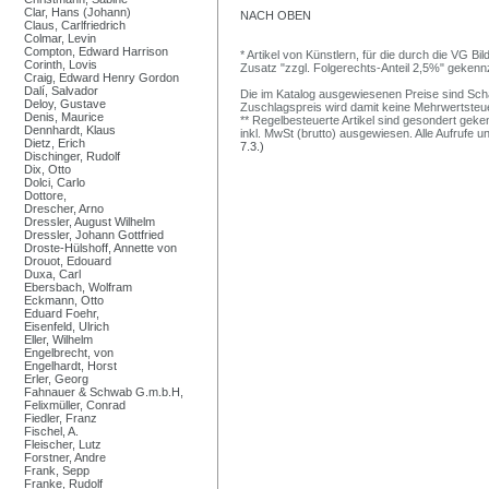
Clar, Hans (Johann)
NACH OBEN
Claus, Carlfriedrich
Colmar, Levin
Compton, Edward Harrison
* Artikel von Künstlern, für die durch die VG 
Corinth, Lovis
Zusatz "zzgl. Folgerechts-Anteil 2,5%" gekenn
Craig, Edward Henry Gordon
Dalí, Salvador
Die im Katalog ausgewiesenen Preise sind Schätz
Deloy, Gustave
Zuschlagspreis wird damit keine Mehrwertsteu
Denis, Maurice
** Regelbesteuerte Artikel sind gesondert geken
Dennhardt, Klaus
inkl. MwSt (brutto) ausgewiesen. Alle Aufrufe 
Dietz, Erich
7.3.)
Dischinger, Rudolf
Dix, Otto
Dolci, Carlo
Dottore,
Drescher, Arno
Dressler, August Wilhelm
Dressler, Johann Gottfried
Droste-Hülshoff, Annette von
Drouot, Edouard
Duxa, Carl
Ebersbach, Wolfram
Eckmann, Otto
Eduard Foehr,
Eisenfeld, Ulrich
Eller, Wilhelm
Engelbrecht, von
Engelhardt, Horst
Erler, Georg
Fahnauer & Schwab G.m.b.H,
Felixmüller, Conrad
Fiedler, Franz
Fischel, A.
Fleischer, Lutz
Forstner, Andre
Frank, Sepp
Franke, Rudolf