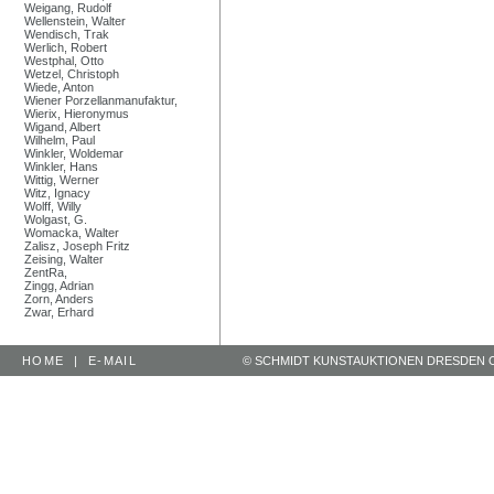
Weigang, Rudolf
Wellenstein, Walter
Wendisch, Trak
Werlich, Robert
Westphal, Otto
Wetzel, Christoph
Wiede, Anton
Wiener Porzellanmanufaktur,
Wierix, Hieronymus
Wigand, Albert
Wilhelm, Paul
Winkler, Woldemar
Winkler, Hans
Wittig, Werner
Witz, Ignacy
Wolff, Willy
Wolgast, G.
Womacka, Walter
Zalisz, Joseph Fritz
Zeising, Walter
ZentRa,
Zingg, Adrian
Zorn, Anders
Zwar, Erhard
HOME
|
E-MAIL
© SCHMIDT KUNSTAUKTIONEN DRESDEN