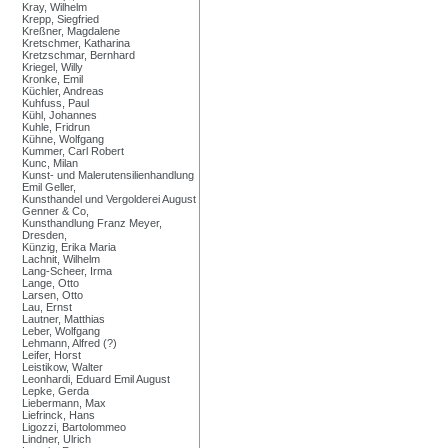
Kray, Wilhelm
Krepp, Siegfried
Kreßner, Magdalene
Kretschmer, Katharina
Kretzschmar, Bernhard
Kriegel, Willy
Kronke, Emil
Küchler, Andreas
Kuhfuss, Paul
Kühl, Johannes
Kuhle, Fridrun
Kühne, Wolfgang
Kummer, Carl Robert
Kunc, Milan
Kunst- und Malerutensilienhandlung
Emil Geller,
Kunsthandel und Vergolderei August
Genner & Co,
Kunsthandlung Franz Meyer,
Dresden,
Künzig, Erika Maria
Lachnit, Wilhelm
Lang-Scheer, Irma
Lange, Otto
Larsen, Otto
Lau, Ernst
Lautner, Matthias
Leber, Wolfgang
Lehmann, Alfred (?)
Leifer, Horst
Leistikow, Walter
Leonhardi, Eduard Emil August
Lepke, Gerda
Liebermann, Max
Liefrinck, Hans
Ligozzi, Bartolommeo
Lindner, Ulrich