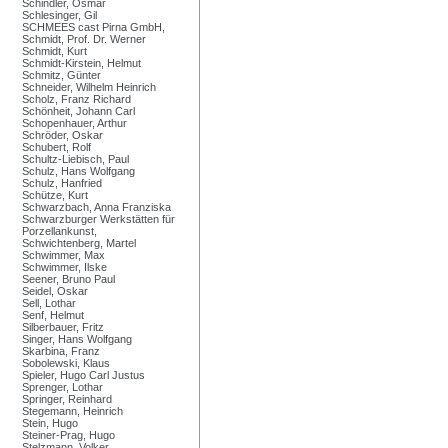
Schindler, Osmar
Schlesinger, Gil
SCHMEES cast Pirna GmbH,
Schmidt, Prof. Dr. Werner
Schmidt, Kurt
Schmidt-Kirstein, Helmut
Schmitz, Günter
Schneider, Wilhelm Heinrich
Scholz, Franz Richard
Schönheit, Johann Carl
Schopenhauer, Arthur
Schröder, Oskar
Schubert, Rolf
Schultz-Liebisch, Paul
Schulz, Hans Wolfgang
Schulz, Hanfried
Schütze, Kurt
Schwarzbach, Anna Franziska
Schwarzburger Werkstätten für
Porzellankunst,
Schwichtenberg, Martel
Schwimmer, Max
Schwimmer, Ilske
Seener, Bruno Paul
Seidel, Oskar
Sell, Lothar
Senf, Helmut
Silberbauer, Fritz
Singer, Hans Wolfgang
Skarbina, Franz
Sobolewski, Klaus
Spieler, Hugo Carl Justus
Sprenger, Lothar
Springer, Reinhard
Stegemann, Heinrich
Stein, Hugo
Steiner-Prag, Hugo
Stelzmann, Volker