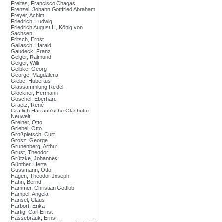
Freitas, Francisco Chagas
Frenzel, Johann Gottfried Abraham
Freyer, Achim
Friedrich, Ludwig
Friedrich August II., König von
Sachsen,
Fritsch, Ernst
Gallasch, Harald
Gaudeck, Franz
Geiger, Raimund
Geiger, Willi
Gelbke, Georg
George, Magdalena
Giebe, Hubertus
Glassammlung Reidel,
Glöckner, Hermann
Göschel, Eberhard
Graetz, René
Gräflich Harrach'sche Glashütte
Neuwelt,
Greiner, Otto
Griebel, Otto
Großpietsch, Curt
Grosz, George
Grunenberg, Arthur
Grust, Theodor
Grützke, Johannes
Günther, Herta
Gussmann, Otto
Hagen, Theodor Joseph
Hahn, Bernd
Hammer, Christian Gottlob
Hampel, Angela
Hänsel, Claus
Harbort, Erika
Hartig, Carl Ernst
Hassebrauk, Ernst