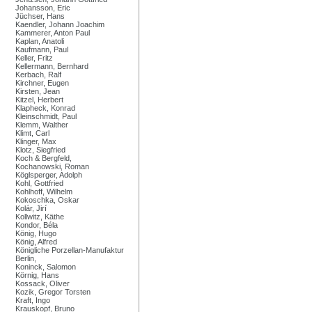
Johansson, Eric
Jüchser, Hans
Kaendler, Johann Joachim
Kammerer, Anton Paul
Kaplan, Anatoli
Kaufmann, Paul
Keller, Fritz
Kellermann, Bernhard
Kerbach, Ralf
Kirchner, Eugen
Kirsten, Jean
Kitzel, Herbert
Klapheck, Konrad
Kleinschmidt, Paul
Klemm, Walther
Klimt, Carl
Klinger, Max
Klotz, Siegfried
Koch & Bergfeld,
Kochanowski, Roman
Köglsperger, Adolph
Kohl, Gottfried
Kohlhoff, Wilhelm
Kokoschka, Oskar
Kolár, Jirí
Kollwitz, Käthe
Kondor, Béla
König, Hugo
König, Alfred
Königliche Porzellan-Manufaktur
Berlin,
Koninck, Salomon
Körnig, Hans
Kossack, Oliver
Kozik, Gregor Torsten
Kraft, Ingo
Krauskopf, Bruno