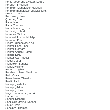
Pohle (geborene Zweez), Louise
Porsdorf, Friedrich
Porzellan-Manufaktur Meissen,
Porzellanmanufaktur Ludwigsburg,
Prussog, Lucie
Purrmann, Hans
Querner, Curt
Rade, Max
Ranft, Thomas
Rauschenberg, Robert
Rehfeldt, Robert
Reimann, Walter
Reinhold, Friedrich Philipp
Reinicke, Peter
Ribera, Jusepe José de
Richter, Hans Theo
Richter, Gerhard
Richter, Adrian Ludwig
Richter, Etha
Richter, Carl August
Riedel, Josef
Rienäcker, Sandra
Rittner, Heinrich
Robert, Eugène
Rohden, Johann Martin von
Roik, Oskar
Rosenhauer, Theodor
Rosié, Paul
Rudolph, Wilhelm
Rudolph, Arthur
Rudolph, Hans
Rüger, Johannes (Hans)
Rumpf, Fritz
Sander, Richard
Sanzio da Urbino, Raffael
Sauer, Birgit
Scheibitz, Thomas