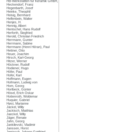
HB-Werkstätten für Keramik GmbH,
Heckendorf, Franz
Hegenbarth, Josef
Heinke, Theophil
Heisig, Bernhard
Helfenbein, Walter
Henjes, H.
Hennig, Albert
Hentschel, Hans Rudolf
Herforth, Siegfried
Herold, Christian Friedrich
Herrmann, Gunter
Herrmann, Sabine
Herrmann (Henri Héran), Paul
Hettner, Otto
Heuer, Joachim
Hirsch, Karl-Georg
Hitzer, Werner
Höckner, Rudolf
Hodiener, Hugo
Höfer, Paul
Hofer, Karl
Hoffmann, Eugen
Hofmann, Ludwig von
Hom, Georg
Horlbeck, Günter
Hösel, Erich Oskar
Hottenroth, Woldemar
Huquier, Gabriel
Høst, Marianne
Jäckel, Willy
Jackisch, Matthias
Jaeckel, Willy
Jäger, Renate
Jahn, Georg
Jankilevski, Vladimir
Janssen, Horst
Jentzsch, Johann Gottfried