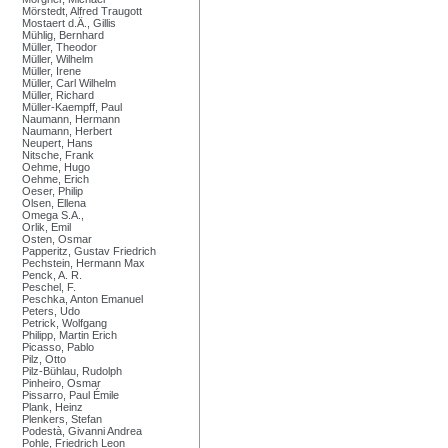
Mörstedt, Alfred Traugott
Mostaert d.Ä., Gillis
Mühlig, Bernhard
Müller, Theodor
Müller, Wilhelm
Müller, Irene
Müller, Carl Wilhelm
Müller, Richard
Müller-Kaempff, Paul
Naumann, Hermann
Naumann, Herbert
Neupert, Hans
Nitsche, Frank
Oehme, Hugo
Oehme, Erich
Oeser, Philip
Olsen, Ellena
Omega S.A.,
Orlik, Emil
Osten, Osmar
Papperitz, Gustav Friedrich
Pechstein, Hermann Max
Penck, A. R.
Peschel, F.
Peschka, Anton Emanuel
Peters, Udo
Petrick, Wolfgang
Philipp, Martin Erich
Picasso, Pablo
Pilz, Otto
Pilz-Bühlau, Rudolph
Pinheiro, Osmar
Pissarro, Paul Émile
Plank, Heinz
Plenkers, Stefan
Podestà, Givanni Andrea
Pohle, Friedrich Leon