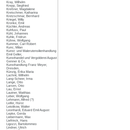
Kray, Wilhelm
Krepp, Siegfried
Kreßner, Magdalene
Kretschmer, Katharina
Kretzschmar, Bernhard
Kriegel, Willy
Kronke, Emil
Küchler, Andreas
Kuhfuss, Paul
Kühl, Johannes
Kuhle, Fridrun
Kühne, Wolfgang
Kummer, Carl Robert
Kunc, Milan
Kunst- und Malerutensilienhandlung
Emil Geller,
Kunsthandel und Vergolderei August
Genner & Co,
Kunsthandlung Franz Meyer,
Dresden,
Künzig, Erika Maria
Lachnit, Wilhelm
Lang-Scheer, Irma
Lange, Otto
Larsen, Otto
Lau, Ernst
Lautner, Matthias
Leber, Wolfgang
Lehmann, Alfred (?)
Leifer, Horst
Leistikow, Walter
Leonhardi, Eduard Emil August
Lepke, Gerda
Liebermann, Max
Liefrinck, Hans
Ligozzi, Bartolommeo
Lindner, Ulrich