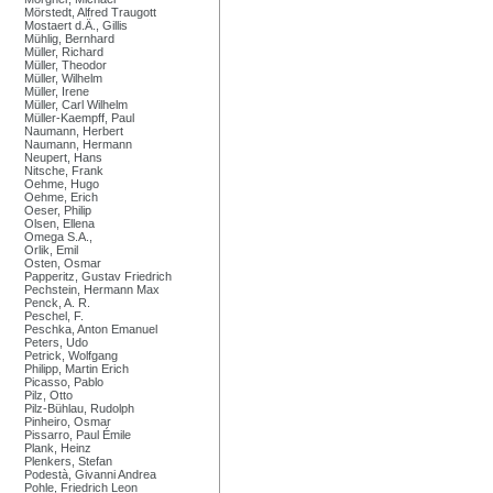
Mörstedt, Alfred Traugott
Mostaert d.Ä., Gillis
Mühlig, Bernhard
Müller, Richard
Müller, Theodor
Müller, Wilhelm
Müller, Irene
Müller, Carl Wilhelm
Müller-Kaempff, Paul
Naumann, Herbert
Naumann, Hermann
Neupert, Hans
Nitsche, Frank
Oehme, Hugo
Oehme, Erich
Oeser, Philip
Olsen, Ellena
Omega S.A.,
Orlik, Emil
Osten, Osmar
Papperitz, Gustav Friedrich
Pechstein, Hermann Max
Penck, A. R.
Peschel, F.
Peschka, Anton Emanuel
Peters, Udo
Petrick, Wolfgang
Philipp, Martin Erich
Picasso, Pablo
Pilz, Otto
Pilz-Bühlau, Rudolph
Pinheiro, Osmar
Pissarro, Paul Émile
Plank, Heinz
Plenkers, Stefan
Podestà, Givanni Andrea
Pohle, Friedrich Leon