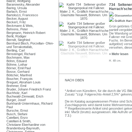
Balzer, Wolfgang
Baranowsky, Alexander
734 Seltener 
Baring, Ursula
Harrach'sche
Barlach, Ernst
Bartolozzi, Francesco
Glassammlu
Becker, August
Gräflich Har
Beckert, Fritz
Beckmann & Weis,
Grün getöntes G
Behrens, Peter
partiell vergold
Bergmann, Heinrich Robert
Die Wandung uml
Berlit, Rüdiger
Falkner mit Grei
Berndt, Siegfried
Fuchs. Im Bere
Bernhard Bloch, Porzellan- Ofen-
aufgelöst) vers
und Terrakottafab,
versehen, dies
Bertling, Carl
Birnstengel, Richard
> Mehr lesen
Bochmann, Max
Böhm, Eduard
H. 48 cm.
Böhme, Lothar
Börner, Emil Paul
Bosse, Gerhard
Böttcher, Manfred
Boucher, François
NACH OBEN
Breguet, Abraham Louis
Brehmer, Emil
Bruder, Johann Friedrich Franz
* Artikel von Künstlern, für die durch die VG 
Buchholz, Karl
Zusatz "zzgl. Folgerechts-Anteil 2,5%" gekenn
Buchwald-Zinnwald, Erich
Burger, Josef
Die im Katalog ausgewiesenen Preise sind Schätz
Burkhardt-Untermhaus, Richard
Zuschlagspreis wird damit keine Mehrwertsteu
Paul
** Regelbesteuerte Artikel sind gesondert geken
Bursche, Ernst
inkl. MwSt (brutto) ausgewiesen. Alle Aufrufe 
Busch, Stefani
7.3.)
Catellani, Enzo
Catellani & Smith,
Christiane Eberhardine von
Brandenburg-Bayreuth,
Christmann, Sabine