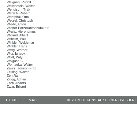
Weigang, Rudolf
Wellenstein, Walter
Wendisch, Trak
Werlich, Robert
Westphal, Otto
Wetzel, Christoph
Wiede, Anton
Wiener Porzellanmanufaktur,
Wierix, Hieronymus
Wigand, Albert
Wilhelm, Paul
Winkler, Woldemar
Winkler, Hans
Wittig, Werner
Witz, Ignacy
Wolff, Willy
Wolgast, G.
Womacka, Walter
Zalisz, Joseph Fritz
Zeising, Walter
ZentRa,
Zingg, Adrian
Zorn, Anders
Zwar, Erhard
HOME
|
E-MAIL
© SCHMIDT KUNSTAUKTIONEN DRESDEN