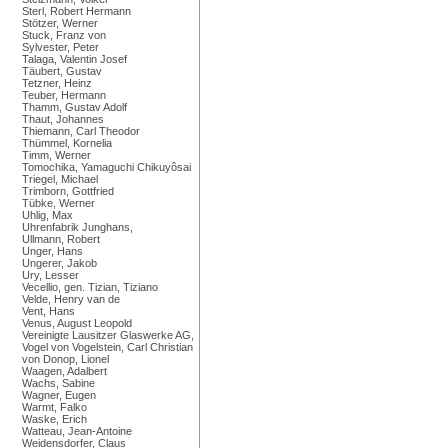
Sterl, Robert Hermann
Stötzer, Werner
Stuck, Franz von
Sylvester, Peter
Talaga, Valentin Josef
Täubert, Gustav
Tetzner, Heinz
Teuber, Hermann
Thamm, Gustav Adolf
Thaut, Johannes
Thiemann, Carl Theodor
Thümmel, Kornelia
Timm, Werner
Tomochika, Yamaguchi Chikuyôsai
Triegel, Michael
Trimborn, Gottfried
Tübke, Werner
Uhlig, Max
Uhrenfabrik Junghans,
Ullmann, Robert
Unger, Hans
Ungerer, Jakob
Ury, Lesser
Vecellio, gen. Tizian, Tiziano
Velde, Henry van de
Vent, Hans
Venus, August Leopold
Vereinigte Lausitzer Glaswerke AG,
Vogel von Vogelstein, Carl Christian
von Donop, Lionel
Waagen, Adalbert
Wachs, Sabine
Wagner, Eugen
Warmt, Falko
Waske, Erich
Watteau, Jean-Antoine
Weidensdorfer, Claus