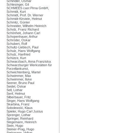
Schindler, Osmar
Schlesinger, Gil
SCHMEES cast Pirna GmbH,
Schmidt, Kurt
Schmidt, Prof. Dr. Werner
Schmidt-Kirstein, Helmut
Schmitz, Günter
Schneider, Wilhelm Heinrich
Scholz, Franz Richard
Schönheit, Johann Carl
Schopenhauer, Arthur
Schröder, Oskar
Schubert, Rolf
Schultz-Liebisch, Paul
Schulz, Hans Wolfgang
Schulz, Hanfried
Schütze, Kurt
Schwarzbach, Anna Franziska
Schwarzburger Werkstätten für
Porzellankunst,
Schwichtenberg, Martel
Schwimmer, Max
Schwimmer, Ilske
Seener, Bruno Paul
Seidel, Oskar
Sell, Lothar
Senf, Helmut
Silberbauer, Fritz
Singer, Hans Wolfgang
Skarbina, Franz
Sobolewski, Klaus
Spieler, Hugo Carl Justus
Sprenger, Lothar
Springer, Reinhard
Stegemann, Heinrich
Stein, Hugo
Steiner-Prag, Hugo
Stelzmann, Volker