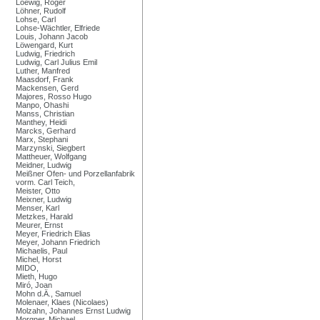
Loewig, Roger
Löhner, Rudolf
Lohse, Carl
Lohse-Wächtler, Elfriede
Louis, Johann Jacob
Löwengard, Kurt
Ludwig, Friedrich
Ludwig, Carl Julius Emil
Luther, Manfred
Maasdorf, Frank
Mackensen, Gerd
Majores, Rosso Hugo
Manpo, Ohashi
Manss, Christian
Manthey, Heidi
Marcks, Gerhard
Marx, Stephani
Marzynski, Siegbert
Mattheuer, Wolfgang
Meidner, Ludwig
Meißner Ofen- und Porzellanfabrik
vorm. Carl Teich,
Meister, Otto
Meixner, Ludwig
Menser, Karl
Metzkes, Harald
Meurer, Ernst
Meyer, Friedrich Elias
Meyer, Johann Friedrich
Michaelis, Paul
Michel, Horst
MIDO,
Mieth, Hugo
Miró, Joan
Mohn d.Ä., Samuel
Molenaer, Klaes (Nicolaes)
Molzahn, Johannes Ernst Ludwig
Morgner, Michael