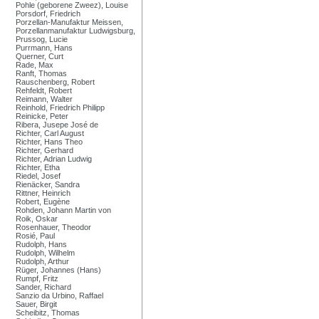
Pohle (geborene Zweez), Louise
Porsdorf, Friedrich
Porzellan-Manufaktur Meissen,
Porzellanmanufaktur Ludwigsburg,
Prussog, Lucie
Purrmann, Hans
Querner, Curt
Rade, Max
Ranft, Thomas
Rauschenberg, Robert
Rehfeldt, Robert
Reimann, Walter
Reinhold, Friedrich Philipp
Reinicke, Peter
Ribera, Jusepe José de
Richter, Carl August
Richter, Hans Theo
Richter, Gerhard
Richter, Adrian Ludwig
Richter, Etha
Riedel, Josef
Rienäcker, Sandra
Rittner, Heinrich
Robert, Eugène
Rohden, Johann Martin von
Roik, Oskar
Rosenhauer, Theodor
Rosié, Paul
Rudolph, Hans
Rudolph, Wilhelm
Rudolph, Arthur
Rüger, Johannes (Hans)
Rumpf, Fritz
Sander, Richard
Sanzio da Urbino, Raffael
Sauer, Birgit
Scheibitz, Thomas