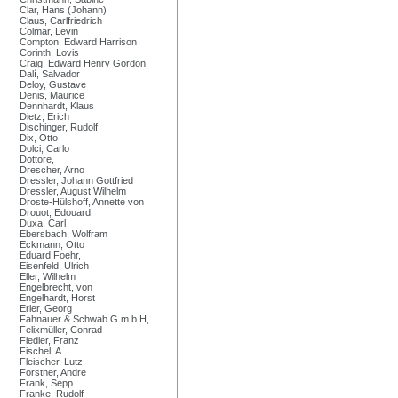
Clar, Hans (Johann)
Claus, Carlfriedrich
Colmar, Levin
Compton, Edward Harrison
Corinth, Lovis
Craig, Edward Henry Gordon
Dalí, Salvador
Deloy, Gustave
Denis, Maurice
Dennhardt, Klaus
Dietz, Erich
Dischinger, Rudolf
Dix, Otto
Dolci, Carlo
Dottore,
Drescher, Arno
Dressler, Johann Gottfried
Dressler, August Wilhelm
Droste-Hülshoff, Annette von
Drouot, Edouard
Duxa, Carl
Ebersbach, Wolfram
Eckmann, Otto
Eduard Foehr,
Eisenfeld, Ulrich
Eller, Wilhelm
Engelbrecht, von
Engelhardt, Horst
Erler, Georg
Fahnauer & Schwab G.m.b.H,
Felixmüller, Conrad
Fiedler, Franz
Fischel, A.
Fleischer, Lutz
Forstner, Andre
Frank, Sepp
Franke, Rudolf