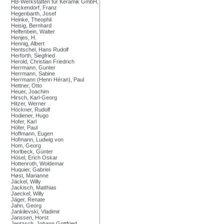
HB-Werkstätten für Keramik GmbH,
Heckendorf, Franz
Hegenbarth, Josef
Heinke, Theophil
Heisig, Bernhard
Helfenbein, Walter
Henjes, H.
Hennig, Albert
Hentschel, Hans Rudolf
Herforth, Siegfried
Herold, Christian Friedrich
Herrmann, Gunter
Herrmann, Sabine
Herrmann (Henri Héran), Paul
Hettner, Otto
Heuer, Joachim
Hirsch, Karl-Georg
Hitzer, Werner
Höckner, Rudolf
Hodiener, Hugo
Hofer, Karl
Höfer, Paul
Hoffmann, Eugen
Hofmann, Ludwig von
Hom, Georg
Horlbeck, Günter
Hösel, Erich Oskar
Hottenroth, Woldemar
Huquier, Gabriel
Høst, Marianne
Jäckel, Willy
Jackisch, Matthias
Jaeckel, Willy
Jäger, Renate
Jahn, Georg
Jankilevski, Vladimir
Janssen, Horst
Jentzsch, Johann Gottfried