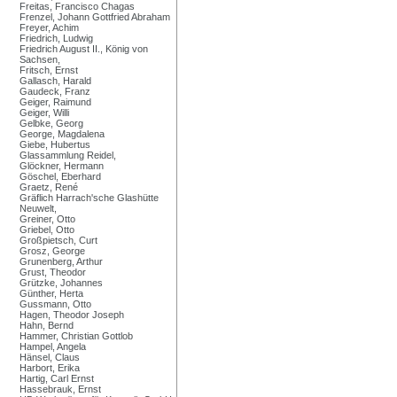
Freitas, Francisco Chagas
Frenzel, Johann Gottfried Abraham
Freyer, Achim
Friedrich, Ludwig
Friedrich August II., König von
Sachsen,
Fritsch, Ernst
Gallasch, Harald
Gaudeck, Franz
Geiger, Raimund
Geiger, Willi
Gelbke, Georg
George, Magdalena
Giebe, Hubertus
Glassammlung Reidel,
Glöckner, Hermann
Göschel, Eberhard
Graetz, René
Gräflich Harrach'sche Glashütte
Neuwelt,
Greiner, Otto
Griebel, Otto
Großpietsch, Curt
Grosz, George
Grunenberg, Arthur
Grust, Theodor
Grützke, Johannes
Günther, Herta
Gussmann, Otto
Hagen, Theodor Joseph
Hahn, Bernd
Hammer, Christian Gottlob
Hampel, Angela
Hänsel, Claus
Harbort, Erika
Hartig, Carl Ernst
Hassebrauk, Ernst