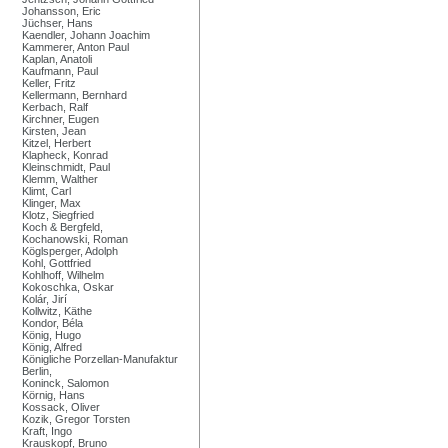
Johansson, Eric
Jüchser, Hans
Kaendler, Johann Joachim
Kammerer, Anton Paul
Kaplan, Anatoli
Kaufmann, Paul
Keller, Fritz
Kellermann, Bernhard
Kerbach, Ralf
Kirchner, Eugen
Kirsten, Jean
Kitzel, Herbert
Klapheck, Konrad
Kleinschmidt, Paul
Klemm, Walther
Klimt, Carl
Klinger, Max
Klotz, Siegfried
Koch & Bergfeld,
Kochanowski, Roman
Köglsperger, Adolph
Kohl, Gottfried
Kohlhoff, Wilhelm
Kokoschka, Oskar
Kolár, Jirí
Kollwitz, Käthe
Kondor, Béla
König, Hugo
König, Alfred
Königliche Porzellan-Manufaktur
Berlin,
Koninck, Salomon
Körnig, Hans
Kossack, Oliver
Kozik, Gregor Torsten
Kraft, Ingo
Krauskopf, Bruno