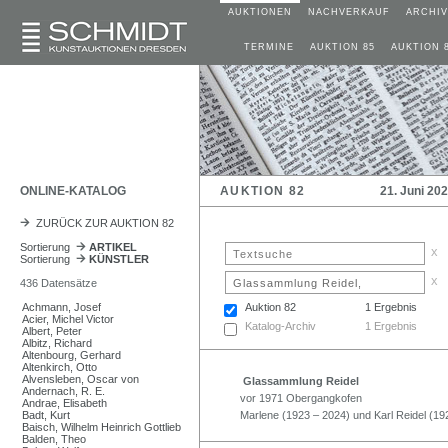
AUKTIONEN
NACHVERKAUF
ARCHIV
TERMINE
AUKTION 85
AUKTION 
ONLINE-KATALOG
AUKTION 82
21. Juni 20
ZURÜCK ZUR AUKTION 82
Sortierung
ARTIKEL
x
Sortierung
KÜNSTLER
x
436 Datensätze
Achmann, Josef
Auktion 82
1 Ergebnis
Acier, Michel Victor
Katalog-Archiv
1 Ergebnis
Albert, Peter
Albitz, Richard
Altenbourg, Gerhard
Altenkirch, Otto
Alvensleben, Oscar von
Glassammlung Reidel
Andernach, R. E.
vor 1971 Obergangkofen
Andrae, Elisabeth
Badt, Kurt
Marlene (1923 – 2024) und Karl Reidel (19
Baisch, Wilhelm Heinrich Gottlieb
Balden, Theo