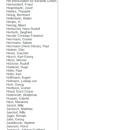
HB-Werkstätten für Keramik GmbH,
Heckendorf, Franz
Hegenbarth, Josef
Heinke, Theophil
Heisig, Bernhard
Helfenbein, Walter
Henjes, H.
Hennig, Albert
Hentschel, Hans Rudolf
Herforth, Siegfried
Herold, Christian Friedrich
Herrmann, Gunter
Herrmann, Sabine
Herrmann (Henri Héran), Paul
Hettner, Otto
Heuer, Joachim
Hirsch, Karl-Georg
Hitzer, Werner
Höckner, Rudolf
Hodiener, Hugo
Höfer, Paul
Hofer, Karl
Hoffmann, Eugen
Hofmann, Ludwig von
Hom, Georg
Horlbeck, Günter
Hösel, Erich Oskar
Hottenroth, Woldemar
Huquier, Gabriel
Høst, Marianne
Jäckel, Willy
Jackisch, Matthias
Jaeckel, Willy
Jäger, Renate
Jahn, Georg
Jankilevski, Vladimir
Janssen, Horst
Jentzsch, Johann Gottfried