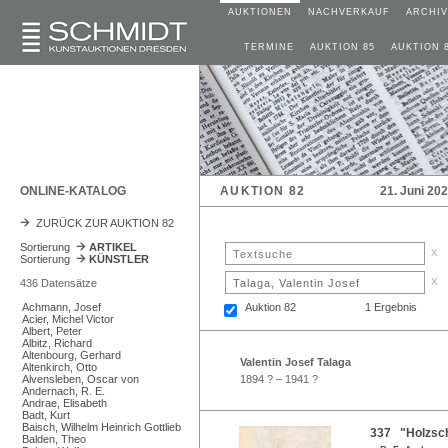
AUKTIONEN
NACHVERKAUF
ARCHIV
TERMINE
AUKTION 85
AUKTION 
ONLINE-KATALOG
AUKTION 82
21. Juni 20
ZURÜCK ZUR AUKTION 82
Sortierung
ARTIKEL
x
Sortierung
KÜNSTLER
x
436 Datensätze
Achmann, Josef
Auktion 82
1 Ergebnis
Acier, Michel Victor
Albert, Peter
Albitz, Richard
Altenbourg, Gerhard
Valentin Josef Talaga
Altenkirch, Otto
Alvensleben, Oscar von
1894 ? – 1941 ?
Andernach, R. E.
Andrae, Elisabeth
Badt, Kurt
Baisch, Wilhelm Heinrich Gottlieb
337 "Holzsch
Balden, Theo