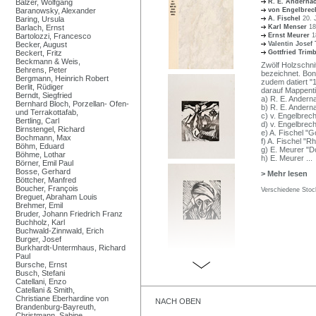
Balzer, Wolfgang
R. E. Anderna
Baranowsky, Alexander
von Engelbrec
Baring, Ursula
A. Fischel
20. 
Barlach, Ernst
Karl Menser
18
Bartolozzi, Francesco
Ernst Meurer
1
Becker, August
Valentin Josef
Beckert, Fritz
Gottfried Tri
Beckmann & Weis,
Zwölf Holzschnit
Behrens, Peter
bezeichnet. Bon
Bergmann, Heinrich Robert
zudem datiert "
Berlit, Rüdiger
darauf Mappentit
Berndt, Siegfried
a) R. E. Andern
Bernhard Bloch, Porzellan- Ofen-
b) R. E. Andern
und Terrakottafab,
c) v. Engelbrech
Bertling, Carl
d) v. Engelbrech
Birnstengel, Richard
e) A. Fischel "G
Bochmann, Max
f) A. Fischel "R
Böhm, Eduard
g) E. Meurer "D
Böhme, Lothar
h) E. Meurer
...
Börner, Emil Paul
Bosse, Gerhard
> Mehr lesen
Böttcher, Manfred
Boucher, François
Verschiedene Stoc
Breguet, Abraham Louis
Brehmer, Emil
Bruder, Johann Friedrich Franz
Buchholz, Karl
Buchwald-Zinnwald, Erich
Burger, Josef
Burkhardt-Untermhaus, Richard
Paul
Bursche, Ernst
Busch, Stefani
Catellani, Enzo
Catellani & Smith,
Christiane Eberhardine von
NACH OBEN
Brandenburg-Bayreuth,
Christmann, Sabine