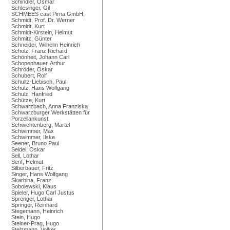
Schindler, Osmar
Schlesinger, Gil
SCHMEES cast Pirna GmbH,
Schmidt, Prof. Dr. Werner
Schmidt, Kurt
Schmidt-Kirstein, Helmut
Schmitz, Günter
Schneider, Wilhelm Heinrich
Scholz, Franz Richard
Schönheit, Johann Carl
Schopenhauer, Arthur
Schröder, Oskar
Schubert, Rolf
Schultz-Liebisch, Paul
Schulz, Hans Wolfgang
Schulz, Hanfried
Schütze, Kurt
Schwarzbach, Anna Franziska
Schwarzburger Werkstätten für
Porzellankunst,
Schwichtenberg, Martel
Schwimmer, Max
Schwimmer, Ilske
Seener, Bruno Paul
Seidel, Oskar
Sell, Lothar
Senf, Helmut
Silberbauer, Fritz
Singer, Hans Wolfgang
Skarbina, Franz
Sobolewski, Klaus
Spieler, Hugo Carl Justus
Sprenger, Lothar
Springer, Reinhard
Stegemann, Heinrich
Stein, Hugo
Steiner-Prag, Hugo
Stelzmann, Volker