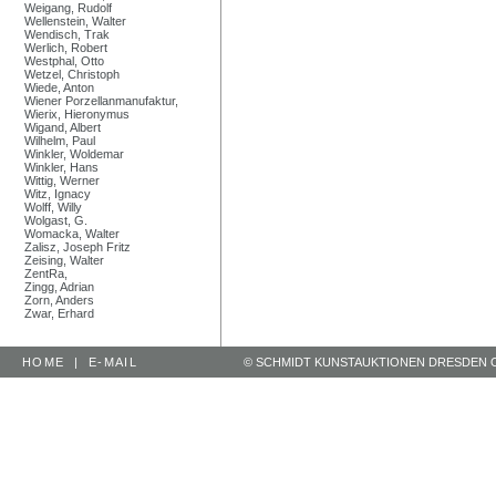
Weigang, Rudolf
Wellenstein, Walter
Wendisch, Trak
Werlich, Robert
Westphal, Otto
Wetzel, Christoph
Wiede, Anton
Wiener Porzellanmanufaktur,
Wierix, Hieronymus
Wigand, Albert
Wilhelm, Paul
Winkler, Woldemar
Winkler, Hans
Wittig, Werner
Witz, Ignacy
Wolff, Willy
Wolgast, G.
Womacka, Walter
Zalisz, Joseph Fritz
Zeising, Walter
ZentRa,
Zingg, Adrian
Zorn, Anders
Zwar, Erhard
HOME
|
E-MAIL
© SCHMIDT KUNSTAUKTIONEN DRESDEN