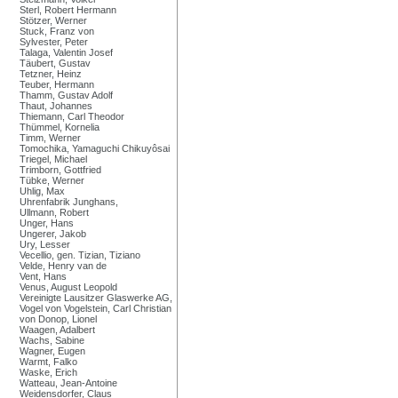
Sterl, Robert Hermann
Stötzer, Werner
Stuck, Franz von
Sylvester, Peter
Talaga, Valentin Josef
Täubert, Gustav
Tetzner, Heinz
Teuber, Hermann
Thamm, Gustav Adolf
Thaut, Johannes
Thiemann, Carl Theodor
Thümmel, Kornelia
Timm, Werner
Tomochika, Yamaguchi Chikuyôsai
Triegel, Michael
Trimborn, Gottfried
Tübke, Werner
Uhlig, Max
Uhrenfabrik Junghans,
Ullmann, Robert
Unger, Hans
Ungerer, Jakob
Ury, Lesser
Vecellio, gen. Tizian, Tiziano
Velde, Henry van de
Vent, Hans
Venus, August Leopold
Vereinigte Lausitzer Glaswerke AG,
Vogel von Vogelstein, Carl Christian
von Donop, Lionel
Waagen, Adalbert
Wachs, Sabine
Wagner, Eugen
Warmt, Falko
Waske, Erich
Watteau, Jean-Antoine
Weidensdorfer, Claus