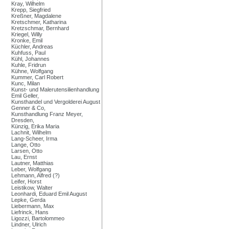
Kray, Wilhelm
Krepp, Siegfried
Kreßner, Magdalene
Kretschmer, Katharina
Kretzschmar, Bernhard
Kriegel, Willy
Kronke, Emil
Küchler, Andreas
Kuhfuss, Paul
Kühl, Johannes
Kuhle, Fridrun
Kühne, Wolfgang
Kummer, Carl Robert
Kunc, Milan
Kunst- und Malerutensilienhandlung
Emil Geller,
Kunsthandel und Vergolderei August
Genner & Co,
Kunsthandlung Franz Meyer,
Dresden,
Künzig, Erika Maria
Lachnit, Wilhelm
Lang-Scheer, Irma
Lange, Otto
Larsen, Otto
Lau, Ernst
Lautner, Matthias
Leber, Wolfgang
Lehmann, Alfred (?)
Leifer, Horst
Leistikow, Walter
Leonhardi, Eduard Emil August
Lepke, Gerda
Liebermann, Max
Liefrinck, Hans
Ligozzi, Bartolommeo
Lindner, Ulrich