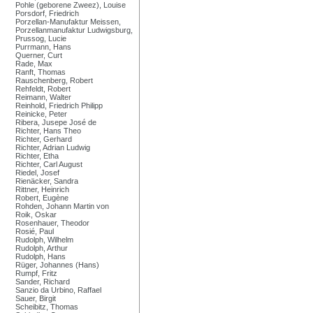
Pohle (geborene Zweez), Louise
Porsdorf, Friedrich
Porzellan-Manufaktur Meissen,
Porzellanmanufaktur Ludwigsburg,
Prussog, Lucie
Purrmann, Hans
Querner, Curt
Rade, Max
Ranft, Thomas
Rauschenberg, Robert
Rehfeldt, Robert
Reimann, Walter
Reinhold, Friedrich Philipp
Reinicke, Peter
Ribera, Jusepe José de
Richter, Hans Theo
Richter, Gerhard
Richter, Adrian Ludwig
Richter, Etha
Richter, Carl August
Riedel, Josef
Rienäcker, Sandra
Rittner, Heinrich
Robert, Eugène
Rohden, Johann Martin von
Roik, Oskar
Rosenhauer, Theodor
Rosié, Paul
Rudolph, Wilhelm
Rudolph, Arthur
Rudolph, Hans
Rüger, Johannes (Hans)
Rumpf, Fritz
Sander, Richard
Sanzio da Urbino, Raffael
Sauer, Birgit
Scheibitz, Thomas