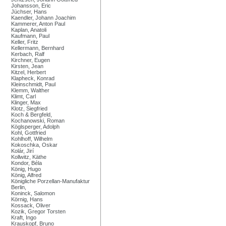
Johansson, Eric
Jüchser, Hans
Kaendler, Johann Joachim
Kammerer, Anton Paul
Kaplan, Anatoli
Kaufmann, Paul
Keller, Fritz
Kellermann, Bernhard
Kerbach, Ralf
Kirchner, Eugen
Kirsten, Jean
Kitzel, Herbert
Klapheck, Konrad
Kleinschmidt, Paul
Klemm, Walther
Klimt, Carl
Klinger, Max
Klotz, Siegfried
Koch & Bergfeld,
Kochanowski, Roman
Köglsperger, Adolph
Kohl, Gottfried
Kohlhoff, Wilhelm
Kokoschka, Oskar
Kolár, Jirí
Kollwitz, Käthe
Kondor, Béla
König, Hugo
König, Alfred
Königliche Porzellan-Manufaktur
Berlin,
Koninck, Salomon
Körnig, Hans
Kossack, Oliver
Kozik, Gregor Torsten
Kraft, Ingo
Krauskopf, Bruno