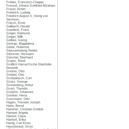
Freitas, Francisco Chagas
Frenzel, Johann Gottfried Abraham
Freyer, Achim
Friedrich, Ludwig
Friedrich August II., König von
Sachsen,
Fritsch, Ernst
Gallasch, Harald
Gaudeck, Franz
Geiger, Raimund
Geiger, Willi
Gelbke, Georg
George, Magdalena
Giebe, Hubertus
Glassammlung Reidel,
Glöckner, Hermann
Göschel, Eberhard
Graetz, René
Gräflich Harrach'sche Glashütte
Neuwelt,
Greiner, Otto
Griebel, Otto
Großpietsch, Curt
Grosz, George
Grunenberg, Arthur
Grust, Theodor
Grützke, Johannes
Günther, Herta
Gussmann, Otto
Hagen, Theodor Joseph
Hahn, Bernd
Hammer, Christian Gottlob
Hampel, Angela
Hänsel, Claus
Harbort, Erika
Hartig, Carl Ernst
Hassebrauk, Ernst