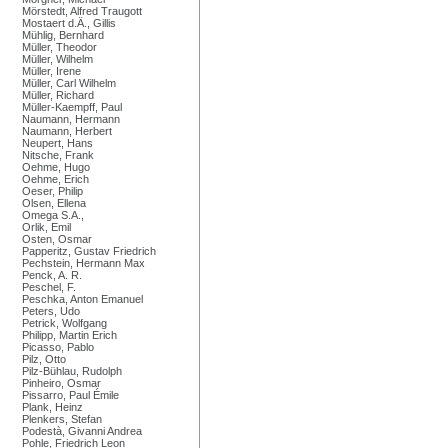
Mörstedt, Alfred Traugott
Mostaert d.Ä., Gillis
Mühlig, Bernhard
Müller, Theodor
Müller, Wilhelm
Müller, Irene
Müller, Carl Wilhelm
Müller, Richard
Müller-Kaempff, Paul
Naumann, Hermann
Naumann, Herbert
Neupert, Hans
Nitsche, Frank
Oehme, Hugo
Oehme, Erich
Oeser, Philip
Olsen, Ellena
Omega S.A.,
Orlik, Emil
Osten, Osmar
Papperitz, Gustav Friedrich
Pechstein, Hermann Max
Penck, A. R.
Peschel, F.
Peschka, Anton Emanuel
Peters, Udo
Petrick, Wolfgang
Philipp, Martin Erich
Picasso, Pablo
Pilz, Otto
Pilz-Bühlau, Rudolph
Pinheiro, Osmar
Pissarro, Paul Émile
Plank, Heinz
Plenkers, Stefan
Podestà, Givanni Andrea
Pohle, Friedrich Leon