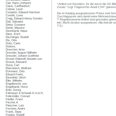
Clar, Hans (Johann)
* Artikel von Künstlern, für die durch die VG 
Claus, Carlfriedrich
Zusatz "zzgl. Folgerechts-Anteil 2,5%" gekenn
Colmar, Levin
Compton, Edward Harrison
Die im Katalog ausgewiesenen Preise sind Schätz
Corinth, Lovis
Zuschlagspreis wird damit keine Mehrwertsteu
Craig, Edward Henry Gordon
** Regelbesteuerte Artikel sind gesondert geken
Dalí, Salvador
inkl. MwSt (brutto) ausgewiesen. Alle Aufrufe 
Deloy, Gustave
7.3.)
Denis, Maurice
Dennhardt, Klaus
Dietz, Erich
Dischinger, Rudolf
Dix, Otto
Dolci, Carlo
Dottore,
Drescher, Arno
Dressler, August Wilhelm
Dressler, Johann Gottfried
Droste-Hülshoff, Annette von
Drouot, Edouard
Duxa, Carl
Ebersbach, Wolfram
Eckmann, Otto
Eduard Foehr,
Eisenfeld, Ulrich
Eller, Wilhelm
Engelbrecht, von
Engelhardt, Horst
Erler, Georg
Fahnauer & Schwab G.m.b.H,
Felixmüller, Conrad
Fiedler, Franz
Fischel, A.
Fleischer, Lutz
Forstner, Andre
Frank, Sepp
Franke, Rudolf