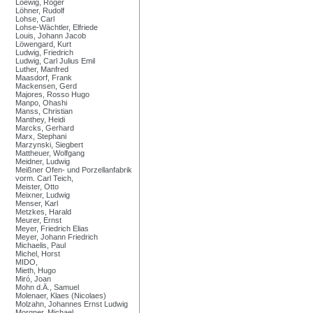
Loewig, Roger
Löhner, Rudolf
Lohse, Carl
Lohse-Wächtler, Elfriede
Louis, Johann Jacob
Löwengard, Kurt
Ludwig, Friedrich
Ludwig, Carl Julius Emil
Luther, Manfred
Maasdorf, Frank
Mackensen, Gerd
Majores, Rosso Hugo
Manpo, Ohashi
Manss, Christian
Manthey, Heidi
Marcks, Gerhard
Marx, Stephani
Marzynski, Siegbert
Mattheuer, Wolfgang
Meidner, Ludwig
Meißner Ofen- und Porzellanfabrik
vorm. Carl Teich,
Meister, Otto
Meixner, Ludwig
Menser, Karl
Metzkes, Harald
Meurer, Ernst
Meyer, Friedrich Elias
Meyer, Johann Friedrich
Michaelis, Paul
Michel, Horst
MIDO,
Mieth, Hugo
Miró, Joan
Mohn d.Ä., Samuel
Molenaer, Klaes (Nicolaes)
Molzahn, Johannes Ernst Ludwig
Morgner, Michael