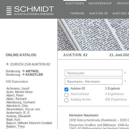
AUKTIONEN
NACHVERKAUF
ARCHIV
TERMINE
AUKTION 85
AUKTION 
ONLINE-KATALOG
AUKTION 82
21. Juni 20
ZURÜCK ZUR AUKTION 82
Sortierung
ARTIKEL
x
Sortierung
KÜNSTLER
x
436 Datensätze
Achmann, Josef
Auktion 82
1 Ergebnis
Acier, Michel Victor
Nachverkauf
4 Ergebnisse
Albert, Peter
Albitz, Richard
Katalog-Archiv
406 Ergebnisse
Altenbourg, Gerhard
Altenkirch, Otto
Alvensleben, Oscar von
Andernach, R. E.
Hermann Naumann
Andrae, Elisabeth
Badt, Kurt
1930 Kötzschenbroda (Radebeul) – 2025 D
Baisch, Wilhelm Heinrich Gottlieb
Deutscher Grafiker und Bildhauer. 1946 Au
Balden, Theo
1947–50 Bildhauerlehre bei Herbert Volwa