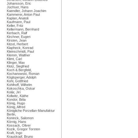
Johansson, Eric
Jüchser, Hans
Kaendler, Johann Joachim
Kammerer, Anton Paul
Kaplan, Anatoli
Kaufmann, Paul
Keller, Fritz
Kellermann, Bernhard
Kerbach, Ralf
Kirchner, Eugen
Kirsten, Jean
Kitzel, Herbert
Klapheck, Konrad
Kleinschmidt, Paul
Klemm, Walther
Klimt, Carl
Klinger, Max
Klotz, Siegfried
Koch & Bergfeld,
Kochanowski, Roman
Köglsperger, Adolph
Kohl, Gottfried
Kohlhoff, Wilhelm
Kokoschka, Oskar
Kolár, Jirí
Kollwitz, Käthe
Kondor, Béla
König, Hugo
König, Alfred
Königliche Porzellan-Manufaktur
Berlin,
Koninck, Salomon
Körnig, Hans
Kossack, Oliver
Kozik, Gregor Torsten
Kraft, Ingo
Krauskopf, Bruno