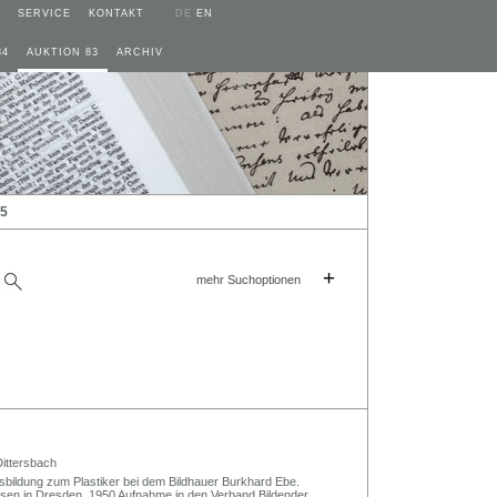
SERVICE
KONTAKT
DE
EN
84
AUKTION 83
ARCHIV
25
+
mehr Suchoptionen
ittersbach
sbildung zum Plastiker bei dem Bildhauer Burkhard Ebe.
hsen in Dresden. 1950 Aufnahme in den Verband Bildender