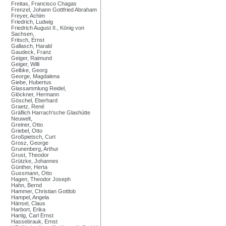
Freitas, Francisco Chagas
Frenzel, Johann Gottfried Abraham
Freyer, Achim
Friedrich, Ludwig
Friedrich August II., König von
Sachsen,
Fritsch, Ernst
Gallasch, Harald
Gaudeck, Franz
Geiger, Raimund
Geiger, Willi
Gelbke, Georg
George, Magdalena
Giebe, Hubertus
Glassammlung Reidel,
Glöckner, Hermann
Göschel, Eberhard
Graetz, René
Gräflich Harrach'sche Glashütte
Neuwelt,
Greiner, Otto
Griebel, Otto
Großpietsch, Curt
Grosz, George
Grunenberg, Arthur
Grust, Theodor
Grützke, Johannes
Günther, Herta
Gussmann, Otto
Hagen, Theodor Joseph
Hahn, Bernd
Hammer, Christian Gottlob
Hampel, Angela
Hänsel, Claus
Harbort, Erika
Hartig, Carl Ernst
Hassebrauk, Ernst