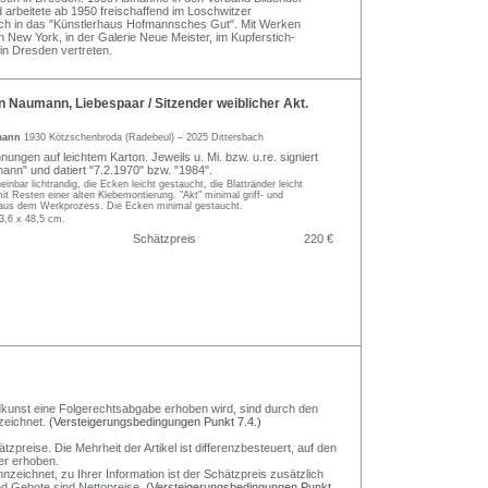
arbeitete ab 1950 freischaffend im Loschwitzer
ch in das "Künstlerhaus Hofmannsches Gut". Mit Werken
New York, in der Galerie Neue Meister, im Kupferstich-
in Dresden vertreten.
Naumann, Liebespaar / Sitzender weiblicher Akt.
mann
1930 Kötzschenbroda (Radebeul) – 2025 Dittersbach
nungen auf leichtem Karton. Jeweils u. Mi. bzw. u.re. signiert
n" und datiert "7.2.1970" bzw. "1984".
inbar lichtrandig, die Ecken leicht gestaucht, die Blattränder leicht
mit Resten einer alten Klebemontierung. "Akt" minimal griff- und
l aus dem Werkprozess. Die Ecken minimal gestaucht.
3,6 x 48,5 cm.
Schätzpreis
220 €
Bildkunst eine Folgerechtsabgabe erhoben wird, sind durch den
zeichnet.
(Versteigerungsbedingungen Punkt 7.4.)
preise. Die Mehrheit der Artikel ist differenzbesteuert, auf den
er erhoben.
nzeichnet, zu Ihrer Information ist der Schätzpreis zusätzlich
und Gebote sind Nettopreise.
(Versteigerungsbedingungen Punkt