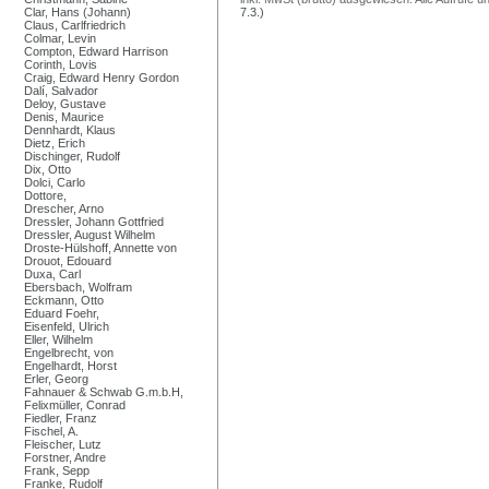
Clar, Hans (Johann)
7.3.)
Claus, Carlfriedrich
Colmar, Levin
Compton, Edward Harrison
Corinth, Lovis
Craig, Edward Henry Gordon
Dalí, Salvador
Deloy, Gustave
Denis, Maurice
Dennhardt, Klaus
Dietz, Erich
Dischinger, Rudolf
Dix, Otto
Dolci, Carlo
Dottore,
Drescher, Arno
Dressler, Johann Gottfried
Dressler, August Wilhelm
Droste-Hülshoff, Annette von
Drouot, Edouard
Duxa, Carl
Ebersbach, Wolfram
Eckmann, Otto
Eduard Foehr,
Eisenfeld, Ulrich
Eller, Wilhelm
Engelbrecht, von
Engelhardt, Horst
Erler, Georg
Fahnauer & Schwab G.m.b.H,
Felixmüller, Conrad
Fiedler, Franz
Fischel, A.
Fleischer, Lutz
Forstner, Andre
Frank, Sepp
Franke, Rudolf