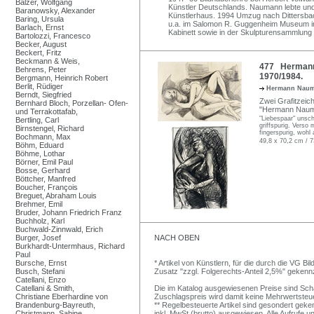
Balzer, Wolfgang
Künstler Deutschlands. Naumann lebte und 
Baranowsky, Alexander
Künstlerhaus. 1994 Umzug nach Dittersba
Baring, Ursula
u.a. im Salomon R. Guggenheim Museum in 
Barlach, Ernst
Kabinett sowie in der Skulpturensammlung 
Bartolozzi, Francesco
Becker, August
Beckert, Fritz
Beckmann & Weis,
477 Hermann 
Behrens, Peter
1970/1984.
Bergmann, Heinrich Robert
Berlit, Rüdiger
Hermann Nau
Berndt, Siegfried
Zwei Grafitzeich
Bernhard Bloch, Porzellan- Ofen-
"Hermann Nauman
und Terrakottafab,
"Liebespaar" unsche
Bertling, Carl
griffspurig. Verso 
Birnstengel, Richard
fingerspurig, woh
Bochmann, Max
49,8 x 70,2 cm / 7
Böhm, Eduard
Böhme, Lothar
Börner, Emil Paul
Bosse, Gerhard
Böttcher, Manfred
Boucher, François
Breguet, Abraham Louis
Brehmer, Emil
Bruder, Johann Friedrich Franz
Buchholz, Karl
Buchwald-Zinnwald, Erich
Burger, Josef
NACH OBEN
Burkhardt-Untermhaus, Richard
Paul
Bursche, Ernst
* Artikel von Künstlern, für die durch die VG 
Busch, Stefani
Zusatz "zzgl. Folgerechts-Anteil 2,5%" gekenn
Catellani, Enzo
Catellani & Smith,
Die im Katalog ausgewiesenen Preise sind Schätz
Christiane Eberhardine von
Zuschlagspreis wird damit keine Mehrwertsteu
Brandenburg-Bayreuth,
** Regelbesteuerte Artikel sind gesondert geken
Christmann, Sabine
inkl. MwSt (brutto) ausgewiesen. Alle Aufrufe 