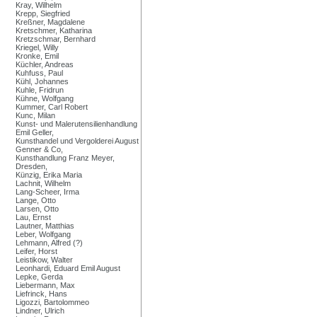
Kray, Wilhelm
Krepp, Siegfried
Kreßner, Magdalene
Kretschmer, Katharina
Kretzschmar, Bernhard
Kriegel, Willy
Kronke, Emil
Küchler, Andreas
Kuhfuss, Paul
Kühl, Johannes
Kuhle, Fridrun
Kühne, Wolfgang
Kummer, Carl Robert
Kunc, Milan
Kunst- und Malerutensilienhandlung
Emil Geller,
Kunsthandel und Vergolderei August
Genner & Co,
Kunsthandlung Franz Meyer,
Dresden,
Künzig, Erika Maria
Lachnit, Wilhelm
Lang-Scheer, Irma
Lange, Otto
Larsen, Otto
Lau, Ernst
Lautner, Matthias
Leber, Wolfgang
Lehmann, Alfred (?)
Leifer, Horst
Leistikow, Walter
Leonhardi, Eduard Emil August
Lepke, Gerda
Liebermann, Max
Liefrinck, Hans
Ligozzi, Bartolommeo
Lindner, Ulrich