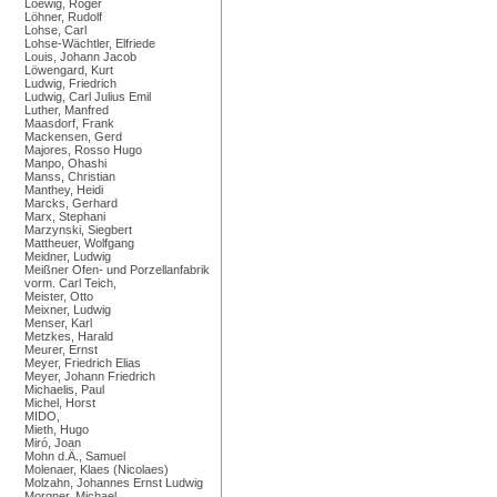
Loewig, Roger
Löhner, Rudolf
Lohse, Carl
Lohse-Wächtler, Elfriede
Louis, Johann Jacob
Löwengard, Kurt
Ludwig, Friedrich
Ludwig, Carl Julius Emil
Luther, Manfred
Maasdorf, Frank
Mackensen, Gerd
Majores, Rosso Hugo
Manpo, Ohashi
Manss, Christian
Manthey, Heidi
Marcks, Gerhard
Marx, Stephani
Marzynski, Siegbert
Mattheuer, Wolfgang
Meidner, Ludwig
Meißner Ofen- und Porzellanfabrik
vorm. Carl Teich,
Meister, Otto
Meixner, Ludwig
Menser, Karl
Metzkes, Harald
Meurer, Ernst
Meyer, Friedrich Elias
Meyer, Johann Friedrich
Michaelis, Paul
Michel, Horst
MIDO,
Mieth, Hugo
Miró, Joan
Mohn d.Ä., Samuel
Molenaer, Klaes (Nicolaes)
Molzahn, Johannes Ernst Ludwig
Morgner, Michael