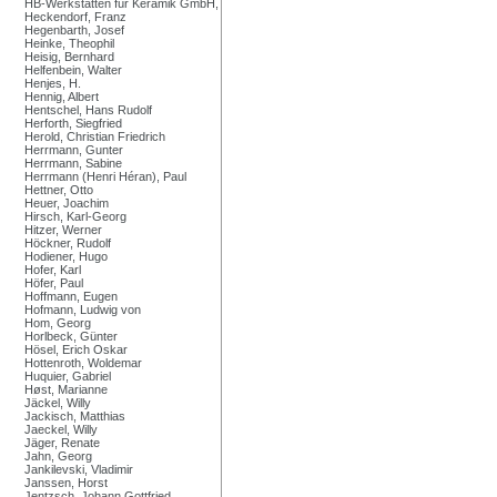
HB-Werkstätten für Keramik GmbH,
Heckendorf, Franz
Hegenbarth, Josef
Heinke, Theophil
Heisig, Bernhard
Helfenbein, Walter
Henjes, H.
Hennig, Albert
Hentschel, Hans Rudolf
Herforth, Siegfried
Herold, Christian Friedrich
Herrmann, Gunter
Herrmann, Sabine
Herrmann (Henri Héran), Paul
Hettner, Otto
Heuer, Joachim
Hirsch, Karl-Georg
Hitzer, Werner
Höckner, Rudolf
Hodiener, Hugo
Hofer, Karl
Höfer, Paul
Hoffmann, Eugen
Hofmann, Ludwig von
Hom, Georg
Horlbeck, Günter
Hösel, Erich Oskar
Hottenroth, Woldemar
Huquier, Gabriel
Høst, Marianne
Jäckel, Willy
Jackisch, Matthias
Jaeckel, Willy
Jäger, Renate
Jahn, Georg
Jankilevski, Vladimir
Janssen, Horst
Jentzsch, Johann Gottfried