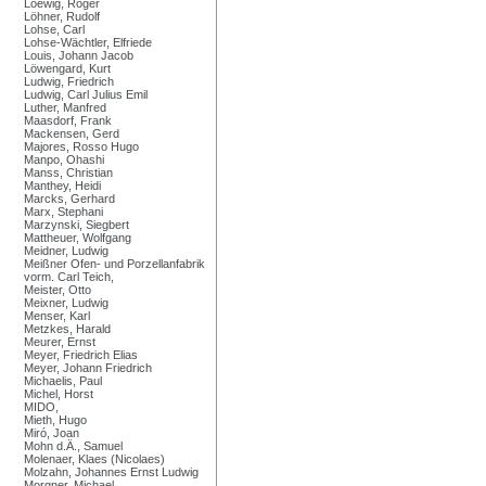
Loewig, Roger
Löhner, Rudolf
Lohse, Carl
Lohse-Wächtler, Elfriede
Louis, Johann Jacob
Löwengard, Kurt
Ludwig, Friedrich
Ludwig, Carl Julius Emil
Luther, Manfred
Maasdorf, Frank
Mackensen, Gerd
Majores, Rosso Hugo
Manpo, Ohashi
Manss, Christian
Manthey, Heidi
Marcks, Gerhard
Marx, Stephani
Marzynski, Siegbert
Mattheuer, Wolfgang
Meidner, Ludwig
Meißner Ofen- und Porzellanfabrik
vorm. Carl Teich,
Meister, Otto
Meixner, Ludwig
Menser, Karl
Metzkes, Harald
Meurer, Ernst
Meyer, Friedrich Elias
Meyer, Johann Friedrich
Michaelis, Paul
Michel, Horst
MIDO,
Mieth, Hugo
Miró, Joan
Mohn d.Ä., Samuel
Molenaer, Klaes (Nicolaes)
Molzahn, Johannes Ernst Ludwig
Morgner, Michael