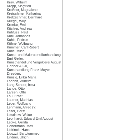
Kray, Wilhelm
Krepp, Siegfried
Kreßner, Magdalene
Kretschmer, Katharina
Kretzschmar, Bernhard
Kriegel, Willy
Kronke, Emil
Küchler, Andreas
Kuhfuss, Paul
Kühl, Johannes
Kuhle, Fridrun
Kühne, Wolfgang
Kummer, Carl Robert
Kunc, Milan
Kunst- und Malerutensilienhandlung
Emil Geller,
Kunsthandel und Vergolderei August
Genner & Co,
Kunsthandlung Franz Meyer,
Dresden,
Künzig, Erika Maria
Lachnit, Wilhelm
Lang-Scheer, Irma
Lange, Otto
Larsen, Otto
Lau, Ernst
Lautner, Matthias
Leber, Wolfgang
Lehmann, Alfred (?)
Leifer, Horst
Leistikow, Walter
Leonhardi, Eduard Emil August
Lepke, Gerda
Liebermann, Max
Liefrinck, Hans
Ligozzi, Bartolommeo
Lindner, Ulrich