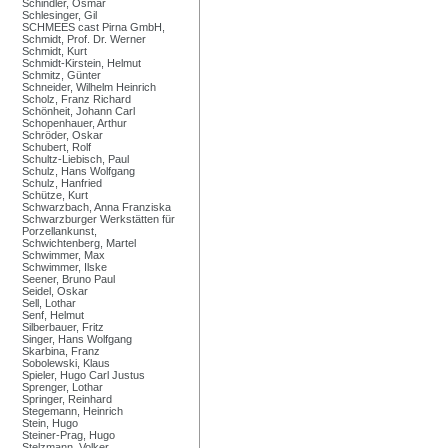
Schindler, Osmar
Schlesinger, Gil
SCHMEES cast Pirna GmbH,
Schmidt, Prof. Dr. Werner
Schmidt, Kurt
Schmidt-Kirstein, Helmut
Schmitz, Günter
Schneider, Wilhelm Heinrich
Scholz, Franz Richard
Schönheit, Johann Carl
Schopenhauer, Arthur
Schröder, Oskar
Schubert, Rolf
Schultz-Liebisch, Paul
Schulz, Hans Wolfgang
Schulz, Hanfried
Schütze, Kurt
Schwarzbach, Anna Franziska
Schwarzburger Werkstätten für
Porzellankunst,
Schwichtenberg, Martel
Schwimmer, Max
Schwimmer, Ilske
Seener, Bruno Paul
Seidel, Oskar
Sell, Lothar
Senf, Helmut
Silberbauer, Fritz
Singer, Hans Wolfgang
Skarbina, Franz
Sobolewski, Klaus
Spieler, Hugo Carl Justus
Sprenger, Lothar
Springer, Reinhard
Stegemann, Heinrich
Stein, Hugo
Steiner-Prag, Hugo
Stelzmann, Volker