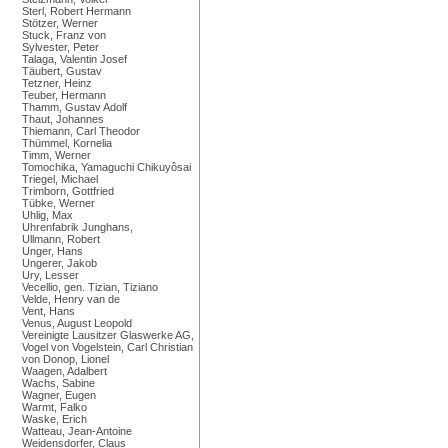
Sterl, Robert Hermann
Stötzer, Werner
Stuck, Franz von
Sylvester, Peter
Talaga, Valentin Josef
Täubert, Gustav
Tetzner, Heinz
Teuber, Hermann
Thamm, Gustav Adolf
Thaut, Johannes
Thiemann, Carl Theodor
Thümmel, Kornelia
Timm, Werner
Tomochika, Yamaguchi Chikuyôsai
Triegel, Michael
Trimborn, Gottfried
Tübke, Werner
Uhlig, Max
Uhrenfabrik Junghans,
Ullmann, Robert
Unger, Hans
Ungerer, Jakob
Ury, Lesser
Vecellio, gen. Tizian, Tiziano
Velde, Henry van de
Vent, Hans
Venus, August Leopold
Vereinigte Lausitzer Glaswerke AG,
Vogel von Vogelstein, Carl Christian
von Donop, Lionel
Waagen, Adalbert
Wachs, Sabine
Wagner, Eugen
Warmt, Falko
Waske, Erich
Watteau, Jean-Antoine
Weidensdorfer, Claus