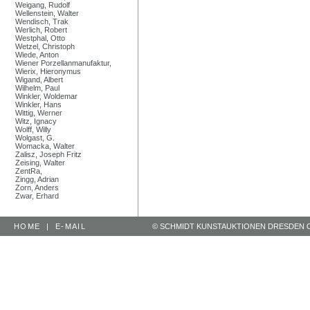
Weigang, Rudolf
Wellenstein, Walter
Wendisch, Trak
Werlich, Robert
Westphal, Otto
Wetzel, Christoph
Wiede, Anton
Wiener Porzellanmanufaktur,
Wierix, Hieronymus
Wigand, Albert
Wilhelm, Paul
Winkler, Woldemar
Winkler, Hans
Wittig, Werner
Witz, Ignacy
Wolff, Willy
Wolgast, G.
Womacka, Walter
Zalisz, Joseph Fritz
Zeising, Walter
ZentRa,
Zingg, Adrian
Zorn, Anders
Zwar, Erhard
HOME
|
E-MAIL
© SCHMIDT KUNSTAUKTIONEN DRESDEN