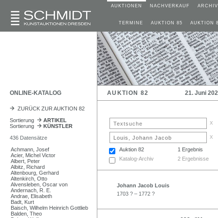
AUKTIONEN
NACHVERKAUF
ARCHIV
TERMINE
AUKTION 85
AUKTION 
ONLINE-KATALOG
AUKTION 82
21. Juni 20
ZURÜCK ZUR AUKTION 82
Sortierung
ARTIKEL
x
Sortierung
KÜNSTLER
x
436 Datensätze
Achmann, Josef
Auktion 82
1 Ergebnis
Acier, Michel Victor
Katalog-Archiv
2 Ergebnisse
Albert, Peter
Albitz, Richard
Altenbourg, Gerhard
Altenkirch, Otto
Alvensleben, Oscar von
Johann Jacob Louis
Andernach, R. E.
1703 ? – 1772 ?
Andrae, Elisabeth
Badt, Kurt
Baisch, Wilhelm Heinrich Gottlieb
Balden, Theo