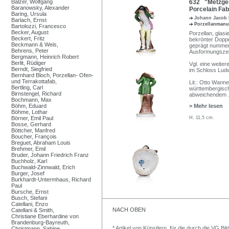
Balzer, Wolfgang
632 "Metzger
Baranowsky, Alexander
Porcelain Fa
Baring, Ursula
Johann Jacob
Barlach, Ernst
Porzellanmanu
Bartolozzi, Francesco
Becker, August
Porzellan, glasi
Beckert, Fritz
bekrönter Doppe
Beckmann & Weis,
geprägt nummeri
Behrens, Peter
Ausformungszei
Bergmann, Heinrich Robert
Berlit, Rüdiger
Vgl. eine weit
Berndt, Siegfried
im Schloss Lud
Bernhard Bloch, Porzellan- Ofen-
und Terrakottafab,
Lit.: Otto Wann
Bertling, Carl
württembergisch
Birnstengel, Richard
abweichendem
Bochmann, Max
Böhm, Eduard
> Mehr lesen
Böhme, Lothar
Börner, Emil Paul
H. 11,5 cm.
Bosse, Gerhard
Böttcher, Manfred
Boucher, François
Breguet, Abraham Louis
Brehmer, Emil
Bruder, Johann Friedrich Franz
Buchholz, Karl
Buchwald-Zinnwald, Erich
Burger, Josef
Burkhardt-Untermhaus, Richard
Paul
Bursche, Ernst
Busch, Stefani
Catellani, Enzo
NACH OBEN
Catellani & Smith,
Christiane Eberhardine von
Brandenburg-Bayreuth,
* Artikel von Künstlern, für die durch die VG 
Christmann, Sabine