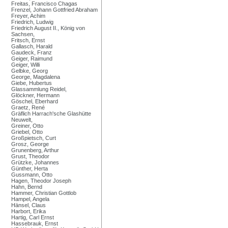
Freitas, Francisco Chagas
Frenzel, Johann Gottfried Abraham
Freyer, Achim
Friedrich, Ludwig
Friedrich August II., König von
Sachsen,
Fritsch, Ernst
Gallasch, Harald
Gaudeck, Franz
Geiger, Raimund
Geiger, Willi
Gelbke, Georg
George, Magdalena
Giebe, Hubertus
Glassammlung Reidel,
Glöckner, Hermann
Göschel, Eberhard
Graetz, René
Gräflich Harrach'sche Glashütte
Neuwelt,
Greiner, Otto
Griebel, Otto
Großpietsch, Curt
Grosz, George
Grunenberg, Arthur
Grust, Theodor
Grützke, Johannes
Günther, Herta
Gussmann, Otto
Hagen, Theodor Joseph
Hahn, Bernd
Hammer, Christian Gottlob
Hampel, Angela
Hänsel, Claus
Harbort, Erika
Hartig, Carl Ernst
Hassebrauk, Ernst