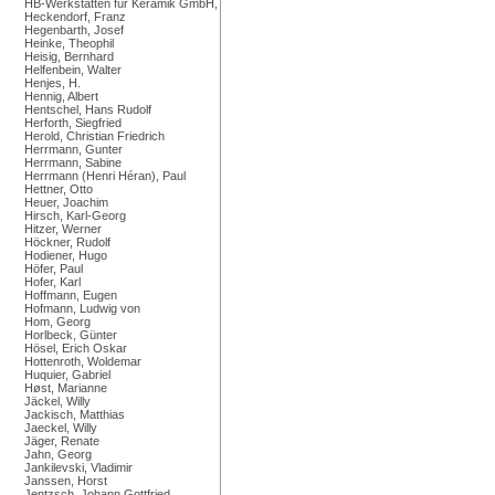
HB-Werkstätten für Keramik GmbH,
Heckendorf, Franz
Hegenbarth, Josef
Heinke, Theophil
Heisig, Bernhard
Helfenbein, Walter
Henjes, H.
Hennig, Albert
Hentschel, Hans Rudolf
Herforth, Siegfried
Herold, Christian Friedrich
Herrmann, Gunter
Herrmann, Sabine
Herrmann (Henri Héran), Paul
Hettner, Otto
Heuer, Joachim
Hirsch, Karl-Georg
Hitzer, Werner
Höckner, Rudolf
Hodiener, Hugo
Höfer, Paul
Hofer, Karl
Hoffmann, Eugen
Hofmann, Ludwig von
Hom, Georg
Horlbeck, Günter
Hösel, Erich Oskar
Hottenroth, Woldemar
Huquier, Gabriel
Høst, Marianne
Jäckel, Willy
Jackisch, Matthias
Jaeckel, Willy
Jäger, Renate
Jahn, Georg
Jankilevski, Vladimir
Janssen, Horst
Jentzsch, Johann Gottfried