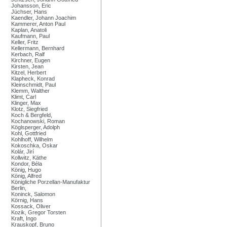
Johansson, Eric
Jüchser, Hans
Kaendler, Johann Joachim
Kammerer, Anton Paul
Kaplan, Anatoli
Kaufmann, Paul
Keller, Fritz
Kellermann, Bernhard
Kerbach, Ralf
Kirchner, Eugen
Kirsten, Jean
Kitzel, Herbert
Klapheck, Konrad
Kleinschmidt, Paul
Klemm, Walther
Klimt, Carl
Klinger, Max
Klotz, Siegfried
Koch & Bergfeld,
Kochanowski, Roman
Köglsperger, Adolph
Kohl, Gottfried
Kohlhoff, Wilhelm
Kokoschka, Oskar
Kolár, Jirí
Kollwitz, Käthe
Kondor, Béla
König, Hugo
König, Alfred
Königliche Porzellan-Manufaktur
Berlin,
Koninck, Salomon
Körnig, Hans
Kossack, Oliver
Kozik, Gregor Torsten
Kraft, Ingo
Krauskopf, Bruno