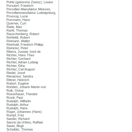
Pohle (geborene Zweez), Louise
Porsdorf, Friedrich
Porzellan-Manufaktur Meissen,
Porzellanmanufaktur Ludwigsburg,
Prussog, Lucie
Purrmann, Hans
Querner, Curt
Rade, Max
Ranft, Thomas
Rauschenberg, Robert
Rehfeldt, Robert
Reimann, Walter
Reinhold, Friedrich Philipp
Reinicke, Peter
Ribera, Jusepe José de
Richter, Hans Theo
Richter, Gerhard
Richter, Adrian Ludwig
Richter, Etha
Richter, Carl August
Riedel, Josef
Rienäcker, Sandra
Rittner, Heinrich
Robert, Eugène
Rohden, Johann Martin von
Roik, Oskar
Rosenhauer, Theodor
Rosié, Paul
Rudolph, Wilhelm
Rudolph, Arthur
Rudolph, Hans
Rüger, Johannes (Hans)
Rumpf, Fritz
Sander, Richard
Sanzio da Urbino, Raffael
Sauer, Birgit
Scheibitz, Thomas