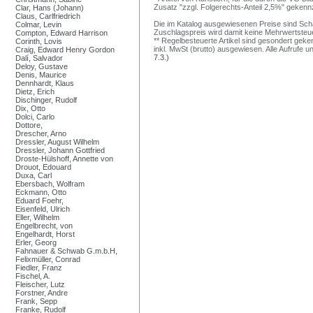
Zusatz "zzgl. Folgerechts-Anteil 2,5%" gekenn
Clar, Hans (Johann)
Claus, Carlfriedrich
Die im Katalog ausgewiesenen Preise sind Schätz
Colmar, Levin
Zuschlagspreis wird damit keine Mehrwertsteu
Compton, Edward Harrison
** Regelbesteuerte Artikel sind gesondert geken
Corinth, Lovis
inkl. MwSt (brutto) ausgewiesen. Alle Aufrufe 
Craig, Edward Henry Gordon
7.3.)
Dalí, Salvador
Deloy, Gustave
Denis, Maurice
Dennhardt, Klaus
Dietz, Erich
Dischinger, Rudolf
Dix, Otto
Dolci, Carlo
Dottore,
Drescher, Arno
Dressler, August Wilhelm
Dressler, Johann Gottfried
Droste-Hülshoff, Annette von
Drouot, Edouard
Duxa, Carl
Ebersbach, Wolfram
Eckmann, Otto
Eduard Foehr,
Eisenfeld, Ulrich
Eller, Wilhelm
Engelbrecht, von
Engelhardt, Horst
Erler, Georg
Fahnauer & Schwab G.m.b.H,
Felixmüller, Conrad
Fiedler, Franz
Fischel, A.
Fleischer, Lutz
Forstner, Andre
Frank, Sepp
Franke, Rudolf