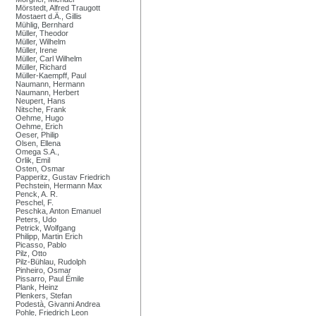
Mörstedt, Alfred Traugott
Mostaert d.Ä., Gillis
Mühlig, Bernhard
Müller, Theodor
Müller, Wilhelm
Müller, Irene
Müller, Carl Wilhelm
Müller, Richard
Müller-Kaempff, Paul
Naumann, Hermann
Naumann, Herbert
Neupert, Hans
Nitsche, Frank
Oehme, Hugo
Oehme, Erich
Oeser, Philip
Olsen, Ellena
Omega S.A.,
Orlik, Emil
Osten, Osmar
Papperitz, Gustav Friedrich
Pechstein, Hermann Max
Penck, A. R.
Peschel, F.
Peschka, Anton Emanuel
Peters, Udo
Petrick, Wolfgang
Philipp, Martin Erich
Picasso, Pablo
Pilz, Otto
Pilz-Bühlau, Rudolph
Pinheiro, Osmar
Pissarro, Paul Émile
Plank, Heinz
Plenkers, Stefan
Podestà, Givanni Andrea
Pohle, Friedrich Leon