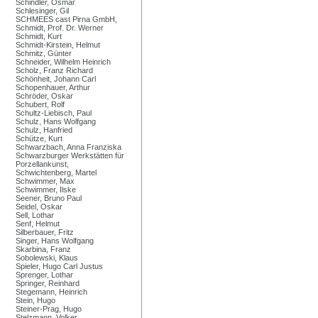
Schindler, Osmar
Schlesinger, Gil
SCHMEES cast Pirna GmbH,
Schmidt, Prof. Dr. Werner
Schmidt, Kurt
Schmidt-Kirstein, Helmut
Schmitz, Günter
Schneider, Wilhelm Heinrich
Scholz, Franz Richard
Schönheit, Johann Carl
Schopenhauer, Arthur
Schröder, Oskar
Schubert, Rolf
Schultz-Liebisch, Paul
Schulz, Hans Wolfgang
Schulz, Hanfried
Schütze, Kurt
Schwarzbach, Anna Franziska
Schwarzburger Werkstätten für
Porzellankunst,
Schwichtenberg, Martel
Schwimmer, Max
Schwimmer, Ilske
Seener, Bruno Paul
Seidel, Oskar
Sell, Lothar
Senf, Helmut
Silberbauer, Fritz
Singer, Hans Wolfgang
Skarbina, Franz
Sobolewski, Klaus
Spieler, Hugo Carl Justus
Sprenger, Lothar
Springer, Reinhard
Stegemann, Heinrich
Stein, Hugo
Steiner-Prag, Hugo
Stelzmann, Volker