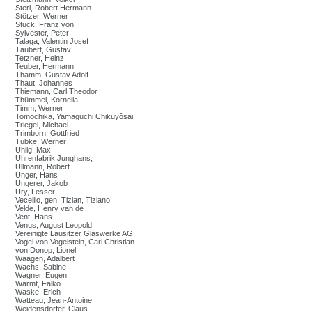
Sterl, Robert Hermann
Stötzer, Werner
Stuck, Franz von
Sylvester, Peter
Talaga, Valentin Josef
Täubert, Gustav
Tetzner, Heinz
Teuber, Hermann
Thamm, Gustav Adolf
Thaut, Johannes
Thiemann, Carl Theodor
Thümmel, Kornelia
Timm, Werner
Tomochika, Yamaguchi Chikuyôsai
Triegel, Michael
Trimborn, Gottfried
Tübke, Werner
Uhlig, Max
Uhrenfabrik Junghans,
Ullmann, Robert
Unger, Hans
Ungerer, Jakob
Ury, Lesser
Vecellio, gen. Tizian, Tiziano
Velde, Henry van de
Vent, Hans
Venus, August Leopold
Vereinigte Lausitzer Glaswerke AG,
Vogel von Vogelstein, Carl Christian
von Donop, Lionel
Waagen, Adalbert
Wachs, Sabine
Wagner, Eugen
Warmt, Falko
Waske, Erich
Watteau, Jean-Antoine
Weidensdorfer, Claus