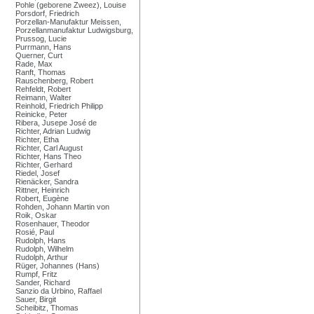
Pohle (geborene Zweez), Louise
Porsdorf, Friedrich
Porzellan-Manufaktur Meissen,
Porzellanmanufaktur Ludwigsburg,
Prussog, Lucie
Purrmann, Hans
Querner, Curt
Rade, Max
Ranft, Thomas
Rauschenberg, Robert
Rehfeldt, Robert
Reimann, Walter
Reinhold, Friedrich Philipp
Reinicke, Peter
Ribera, Jusepe José de
Richter, Adrian Ludwig
Richter, Etha
Richter, Carl August
Richter, Hans Theo
Richter, Gerhard
Riedel, Josef
Rienäcker, Sandra
Rittner, Heinrich
Robert, Eugène
Rohden, Johann Martin von
Roik, Oskar
Rosenhauer, Theodor
Rosié, Paul
Rudolph, Hans
Rudolph, Wilhelm
Rudolph, Arthur
Rüger, Johannes (Hans)
Rumpf, Fritz
Sander, Richard
Sanzio da Urbino, Raffael
Sauer, Birgit
Scheibitz, Thomas