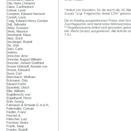
Clar, Hans (Johann)
Claus, Carlfriedrich
* Artikel von Künstlern, für die durch die VG 
Colmar, Levin
Zusatz "zzgl. Folgerechts-Anteil 2,5%" gekenn
Compton, Edward Harrison
Corinth, Lovis
Die im Katalog ausgewiesenen Preise sind Schätz
Craig, Edward Henry Gordon
Zuschlagspreis wird damit keine Mehrwertsteu
Dalí, Salvador
** Regelbesteuerte Artikel sind gesondert geken
Deloy, Gustave
inkl. MwSt (brutto) ausgewiesen. Alle Aufrufe 
Denis, Maurice
7.3.)
Dennhardt, Klaus
Dietz, Erich
Dischinger, Rudolf
Dix, Otto
Dolci, Carlo
Dottore,
Drescher, Arno
Dressler, August Wilhelm
Dressler, Johann Gottfried
Droste-Hülshoff, Annette von
Drouot, Edouard
Duxa, Carl
Ebersbach, Wolfram
Eckmann, Otto
Eduard Foehr,
Eisenfeld, Ulrich
Eller, Wilhelm
Engelbrecht, von
Engelhardt, Horst
Erler, Georg
Fahnauer & Schwab G.m.b.H,
Felixmüller, Conrad
Fiedler, Franz
Fischel, A.
Fleischer, Lutz
Forstner, Andre
Frank, Sepp
Franke, Rudolf