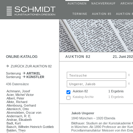
AUKTIONEN
NACHVERKAUF
ARCHIV
TERMINE
AUKTION 85
AUKTION 
ONLINE-KATALOG
AUKTION 82
21. Juni 20
ZURÜCK ZUR AUKTION 82
Sortierung
ARTIKEL
x
Sortierung
KÜNSTLER
x
436 Datensätze
Achmann, Josef
Auktion 82
1 Ergebnis
Acier, Michel Victor
Katalog-Archiv
1 Ergebnis
Albert, Peter
Albitz, Richard
Altenbourg, Gerhard
Altenkirch, Otto
Alvensleben, Oscar von
Jakob Ungerer
Andernach, R. E.
1840 München – 1920 Ebenda
Andrae, Elisabeth
Badt, Kurt
Bildhauer. Studium an der Kunstakademie 
Baisch, Wilhelm Heinrich Gottlieb
in München. Ab 1890 Professor an der Ku
Balden, Theo
Porzellanmanufaktur Meissen von ihm Entw