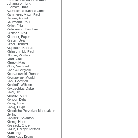
Johansson, Eric
Jüchser, Hans
Kaendler, Johann Joachim
Kammerer, Anton Paul
Kaplan, Anatoli
Kaufmann, Paul
Keller, Fritz
Kellermann, Bernhard
Kerbach, Ralf
Kirchner, Eugen
Kirsten, Jean
Kitzel, Herbert
Klapheck, Konrad
Kleinschmidt, Paul
Klemm, Walther
Klimt, Carl
Klinger, Max
Klotz, Siegfried
Koch & Bergfeld,
Kochanowski, Roman
Köglsperger, Adolph
Kohl, Gottfried
Kohlhoff, Wilhelm
Kokoschka, Oskar
Kolár, Jirí
Kollwitz, Käthe
Kondor, Béla
König, Alfred
König, Hugo
Königliche Porzellan-Manufaktur
Berlin,
Koninck, Salomon
Körnig, Hans
Kossack, Oliver
Kozik, Gregor Torsten
Kraft, Ingo
Krauskopf, Bruno