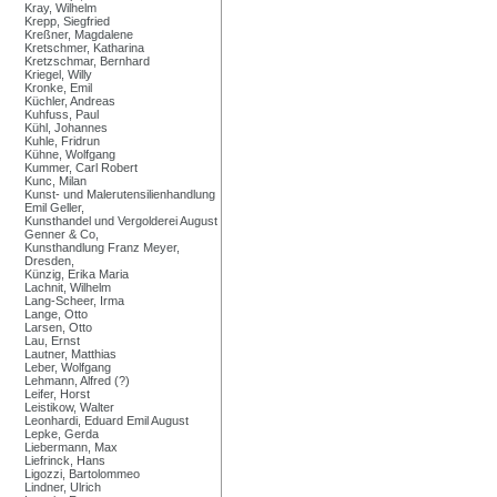
Kray, Wilhelm
Krepp, Siegfried
Kreßner, Magdalene
Kretschmer, Katharina
Kretzschmar, Bernhard
Kriegel, Willy
Kronke, Emil
Küchler, Andreas
Kuhfuss, Paul
Kühl, Johannes
Kuhle, Fridrun
Kühne, Wolfgang
Kummer, Carl Robert
Kunc, Milan
Kunst- und Malerutensilienhandlung
Emil Geller,
Kunsthandel und Vergolderei August
Genner & Co,
Kunsthandlung Franz Meyer,
Dresden,
Künzig, Erika Maria
Lachnit, Wilhelm
Lang-Scheer, Irma
Lange, Otto
Larsen, Otto
Lau, Ernst
Lautner, Matthias
Leber, Wolfgang
Lehmann, Alfred (?)
Leifer, Horst
Leistikow, Walter
Leonhardi, Eduard Emil August
Lepke, Gerda
Liebermann, Max
Liefrinck, Hans
Ligozzi, Bartolommeo
Lindner, Ulrich