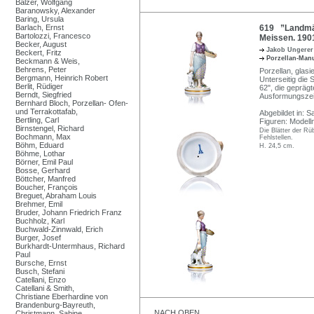
Balzer, Wolfgang
Baranowsky, Alexander
Baring, Ursula
Barlach, Ernst
619 ”Landmäd
Bartolozzi, Francesco
Meissen. 190
Becker, August
Jakob Ungere
Beckert, Fritz
Porzellan-Man
Beckmann & Weis,
Behrens, Peter
Porzellan, glasi
Bergmann, Heinrich Robert
Unterseitig die 
Berlit, Rüdiger
62", die geprägt
Berndt, Siegfried
Ausformungszei
Bernhard Bloch, Porzellan- Ofen-
und Terrakottafab,
Abgebildet in:
Bertling, Carl
Figuren: Modell
Birnstengel, Richard
Die Blätter der Rü
Bochmann, Max
Fehlstellen.
Böhm, Eduard
H. 24,5 cm.
Böhme, Lothar
Börner, Emil Paul
Bosse, Gerhard
Böttcher, Manfred
Boucher, François
Breguet, Abraham Louis
Brehmer, Emil
Bruder, Johann Friedrich Franz
Buchholz, Karl
Buchwald-Zinnwald, Erich
Burger, Josef
Burkhardt-Untermhaus, Richard
Paul
Bursche, Ernst
Busch, Stefani
Catellani, Enzo
Catellani & Smith,
Christiane Eberhardine von
Brandenburg-Bayreuth,
NACH OBEN
Christmann, Sabine