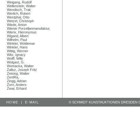
Weigang, Rudolf
Wellenstein, Walter
Wendisch, Trak
Werlich, Robert
Westphal, Otto
Wetzel, Christoph
Wiede, Anton
Wiener Porzellanmanufaktur,
Wierix, Hieronymus
Wigand, Albert
Wilhelm, Paul
Winkler, Woldemar
Winkler, Hans
Wittig, Werner
Witz, Ignacy
Wolff, Willy
Wolgast, G.
Womacka, Walter
Zalisz, Joseph Fritz
Zeising, Walter
ZentRa,
Zingg, Adrian
Zorn, Anders
Zwar, Erhard
HOME
|
E-MAIL
© SCHMIDT KUNSTAUKTIONEN DRESDEN