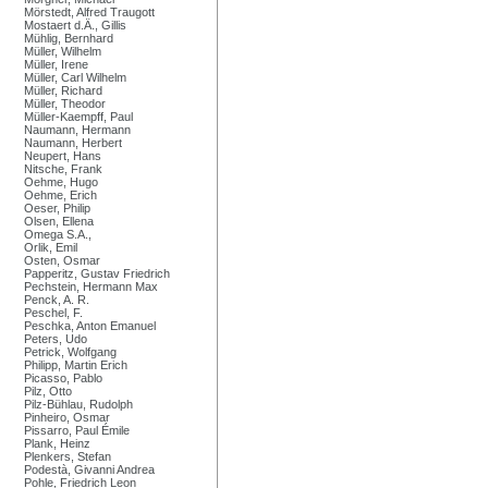
Mörstedt, Alfred Traugott
Mostaert d.Ä., Gillis
Mühlig, Bernhard
Müller, Wilhelm
Müller, Irene
Müller, Carl Wilhelm
Müller, Richard
Müller, Theodor
Müller-Kaempff, Paul
Naumann, Hermann
Naumann, Herbert
Neupert, Hans
Nitsche, Frank
Oehme, Hugo
Oehme, Erich
Oeser, Philip
Olsen, Ellena
Omega S.A.,
Orlik, Emil
Osten, Osmar
Papperitz, Gustav Friedrich
Pechstein, Hermann Max
Penck, A. R.
Peschel, F.
Peschka, Anton Emanuel
Peters, Udo
Petrick, Wolfgang
Philipp, Martin Erich
Picasso, Pablo
Pilz, Otto
Pilz-Bühlau, Rudolph
Pinheiro, Osmar
Pissarro, Paul Émile
Plank, Heinz
Plenkers, Stefan
Podestà, Givanni Andrea
Pohle, Friedrich Leon