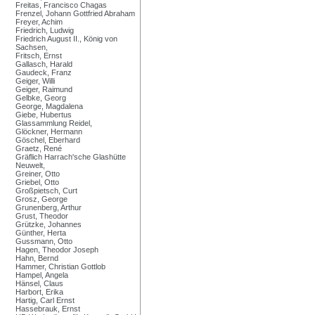
Freitas, Francisco Chagas
Frenzel, Johann Gottfried Abraham
Freyer, Achim
Friedrich, Ludwig
Friedrich August II., König von
Sachsen,
Fritsch, Ernst
Gallasch, Harald
Gaudeck, Franz
Geiger, Willi
Geiger, Raimund
Gelbke, Georg
George, Magdalena
Giebe, Hubertus
Glassammlung Reidel,
Glöckner, Hermann
Göschel, Eberhard
Graetz, René
Gräflich Harrach'sche Glashütte
Neuwelt,
Greiner, Otto
Griebel, Otto
Großpietsch, Curt
Grosz, George
Grunenberg, Arthur
Grust, Theodor
Grützke, Johannes
Günther, Herta
Gussmann, Otto
Hagen, Theodor Joseph
Hahn, Bernd
Hammer, Christian Gottlob
Hampel, Angela
Hänsel, Claus
Harbort, Erika
Hartig, Carl Ernst
Hassebrauk, Ernst