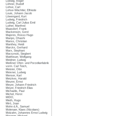
Loewig, Roger
Löhner, Rudolf
Lohse, Carl
Lohse-Wächtler, Elfriede
Louis, Johann Jacob
Löwengard, Kurt
Ludwig, Friedrich
Ludwig, Carl Julius Emil
Luther, Manfred
Maasdorf, Frank
Mackensen, Gerd
Majores, Rosso Hugo
Manpo, Ohashi
Manss, Christian
Manthey, Heidi
Marcks, Gerhard
Marx, Stephani
Marzynski, Siegbert
Mattheuer, Wolfgang
Meidner, Ludwig
Meißner Ofen- und Porzellanfabrik
vorm. Carl Teich,
Meister, Otto
Meixner, Ludwig
Menser, Karl
Metzkes, Harald
Meurer, Ernst
Meyer, Johann Friedrich
Meyer, Friedrich Elias
Michaelis, Paul
Michel, Horst
MIDO,
Mieth, Hugo
Miró, Joan
Mohn d.Ä., Samuel
Molenaer, Klaes (Nicolaes)
Molzahn, Johannes Ernst Ludwig
Morgner, Michael