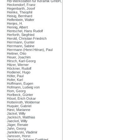
HB-Werkstätten für Keramik GmbH,
Heckendorf, Franz
Hegenbarth, Josef
Heinke, Theophil
Heisig, Bernhard
Helfenbein, Walter
Henjes, H.
Hennig, Albert
Hentschel, Hans Rudolf
Herforth, Siegfried
Herold, Christian Friedrich
Herrmann, Gunter
Herrmann, Sabine
Herrmann (Henri Héran), Paul
Hettner, Otto
Heuer, Joachim
Hirsch, Karl-Georg
Hitzer, Werner
Höckner, Rudolf
Hodiener, Hugo
Höfer, Paul
Hofer, Karl
Hoffmann, Eugen
Hofmann, Ludwig von
Hom, Georg
Horlbeck, Günter
Hösel, Erich Oskar
Hottenroth, Woldemar
Huquier, Gabriel
Høst, Marianne
Jäckel, Willy
Jackisch, Matthias
Jaeckel, Willy
Jäger, Renate
Jahn, Georg
Jankilevski, Vladimir
Janssen, Horst
Jentzsch, Johann Gottfried