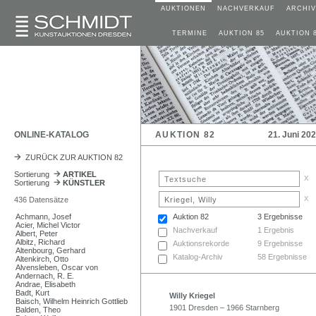
AUKTIONEN
NACHVERKAUF
ARCHIV
TERMINE
AUKTION 85
AUKTION 
ONLINE-KATALOG
AUKTION 82
21. Juni 20
ZURÜCK ZUR AUKTION 82
Sortierung
ARTIKEL
x
Sortierung
KÜNSTLER
x
436 Datensätze
Achmann, Josef
Auktion 82
3 Ergebnisse
Acier, Michel Victor
Nachverkauf
1 Ergebnis
Albert, Peter
Albitz, Richard
Auktionsrekorde
9 Ergebnisse
Altenbourg, Gerhard
Katalog-Archiv
58 Ergebnisse
Altenkirch, Otto
Alvensleben, Oscar von
Andernach, R. E.
Andrae, Elisabeth
Badt, Kurt
Willy Kriegel
Baisch, Wilhelm Heinrich Gottlieb
1901 Dresden – 1966 Starnberg
Balden, Theo