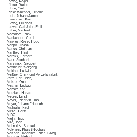
Loewig, Roger
Löhner, Rudolf
Lohse, Carl
Lohse-Wächtler, Elfriede
Louis, Johann Jacob
Löwengard, Kurt
Ludwig, Friedrich
Ludwig, Carl Julius Emil
Luther, Manfred
Maasdorf, Frank
Mackensen, Gerd
Majores, Rosso Hugo
Manpo, Ohashi
Manss, Christian
Manthey, Heidi
Marcks, Gerhard
Marx, Stephani
Marzynski, Siegbert
Mattheuer, Wolfgang
Meidner, Ludwig
Meißner Ofen- und Porzellanfabrik
vorm. Carl Teich,
Meister, Otto
Meixner, Ludwig
Menser, Karl
Metzkes, Harald
Meurer, Ernst
Meyer, Friedrich Elias
Meyer, Johann Friedrich
Michaelis, Paul
Michel, Horst
MIDO,
Mieth, Hugo
Miró, Joan
Mohn d.Ä., Samuel
Molenaer, Klaes (Nicolaes)
Molzahn, Johannes Ernst Ludwig
Morgner, Michael