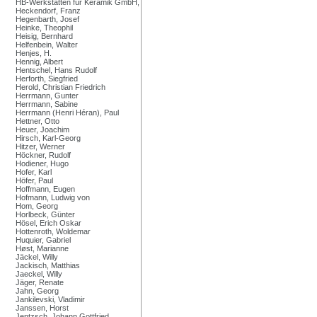
HB-Werkstätten für Keramik GmbH,
Heckendorf, Franz
Hegenbarth, Josef
Heinke, Theophil
Heisig, Bernhard
Helfenbein, Walter
Henjes, H.
Hennig, Albert
Hentschel, Hans Rudolf
Herforth, Siegfried
Herold, Christian Friedrich
Herrmann, Gunter
Herrmann, Sabine
Herrmann (Henri Héran), Paul
Hettner, Otto
Heuer, Joachim
Hirsch, Karl-Georg
Hitzer, Werner
Höckner, Rudolf
Hodiener, Hugo
Hofer, Karl
Höfer, Paul
Hoffmann, Eugen
Hofmann, Ludwig von
Hom, Georg
Horlbeck, Günter
Hösel, Erich Oskar
Hottenroth, Woldemar
Huquier, Gabriel
Høst, Marianne
Jäckel, Willy
Jackisch, Matthias
Jaeckel, Willy
Jäger, Renate
Jahn, Georg
Jankilevski, Vladimir
Janssen, Horst
Jentzsch, Johann Gottfried