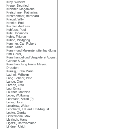
Kray, Wilhelm
Krepp, Siegfried
Kreßner, Magdalene
Kretschmer, Katharina
Kretzschmar, Bernhard
Kriegel, Willy
Kronke, Emil
Küchler, Andreas
Kuhfuss, Paul
Kühl, Johannes
Kuhle, Fridrun
Kühne, Wolfgang
Kummer, Carl Robert
Kunc, Milan
Kunst- und Malerutensilienhandlung
Emil Geller,
Kunsthandel und Vergolderei August
Genner & Co,
Kunsthandlung Franz Meyer,
Dresden,
Künzig, Erika Maria
Lachnit, Wilhelm
Lang-Scheer, Irma
Lange, Otto
Larsen, Otto
Lau, Ernst
Lautner, Matthias
Leber, Wolfgang
Lehmann, Alfred (?)
Leifer, Horst
Leistikow, Walter
Leonhardi, Eduard Emil August
Lepke, Gerda
Liebermann, Max
Liefrinck, Hans
Ligozzi, Bartolommeo
Lindner, Ulrich