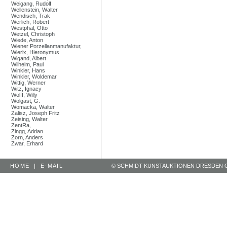
Weigang, Rudolf
Wellenstein, Walter
Wendisch, Trak
Werlich, Robert
Westphal, Otto
Wetzel, Christoph
Wiede, Anton
Wiener Porzellanmanufaktur,
Wierix, Hieronymus
Wigand, Albert
Wilhelm, Paul
Winkler, Hans
Winkler, Woldemar
Wittig, Werner
Witz, Ignacy
Wolff, Willy
Wolgast, G.
Womacka, Walter
Zalisz, Joseph Fritz
Zeising, Walter
ZentRa,
Zingg, Adrian
Zorn, Anders
Zwar, Erhard
HOME
|
E-MAIL
© SCHMIDT KUNSTAUKTIONEN DRESDEN