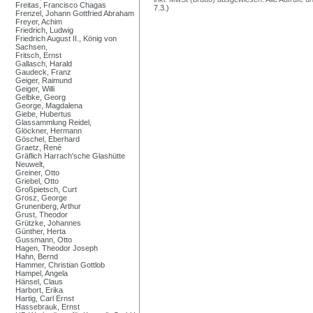
Freitas, Francisco Chagas
7.3.)
Frenzel, Johann Gottfried Abraham
Freyer, Achim
Friedrich, Ludwig
Friedrich August II., König von
Sachsen,
Fritsch, Ernst
Gallasch, Harald
Gaudeck, Franz
Geiger, Raimund
Geiger, Willi
Gelbke, Georg
George, Magdalena
Giebe, Hubertus
Glassammlung Reidel,
Glöckner, Hermann
Göschel, Eberhard
Graetz, René
Gräflich Harrach'sche Glashütte
Neuwelt,
Greiner, Otto
Griebel, Otto
Großpietsch, Curt
Grosz, George
Grunenberg, Arthur
Grust, Theodor
Grützke, Johannes
Günther, Herta
Gussmann, Otto
Hagen, Theodor Joseph
Hahn, Bernd
Hammer, Christian Gottlob
Hampel, Angela
Hänsel, Claus
Harbort, Erika
Hartig, Carl Ernst
Hassebrauk, Ernst