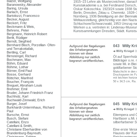
Balzer, Wolfgang
1915–23 Lehre als Musterzeichner, danach
Baranowsky, Alexander
Kunstakademie u.a. bei Ferdinand Dorsch,
Baring, Ursula
Oskar Kokoschka. 1923/24 sowie 1938 Studi
Barlach, Ernst
Berlin, Dresden, Zittau u. Chemnitz. 1928–3
Bartolozzi, Francesco
Nürnberg, 1936 Beteiligung an der Biennale
Becker, August
Weltausstellung, gleichzeitig von den Nazis
Beckert, Fritz
Schluchsee/Schwarzwald, 1953 Umzug nach 
Beckmann & Weis,
Werken u.a. vertreten in: Lindenau-Museum
Behrens, Peter
Kunstsammlungen Dresden, Städt. Kunstsa
Bergmann, Heinrich Robert
Berlit, Rüdiger
Berndt, Siegfried
Bernhard Bloch, Porzellan- Ofen-
043 Willy Kri
und Terrakottafab,
Willy Kriegel
1
Bertling, Carl
Birnstengel, Richard
Öl auf Sperrhol
Bochmann, Max
Bildträger o.re.
Böhm, Eduard
sowie Mi. in Blei
Böhme, Lothar
goldfarbener Sic
Börner, Emil Paul
Malschicht in den
Bosse, Gerhard
Druckspuren im Fal
Böttcher, Manfred
mit leichten horiz
Boucher, François
50 x 34,5 cm, Ra.
Breguet, Abraham Louis
Brehmer, Emil
Bruder, Johann Friedrich Franz
Buchholz, Karl
Buchwald-Zinnwald, Erich
Burger, Josef
045 Willy Kri
Burkhardt-Untermhaus, Richard
Willy Kriegel
1
Paul
Bursche, Ernst
Eitempera und Ö
Busch, Stefani
Hartfaser u.Mi.
Catellani, Enzo
silberfarbener S
Catellani & Smith,
Christiane Eberhardine von
Eine erste Vers
Brandenburg-Bayreuth,
Hauses der Kuns
Christmann, Sabine
Reichsregierung