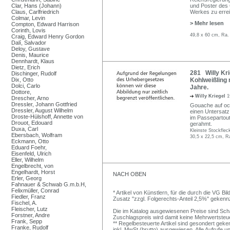
Clar, Hans (Johann)
und Poster des 
Claus, Carlfriedrich
Werkes zu erre
Colmar, Levin
> Mehr lesen
Compton, Edward Harrison
Corinth, Lovis
49,8 x 60 cm, Ra.
Craig, Edward Henry Gordon
Dalí, Salvador
Deloy, Gustave
Denis, Maurice
Dennhardt, Klaus
Dietz, Erich
281 Willy Kri
Dischinger, Rudolf
Dix, Otto
Kohlweißling 
Dolci, Carlo
Jahre.
Dottore,
Willy Kriegel
1
Drescher, Arno
Dressler, Johann Gottfried
Gouache auf ock
Dressler, August Wilhelm
einen Untersatz
Droste-Hülshoff, Annette von
im Passepartout
Drouot, Edouard
gerahmt.
Duxa, Carl
Kleinste Stockflec
Ebersbach, Wolfram
30,5 x 22,5 cm, R
Eckmann, Otto
Eduard Foehr,
Eisenfeld, Ulrich
Eller, Wilhelm
Engelbrecht, von
Engelhardt, Horst
NACH OBEN
Erler, Georg
Fahnauer & Schwab G.m.b.H,
Felixmüller, Conrad
* Artikel von Künstlern, für die durch die VG 
Fiedler, Franz
Zusatz "zzgl. Folgerechts-Anteil 2,5%" gekenn
Fischel, A.
Fleischer, Lutz
Die im Katalog ausgewiesenen Preise sind Schätz
Forstner, Andre
Zuschlagspreis wird damit keine Mehrwertsteu
Frank, Sepp
** Regelbesteuerte Artikel sind gesondert geken
Franke, Rudolf
inkl. MwSt (brutto) ausgewiesen. Alle Aufrufe 