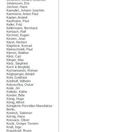
Johansson, Eric
Jüchser, Hans
Kaendler, Johann Joachim
Kammerer, Anton Paul
Kaplan, Anatoli
Kaufmann, Paul
Keller, Fritz
Kellermann, Bernhard
Kerbach, Ralf
Kirchner, Eugen
Kirsten, Jean
Kitzel, Herbert
Klapheck, Konrad
Kleinschmidt, Paul
Klemm, Walther
Klimt, Carl
Klinger, Max
Klotz, Siegfried
Koch & Bergfeld,
Kochanowski, Roman
Köglsperger, Adolph
Kohl, Gottfried
Kohlhoff, Wilhelm
Kokoschka, Oskar
Kolár, Jirí
Kollwitz, Käthe
Kondor, Béla
König, Hugo
König, Alfred
Königliche Porzellan-Manufaktur
Berlin,
Koninck, Salomon
Körnig, Hans
Kossack, Oliver
Kozik, Gregor Torsten
Kraft, Ingo
Krauskopf, Bruno