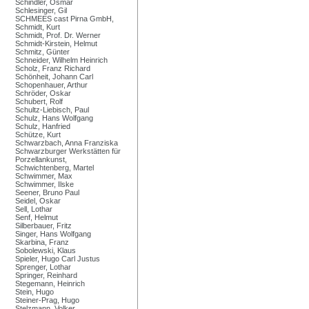
Schindler, Osmar
Schlesinger, Gil
SCHMEES cast Pirna GmbH,
Schmidt, Kurt
Schmidt, Prof. Dr. Werner
Schmidt-Kirstein, Helmut
Schmitz, Günter
Schneider, Wilhelm Heinrich
Scholz, Franz Richard
Schönheit, Johann Carl
Schopenhauer, Arthur
Schröder, Oskar
Schubert, Rolf
Schultz-Liebisch, Paul
Schulz, Hans Wolfgang
Schulz, Hanfried
Schütze, Kurt
Schwarzbach, Anna Franziska
Schwarzburger Werkstätten für
Porzellankunst,
Schwichtenberg, Martel
Schwimmer, Max
Schwimmer, Ilske
Seener, Bruno Paul
Seidel, Oskar
Sell, Lothar
Senf, Helmut
Silberbauer, Fritz
Singer, Hans Wolfgang
Skarbina, Franz
Sobolewski, Klaus
Spieler, Hugo Carl Justus
Sprenger, Lothar
Springer, Reinhard
Stegemann, Heinrich
Stein, Hugo
Steiner-Prag, Hugo
Stelzmann, Volker