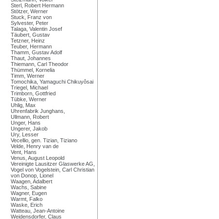
Sterl, Robert Hermann
Stötzer, Werner
Stuck, Franz von
Sylvester, Peter
Talaga, Valentin Josef
Täubert, Gustav
Tetzner, Heinz
Teuber, Hermann
Thamm, Gustav Adolf
Thaut, Johannes
Thiemann, Carl Theodor
Thümmel, Kornelia
Timm, Werner
Tomochika, Yamaguchi Chikuyôsai
Triegel, Michael
Trimborn, Gottfried
Tübke, Werner
Uhlig, Max
Uhrenfabrik Junghans,
Ullmann, Robert
Unger, Hans
Ungerer, Jakob
Ury, Lesser
Vecellio, gen. Tizian, Tiziano
Velde, Henry van de
Vent, Hans
Venus, August Leopold
Vereinigte Lausitzer Glaswerke AG,
Vogel von Vogelstein, Carl Christian
von Donop, Lionel
Waagen, Adalbert
Wachs, Sabine
Wagner, Eugen
Warmt, Falko
Waske, Erich
Watteau, Jean-Antoine
Weidensdorfer, Claus