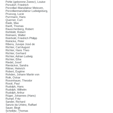
Pohle (geborene Zweez), Louise
Porsdorf, Friedrich
Porzellan-Manufaktur Meissen,
Porzellanmanufaktur Ludwigsburg,
Prussog, Lucie
Purrmann, Hans
Querner, Curt
Rade, Max
Ranft, Thomas
Rauschenberg, Robert
Rehfeldt, Robert
Reimann, Walter
Reinhold, Friedrich Philipp
Reinicke, Peter
Ribera, Jusepe José de
Richter, Carl August
Richter, Hans Theo
Richter, Gerhard
Richter, Adrian Ludwig
Richter, Etha
Riedel, Josef
Rienäcker, Sandra
Rittner, Heinrich
Robert, Eugène
Rohden, Johann Martin von
Roik, Oskar
Rosenhauer, Theodor
Rosié, Paul
Rudolph, Hans
Rudolph, Wilhelm
Rudolph, Arthur
Rüger, Johannes (Hans)
Rumpf, Fritz
Sander, Richard
Sanzio da Urbino, Raffael
Sauer, Birgit
Scheibitz, Thomas