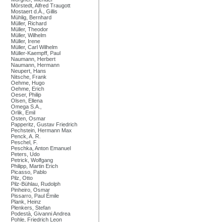
Mörstedt, Alfred Traugott
Mostaert d.Ä., Gillis
Mühlig, Bernhard
Müller, Richard
Müller, Theodor
Müller, Wilhelm
Müller, Irene
Müller, Carl Wilhelm
Müller-Kaempff, Paul
Naumann, Herbert
Naumann, Hermann
Neupert, Hans
Nitsche, Frank
Oehme, Hugo
Oehme, Erich
Oeser, Philip
Olsen, Ellena
Omega S.A.,
Orlik, Emil
Osten, Osmar
Papperitz, Gustav Friedrich
Pechstein, Hermann Max
Penck, A. R.
Peschel, F.
Peschka, Anton Emanuel
Peters, Udo
Petrick, Wolfgang
Philipp, Martin Erich
Picasso, Pablo
Pilz, Otto
Pilz-Bühlau, Rudolph
Pinheiro, Osmar
Pissarro, Paul Émile
Plank, Heinz
Plenkers, Stefan
Podestà, Givanni Andrea
Pohle, Friedrich Leon