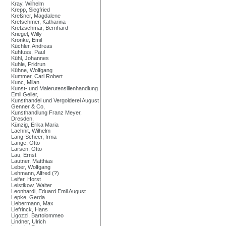
Kray, Wilhelm
Krepp, Siegfried
Kreßner, Magdalene
Kretschmer, Katharina
Kretzschmar, Bernhard
Kriegel, Willy
Kronke, Emil
Küchler, Andreas
Kuhfuss, Paul
Kühl, Johannes
Kuhle, Fridrun
Kühne, Wolfgang
Kummer, Carl Robert
Kunc, Milan
Kunst- und Malerutensilienhandlung
Emil Geller,
Kunsthandel und Vergolderei August
Genner & Co,
Kunsthandlung Franz Meyer,
Dresden,
Künzig, Erika Maria
Lachnit, Wilhelm
Lang-Scheer, Irma
Lange, Otto
Larsen, Otto
Lau, Ernst
Lautner, Matthias
Leber, Wolfgang
Lehmann, Alfred (?)
Leifer, Horst
Leistikow, Walter
Leonhardi, Eduard Emil August
Lepke, Gerda
Liebermann, Max
Liefrinck, Hans
Ligozzi, Bartolommeo
Lindner, Ulrich