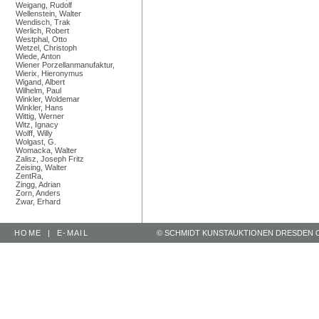
Weigang, Rudolf
Wellenstein, Walter
Wendisch, Trak
Werlich, Robert
Westphal, Otto
Wetzel, Christoph
Wiede, Anton
Wiener Porzellanmanufaktur,
Wierix, Hieronymus
Wigand, Albert
Wilhelm, Paul
Winkler, Woldemar
Winkler, Hans
Wittig, Werner
Witz, Ignacy
Wolff, Willy
Wolgast, G.
Womacka, Walter
Zalisz, Joseph Fritz
Zeising, Walter
ZentRa,
Zingg, Adrian
Zorn, Anders
Zwar, Erhard
HOME
|
E-MAIL
© SCHMIDT KUNSTAUKTIONEN DRESDEN