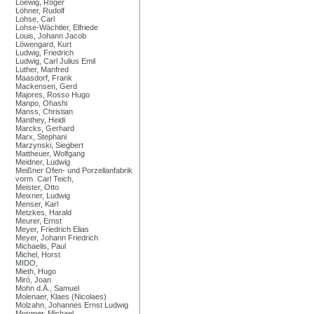
Loewig, Roger
Löhner, Rudolf
Lohse, Carl
Lohse-Wächtler, Elfriede
Louis, Johann Jacob
Löwengard, Kurt
Ludwig, Friedrich
Ludwig, Carl Julius Emil
Luther, Manfred
Maasdorf, Frank
Mackensen, Gerd
Majores, Rosso Hugo
Manpo, Ohashi
Manss, Christian
Manthey, Heidi
Marcks, Gerhard
Marx, Stephani
Marzynski, Siegbert
Mattheuer, Wolfgang
Meidner, Ludwig
Meißner Ofen- und Porzellanfabrik
vorm. Carl Teich,
Meister, Otto
Meixner, Ludwig
Menser, Karl
Metzkes, Harald
Meurer, Ernst
Meyer, Friedrich Elias
Meyer, Johann Friedrich
Michaelis, Paul
Michel, Horst
MIDO,
Mieth, Hugo
Miró, Joan
Mohn d.Ä., Samuel
Molenaer, Klaes (Nicolaes)
Molzahn, Johannes Ernst Ludwig
Morgner, Michael