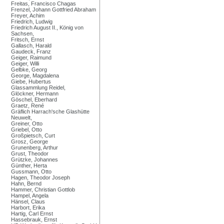
Freitas, Francisco Chagas
Frenzel, Johann Gottfried Abraham
Freyer, Achim
Friedrich, Ludwig
Friedrich August II., König von
Sachsen,
Fritsch, Ernst
Gallasch, Harald
Gaudeck, Franz
Geiger, Raimund
Geiger, Willi
Gelbke, Georg
George, Magdalena
Giebe, Hubertus
Glassammlung Reidel,
Glöckner, Hermann
Göschel, Eberhard
Graetz, René
Gräflich Harrach'sche Glashütte
Neuwelt,
Greiner, Otto
Griebel, Otto
Großpietsch, Curt
Grosz, George
Grunenberg, Arthur
Grust, Theodor
Grützke, Johannes
Günther, Herta
Gussmann, Otto
Hagen, Theodor Joseph
Hahn, Bernd
Hammer, Christian Gottlob
Hampel, Angela
Hänsel, Claus
Harbort, Erika
Hartig, Carl Ernst
Hassebrauk, Ernst