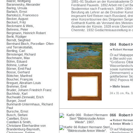
Balzer, Wolfgang
1881–91 Studium an der Kunstakademie Dre
Baranowsky, Alexander
Ferdinand Pauwels. 1892 Arbeit mit Carl B
Baring, Ursula
Studienreise nach Frankreich. 1894–1904 w
Barlach, Ernst
Berufung als Lehrer an die Dresdner Kun
Bartolozzi, Francesco
insgesamt fünf Reisen nach Russland, dre
Becker, August
einer Konzerttournee des Dirigenten Serg
Beckert, Fritz
Gotthardt Kuehls als Vorstand des Meisterat
Beckmann & Weis,
Akademie der Künste. 1928 erste Übersicht
Behrens, Peter
Chemnitz. 1932 Gedächtnisausstellung in 
Bergmann, Heinrich Robert
Berlit, Rüdiger
Berndt, Siegfried
Bernhard Bloch, Porzellan- Ofen-
064 Robert H
und Terrakottafab,
Robert Herman
Bertling, Carl
Birnstengel, Richard
Öl auf Malpappe
Bochmann, Max
in Blei wohl vo
Böhm, Eduard
"Größeres Ölbil
Böhme, Lothar
Wasserlandscha
Börner, Emil Paul
sowie nummerier
Bosse, Gerhard
Zimmermann) un
Böttcher, Manfred
goldfarbener Sic
Boucher, François
WVZ Popova 4
Breguet, Abraham Louis
Brehmer, Emil
> Mehr lesen
Bruder, Johann Friedrich Franz
Buchholz, Karl
24 x 31 cm, Ra. 3
Buchwald-Zinnwald, Erich
Burger, Josef
Burkhardt-Untermhaus, Richard
Paul
Bursche, Ernst
Busch, Stefani
066 Robert H
Catellani, Enzo
Robert Herman
Catellani & Smith,
Anton Wiede
1
Christiane Eberhardine von
Brandenburg-Bayreuth,
Öl auf Malpappe. 
Christmann, Sabine
silberfarbener S