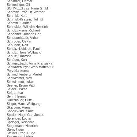
Schindler, Osmar
Schlesinger, Gil
SCHMEES cast Pirna GmbH,
Schmidt, Prof. Dr. Werner
Schmidt, Kurt
Schmidt-Kirstein, Helmut
Schmitz, Günter
Schneider, Wilhelm Heinrich
Scholz, Franz Richard
Schönheit, Johann Carl
Schopenhauer, Arthur
Schröder, Oskar
Schubert, Rolf
Schultz-Liebisch, Paul
Schulz, Hans Wolfgang
Schulz, Hanfried
Schütze, Kurt
Schwarzbach, Anna Franziska
Schwarzburger Werkstätten für
Porzellankunst,
Schwichtenberg, Martel
Schwimmer, Max
Schwimmer, Ilske
Seener, Bruno Paul
Seidel, Oskar
Sell, Lothar
Senf, Helmut
Silberbauer, Fritz
Singer, Hans Wolfgang
Skarbina, Franz
Sobolewski, Klaus
Spieler, Hugo Carl Justus
Sprenger, Lothar
Springer, Reinhard
Stegemann, Heinrich
Stein, Hugo
Steiner-Prag, Hugo
Stelzmann, Volker