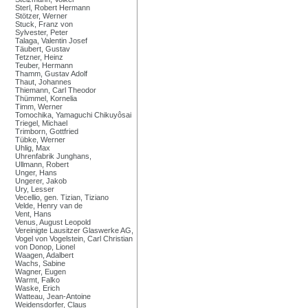
Sterl, Robert Hermann
Stötzer, Werner
Stuck, Franz von
Sylvester, Peter
Talaga, Valentin Josef
Täubert, Gustav
Tetzner, Heinz
Teuber, Hermann
Thamm, Gustav Adolf
Thaut, Johannes
Thiemann, Carl Theodor
Thümmel, Kornelia
Timm, Werner
Tomochika, Yamaguchi Chikuyôsai
Triegel, Michael
Trimborn, Gottfried
Tübke, Werner
Uhlig, Max
Uhrenfabrik Junghans,
Ullmann, Robert
Unger, Hans
Ungerer, Jakob
Ury, Lesser
Vecellio, gen. Tizian, Tiziano
Velde, Henry van de
Vent, Hans
Venus, August Leopold
Vereinigte Lausitzer Glaswerke AG,
Vogel von Vogelstein, Carl Christian
von Donop, Lionel
Waagen, Adalbert
Wachs, Sabine
Wagner, Eugen
Warmt, Falko
Waske, Erich
Watteau, Jean-Antoine
Weidensdorfer, Claus