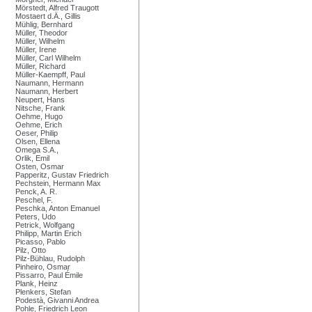
Mörstedt, Alfred Traugott
Mostaert d.Ä., Gillis
Mühlig, Bernhard
Müller, Theodor
Müller, Wilhelm
Müller, Irene
Müller, Carl Wilhelm
Müller, Richard
Müller-Kaempff, Paul
Naumann, Hermann
Naumann, Herbert
Neupert, Hans
Nitsche, Frank
Oehme, Hugo
Oehme, Erich
Oeser, Philip
Olsen, Ellena
Omega S.A.,
Orlik, Emil
Osten, Osmar
Papperitz, Gustav Friedrich
Pechstein, Hermann Max
Penck, A. R.
Peschel, F.
Peschka, Anton Emanuel
Peters, Udo
Petrick, Wolfgang
Philipp, Martin Erich
Picasso, Pablo
Pilz, Otto
Pilz-Bühlau, Rudolph
Pinheiro, Osmar
Pissarro, Paul Émile
Plank, Heinz
Plenkers, Stefan
Podestà, Givanni Andrea
Pohle, Friedrich Leon