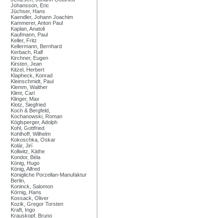
Johansson, Eric
Jüchser, Hans
Kaendler, Johann Joachim
Kammerer, Anton Paul
Kaplan, Anatoli
Kaufmann, Paul
Keller, Fritz
Kellermann, Bernhard
Kerbach, Ralf
Kirchner, Eugen
Kirsten, Jean
Kitzel, Herbert
Klapheck, Konrad
Kleinschmidt, Paul
Klemm, Walther
Klimt, Carl
Klinger, Max
Klotz, Siegfried
Koch & Bergfeld,
Kochanowski, Roman
Köglsperger, Adolph
Kohl, Gottfried
Kohlhoff, Wilhelm
Kokoschka, Oskar
Kolár, Jirí
Kollwitz, Käthe
Kondor, Béla
König, Hugo
König, Alfred
Königliche Porzellan-Manufaktur
Berlin,
Koninck, Salomon
Körnig, Hans
Kossack, Oliver
Kozik, Gregor Torsten
Kraft, Ingo
Krauskopf, Bruno