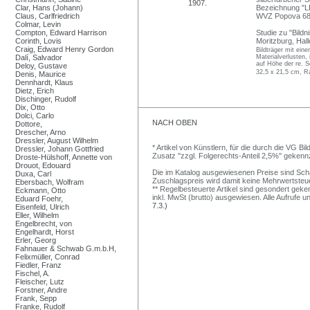
Clar, Hans (Johann)
Bezeichnung "L
Claus, Carlfriedrich
WVZ Popova 68
Colmar, Levin
Compton, Edward Harrison
Studie zu "Bildn
Corinth, Lovis
Moritzburg, Halle
Craig, Edward Henry Gordon
Bildträger mit ein
Dalí, Salvador
Materialverlusten,
auf Höhe der re. S
Deloy, Gustave
32,5 x 21,5 cm, R
Denis, Maurice
Dennhardt, Klaus
Dietz, Erich
Dischinger, Rudolf
Dix, Otto
Dolci, Carlo
NACH OBEN
Dottore,
Drescher, Arno
Dressler, August Wilhelm
* Artikel von Künstlern, für die durch die VG 
Dressler, Johann Gottfried
Zusatz "zzgl. Folgerechts-Anteil 2,5%" gekenn
Droste-Hülshoff, Annette von
Drouot, Edouard
Die im Katalog ausgewiesenen Preise sind Schätz
Duxa, Carl
Zuschlagspreis wird damit keine Mehrwertsteu
Ebersbach, Wolfram
** Regelbesteuerte Artikel sind gesondert geken
Eckmann, Otto
inkl. MwSt (brutto) ausgewiesen. Alle Aufrufe 
Eduard Foehr,
7.3.)
Eisenfeld, Ulrich
Eller, Wilhelm
Engelbrecht, von
Engelhardt, Horst
Erler, Georg
Fahnauer & Schwab G.m.b.H,
Felixmüller, Conrad
Fiedler, Franz
Fischel, A.
Fleischer, Lutz
Forstner, Andre
Frank, Sepp
Franke, Rudolf