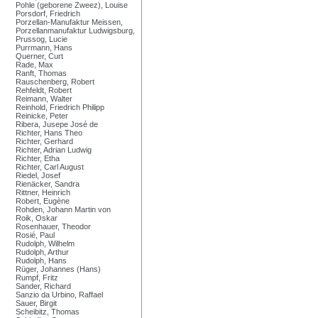
Pohle (geborene Zweez), Louise
Porsdorf, Friedrich
Porzellan-Manufaktur Meissen,
Porzellanmanufaktur Ludwigsburg,
Prussog, Lucie
Purrmann, Hans
Querner, Curt
Rade, Max
Ranft, Thomas
Rauschenberg, Robert
Rehfeldt, Robert
Reimann, Walter
Reinhold, Friedrich Philipp
Reinicke, Peter
Ribera, Jusepe José de
Richter, Hans Theo
Richter, Gerhard
Richter, Adrian Ludwig
Richter, Etha
Richter, Carl August
Riedel, Josef
Rienäcker, Sandra
Rittner, Heinrich
Robert, Eugène
Rohden, Johann Martin von
Roik, Oskar
Rosenhauer, Theodor
Rosié, Paul
Rudolph, Wilhelm
Rudolph, Arthur
Rudolph, Hans
Rüger, Johannes (Hans)
Rumpf, Fritz
Sander, Richard
Sanzio da Urbino, Raffael
Sauer, Birgit
Scheibitz, Thomas