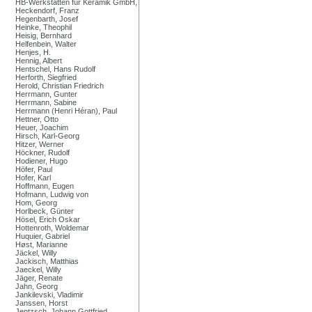
HB-Werkstätten für Keramik GmbH,
Heckendorf, Franz
Hegenbarth, Josef
Heinke, Theophil
Heisig, Bernhard
Helfenbein, Walter
Henjes, H.
Hennig, Albert
Hentschel, Hans Rudolf
Herforth, Siegfried
Herold, Christian Friedrich
Herrmann, Gunter
Herrmann, Sabine
Herrmann (Henri Héran), Paul
Hettner, Otto
Heuer, Joachim
Hirsch, Karl-Georg
Hitzer, Werner
Höckner, Rudolf
Hodiener, Hugo
Höfer, Paul
Hofer, Karl
Hoffmann, Eugen
Hofmann, Ludwig von
Hom, Georg
Horlbeck, Günter
Hösel, Erich Oskar
Hottenroth, Woldemar
Huquier, Gabriel
Høst, Marianne
Jäckel, Willy
Jackisch, Matthias
Jaeckel, Willy
Jäger, Renate
Jahn, Georg
Jankilevski, Vladimir
Janssen, Horst
Jentzsch, Johann Gottfried