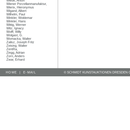
Wiede, Anton
Wiener Porzellanmanufaktur,
Wierix, Hieronymus
Wigand, Albert
Wilhelm, Paul
Winkler, Woldemar
Winkler, Hans
Wittig, Werner
Witz, Ignacy
Wolff, Willy
Wolgast, G.
Womacka, Walter
Zalisz, Joseph Fritz
Zeising, Walter
ZentRa,
Zingg, Adrian
Zorn, Anders
Zwar, Erhard
HOME
|
E-MAIL
© SCHMIDT KUNSTAUKTIONEN DRESDEN