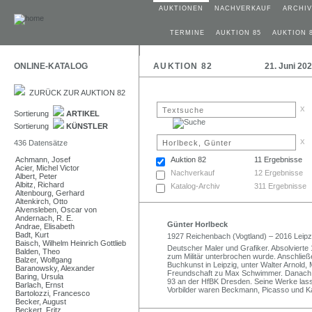
AUKTIONEN
NACHVERKAUF
ARCHIV
TERMINE
AUKTION 85
AUKTION 
ONLINE-KATALOG
AUKTION 82
21. Juni 20
ZURÜCK ZUR AUKTION 82
x
Sortierung
ARTIKEL
Sortierung
KÜNSTLER
x
436 Datensätze
Achmann, Josef
Auktion 82
11 Ergebnisse
Acier, Michel Victor
Nachverkauf
12 Ergebnisse
Albert, Peter
Albitz, Richard
Katalog-Archiv
311 Ergebnisse
Altenbourg, Gerhard
Altenkirch, Otto
Alvensleben, Oscar von
Andernach, R. E.
Günter Horlbeck
Andrae, Elisabeth
Badt, Kurt
1927 Reichenbach (Vogtland) – 2016 Leipz
Baisch, Wilhelm Heinrich Gottlieb
Deutscher Maler und Grafiker. Absolvierte
Balden, Theo
zum Militär unterbrochen wurde. Anschließ
Balzer, Wolfgang
Buchkunst in Leipzig, unter Walter Arnol
Baranowsky, Alexander
Freundschaft zu Max Schwimmer. Danach war
Baring, Ursula
93 an der HfBK Dresden. Seine Werke las
Barlach, Ernst
Vorbilder waren Beckmann, Picasso und K
Bartolozzi, Francesco
Becker, August
Beckert, Fritz