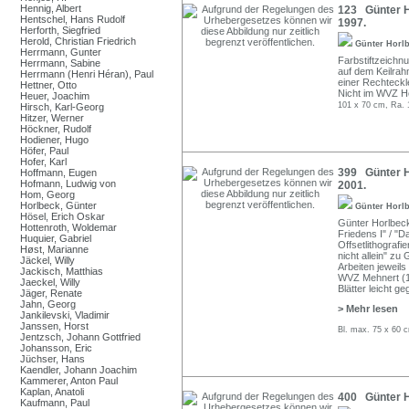
Hennig, Albert
123 Günter Ho
Hentschel, Hans Rudolf
1997.
Herforth, Siegfried
Herold, Christian Friedrich
Günter Horl
Herrmann, Gunter
Farbstiftzeichnu
Herrmann, Sabine
auf dem Keilrahm
Herrmann (Henri Héran), Paul
einer Rechteckl
Hettner, Otto
Nicht im WVZ H
Heuer, Joachim
101 x 70 cm, Ra. 
Hirsch, Karl-Georg
Hitzer, Werner
Höckner, Rudolf
Hodiener, Hugo
Höfer, Paul
Hofer, Karl
399 Günter H
Hoffmann, Eugen
Hofmann, Ludwig von
2001.
Hom, Georg
Horlbeck, Günter
Günter Horl
Hösel, Erich Oskar
Günter Horlbeck "
Hottenroth, Woldemar
Friedens I" / "D
Huquier, Gabriel
Offsetlithografi
Høst, Marianne
nicht allein" zu
Jäckel, Willy
Arbeiten jeweils
Jackisch, Matthias
WVZ Mehnert (19
Jaeckel, Willy
Blätter leicht ge
Jäger, Renate
Jahn, Georg
> Mehr lesen
Jankilevski, Vladimir
Janssen, Horst
Bl. max. 75 x 60 
Jentzsch, Johann Gottfried
Johansson, Eric
Jüchser, Hans
Kaendler, Johann Joachim
Kammerer, Anton Paul
Kaplan, Anatoli
400 Günter H
Kaufmann, Paul