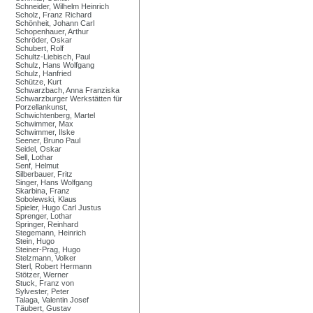
Schneider, Wilhelm Heinrich
Scholz, Franz Richard
Schönheit, Johann Carl
Schopenhauer, Arthur
Schröder, Oskar
Schubert, Rolf
Schultz-Liebisch, Paul
Schulz, Hans Wolfgang
Schulz, Hanfried
Schütze, Kurt
Schwarzbach, Anna Franziska
Schwarzburger Werkstätten für
Porzellankunst,
Schwichtenberg, Martel
Schwimmer, Max
Schwimmer, Ilske
Seener, Bruno Paul
Seidel, Oskar
Sell, Lothar
Senf, Helmut
Silberbauer, Fritz
Singer, Hans Wolfgang
Skarbina, Franz
Sobolewski, Klaus
Spieler, Hugo Carl Justus
Sprenger, Lothar
Springer, Reinhard
Stegemann, Heinrich
Stein, Hugo
Steiner-Prag, Hugo
Stelzmann, Volker
Sterl, Robert Hermann
Stötzer, Werner
Stuck, Franz von
Sylvester, Peter
Talaga, Valentin Josef
Täubert, Gustav