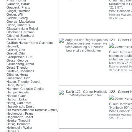
Fritsch, Ernst
Öl auf Hartfaser
Gallasch, Harald
Keilrahmen in Fa
Gaudeck, Franz
"21.1.87".
Geiger, Raimund
WVZ Horlbeck 
Geiger, Willi
Minimale Malschich
Gelbke, Georg
80 x 60 cm.
George, Magdalena
Giebe, Hubertus
Glassammlung Reidel,
Glöckner, Hermann
Göschel, Eberhard
Graetz, René
121 Günter H
Gräflich Harrach'sche Glashütte
Neuwelt,
Günter Horl
Greiner, Otto
Öl auf Hartfaser
Griebel, Otto
nochmals ausführ
Großpietsch, Curt
einfachen Leist
Grosz, George
Nicht im WVZ H
Grunenberg, Arthur
Rahmen partiell b
Grust, Theodor
90,5 x 41,5 cm, R
Grützke, Johannes
Günther, Herta
Gussmann, Otto
Hagen, Theodor Joseph
Hahn, Bernd
Hammer, Christian Gottlob
122 Günter H
Hampel, Angela
Hänsel, Claus
Günter Horl
Harbort, Erika
Hartig, Carl Ernst
Öl auf Hartfaser
Hassebrauk, Ernst
"Horlbeck 90", b
HB-Werkstätten für Keramik GmbH,
WVZ Horlbeck 
Heckendorf, Franz
Minimale Malschich
Hegenbarth, Josef
100 x 81 cm.
Heinke, Theophil
Heisig, Bernhard
Helfenbein, Walter
Henjes, H.