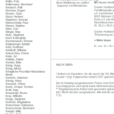
Keller, Fritz
Günter Horl
Kellermann, Bernhard
Günter Horlbeck
Kerbach, Ralf
Farblithografie 
Kirchner, Eugen
u.li. nummeriert
Kirsten, Jean
WVZ Mehnert (1
Kitzel, Herbert
Ecke o.li. mit 
Klapheck, Konrad
Stockfleckchen.
Kleinschmidt, Paul
St. 35,2 x 55,5 
Klemm, Walther
Klimt, Carl
Günter Horlbeck
Klinger, Max
"Erinnerung an d
Klotz, Siegfried
Koch & Bergfeld,
> Mehr lesen
Kochanowski, Roman
Köglsperger, Adolph
Bl. max. 80 x 56 
Kohl, Gottfried
Kohlhoff, Wilhelm
Kokoschka, Oskar
Kolár, Jirí
Kollwitz, Käthe
Kondor, Béla
NACH OBEN
König, Hugo
König, Alfred
Königliche Porzellan-Manufaktur
* Artikel von Künstlern, für die durch die VG 
Berlin,
Zusatz "zzgl. Folgerechts-Anteil 2,5%" gekenn
Koninck, Salomon
Körnig, Hans
Die im Katalog ausgewiesenen Preise sind Schätz
Kossack, Oliver
Zuschlagspreis wird damit keine Mehrwertsteu
Kozik, Gregor Torsten
** Regelbesteuerte Artikel sind gesondert geken
Kraft, Ingo
inkl. MwSt (brutto) ausgewiesen. Alle Aufrufe 
Krauskopf, Bruno
7.3.)
Kray, Wilhelm
Krepp, Siegfried
Kreßner, Magdalene
Kretschmer, Katharina
Kretzschmar, Bernhard
Kriegel, Willy