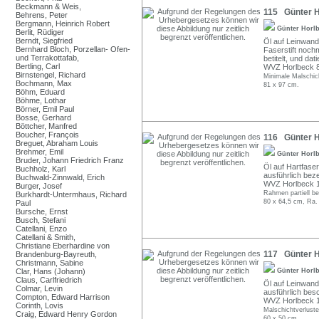
Beckmann & Weis,
115 Günter H
Behrens, Peter
Bergmann, Heinrich Robert
Günter Horl
Berlit, Rüdiger
Berndt, Siegfried
Öl auf Leinwand.
Bernhard Bloch, Porzellan- Ofen-
Faserstift nochm
und Terrakottafab,
betitelt, und dat
Bertling, Carl
WVZ Horlbeck 8
Birnstengel, Richard
Minimale Malschich
Bochmann, Max
81 x 97 cm.
Böhm, Eduard
Böhme, Lothar
Börner, Emil Paul
Bosse, Gerhard
Böttcher, Manfred
Boucher, François
116 Günter H
Breguet, Abraham Louis
Brehmer, Emil
Günter Horl
Bruder, Johann Friedrich Franz
Öl auf Hartfaser.
Buchholz, Karl
ausführlich bezei
Buchwald-Zinnwald, Erich
WVZ Horlbeck 
Burger, Josef
Rahmen partiell b
Burkhardt-Untermhaus, Richard
80 x 64,5 cm, Ra.
Paul
Bursche, Ernst
Busch, Stefani
Catellani, Enzo
Catellani & Smith,
Christiane Eberhardine von
117 Günter Ho
Brandenburg-Bayreuth,
Christmann, Sabine
Clar, Hans (Johann)
Günter Horl
Claus, Carlfriedrich
Öl auf Leinwand.
Colmar, Levin
ausführlich besc
Compton, Edward Harrison
WVZ Horlbeck 
Corinth, Lovis
Malschichtverluste
Craig, Edward Henry Gordon
60 x 50 cm.