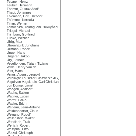
Tetzner, Heinz
Teuber, Hermann
Thamm, Gustav Adolf
Thaut, Johannes
Thiemann, Carl Theodor
Thümmel, Kornelia
Timm, Werner
Tomochika, Yamaguchi Chikuyôsai
Triegel, Michael
Trimborn, Gottfried
Tübke, Werner
Uhlig, Max
Uhrenfabrik Junghans,
Ullmann, Robert
Unger, Hans
Ungerer, Jakob
Ury, Lesser
Vecellio, gen. Tizian, Tiziano
Velde, Henry van de
Vent, Hans
Venus, August Leopold
Vereinigte Lausitzer Glaswerke AG,
Vogel von Vogelstein, Carl Christian
von Donop, Lionel
Waagen, Adalbert
Wachs, Sabine
Wagner, Eugen
Warmt, Falko
Waske, Erich
Watteau, Jean-Antoine
Weidensdorfer, Claus
Weigang, Rudolf
Wellenstein, Walter
Wendisch, Trak
Werlich, Robert
Westphal, Otto
Wetzel, Christoph