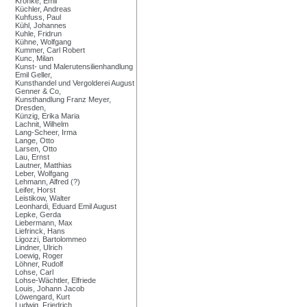
Kronke, Emil
Küchler, Andreas
Kuhfuss, Paul
Kühl, Johannes
Kuhle, Fridrun
Kühne, Wolfgang
Kummer, Carl Robert
Kunc, Milan
Kunst- und Malerutensilienhandlung
Emil Geller,
Kunsthandel und Vergolderei August
Genner & Co,
Kunsthandlung Franz Meyer,
Dresden,
Künzig, Erika Maria
Lachnit, Wilhelm
Lang-Scheer, Irma
Lange, Otto
Larsen, Otto
Lau, Ernst
Lautner, Matthias
Leber, Wolfgang
Lehmann, Alfred (?)
Leifer, Horst
Leistikow, Walter
Leonhardi, Eduard Emil August
Lepke, Gerda
Liebermann, Max
Liefrinck, Hans
Ligozzi, Bartolommeo
Lindner, Ulrich
Loewig, Roger
Löhner, Rudolf
Lohse, Carl
Lohse-Wächtler, Elfriede
Louis, Johann Jacob
Löwengard, Kurt
Ludwig, Friedrich