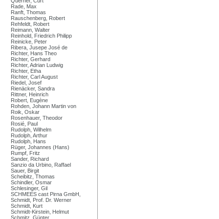
Querner, Curt
Rade, Max
Ranft, Thomas
Rauschenberg, Robert
Rehfeldt, Robert
Reimann, Walter
Reinhold, Friedrich Philipp
Reinicke, Peter
Ribera, Jusepe José de
Richter, Hans Theo
Richter, Gerhard
Richter, Adrian Ludwig
Richter, Etha
Richter, Carl August
Riedel, Josef
Rienäcker, Sandra
Rittner, Heinrich
Robert, Eugène
Rohden, Johann Martin von
Roik, Oskar
Rosenhauer, Theodor
Rosié, Paul
Rudolph, Wilhelm
Rudolph, Arthur
Rudolph, Hans
Rüger, Johannes (Hans)
Rumpf, Fritz
Sander, Richard
Sanzio da Urbino, Raffael
Sauer, Birgit
Scheibitz, Thomas
Schindler, Osmar
Schlesinger, Gil
SCHMEES cast Pirna GmbH,
Schmidt, Prof. Dr. Werner
Schmidt, Kurt
Schmidt-Kirstein, Helmut
Schmitz, Günter