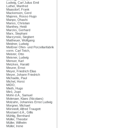
Ludwig, Carl Julius Emil
Luther, Manfred
Maasdorf, Frank
Mackensen, Gerd
Majores, Rosso Hugo
Manpo, Ohashi
Manss, Christian
Manthey, Heidi
Marcks, Gerhard
Marx, Stephani
Marzynski, Siegbert
Mattheuer, Wolfgang
Meidner, Ludwig
Meißner Ofen- und Porzellanfabrik
vorm. Carl Teich,
Meister, Otto
Meixner, Ludwig
Menser, Karl
Metzkes, Harald
Meurer, Ernst
Meyer, Friedrich Elias
Meyer, Johann Friedrich
Michaelis, Paul
Michel, Horst
MIDO,
Mieth, Hugo
Miró, Joan
Mohn d.Ä., Samuel
Molenaer, Klaes (Nicolaes)
Molzahn, Johannes Ernst Ludwig
Morgner, Michael
Mörstedt, Alfred Traugott
Mostaert d.Ä., Gillis
Mühlig, Bernhard
Müller, Theodor
Müller, Wilhelm
Müller, Irene