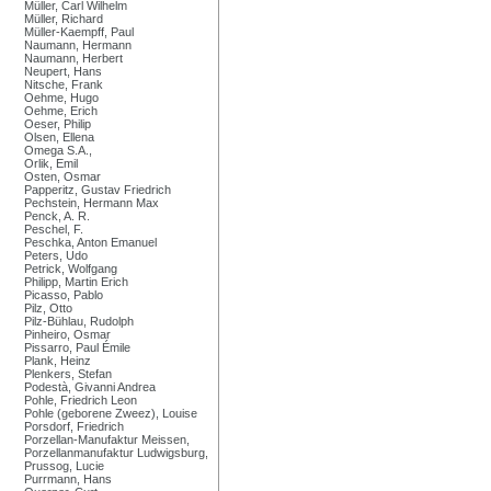
Müller, Carl Wilhelm
Müller, Richard
Müller-Kaempff, Paul
Naumann, Hermann
Naumann, Herbert
Neupert, Hans
Nitsche, Frank
Oehme, Hugo
Oehme, Erich
Oeser, Philip
Olsen, Ellena
Omega S.A.,
Orlik, Emil
Osten, Osmar
Papperitz, Gustav Friedrich
Pechstein, Hermann Max
Penck, A. R.
Peschel, F.
Peschka, Anton Emanuel
Peters, Udo
Petrick, Wolfgang
Philipp, Martin Erich
Picasso, Pablo
Pilz, Otto
Pilz-Bühlau, Rudolph
Pinheiro, Osmar
Pissarro, Paul Émile
Plank, Heinz
Plenkers, Stefan
Podestà, Givanni Andrea
Pohle, Friedrich Leon
Pohle (geborene Zweez), Louise
Porsdorf, Friedrich
Porzellan-Manufaktur Meissen,
Porzellanmanufaktur Ludwigsburg,
Prussog, Lucie
Purrmann, Hans