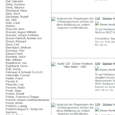
Dalí, Salvador
Deloy, Gustave
Denis, Maurice
Dennhardt, Klaus
Dietz, Erich
Dischinger, Rudolf
118 Günter H
Dix, Otto
Dolci, Carlo
Günter Horl
Dottore,
Drescher, Arno
Öl auf Hartfaser
Dressler, August Wilhelm
Nicht im WVZ Ho
Dressler, Johann Gottfried
Droste-Hülshoff, Annette von
Provenienz: Nac
Drouot, Edouard
Die u.re. Ecke des
Duxa, Carl
80 x 60 cm.
Ebersbach, Wolfram
Eckmann, Otto
Eduard Foehr,
Eisenfeld, Ulrich
Eller, Wilhelm
Engelbrecht, von
119 Günter Ho
Engelhardt, Horst
Erler, Georg
Günter Horl
Fahnauer & Schwab G.m.b.H,
Öl auf Hartfaser
Felixmüller, Conrad
detailliert beze
Fiedler, Franz
Werknummer N
Fischel, A.
WVZ Horlbeck-Ka
Fleischer, Lutz
Rahmen mit leich
Forstner, Andre
120 x 90 cm, Ra. 
Frank, Sepp
Franke, Rudolf
Freitas, Francisco Chagas
Frenzel, Johann Gottfried Abraham
Freyer, Achim
120 Günter Ho
Friedrich, Ludwig
Friedrich August II., König von
Günter Horl
Sachsen,