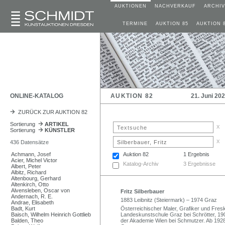
AUKTIONEN
NACHVERKAUF
ARCHIV
TERMINE
AUKTION 85
AUKTION 
ONLINE-KATALOG
AUKTION 82
21. Juni 20
ZURÜCK ZUR AUKTION 82
Sortierung
ARTIKEL
x
Sortierung
KÜNSTLER
x
436 Datensätze
Achmann, Josef
Auktion 82
1 Ergebnis
Acier, Michel Victor
Katalog-Archiv
3 Ergebnisse
Albert, Peter
Albitz, Richard
Altenbourg, Gerhard
Altenkirch, Otto
Alvensleben, Oscar von
Fritz Silberbauer
Andernach, R. E.
1883 Leibnitz (Steiermark) – 1974 Graz
Andrae, Elisabeth
Badt, Kurt
Österreichischer Maler, Grafiker und Fresk
Baisch, Wilhelm Heinrich Gottlieb
Landeskunstschule Graz bei Schrötter, 1
Balden, Theo
der Akademie Wien bei Schmutzer. Ab 1928