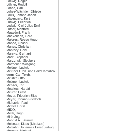
Loewig, Roger
Löhner, Rudolf
Lohse, Carl
Lohse-Wächtler, Elfriede
Louis, Johann Jacob
Löwengard, Kurt
Ludwig, Friedrich
Ludwig, Carl Julius Emil
Luther, Manfred
Maasdorf, Frank
Mackensen, Gerd
Majores, Rosso Hugo
Manpo, Ohashi
Manss, Christian
Manthey, Heidi
Marcks, Gerhard
Marx, Stephani
Marzynski, Siegbert
Mattheuer, Wolfgang
Meidner, Ludwig
Meißner Ofen- und Porzellanfabrik
vorm. Carl Teich,
Meister, Otto
Meixner, Ludwig
Menser, Karl
Metzkes, Harald
Meurer, Ernst
Meyer, Friedrich Elias
Meyer, Johann Friedrich
Michaelis, Paul
Michel, Horst
MIDO,
Mieth, Hugo
Miró, Joan
Mohn d.Ä., Samuel
Molenaer, Klaes (Nicolaes)
Molzahn, Johannes Ernst Ludwig
Morgner, Michael