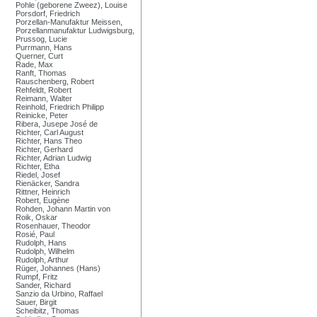
Pohle (geborene Zweez), Louise
Porsdorf, Friedrich
Porzellan-Manufaktur Meissen,
Porzellanmanufaktur Ludwigsburg,
Prussog, Lucie
Purrmann, Hans
Querner, Curt
Rade, Max
Ranft, Thomas
Rauschenberg, Robert
Rehfeldt, Robert
Reimann, Walter
Reinhold, Friedrich Philipp
Reinicke, Peter
Ribera, Jusepe José de
Richter, Carl August
Richter, Hans Theo
Richter, Gerhard
Richter, Adrian Ludwig
Richter, Etha
Riedel, Josef
Rienäcker, Sandra
Rittner, Heinrich
Robert, Eugène
Rohden, Johann Martin von
Roik, Oskar
Rosenhauer, Theodor
Rosié, Paul
Rudolph, Hans
Rudolph, Wilhelm
Rudolph, Arthur
Rüger, Johannes (Hans)
Rumpf, Fritz
Sander, Richard
Sanzio da Urbino, Raffael
Sauer, Birgit
Scheibitz, Thomas