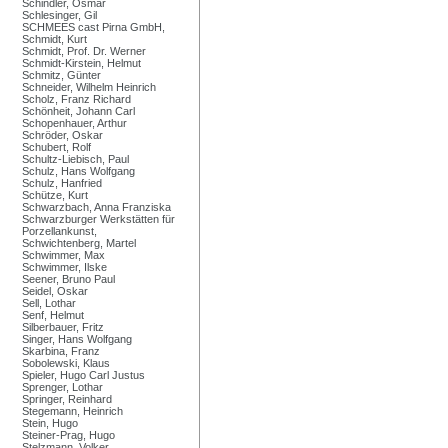
Schindler, Osmar
Schlesinger, Gil
SCHMEES cast Pirna GmbH,
Schmidt, Kurt
Schmidt, Prof. Dr. Werner
Schmidt-Kirstein, Helmut
Schmitz, Günter
Schneider, Wilhelm Heinrich
Scholz, Franz Richard
Schönheit, Johann Carl
Schopenhauer, Arthur
Schröder, Oskar
Schubert, Rolf
Schultz-Liebisch, Paul
Schulz, Hans Wolfgang
Schulz, Hanfried
Schütze, Kurt
Schwarzbach, Anna Franziska
Schwarzburger Werkstätten für
Porzellankunst,
Schwichtenberg, Martel
Schwimmer, Max
Schwimmer, Ilske
Seener, Bruno Paul
Seidel, Oskar
Sell, Lothar
Senf, Helmut
Silberbauer, Fritz
Singer, Hans Wolfgang
Skarbina, Franz
Sobolewski, Klaus
Spieler, Hugo Carl Justus
Sprenger, Lothar
Springer, Reinhard
Stegemann, Heinrich
Stein, Hugo
Steiner-Prag, Hugo
Stelzmann, Volker