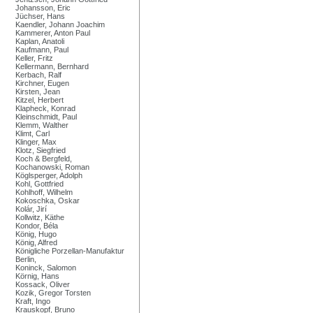
Johansson, Eric
Jüchser, Hans
Kaendler, Johann Joachim
Kammerer, Anton Paul
Kaplan, Anatoli
Kaufmann, Paul
Keller, Fritz
Kellermann, Bernhard
Kerbach, Ralf
Kirchner, Eugen
Kirsten, Jean
Kitzel, Herbert
Klapheck, Konrad
Kleinschmidt, Paul
Klemm, Walther
Klimt, Carl
Klinger, Max
Klotz, Siegfried
Koch & Bergfeld,
Kochanowski, Roman
Köglsperger, Adolph
Kohl, Gottfried
Kohlhoff, Wilhelm
Kokoschka, Oskar
Kolár, Jirí
Kollwitz, Käthe
Kondor, Béla
König, Hugo
König, Alfred
Königliche Porzellan-Manufaktur
Berlin,
Koninck, Salomon
Körnig, Hans
Kossack, Oliver
Kozik, Gregor Torsten
Kraft, Ingo
Krauskopf, Bruno