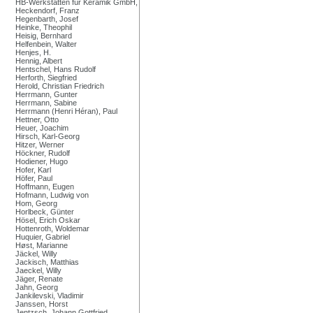
HB-Werkstätten für Keramik GmbH,
Heckendorf, Franz
Hegenbarth, Josef
Heinke, Theophil
Heisig, Bernhard
Helfenbein, Walter
Henjes, H.
Hennig, Albert
Hentschel, Hans Rudolf
Herforth, Siegfried
Herold, Christian Friedrich
Herrmann, Gunter
Herrmann, Sabine
Herrmann (Henri Héran), Paul
Hettner, Otto
Heuer, Joachim
Hirsch, Karl-Georg
Hitzer, Werner
Höckner, Rudolf
Hodiener, Hugo
Hofer, Karl
Höfer, Paul
Hoffmann, Eugen
Hofmann, Ludwig von
Hom, Georg
Horlbeck, Günter
Hösel, Erich Oskar
Hottenroth, Woldemar
Huquier, Gabriel
Høst, Marianne
Jäckel, Willy
Jackisch, Matthias
Jaeckel, Willy
Jäger, Renate
Jahn, Georg
Jankilevski, Vladimir
Janssen, Horst
Jentzsch, Johann Gottfried