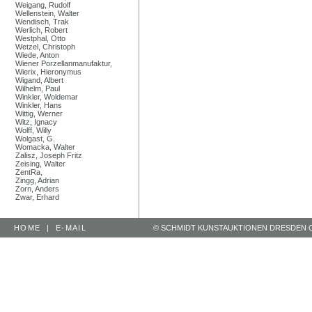
Weigang, Rudolf
Wellenstein, Walter
Wendisch, Trak
Werlich, Robert
Westphal, Otto
Wetzel, Christoph
Wiede, Anton
Wiener Porzellanmanufaktur,
Wierix, Hieronymus
Wigand, Albert
Wilhelm, Paul
Winkler, Woldemar
Winkler, Hans
Wittig, Werner
Witz, Ignacy
Wolff, Willy
Wolgast, G.
Womacka, Walter
Zalisz, Joseph Fritz
Zeising, Walter
ZentRa,
Zingg, Adrian
Zorn, Anders
Zwar, Erhard
HOME
|
E-MAIL
© SCHMIDT KUNSTAUKTIONEN DRESDEN