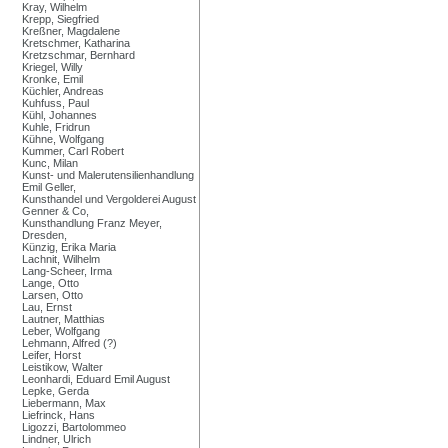
Kray, Wilhelm
Krepp, Siegfried
Kreßner, Magdalene
Kretschmer, Katharina
Kretzschmar, Bernhard
Kriegel, Willy
Kronke, Emil
Küchler, Andreas
Kuhfuss, Paul
Kühl, Johannes
Kuhle, Fridrun
Kühne, Wolfgang
Kummer, Carl Robert
Kunc, Milan
Kunst- und Malerutensilienhandlung
Emil Geller,
Kunsthandel und Vergolderei August
Genner & Co,
Kunsthandlung Franz Meyer,
Dresden,
Künzig, Erika Maria
Lachnit, Wilhelm
Lang-Scheer, Irma
Lange, Otto
Larsen, Otto
Lau, Ernst
Lautner, Matthias
Leber, Wolfgang
Lehmann, Alfred (?)
Leifer, Horst
Leistikow, Walter
Leonhardi, Eduard Emil August
Lepke, Gerda
Liebermann, Max
Liefrinck, Hans
Ligozzi, Bartolommeo
Lindner, Ulrich