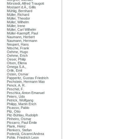
Mörstedt, Alfred Traugott
Mostaert d.Ä., Gillis
Mühlig, Bernhard
Müller, Richard
Müller, Theodor
Müller, Wilhelm
Müller, Irene
Müller, Carl Wilhelm
Müller-Kaempff, Paul
Naumann, Herbert
Naumann, Hermann
Neupert, Hans
Nitsche, Frank
Oehme, Hugo
Oehme, Erich
Oeser, Philip
Olsen, Ellena
Omega S.A.,
Orlik, Emil
Osten, Osmar
Papperitz, Gustav Friedrich
Pechstein, Hermann Max
Penck, A. R.
Peschel, F.
Peschka, Anton Emanuel
Peters, Udo
Petrick, Wolfgang
Philipp, Martin Erich
Picasso, Pablo
Pilz, Otto
Pilz-Bühlau, Rudolph
Pinheiro, Osmar
Pissarro, Paul Émile
Plank, Heinz
Plenkers, Stefan
Podestà, Givanni Andrea
Pohle, Friedrich Leon