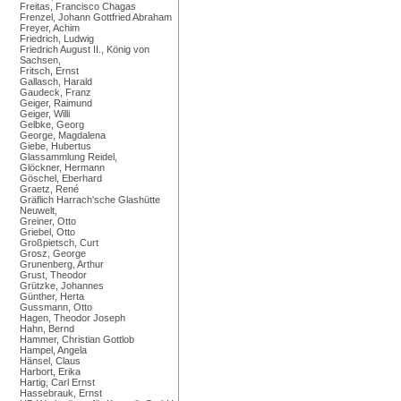
Freitas, Francisco Chagas
Frenzel, Johann Gottfried Abraham
Freyer, Achim
Friedrich, Ludwig
Friedrich August II., König von
Sachsen,
Fritsch, Ernst
Gallasch, Harald
Gaudeck, Franz
Geiger, Raimund
Geiger, Willi
Gelbke, Georg
George, Magdalena
Giebe, Hubertus
Glassammlung Reidel,
Glöckner, Hermann
Göschel, Eberhard
Graetz, René
Gräflich Harrach'sche Glashütte
Neuwelt,
Greiner, Otto
Griebel, Otto
Großpietsch, Curt
Grosz, George
Grunenberg, Arthur
Grust, Theodor
Grützke, Johannes
Günther, Herta
Gussmann, Otto
Hagen, Theodor Joseph
Hahn, Bernd
Hammer, Christian Gottlob
Hampel, Angela
Hänsel, Claus
Harbort, Erika
Hartig, Carl Ernst
Hassebrauk, Ernst