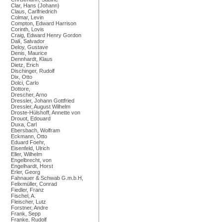
Clar, Hans (Johann)
Claus, Carlfriedrich
Colmar, Levin
Compton, Edward Harrison
Corinth, Lovis
Craig, Edward Henry Gordon
Dalí, Salvador
Deloy, Gustave
Denis, Maurice
Dennhardt, Klaus
Dietz, Erich
Dischinger, Rudolf
Dix, Otto
Dolci, Carlo
Dottore,
Drescher, Arno
Dressler, Johann Gottfried
Dressler, August Wilhelm
Droste-Hülshoff, Annette von
Drouot, Edouard
Duxa, Carl
Ebersbach, Wolfram
Eckmann, Otto
Eduard Foehr,
Eisenfeld, Ulrich
Eller, Wilhelm
Engelbrecht, von
Engelhardt, Horst
Erler, Georg
Fahnauer & Schwab G.m.b.H,
Felixmüller, Conrad
Fiedler, Franz
Fischel, A.
Fleischer, Lutz
Forstner, Andre
Frank, Sepp
Franke, Rudolf