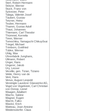
Sterl, Robert Hermann
Stötzer, Werner
Stuck, Franz von
Sylvester, Peter
Talaga, Valentin Josef
Täubert, Gustav
Tetzner, Heinz
Teuber, Hermann
Thamm, Gustav Adolf
Thaut, Johannes
Thiemann, Carl Theodor
Thümmel, Kornelia
Timm, Werner
Tomochika, Yamaguchi Chikuyôsai
Triegel, Michael
Trimborn, Gottfried
Tübke, Werner
Uhlig, Max
Uhrenfabrik Junghans,
Ullmann, Robert
Unger, Hans
Ungerer, Jakob
Ury, Lesser
Vecellio, gen. Tizian, Tiziano
Velde, Henry van de
Vent, Hans
Venus, August Leopold
Vereinigte Lausitzer Glaswerke AG,
Vogel von Vogelstein, Carl Christian
von Donop, Lionel
Waagen, Adalbert
Wachs, Sabine
Wagner, Eugen
Warmt, Falko
Waske, Erich
Watteau, Jean-Antoine
Weidensdorfer, Claus