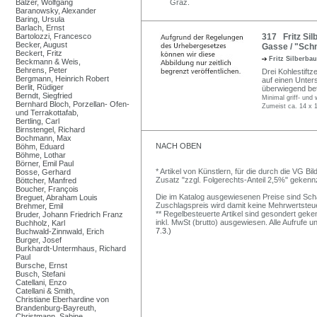
Balzer, Wolfgang
Graz.
Baranowsky, Alexander
Baring, Ursula
Barlach, Ernst
Bartolozzi, Francesco
317 Fritz Sil
Becker, August
Gasse / "Sch
Beckert, Fritz
Fritz Silberba
Beckmann & Weis,
Behrens, Peter
Drei Kohlestiftz
Bergmann, Heinrich Robert
auf einen Unters
Berlit, Rüdiger
überwiegend beti
Berndt, Siegfried
Minimal griff- und
Bernhard Bloch, Porzellan- Ofen-
Zumeist ca. 14 x 1
und Terrakottafab,
Bertling, Carl
Birnstengel, Richard
Bochmann, Max
NACH OBEN
Böhm, Eduard
Böhme, Lothar
Börner, Emil Paul
* Artikel von Künstlern, für die durch die VG 
Bosse, Gerhard
Zusatz "zzgl. Folgerechts-Anteil 2,5%" gekenn
Böttcher, Manfred
Boucher, François
Die im Katalog ausgewiesenen Preise sind Schätz
Breguet, Abraham Louis
Zuschlagspreis wird damit keine Mehrwertsteu
Brehmer, Emil
** Regelbesteuerte Artikel sind gesondert geken
Bruder, Johann Friedrich Franz
inkl. MwSt (brutto) ausgewiesen. Alle Aufrufe 
Buchholz, Karl
7.3.)
Buchwald-Zinnwald, Erich
Burger, Josef
Burkhardt-Untermhaus, Richard
Paul
Bursche, Ernst
Busch, Stefani
Catellani, Enzo
Catellani & Smith,
Christiane Eberhardine von
Brandenburg-Bayreuth,
Christmann, Sabine