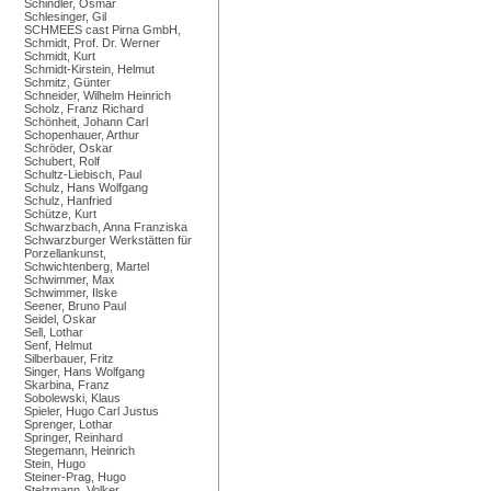
Schindler, Osmar
Schlesinger, Gil
SCHMEES cast Pirna GmbH,
Schmidt, Prof. Dr. Werner
Schmidt, Kurt
Schmidt-Kirstein, Helmut
Schmitz, Günter
Schneider, Wilhelm Heinrich
Scholz, Franz Richard
Schönheit, Johann Carl
Schopenhauer, Arthur
Schröder, Oskar
Schubert, Rolf
Schultz-Liebisch, Paul
Schulz, Hans Wolfgang
Schulz, Hanfried
Schütze, Kurt
Schwarzbach, Anna Franziska
Schwarzburger Werkstätten für
Porzellankunst,
Schwichtenberg, Martel
Schwimmer, Max
Schwimmer, Ilske
Seener, Bruno Paul
Seidel, Oskar
Sell, Lothar
Senf, Helmut
Silberbauer, Fritz
Singer, Hans Wolfgang
Skarbina, Franz
Sobolewski, Klaus
Spieler, Hugo Carl Justus
Sprenger, Lothar
Springer, Reinhard
Stegemann, Heinrich
Stein, Hugo
Steiner-Prag, Hugo
Stelzmann, Volker