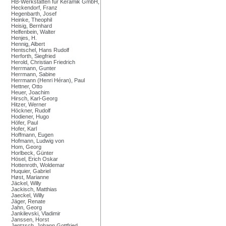
HB-Werkstätten für Keramik GmbH,
Heckendorf, Franz
Hegenbarth, Josef
Heinke, Theophil
Heisig, Bernhard
Helfenbein, Walter
Henjes, H.
Hennig, Albert
Hentschel, Hans Rudolf
Herforth, Siegfried
Herold, Christian Friedrich
Herrmann, Gunter
Herrmann, Sabine
Herrmann (Henri Héran), Paul
Hettner, Otto
Heuer, Joachim
Hirsch, Karl-Georg
Hitzer, Werner
Höckner, Rudolf
Hodiener, Hugo
Höfer, Paul
Hofer, Karl
Hoffmann, Eugen
Hofmann, Ludwig von
Hom, Georg
Horlbeck, Günter
Hösel, Erich Oskar
Hottenroth, Woldemar
Huquier, Gabriel
Høst, Marianne
Jäckel, Willy
Jackisch, Matthias
Jaeckel, Willy
Jäger, Renate
Jahn, Georg
Jankilevski, Vladimir
Janssen, Horst
Jentzsch, Johann Gottfried