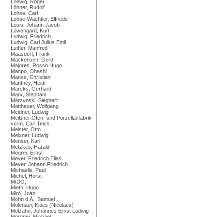
Loewig, Roger
Löhner, Rudolf
Lohse, Carl
Lohse-Wächtler, Elfriede
Louis, Johann Jacob
Löwengard, Kurt
Ludwig, Friedrich
Ludwig, Carl Julius Emil
Luther, Manfred
Maasdorf, Frank
Mackensen, Gerd
Majores, Rosso Hugo
Manpo, Ohashi
Manss, Christian
Manthey, Heidi
Marcks, Gerhard
Marx, Stephani
Marzynski, Siegbert
Mattheuer, Wolfgang
Meidner, Ludwig
Meißner Ofen- und Porzellanfabrik
vorm. Carl Teich,
Meister, Otto
Meixner, Ludwig
Menser, Karl
Metzkes, Harald
Meurer, Ernst
Meyer, Friedrich Elias
Meyer, Johann Friedrich
Michaelis, Paul
Michel, Horst
MIDO,
Mieth, Hugo
Miró, Joan
Mohn d.Ä., Samuel
Molenaer, Klaes (Nicolaes)
Molzahn, Johannes Ernst Ludwig
Morgner, Michael