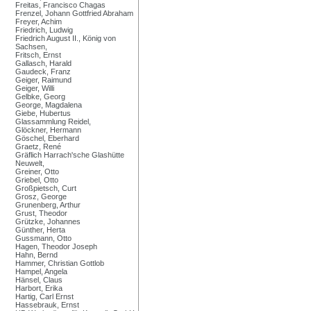
Freitas, Francisco Chagas
Frenzel, Johann Gottfried Abraham
Freyer, Achim
Friedrich, Ludwig
Friedrich August II., König von
Sachsen,
Fritsch, Ernst
Gallasch, Harald
Gaudeck, Franz
Geiger, Raimund
Geiger, Willi
Gelbke, Georg
George, Magdalena
Giebe, Hubertus
Glassammlung Reidel,
Glöckner, Hermann
Göschel, Eberhard
Graetz, René
Gräflich Harrach'sche Glashütte
Neuwelt,
Greiner, Otto
Griebel, Otto
Großpietsch, Curt
Grosz, George
Grunenberg, Arthur
Grust, Theodor
Grützke, Johannes
Günther, Herta
Gussmann, Otto
Hagen, Theodor Joseph
Hahn, Bernd
Hammer, Christian Gottlob
Hampel, Angela
Hänsel, Claus
Harbort, Erika
Hartig, Carl Ernst
Hassebrauk, Ernst