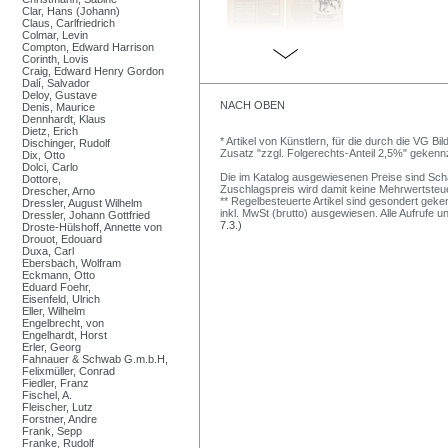
Clar, Hans (Johann)
Claus, Carlfriedrich
Colmar, Levin
Compton, Edward Harrison
Corinth, Lovis
Craig, Edward Henry Gordon
Dalí, Salvador
Deloy, Gustave
NACH OBEN
Denis, Maurice
Dennhardt, Klaus
Dietz, Erich
* Artikel von Künstlern, für die durch die VG 
Dischinger, Rudolf
Zusatz "zzgl. Folgerechts-Anteil 2,5%" gekenn
Dix, Otto
Dolci, Carlo
Die im Katalog ausgewiesenen Preise sind Schätz
Dottore,
Zuschlagspreis wird damit keine Mehrwertsteu
Drescher, Arno
** Regelbesteuerte Artikel sind gesondert geken
Dressler, August Wilhelm
inkl. MwSt (brutto) ausgewiesen. Alle Aufrufe 
Dressler, Johann Gottfried
7.3.)
Droste-Hülshoff, Annette von
Drouot, Edouard
Duxa, Carl
Ebersbach, Wolfram
Eckmann, Otto
Eduard Foehr,
Eisenfeld, Ulrich
Eller, Wilhelm
Engelbrecht, von
Engelhardt, Horst
Erler, Georg
Fahnauer & Schwab G.m.b.H,
Felixmüller, Conrad
Fiedler, Franz
Fischel, A.
Fleischer, Lutz
Forstner, Andre
Frank, Sepp
Franke, Rudolf