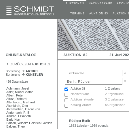
AUKTIONEN
NACHVERKAUF
ARCHIV
TERMINE
AUKTION 85
AUKTION 
ONLINE-KATALOG
AUKTION 82
21. Juni 20
ZURÜCK ZUR AUKTION 82
Sortierung
ARTIKEL
x
Sortierung
KÜNSTLER
x
436 Datensätze
Achmann, Josef
Auktion 82
1 Ergebnis
Acier, Michel Victor
Nachverkauf
2 Ergebnisse
Albert, Peter
Albitz, Richard
Auktionsrekorde
3 Ergebnisse
Altenbourg, Gerhard
Katalog-Archiv
55 Ergebnisse
Altenkirch, Otto
Alvensleben, Oscar von
Andernach, R. E.
Andrae, Elisabeth
Badt, Kurt
Rüdiger Berlit
Baisch, Wilhelm Heinrich Gottlieb
1883 Leipzig – 1939 ebenda
Balden, Theo