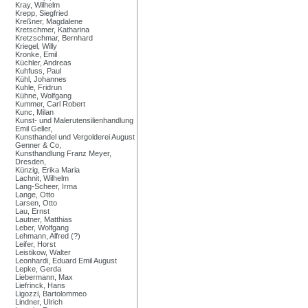
Kray, Wilhelm
Krepp, Siegfried
Kreßner, Magdalene
Kretschmer, Katharina
Kretzschmar, Bernhard
Kriegel, Willy
Kronke, Emil
Küchler, Andreas
Kuhfuss, Paul
Kühl, Johannes
Kuhle, Fridrun
Kühne, Wolfgang
Kummer, Carl Robert
Kunc, Milan
Kunst- und Malerutensilienhandlung
Emil Geller,
Kunsthandel und Vergolderei August
Genner & Co,
Kunsthandlung Franz Meyer,
Dresden,
Künzig, Erika Maria
Lachnit, Wilhelm
Lang-Scheer, Irma
Lange, Otto
Larsen, Otto
Lau, Ernst
Lautner, Matthias
Leber, Wolfgang
Lehmann, Alfred (?)
Leifer, Horst
Leistikow, Walter
Leonhardi, Eduard Emil August
Lepke, Gerda
Liebermann, Max
Liefrinck, Hans
Ligozzi, Bartolommeo
Lindner, Ulrich