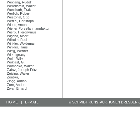
Weigang, Rudolf
Wellenstein, Walter
Wendisch, Trak
Werlich, Robert
Westphal, Otto
Wetzel, Christoph
Wiede, Anton
Wiener Porzellanmanufaktur,
Wierix, Hieronymus
Wigand, Albert
Wilhelm, Paul
Winkler, Woldemar
Winkler, Hans
Wittig, Werner
Witz, Ignacy
Wolff, Willy
Wolgast, G.
Womacka, Walter
Zalisz, Joseph Fritz
Zeising, Walter
ZentRa,
Zingg, Adrian
Zorn, Anders
Zwar, Erhard
HOME
|
E-MAIL
© SCHMIDT KUNSTAUKTIONEN DRESDEN