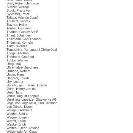
Sterl, Robert Hermann
Stötzer, Werner
Stuck, Franz von
Sylvester, Peter
Talaga, Valentin Josef
Täubert, Gustav
Tetzner, Heinz
Teuber, Hermann
Thamm, Gustav Adolf
Thaut, Johannes
Thiemann, Carl Theodor
Thümmel, Kornelia
Timm, Werner
Tomochika, Yamaguchi Chikuyôsai
Triegel, Michael
Trimborn, Gottfried
Tübke, Werner
Uhlig, Max
Uhrenfabrik Junghans,
Ullmann, Robert
Unger, Hans
Ungerer, Jakob
Ury, Lesser
Vecellio, gen. Tizian, Tiziano
Velde, Henry van de
Vent, Hans
Venus, August Leopold
Vereinigte Lausitzer Glaswerke AG,
Vogel von Vogelstein, Carl Christian
von Donop, Lionel
Waagen, Adalbert
Wachs, Sabine
Wagner, Eugen
Warmt, Falko
Waske, Erich
Watteau, Jean-Antoine
Weidensdorfer, Claus