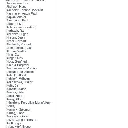
Johansson, Eric
Jüchser, Hans
Kaendler, Johann Joachim
Kammerer, Anton Paul
Kaplan, Anatoli
Kaufmann, Paul
Keller, Fritz
Kellermann, Bernhard
Kerbach, Ralf
Kirchner, Eugen
Kirsten, Jean
Kitzel, Herbert
Klapheck, Konrad
Kleinschmidt, Paul
Klemm, Walther
Klimt, Carl
Klinger, Max
Klotz, Siegfried
Koch & Bergfeld,
Kochanowski, Roman
Köglsperger, Adolph
Kohl, Gottfried
Kohlhoff, Wilhelm
Kokoschka, Oskar
Kolár, Jirí
Kollwitz, Käthe
Kondor, Béla
König, Hugo
König, Alfred
Königliche Porzellan-Manufaktur
Berlin,
Koninck, Salomon
Körnig, Hans
Kossack, Oliver
Kozik, Gregor Torsten
Kraft, Ingo
Krauskopf, Bruno