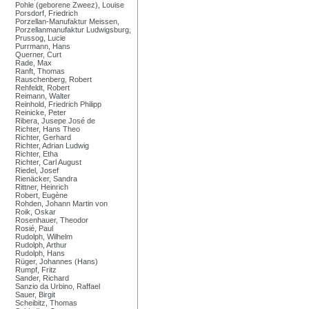
Pohle (geborene Zweez), Louise
Porsdorf, Friedrich
Porzellan-Manufaktur Meissen,
Porzellanmanufaktur Ludwigsburg,
Prussog, Lucie
Purrmann, Hans
Querner, Curt
Rade, Max
Ranft, Thomas
Rauschenberg, Robert
Rehfeldt, Robert
Reimann, Walter
Reinhold, Friedrich Philipp
Reinicke, Peter
Ribera, Jusepe José de
Richter, Hans Theo
Richter, Gerhard
Richter, Adrian Ludwig
Richter, Etha
Richter, Carl August
Riedel, Josef
Rienäcker, Sandra
Rittner, Heinrich
Robert, Eugène
Rohden, Johann Martin von
Roik, Oskar
Rosenhauer, Theodor
Rosié, Paul
Rudolph, Wilhelm
Rudolph, Arthur
Rudolph, Hans
Rüger, Johannes (Hans)
Rumpf, Fritz
Sander, Richard
Sanzio da Urbino, Raffael
Sauer, Birgit
Scheibitz, Thomas