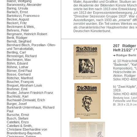
Balzer, Wolfgang
Maler, Aquarellist und Grafiker. Studium a
Baranowsky, Alexander
der Akademie der Bildenden Künste Münch
Baring, Ursula
setzte bei ihm nach 1913 eine Entwicklung
Barlach, Ernst
um 1913 der Expressionistenbewegung „Lia
Bartolozzi, Francesco
"Dresdner Sezession Gruppe 1919". War akt
Becker, August
Ausstellungen, nach 1933 als „entartet" di
Beckert, Fritz
zerstört wurden. Ein Teil seines Werkes wurd
Beckmann & Weis,
als charakteristischer Hauptvertreter des 
Behrens, Peter
Deutschen Künstlerbund.
Bergmann, Heinrich Robert
Berlit, Rüdiger
Berndt, Siegfried
Bernhard Bloch, Porzellan- Ofen-
207 Rüdiger B
und Terrakottafab,
Heft 21/22" /
Bertling, Carl
Rüdiger Berlit
Birnstengel, Richard
Bochmann, Max
a) 10 Holzschnit
Böhm, Eduard
"Badende", "Kahn
Böhme, Lothar
Komposition), 
Börner, Emil Paul
Holzschnitte im
Bosse, Gerhard
Aktion. Rüdiger 
Böttcher, Manfred
Söhn HDO 4091
Boucher, François
Breguet, Abraham Louis
b) "Zwei Köpfe", 
Brehmer, Emil
1919.
Bruder, Johann Friedrich Franz
Söhn HDO 4091
Buchholz, Karl
Bindung lose. Leich
Buchwald-Zinnwald, Erich
Fehlstelle und Ri
Burger, Josef
Bl. 29,9 x 21,9 cm
Burkhardt-Untermhaus, Richard
Paul
Bursche, Ernst
Busch, Stefani
Catellani, Enzo
Catellani & Smith,
Christiane Eberhardine von
Brandenburg-Bayreuth,
Christmann, Sabine