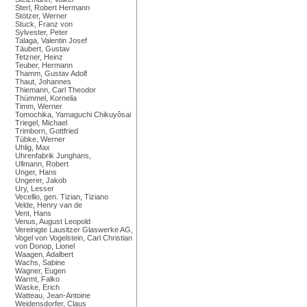
Sterl, Robert Hermann
Stötzer, Werner
Stuck, Franz von
Sylvester, Peter
Talaga, Valentin Josef
Täubert, Gustav
Tetzner, Heinz
Teuber, Hermann
Thamm, Gustav Adolf
Thaut, Johannes
Thiemann, Carl Theodor
Thümmel, Kornelia
Timm, Werner
Tomochika, Yamaguchi Chikuyôsai
Triegel, Michael
Trimborn, Gottfried
Tübke, Werner
Uhlig, Max
Uhrenfabrik Junghans,
Ullmann, Robert
Unger, Hans
Ungerer, Jakob
Ury, Lesser
Vecellio, gen. Tizian, Tiziano
Velde, Henry van de
Vent, Hans
Venus, August Leopold
Vereinigte Lausitzer Glaswerke AG,
Vogel von Vogelstein, Carl Christian
von Donop, Lionel
Waagen, Adalbert
Wachs, Sabine
Wagner, Eugen
Warmt, Falko
Waske, Erich
Watteau, Jean-Antoine
Weidensdorfer, Claus