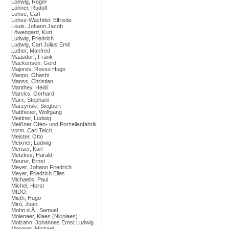
Loewig, Roger
Löhner, Rudolf
Lohse, Carl
Lohse-Wächtler, Elfriede
Louis, Johann Jacob
Löwengard, Kurt
Ludwig, Friedrich
Ludwig, Carl Julius Emil
Luther, Manfred
Maasdorf, Frank
Mackensen, Gerd
Majores, Rosso Hugo
Manpo, Ohashi
Manss, Christian
Manthey, Heidi
Marcks, Gerhard
Marx, Stephani
Marzynski, Siegbert
Mattheuer, Wolfgang
Meidner, Ludwig
Meißner Ofen- und Porzellanfabrik
vorm. Carl Teich,
Meister, Otto
Meixner, Ludwig
Menser, Karl
Metzkes, Harald
Meurer, Ernst
Meyer, Johann Friedrich
Meyer, Friedrich Elias
Michaelis, Paul
Michel, Horst
MIDO,
Mieth, Hugo
Miró, Joan
Mohn d.Ä., Samuel
Molenaer, Klaes (Nicolaes)
Molzahn, Johannes Ernst Ludwig
Morgner, Michael