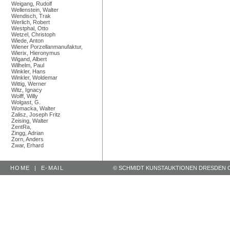
Weigang, Rudolf
Wellenstein, Walter
Wendisch, Trak
Werlich, Robert
Westphal, Otto
Wetzel, Christoph
Wiede, Anton
Wiener Porzellanmanufaktur,
Wierix, Hieronymus
Wigand, Albert
Wilhelm, Paul
Winkler, Hans
Winkler, Woldemar
Wittig, Werner
Witz, Ignacy
Wolff, Willy
Wolgast, G.
Womacka, Walter
Zalisz, Joseph Fritz
Zeising, Walter
ZentRa,
Zingg, Adrian
Zorn, Anders
Zwar, Erhard
HOME
|
E-MAIL
© SCHMIDT KUNSTAUKTIONEN DRESDEN