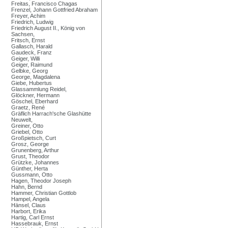
Freitas, Francisco Chagas
Frenzel, Johann Gottfried Abraham
Freyer, Achim
Friedrich, Ludwig
Friedrich August II., König von
Sachsen,
Fritsch, Ernst
Gallasch, Harald
Gaudeck, Franz
Geiger, Willi
Geiger, Raimund
Gelbke, Georg
George, Magdalena
Giebe, Hubertus
Glassammlung Reidel,
Glöckner, Hermann
Göschel, Eberhard
Graetz, René
Gräflich Harrach'sche Glashütte
Neuwelt,
Greiner, Otto
Griebel, Otto
Großpietsch, Curt
Grosz, George
Grunenberg, Arthur
Grust, Theodor
Grützke, Johannes
Günther, Herta
Gussmann, Otto
Hagen, Theodor Joseph
Hahn, Bernd
Hammer, Christian Gottlob
Hampel, Angela
Hänsel, Claus
Harbort, Erika
Hartig, Carl Ernst
Hassebrauk, Ernst