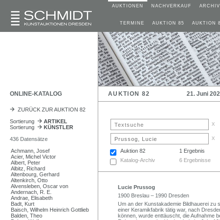
AUKTIONEN
NACHVERKAUF
ARCHIV
TERMINE
AUKTION 85
AUKTION 
ONLINE-KATALOG
AUKTION 82
21. Juni 20
ZURÜCK ZUR AUKTION 82
Sortierung
ARTIKEL
x
Sortierung
KÜNSTLER
x
436 Datensätze
Achmann, Josef
Auktion 82
1 Ergebnis
Acier, Michel Victor
Katalog-Archiv
6 Ergebnisse
Albert, Peter
Albitz, Richard
Altenbourg, Gerhard
Altenkirch, Otto
Alvensleben, Oscar von
Lucie Prussog
Andernach, R. E.
1900 Breslau – 1990 Dresden
Andrae, Elisabeth
Badt, Kurt
Um an der Kunstakademie Bildhauerei zu stu
Baisch, Wilhelm Heinrich Gottlieb
einer Keramikfabrik tätig war, nach Dresden
Balden, Theo
können, wurde enttäuscht, die Aufnahme b