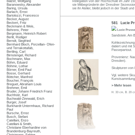
Balzer, Wolfgang
Relegation von der Hochschule im Jahr 192
Baranowsky, Alexander
sie Mitbegründerin der Dresdner Sezessio
Baring, Ursula
sie ihr Atelier, bleibt jedoch in der Stadt und 
Barlach, Ernst
Bartolozzi, Francesco
Becker, August
Beckert, Fritz
581 Lucie Pru
Beckmann & Weis,
Behrens, Peter
Lucie Pruss
Bergmann, Heinrich Robert
Sandstein. Am Bo
Berlit, Rüdiger
Berndt, Siegfried
Kohlezeichnung a
Bernhard Bloch, Porzellan- Ofen-
datiert und mit
und Terrakottafab,
Passepartout.
Bertling, Carl
Birnstengel, Richard
Provenienz: Na
Bochmann, Max
Dresden).
Böhm, Eduard
Böhme, Lothar
Skulpturen von 
Börner, Emil Paul
Bosse, Gerhard
Vgl. weitere Sku
Böttcher, Manfred
Kunstsammlung
Boucher, François
Breguet, Abraham Louis
> Mehr lesen
Brehmer, Emil
Bruder, Johann Friedrich Franz
H. 33 cm, B. 20 c
Buchholz, Karl
Buchwald-Zinnwald, Erich
Burger, Josef
Burkhardt-Untermhaus, Richard
Paul
Bursche, Ernst
Busch, Stefani
Catellani, Enzo
Catellani & Smith,
Christiane Eberhardine von
Brandenburg-Bayreuth,
Christmann, Sabine