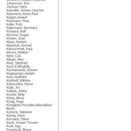
Johansson, Eric
Jüchser, Hans
Kaendler, Johann Joachim
Kammerer, Anton Paul
Kaplan, Anatoli
Kaufmann, Paul
Keller, Fritz
Kellermann, Bernhard
Kerbach, Ralf
Kirchner, Eugen
Kirsten, Jean
Kitzel, Herbert
Klapheck, Konrad
Kleinschmidt, Paul
Klemm, Walther
Klimt, Carl
Klinger, Max
Klotz, Siegfried
Koch & Bergfeld,
Kochanowski, Roman
Köglsperger, Adolph
Kohl, Gottfried
Kohlhoff, Wilhelm
Kokoschka, Oskar
Kolár, Jirí
Kollwitz, Käthe
Kondor, Béla
König, Alfred
König, Hugo
Königliche Porzellan-Manufaktur
Berlin,
Koninck, Salomon
Körnig, Hans
Kossack, Oliver
Kozik, Gregor Torsten
Kraft, Ingo
Krauskopf, Bruno