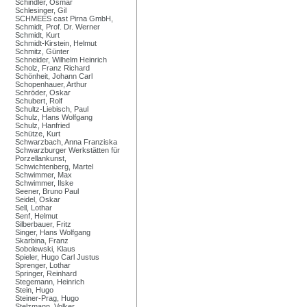
Schindler, Osmar
Schlesinger, Gil
SCHMEES cast Pirna GmbH,
Schmidt, Prof. Dr. Werner
Schmidt, Kurt
Schmidt-Kirstein, Helmut
Schmitz, Günter
Schneider, Wilhelm Heinrich
Scholz, Franz Richard
Schönheit, Johann Carl
Schopenhauer, Arthur
Schröder, Oskar
Schubert, Rolf
Schultz-Liebisch, Paul
Schulz, Hans Wolfgang
Schulz, Hanfried
Schütze, Kurt
Schwarzbach, Anna Franziska
Schwarzburger Werkstätten für
Porzellankunst,
Schwichtenberg, Martel
Schwimmer, Max
Schwimmer, Ilske
Seener, Bruno Paul
Seidel, Oskar
Sell, Lothar
Senf, Helmut
Silberbauer, Fritz
Singer, Hans Wolfgang
Skarbina, Franz
Sobolewski, Klaus
Spieler, Hugo Carl Justus
Sprenger, Lothar
Springer, Reinhard
Stegemann, Heinrich
Stein, Hugo
Steiner-Prag, Hugo
Stelzmann, Volker