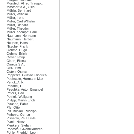
Mörstedt, Alfred Traugott
Mostaert d.Ä., Gillis
Mühlig, Bernhard
Müller, Wilhelm
Müller, Irene
Müller, Carl Wilhelm
Müller, Richard
Müller, Theodor
Müller-Kaempff, Paul
Naumann, Hermann
Naumann, Herbert
Neupert, Hans
Nitsche, Frank
Oehme, Hugo
Oehme, Erich
Oeser, Philip
Olsen, Ellena
Omega S.A.,
Orlik, Emil
Osten, Osmar
Papperitz, Gustav Friedrich
Pechstein, Hermann Max
Penck, A. R.
Peschel, F.
Peschka, Anton Emanuel
Peters, Udo
Petrick, Wolfgang
Philipp, Martin Erich
Picasso, Pablo
Pilz, Otto
Pilz-Bühlau, Rudolph
Pinheiro, Osmar
Pissarro, Paul Émile
Plank, Heinz
Plenkers, Stefan
Podestà, Givanni Andrea
Pohle, Friedrich Leon