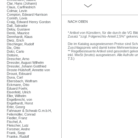
Clar, Hans (Johann)
Claus, Carlfriedrich
Colmar, Levin
Compton, Edward Harrison
Corinth, Lovis
NACH OBEN
Craig, Edward Henry Gordon
Dalí, Salvador
Deloy, Gustave
* Artikel von Künstlern, für die durch die VG 
Denis, Maurice
Zusatz "zzgl. Folgerechts-Anteil 2,5%" gekenn
Dennhardt, Klaus
Dietz, Erich
Die im Katalog ausgewiesenen Preise sind Schätz
Dischinger, Rudolf
Zuschlagspreis wird damit keine Mehrwertsteu
Dix, Otto
** Regelbesteuerte Artikel sind gesondert geken
Dolci, Carlo
inkl. MwSt (brutto) ausgewiesen. Alle Aufrufe 
Dottore,
7.3.)
Drescher, Arno
Dressler, August Wilhelm
Dressler, Johann Gottfried
Droste-Hülshoff, Annette von
Drouot, Edouard
Duxa, Carl
Ebersbach, Wolfram
Eckmann, Otto
Eduard Foehr,
Eisenfeld, Ulrich
Eller, Wilhelm
Engelbrecht, von
Engelhardt, Horst
Erler, Georg
Fahnauer & Schwab G.m.b.H,
Felixmüller, Conrad
Fiedler, Franz
Fischel, A.
Fleischer, Lutz
Forstner, Andre
Frank, Sepp
Franke, Rudolf