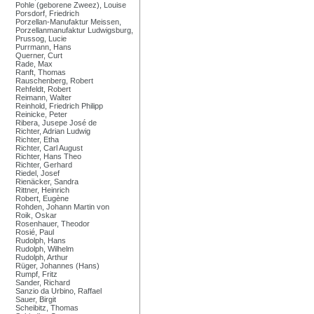
Pohle (geborene Zweez), Louise
Porsdorf, Friedrich
Porzellan-Manufaktur Meissen,
Porzellanmanufaktur Ludwigsburg,
Prussog, Lucie
Purrmann, Hans
Querner, Curt
Rade, Max
Ranft, Thomas
Rauschenberg, Robert
Rehfeldt, Robert
Reimann, Walter
Reinhold, Friedrich Philipp
Reinicke, Peter
Ribera, Jusepe José de
Richter, Adrian Ludwig
Richter, Etha
Richter, Carl August
Richter, Hans Theo
Richter, Gerhard
Riedel, Josef
Rienäcker, Sandra
Rittner, Heinrich
Robert, Eugène
Rohden, Johann Martin von
Roik, Oskar
Rosenhauer, Theodor
Rosié, Paul
Rudolph, Hans
Rudolph, Wilhelm
Rudolph, Arthur
Rüger, Johannes (Hans)
Rumpf, Fritz
Sander, Richard
Sanzio da Urbino, Raffael
Sauer, Birgit
Scheibitz, Thomas