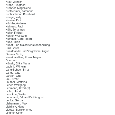
Kray, Wilhelm
Krepp, Siegfried
Kreßner, Magdalene
Kretschmer, Katharina
Kretzschmar, Bernhard
Kriegel, Willy
Kronke, Emil
Küchler, Andreas
Kuhfuss, Paul
Kühl, Johannes
Kuhle, Fridrun
Kühne, Wolfgang
Kummer, Carl Robert
Kunc, Milan
Kunst- und Malerutensilienhandlung
Emil Geller,
Kunsthandel und Vergolderei August
Genner & Co,
Kunsthandlung Franz Meyer,
Dresden,
Künzig, Erika Maria
Lachnit, Wilhelm
Lang-Scheer, Irma
Lange, Otto
Larsen, Otto
Lau, Ernst
Lautner, Matthias
Leber, Wolfgang
Lehmann, Alfred (?)
Leifer, Horst
Leistikow, Walter
Leonhardi, Eduard Emil August
Lepke, Gerda
Liebermann, Max
Liefrinck, Hans
Ligozzi, Bartolommeo
Lindner, Ulrich