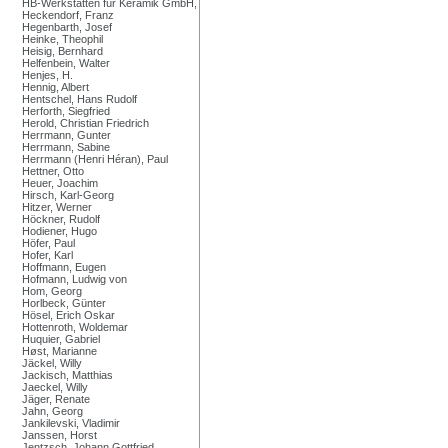
HB-Werkstätten für Keramik GmbH,
Heckendorf, Franz
Hegenbarth, Josef
Heinke, Theophil
Heisig, Bernhard
Helfenbein, Walter
Henjes, H.
Hennig, Albert
Hentschel, Hans Rudolf
Herforth, Siegfried
Herold, Christian Friedrich
Herrmann, Gunter
Herrmann, Sabine
Herrmann (Henri Héran), Paul
Hettner, Otto
Heuer, Joachim
Hirsch, Karl-Georg
Hitzer, Werner
Höckner, Rudolf
Hodiener, Hugo
Höfer, Paul
Hofer, Karl
Hoffmann, Eugen
Hofmann, Ludwig von
Hom, Georg
Horlbeck, Günter
Hösel, Erich Oskar
Hottenroth, Woldemar
Huquier, Gabriel
Høst, Marianne
Jäckel, Willy
Jackisch, Matthias
Jaeckel, Willy
Jäger, Renate
Jahn, Georg
Jankilevski, Vladimir
Janssen, Horst
Jentzsch, Johann Gottfried