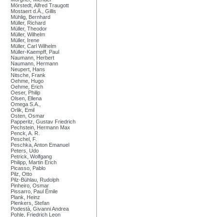
Mörstedt, Alfred Traugott
Mostaert d.Ä., Gillis
Mühlig, Bernhard
Müller, Richard
Müller, Theodor
Müller, Wilhelm
Müller, Irene
Müller, Carl Wilhelm
Müller-Kaempff, Paul
Naumann, Herbert
Naumann, Hermann
Neupert, Hans
Nitsche, Frank
Oehme, Hugo
Oehme, Erich
Oeser, Philip
Olsen, Ellena
Omega S.A.,
Orlik, Emil
Osten, Osmar
Papperitz, Gustav Friedrich
Pechstein, Hermann Max
Penck, A. R.
Peschel, F.
Peschka, Anton Emanuel
Peters, Udo
Petrick, Wolfgang
Philipp, Martin Erich
Picasso, Pablo
Pilz, Otto
Pilz-Bühlau, Rudolph
Pinheiro, Osmar
Pissarro, Paul Émile
Plank, Heinz
Plenkers, Stefan
Podestà, Givanni Andrea
Pohle, Friedrich Leon