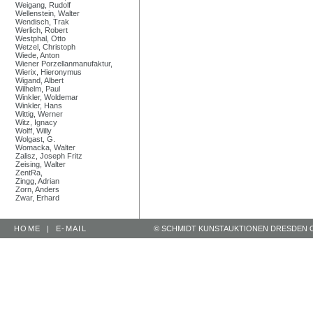
Weigang, Rudolf
Wellenstein, Walter
Wendisch, Trak
Werlich, Robert
Westphal, Otto
Wetzel, Christoph
Wiede, Anton
Wiener Porzellanmanufaktur,
Wierix, Hieronymus
Wigand, Albert
Wilhelm, Paul
Winkler, Woldemar
Winkler, Hans
Wittig, Werner
Witz, Ignacy
Wolff, Willy
Wolgast, G.
Womacka, Walter
Zalisz, Joseph Fritz
Zeising, Walter
ZentRa,
Zingg, Adrian
Zorn, Anders
Zwar, Erhard
HOME
|
E-MAIL
© SCHMIDT KUNSTAUKTIONEN DRESDEN