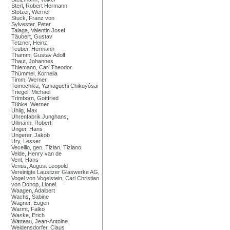
Sterl, Robert Hermann
Stötzer, Werner
Stuck, Franz von
Sylvester, Peter
Talaga, Valentin Josef
Täubert, Gustav
Tetzner, Heinz
Teuber, Hermann
Thamm, Gustav Adolf
Thaut, Johannes
Thiemann, Carl Theodor
Thümmel, Kornelia
Timm, Werner
Tomochika, Yamaguchi Chikuyôsai
Triegel, Michael
Trimborn, Gottfried
Tübke, Werner
Uhlig, Max
Uhrenfabrik Junghans,
Ullmann, Robert
Unger, Hans
Ungerer, Jakob
Ury, Lesser
Vecellio, gen. Tizian, Tiziano
Velde, Henry van de
Vent, Hans
Venus, August Leopold
Vereinigte Lausitzer Glaswerke AG,
Vogel von Vogelstein, Carl Christian
von Donop, Lionel
Waagen, Adalbert
Wachs, Sabine
Wagner, Eugen
Warmt, Falko
Waske, Erich
Watteau, Jean-Antoine
Weidensdorfer, Claus