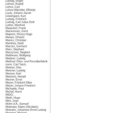
Loewig, Roger
Löhner, Rudolf
Lohse, Carl
Lohse-Wächtler, Elfriede
Louis, Johann Jacob
Löwengard, Kurt
Ludwig, Friedrich
Ludwig, Carl Julius Emil
Luther, Manfred
Maasdorf, Frank
Mackensen, Gerd
Majores, Rosso Hugo
Manpo, Ohashi
Manss, Christian
Manthey, Heidi
Marcks, Gerhard
Marx, Stephani
Marzynski, Siegbert
Mattheuer, Wolfgang
Meidner, Ludwig
Meißner Ofen- und Porzellanfabrik
vorm. Carl Teich,
Meister, Otto
Meixner, Ludwig
Menser, Karl
Metzkes, Harald
Meurer, Ernst
Meyer, Friedrich Elias
Meyer, Johann Friedrich
Michaelis, Paul
Michel, Horst
MIDO,
Mieth, Hugo
Miró, Joan
Mohn d.Ä., Samuel
Molenaer, Klaes (Nicolaes)
Molzahn, Johannes Ernst Ludwig
Morgner, Michael