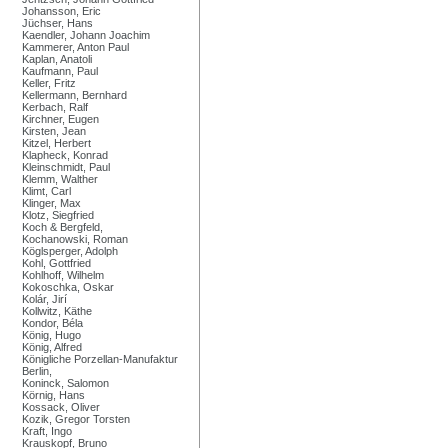
Johansson, Eric
Jüchser, Hans
Kaendler, Johann Joachim
Kammerer, Anton Paul
Kaplan, Anatoli
Kaufmann, Paul
Keller, Fritz
Kellermann, Bernhard
Kerbach, Ralf
Kirchner, Eugen
Kirsten, Jean
Kitzel, Herbert
Klapheck, Konrad
Kleinschmidt, Paul
Klemm, Walther
Klimt, Carl
Klinger, Max
Klotz, Siegfried
Koch & Bergfeld,
Kochanowski, Roman
Köglsperger, Adolph
Kohl, Gottfried
Kohlhoff, Wilhelm
Kokoschka, Oskar
Kolár, Jirí
Kollwitz, Käthe
Kondor, Béla
König, Hugo
König, Alfred
Königliche Porzellan-Manufaktur
Berlin,
Koninck, Salomon
Körnig, Hans
Kossack, Oliver
Kozik, Gregor Torsten
Kraft, Ingo
Krauskopf, Bruno