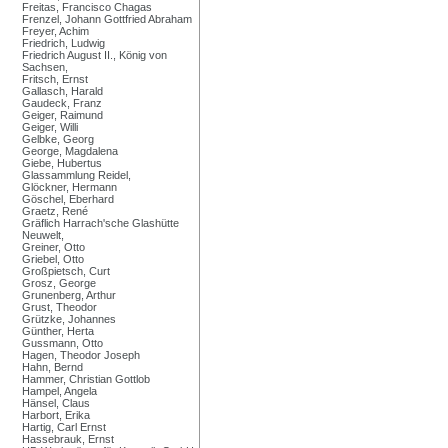
Freitas, Francisco Chagas
Frenzel, Johann Gottfried Abraham
Freyer, Achim
Friedrich, Ludwig
Friedrich August II., König von
Sachsen,
Fritsch, Ernst
Gallasch, Harald
Gaudeck, Franz
Geiger, Raimund
Geiger, Willi
Gelbke, Georg
George, Magdalena
Giebe, Hubertus
Glassammlung Reidel,
Glöckner, Hermann
Göschel, Eberhard
Graetz, René
Gräflich Harrach'sche Glashütte
Neuwelt,
Greiner, Otto
Griebel, Otto
Großpietsch, Curt
Grosz, George
Grunenberg, Arthur
Grust, Theodor
Grützke, Johannes
Günther, Herta
Gussmann, Otto
Hagen, Theodor Joseph
Hahn, Bernd
Hammer, Christian Gottlob
Hampel, Angela
Hänsel, Claus
Harbort, Erika
Hartig, Carl Ernst
Hassebrauk, Ernst