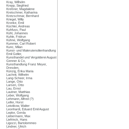
Kray, Wilhelm
Krepp, Siegfried
Kreßner, Magdalene
Kretschmer, Katharina
Kretzschmar, Bernhard
Kriegel, Willy
Kronke, Emil
Küchler, Andreas
Kuhfuss, Paul
Kühl, Johannes
Kuhle, Fridrun
Kühne, Wolfgang
Kummer, Carl Robert
Kunc, Milan
Kunst- und Malerutensilienhandlung
Emil Geller,
Kunsthandel und Vergolderei August
Genner & Co,
Kunsthandlung Franz Meyer,
Dresden,
Künzig, Erika Maria
Lachnit, Wilhelm
Lang-Scheer, Irma
Lange, Otto
Larsen, Otto
Lau, Ernst
Lautner, Matthias
Leber, Wolfgang
Lehmann, Alfred (?)
Leifer, Horst
Leistikow, Walter
Leonhardi, Eduard Emil August
Lepke, Gerda
Liebermann, Max
Liefrinck, Hans
Ligozzi, Bartolommeo
Lindner, Ulrich