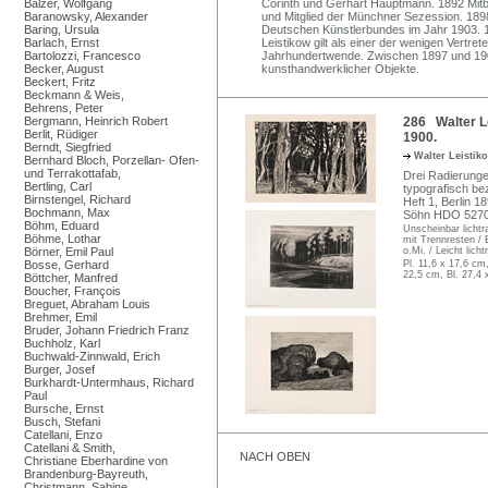
Balzer, Wolfgang
Corinth und Gerhart Hauptmann. 1892 Mitbe
Baranowsky, Alexander
und Mitglied der Münchner Sezession. 189
Baring, Ursula
Deutschen Künstlerbundes im Jahr 1903. 
Barlach, Ernst
Leistikow gilt als einer der wenigen Vertre
Bartolozzi, Francesco
Jahrhundertwende. Zwischen 1897 und 190
Becker, August
kunsthandwerklicher Objekte.
Beckert, Fritz
Beckmann & Weis,
Behrens, Peter
Bergmann, Heinrich Robert
286 Walter L
Berlit, Rüdiger
1900.
Berndt, Siegfried
Walter Leisti
Bernhard Bloch, Porzellan- Ofen-
und Terrakottafab,
Drei Radierunge
Bertling, Carl
typografisch bez
Birnstengel, Richard
Heft 1, Berlin 18
Bochmann, Max
Söhn HDO 52701
Böhm, Eduard
Unscheinbar lichtra
Böhme, Lothar
mit Trennresten / 
Börner, Emil Paul
o.Mi. / Leicht lich
Bosse, Gerhard
Pl. 11,6 x 17,6 cm,
22,5 cm, Bl. 27,4 
Böttcher, Manfred
Boucher, François
Breguet, Abraham Louis
Brehmer, Emil
Bruder, Johann Friedrich Franz
Buchholz, Karl
Buchwald-Zinnwald, Erich
Burger, Josef
Burkhardt-Untermhaus, Richard
Paul
Bursche, Ernst
Busch, Stefani
Catellani, Enzo
Catellani & Smith,
NACH OBEN
Christiane Eberhardine von
Brandenburg-Bayreuth,
Christmann, Sabine