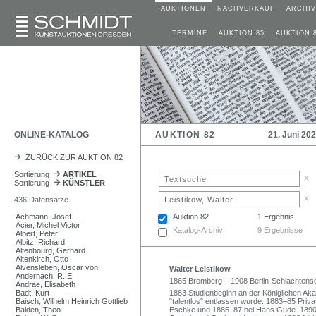
AUKTIONEN
NACHVERKAUF
ARCHIV
TERMINE
AUKTION 85
AUKTION 
ONLINE-KATALOG
AUKTION 82
21. Juni 20
ZURÜCK ZUR AUKTION 82
Sortierung
ARTIKEL
x
Sortierung
KÜNSTLER
x
436 Datensätze
Achmann, Josef
Auktion 82
1 Ergebnis
Acier, Michel Victor
Katalog-Archiv
9 Ergebnisse
Albert, Peter
Albitz, Richard
Altenbourg, Gerhard
Altenkirch, Otto
Alvensleben, Oscar von
Walter Leistikow
Andernach, R. E.
1865 Bromberg – 1908 Berlin-Schlachtens
Andrae, Elisabeth
Badt, Kurt
1883 Studienbeginn an der Königlichen Aka
Baisch, Wilhelm Heinrich Gottlieb
"talentlos" entlassen wurde. 1883–85 Priv
Balden, Theo
Eschke und 1885–87 bei Hans Gude. 1890–93