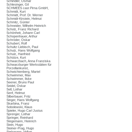
Schindler, Osmar
Schlesinger, Gil
SCHMEES cast Pirna GmbH,
Schmidt, Kurt
Schmidt, Prof. Dr. Werner
Schmidt-Kirstein, Helmut
Schmitz, Günter
Schneider, Wilhelm Heinrich
Scholz, Franz Richard
Schönheit, Johann Carl
Schopenhauer, Arthur
Schröder, Oskar
Schubert, Rolf
Schultz-Liebisch, Paul
Schulz, Hans Wolfgang
Schulz, Hanfried
Schütze, Kurt
Schwarzbach, Anna Franziska
Schwarzburger Werkstätten für
Porzellankunst,
Schwichtenberg, Martel
Schwimmer, Max
Schwimmer, Ilske
Seener, Bruno Paul
Seidel, Oskar
Sell, Lothar
Senf, Helmut
Silberbauer, Fritz
Singer, Hans Wolfgang
Skarbina, Franz
Sobolewski, Klaus
Spieler, Hugo Carl Justus
Sprenger, Lothar
Springer, Reinhard
Stegemann, Heinrich
Stein, Hugo
Steiner-Prag, Hugo
Stelzmann, Volker