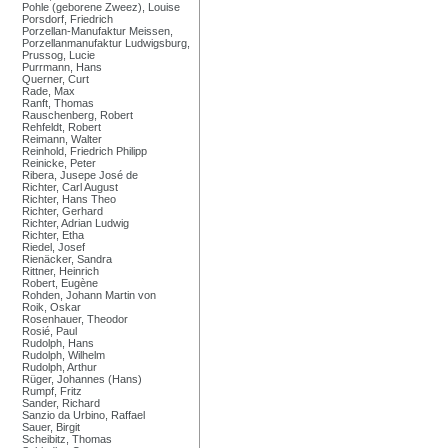
Pohle (geborene Zweez), Louise
Porsdorf, Friedrich
Porzellan-Manufaktur Meissen,
Porzellanmanufaktur Ludwigsburg,
Prussog, Lucie
Purrmann, Hans
Querner, Curt
Rade, Max
Ranft, Thomas
Rauschenberg, Robert
Rehfeldt, Robert
Reimann, Walter
Reinhold, Friedrich Philipp
Reinicke, Peter
Ribera, Jusepe José de
Richter, Carl August
Richter, Hans Theo
Richter, Gerhard
Richter, Adrian Ludwig
Richter, Etha
Riedel, Josef
Rienäcker, Sandra
Rittner, Heinrich
Robert, Eugène
Rohden, Johann Martin von
Roik, Oskar
Rosenhauer, Theodor
Rosié, Paul
Rudolph, Hans
Rudolph, Wilhelm
Rudolph, Arthur
Rüger, Johannes (Hans)
Rumpf, Fritz
Sander, Richard
Sanzio da Urbino, Raffael
Sauer, Birgit
Scheibitz, Thomas