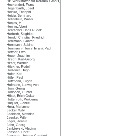
HB-Werkstätten für Keramik GmbH,
Heckendorf, Franz
Hegenbarth, Josef
Heinke, Theophil
Heisig, Bernhard
Helfenbein, Walter
Henjes, H.
Hennig, Albert
Hentschel, Hans Rudolf
Herforth, Siegfried
Herold, Christian Friedrich
Herrmann, Gunter
Herrmann, Sabine
Herrmann (Henri Héran), Paul
Hettner, Otto
Heuer, Joachim
Hirsch, Karl-Georg
Hitzer, Werner
Höckner, Rudolf
Hodiener, Hugo
Hofer, Karl
Höfer, Paul
Hoffmann, Eugen
Hofmann, Ludwig von
Hom, Georg
Horlbeck, Günter
Hösel, Erich Oskar
Hottenroth, Woldemar
Huquier, Gabriel
Høst, Marianne
Jäckel, Willy
Jackisch, Matthias
Jaeckel, Willy
Jäger, Renate
Jahn, Georg
Jankilevski, Vladimir
Janssen, Horst
Jentzsch, Johann Gottfried