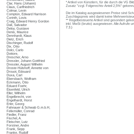
* Artikel von Künstlern, für die durch die VG 
Clar, Hans (Johann)
Zusatz "zzgl. Folgerechts-Anteil 2,5%" gekenn
Claus, Carlfriedrich
Colmar, Levin
Die im Katalog ausgewiesenen Preise sind Schätz
Compton, Edward Harrison
Zuschlagspreis wird damit keine Mehrwertsteu
Corinth, Lovis
** Regelbesteuerte Artikel sind gesondert geken
Craig, Edward Henry Gordon
inkl. MwSt (brutto) ausgewiesen. Alle Aufrufe 
Dalí, Salvador
7.3.)
Deloy, Gustave
Denis, Maurice
Dennhardt, Klaus
Dietz, Erich
Dischinger, Rudolf
Dix, Otto
Dolci, Carlo
Dottore,
Drescher, Arno
Dressler, Johann Gottfried
Dressler, August Wilhelm
Droste-Hülshoff, Annette von
Drouot, Edouard
Duxa, Carl
Ebersbach, Wolfram
Eckmann, Otto
Eduard Foehr,
Eisenfeld, Ulrich
Eller, Wilhelm
Engelbrecht, von
Engelhardt, Horst
Erler, Georg
Fahnauer & Schwab G.m.b.H,
Felixmüller, Conrad
Fiedler, Franz
Fischel, A.
Fleischer, Lutz
Forstner, Andre
Frank, Sepp
Franke, Rudolf