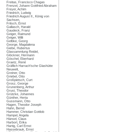
Freitas, Francisco Chagas
Frenzel, Johann Gottfried Abraham
Freyer, Achim
Friedrich, Ludwig
Friedrich August II., König von
Sachsen,
Fritsch, Ernst
Gallasch, Harald
Gaudeck, Franz
Geiger, Raimund
Geiger, Willi
Gelbke, Georg
George, Magdalena
Giebe, Hubertus
Glassammlung Reidel,
Glöckner, Hermann
Göschel, Eberhard
Graetz, René
Gräflich Harrach'sche Glashütte
Neuwelt,
Greiner, Otto
Griebel, Otto
Großpietsch, Curt
Grosz, George
Grunenberg, Arthur
Grust, Theodor
Grützke, Johannes
Günther, Herta
Gussmann, Otto
Hagen, Theodor Joseph
Hahn, Bernd
Hammer, Christian Gottlob
Hampel, Angela
Hänsel, Claus
Harbort, Erika
Hartig, Carl Ernst
Hassebrauk, Ernst