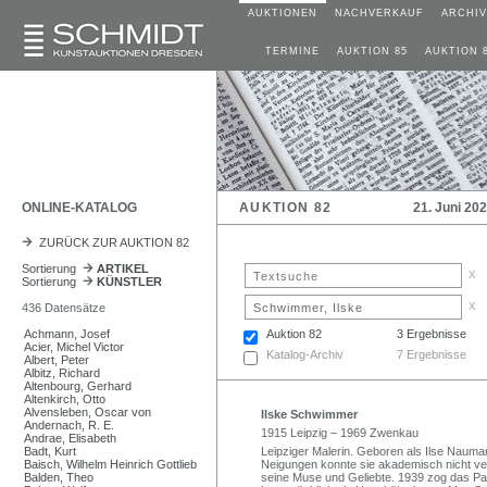
AUKTIONEN
NACHVERKAUF
ARCHIV
TERMINE
AUKTION 85
AUKTION 
ONLINE-KATALOG
AUKTION 82
21. Juni 20
ZURÜCK ZUR AUKTION 82
Sortierung
ARTIKEL
x
Sortierung
KÜNSTLER
x
436 Datensätze
Achmann, Josef
Auktion 82
3 Ergebnisse
Acier, Michel Victor
Katalog-Archiv
7 Ergebnisse
Albert, Peter
Albitz, Richard
Altenbourg, Gerhard
Altenkirch, Otto
Alvensleben, Oscar von
Ilske Schwimmer
Andernach, R. E.
1915 Leipzig – 1969 Zwenkau
Andrae, Elisabeth
Badt, Kurt
Leipziger Malerin. Geboren als Ilse Naumann
Baisch, Wilhelm Heinrich Gottlieb
Neigungen konnte sie akademisch nicht v
Balden, Theo
seine Muse und Geliebte. 1939 zog das Paa