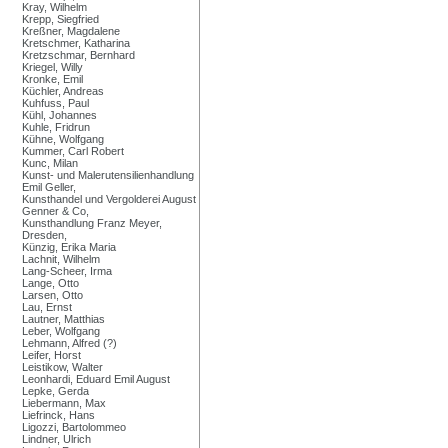
Kray, Wilhelm
Krepp, Siegfried
Kreßner, Magdalene
Kretschmer, Katharina
Kretzschmar, Bernhard
Kriegel, Willy
Kronke, Emil
Küchler, Andreas
Kuhfuss, Paul
Kühl, Johannes
Kuhle, Fridrun
Kühne, Wolfgang
Kummer, Carl Robert
Kunc, Milan
Kunst- und Malerutensilienhandlung
Emil Geller,
Kunsthandel und Vergolderei August
Genner & Co,
Kunsthandlung Franz Meyer,
Dresden,
Künzig, Erika Maria
Lachnit, Wilhelm
Lang-Scheer, Irma
Lange, Otto
Larsen, Otto
Lau, Ernst
Lautner, Matthias
Leber, Wolfgang
Lehmann, Alfred (?)
Leifer, Horst
Leistikow, Walter
Leonhardi, Eduard Emil August
Lepke, Gerda
Liebermann, Max
Liefrinck, Hans
Ligozzi, Bartolommeo
Lindner, Ulrich