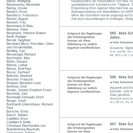
Balzer, Wolfgang
hauptsächlich als Haushälterin von Max Sc
Baranowsky, Alexander
autodidaktischer künstlerischer Tätigkeit. 
Baring, Ursula
Entwicklung Ihrer eigenen Mischtechnik aus
Barlach, Ernst
Auftragserteilung von Wandbildern im ND
Bartolozzi, Francesco
Werk der Künstlerin wurde angeregt durc
Becker, August
Zeit auch Ausstellungen in Göttingen, Stut
Beckert, Fritz
Beckmann & Weis,
Behrens, Peter
Bergmann, Heinrich Robert
505 Ilske Sc
Berlit, Rüdiger
Jahre.
Berndt, Siegfried
Ilske Schwim
Bernhard Bloch, Porzellan- Ofen-
und Terrakottafab,
Gouache. Signier
Bertling, Carl
O.re. und Mi. mit
Birnstengel, Richard
BA. 58,6 x 40,7 c
Bochmann, Max
Böhm, Eduard
Böhme, Lothar
Börner, Emil Paul
Bosse, Gerhard
Böttcher, Manfred
506 Ilske Sc
Boucher, François
Ilske Schwim
Breguet, Abraham Louis
Brehmer, Emil
Aquarell und Kre
Bruder, Johann Friedrich Franz
künstler- und or
Buchholz, Karl
Glas gerahmt.
Buchwald-Zinnwald, Erich
Vereinzelt leicht k
Burger, Josef
41 x 59 cm, Ra. 5
Burkhardt-Untermhaus, Richard
Paul
Bursche, Ernst
Busch, Stefani
Catellani, Enzo
Catellani & Smith,
507 Ilske Sch
Christiane Eberhardine von
Brandenburg-Bayreuth,
Ilske Schwim
Christmann, Sabine