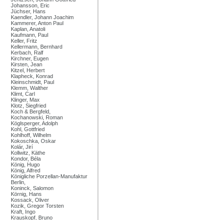
Johansson, Eric
Jüchser, Hans
Kaendler, Johann Joachim
Kammerer, Anton Paul
Kaplan, Anatoli
Kaufmann, Paul
Keller, Fritz
Kellermann, Bernhard
Kerbach, Ralf
Kirchner, Eugen
Kirsten, Jean
Kitzel, Herbert
Klapheck, Konrad
Kleinschmidt, Paul
Klemm, Walther
Klimt, Carl
Klinger, Max
Klotz, Siegfried
Koch & Bergfeld,
Kochanowski, Roman
Köglsperger, Adolph
Kohl, Gottfried
Kohlhoff, Wilhelm
Kokoschka, Oskar
Kolár, Jirí
Kollwitz, Käthe
Kondor, Béla
König, Hugo
König, Alfred
Königliche Porzellan-Manufaktur
Berlin,
Koninck, Salomon
Körnig, Hans
Kossack, Oliver
Kozik, Gregor Torsten
Kraft, Ingo
Krauskopf, Bruno