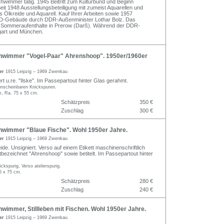
hwimmer tätig. 1945 Beitritt zum Kulturbund und Beginn
Seit 1948 Ausstellungsbeteiligung mit zumeist Aquarellen und
 Ölkreide und Aquarell. Kauf Ihrer Arbeiten sowie 1957
PD-Gebäude durch DDR-Außenminister Lothar Bolz. Das
h Sommeraufenthalte in Prerow (Darß). Während der DDR-
tgart und München.
hwimmer "Vogel-Paar" Ahrenshoop". 1950er/1960er
mer
1915 Leipzig – 1969 Zwenkau
t u.re. "Ilske". Im Passepartout hinter Glas gerahmt.
 unscheinbaren Knickspuren.
m, Ra. 75 x 55 cm.
Schätzpreis
350 €
Zuschlag
300 €
hwimmer "Blaue Fische". Wohl 1950er Jahre.
mer
1915 Leipzig – 1969 Zwenkau
ide. Unsigniert. Verso auf einem Etikett maschinenschriftlich
tbezeichnet "Ahrenshoop" sowie betitelt. Im Passepartout hinter
nickspurig. Verso atelierspurig.
5 x 75 cm.
Schätzpreis
280 €
Zuschlag
240 €
wimmer, Stillleben mit Fischen. Wohl 1950er Jahre.
mer
1915 Leipzig – 1969 Zwenkau