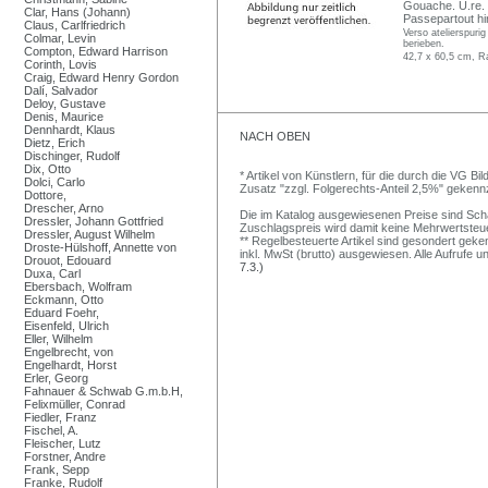
Gouache. U.re. s
Clar, Hans (Johann)
Passepartout hi
Claus, Carlfriedrich
Verso atelierspuri
Colmar, Levin
berieben.
Compton, Edward Harrison
42,7 x 60,5 cm, R
Corinth, Lovis
Craig, Edward Henry Gordon
Dalí, Salvador
Deloy, Gustave
Denis, Maurice
Dennhardt, Klaus
NACH OBEN
Dietz, Erich
Dischinger, Rudolf
Dix, Otto
* Artikel von Künstlern, für die durch die VG 
Dolci, Carlo
Zusatz "zzgl. Folgerechts-Anteil 2,5%" gekenn
Dottore,
Drescher, Arno
Die im Katalog ausgewiesenen Preise sind Schätz
Dressler, Johann Gottfried
Zuschlagspreis wird damit keine Mehrwertsteu
Dressler, August Wilhelm
** Regelbesteuerte Artikel sind gesondert geken
Droste-Hülshoff, Annette von
inkl. MwSt (brutto) ausgewiesen. Alle Aufrufe 
Drouot, Edouard
7.3.)
Duxa, Carl
Ebersbach, Wolfram
Eckmann, Otto
Eduard Foehr,
Eisenfeld, Ulrich
Eller, Wilhelm
Engelbrecht, von
Engelhardt, Horst
Erler, Georg
Fahnauer & Schwab G.m.b.H,
Felixmüller, Conrad
Fiedler, Franz
Fischel, A.
Fleischer, Lutz
Forstner, Andre
Frank, Sepp
Franke, Rudolf