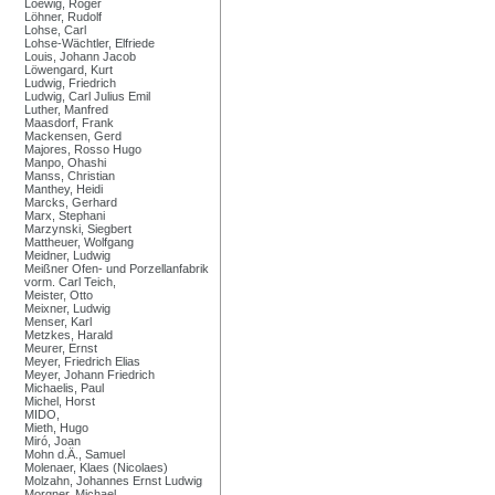
Loewig, Roger
Löhner, Rudolf
Lohse, Carl
Lohse-Wächtler, Elfriede
Louis, Johann Jacob
Löwengard, Kurt
Ludwig, Friedrich
Ludwig, Carl Julius Emil
Luther, Manfred
Maasdorf, Frank
Mackensen, Gerd
Majores, Rosso Hugo
Manpo, Ohashi
Manss, Christian
Manthey, Heidi
Marcks, Gerhard
Marx, Stephani
Marzynski, Siegbert
Mattheuer, Wolfgang
Meidner, Ludwig
Meißner Ofen- und Porzellanfabrik
vorm. Carl Teich,
Meister, Otto
Meixner, Ludwig
Menser, Karl
Metzkes, Harald
Meurer, Ernst
Meyer, Friedrich Elias
Meyer, Johann Friedrich
Michaelis, Paul
Michel, Horst
MIDO,
Mieth, Hugo
Miró, Joan
Mohn d.Ä., Samuel
Molenaer, Klaes (Nicolaes)
Molzahn, Johannes Ernst Ludwig
Morgner, Michael