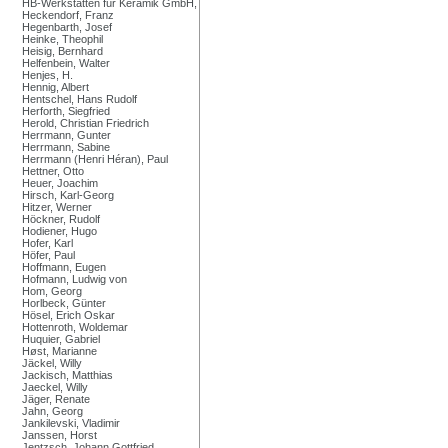
HB-Werkstätten für Keramik GmbH,
Heckendorf, Franz
Hegenbarth, Josef
Heinke, Theophil
Heisig, Bernhard
Helfenbein, Walter
Henjes, H.
Hennig, Albert
Hentschel, Hans Rudolf
Herforth, Siegfried
Herold, Christian Friedrich
Herrmann, Gunter
Herrmann, Sabine
Herrmann (Henri Héran), Paul
Hettner, Otto
Heuer, Joachim
Hirsch, Karl-Georg
Hitzer, Werner
Höckner, Rudolf
Hodiener, Hugo
Hofer, Karl
Höfer, Paul
Hoffmann, Eugen
Hofmann, Ludwig von
Hom, Georg
Horlbeck, Günter
Hösel, Erich Oskar
Hottenroth, Woldemar
Huquier, Gabriel
Høst, Marianne
Jäckel, Willy
Jackisch, Matthias
Jaeckel, Willy
Jäger, Renate
Jahn, Georg
Jankilevski, Vladimir
Janssen, Horst
Jentzsch, Johann Gottfried