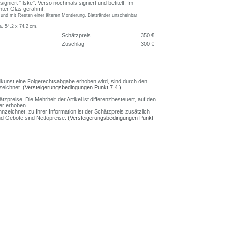
igniert "Ilske". Verso nochmals signiert und betitelt. Im
nter Glas gerahmt.
g und mit Resten einer älteren Montierung. Blattränder unscheinbar
a. 54,2 x 74,2 cm.
Schätzpreis
350 €
Zuschlag
300 €
Bildkunst eine Folgerechtsabgabe erhoben wird, sind durch den
zeichnet.
(Versteigerungsbedingungen Punkt 7.4.)
preise. Die Mehrheit der Artikel ist differenzbesteuert, auf den
er erhoben.
nzeichnet, zu Ihrer Information ist der Schätzpreis zusätzlich
und Gebote sind Nettopreise.
(Versteigerungsbedingungen Punkt