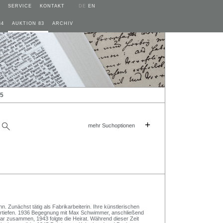
SERVICE
KONTAKT
DE
EN
84
AUKTION 83
ARCHIV
25
+
mehr Suchoptionen
. Zunächst tätig als Fabrikarbeiterin. Ihre künstlerischen
ertiefen. 1936 Begegnung mit Max Schwimmer, anschließend
r zusammen, 1943 folgte die Heirat. Während dieser Zeit