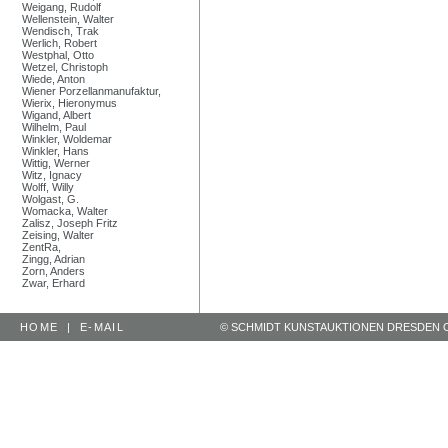
Weigang, Rudolf
Wellenstein, Walter
Wendisch, Trak
Werlich, Robert
Westphal, Otto
Wetzel, Christoph
Wiede, Anton
Wiener Porzellanmanufaktur,
Wierix, Hieronymus
Wigand, Albert
Wilhelm, Paul
Winkler, Woldemar
Winkler, Hans
Wittig, Werner
Witz, Ignacy
Wolff, Willy
Wolgast, G.
Womacka, Walter
Zalisz, Joseph Fritz
Zeising, Walter
ZentRa,
Zingg, Adrian
Zorn, Anders
Zwar, Erhard
HOME
|
E-MAIL
© SCHMIDT KUNSTAUKTIONEN DRESDEN