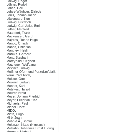
Loewig, Roger
Löhner, Rudolf
Lohse, Carl
Lohse-Wächtler, Elfriede
Louis, Johann Jacob
Löwengard, Kurt
Ludwig, Friedrich
Ludwig, Carl Julius Emil
Luther, Manfred
Maasdorf, Frank
Mackensen, Gerd
Majores, Rosso Hugo
Manpo, Ohashi
Manss, Christian
Manthey, Heidi
Marcks, Gerhard
Marx, Stephani
Marzynski, Siegbert
Mattheuer, Wolfgang
Meidner, Ludwig
Meißner Ofen- und Porzellanfabrik
vorm. Carl Teich,
Meister, Otto
Meixner, Ludwig
Menser, Karl
Metzkes, Harald
Meurer, Ernst
Meyer, Johann Friedrich
Meyer, Friedrich Elias
Michaelis, Paul
Michel, Horst
MIDO,
Mieth, Hugo
Miró, Joan
Mohn d.Ä., Samuel
Molenaer, Klaes (Nicolaes)
Molzahn, Johannes Ernst Ludwig
Morgner, Michael