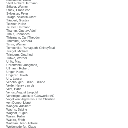
Sterl, Robert Hermann
Stötzer, Werner
Stuck, Franz von
Sylvester, Peter
Talaga, Valentin Josef
Täubert, Gustav
Tetzner, Heinz
Teuber, Hermann
Thamm, Gustav Adolf
Thaut, Johannes
Thiemann, Carl Theodor
Thümmel, Kornelia
Timm, Werner
Tomochika, Yamaguchi Chikuyôsai
Triegel, Michael
Trimborn, Gottfried
Tübke, Werner
Uhlig, Max
Uhrenfabrik Junghans,
Ullmann, Robert
Unger, Hans
Ungerer, Jakob
Ury, Lesser
Vecellio, gen. Tizian, Tiziano
Velde, Henry van de
Vent, Hans
Venus, August Leopold
Vereinigte Lausitzer Glaswerke AG,
Vogel von Vogelstein, Carl Christian
von Donop, Lionel
Waagen, Adalbert
Wachs, Sabine
Wagner, Eugen
Warmt, Falko
Waske, Erich
Watteau, Jean-Antoine
Weidensdorfer, Claus