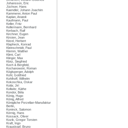
Johansson, Eric
Jüchser, Hans
Kaendler, Johann Joachim
Kammerer, Anton Paul
Kaplan, Anatoli
Kaufmann, Paul
Keller, Fritz
Kellermann, Bernhard
Kerbach, Ralf
Kirchner, Eugen
Kirsten, Jean
Kitzel, Herbert
Klapheck, Konrad
Kleinschmidt, Paul
Klemm, Walther
Klimt, Carl
Klinger, Max
Klotz, Siegfried
Koch & Bergfeld,
Kochanowski, Roman
Köglsperger, Adolph
Kohl, Gottfried
Kohlhoff, Wilhelm
Kokoschka, Oskar
Kolár, Jirí
Kollwitz, Käthe
Kondor, Béla
König, Hugo
König, Alfred
Königliche Porzellan-Manufaktur
Berlin,
Koninck, Salomon
Körnig, Hans
Kossack, Oliver
Kozik, Gregor Torsten
Kraft, Ingo
Krauskopf, Bruno