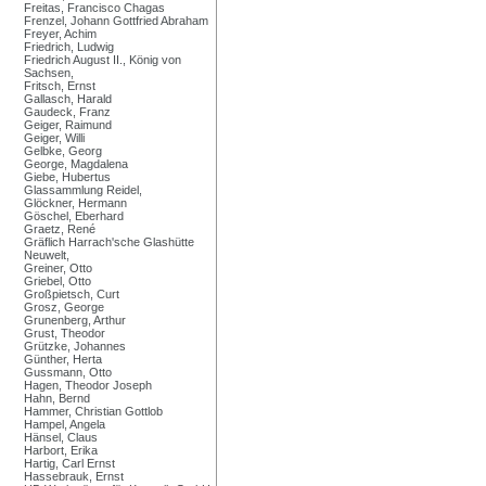
Freitas, Francisco Chagas
Frenzel, Johann Gottfried Abraham
Freyer, Achim
Friedrich, Ludwig
Friedrich August II., König von
Sachsen,
Fritsch, Ernst
Gallasch, Harald
Gaudeck, Franz
Geiger, Raimund
Geiger, Willi
Gelbke, Georg
George, Magdalena
Giebe, Hubertus
Glassammlung Reidel,
Glöckner, Hermann
Göschel, Eberhard
Graetz, René
Gräflich Harrach'sche Glashütte
Neuwelt,
Greiner, Otto
Griebel, Otto
Großpietsch, Curt
Grosz, George
Grunenberg, Arthur
Grust, Theodor
Grützke, Johannes
Günther, Herta
Gussmann, Otto
Hagen, Theodor Joseph
Hahn, Bernd
Hammer, Christian Gottlob
Hampel, Angela
Hänsel, Claus
Harbort, Erika
Hartig, Carl Ernst
Hassebrauk, Ernst