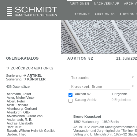
AUKTIONEN
NACHVERKAUF
ARCHIV
TERMINE
AUKTION 85
AUKTION 
ONLINE-KATALOG
AUKTION 82
21. Juni 20
ZURÜCK ZUR AUKTION 82
Sortierung
ARTIKEL
x
Sortierung
KÜNSTLER
x
436 Datensätze
Achmann, Josef
Auktion 82
1 Ergebnis
Acier, Michel Victor
Katalog-Archiv
9 Ergebnisse
Albert, Peter
Albitz, Richard
Altenbourg, Gerhard
Altenkirch, Otto
Alvensleben, Oscar von
Bruno Krauskopf
Andernach, R. E.
1892 Marienburg – 1960 Berlin
Andrae, Elisabeth
Badt, Kurt
Ab 1910 Studium am Kunstgewerbemuseum bei
Baisch, Wilhelm Heinrich Gottlieb
Vorstands- und Jurymitglied der "Berliner
Balden, Theo
Belling und E. Mendelsohn. 1927–32 Studi