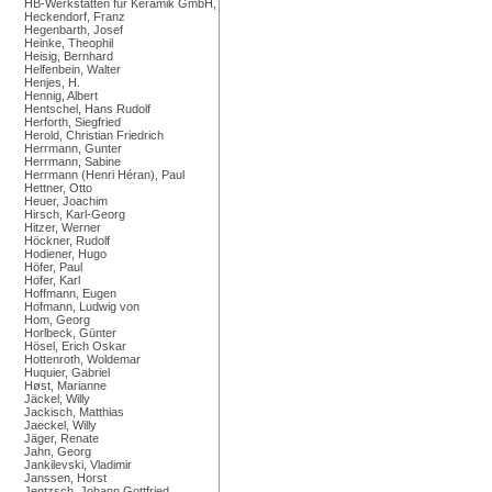
HB-Werkstätten für Keramik GmbH,
Heckendorf, Franz
Hegenbarth, Josef
Heinke, Theophil
Heisig, Bernhard
Helfenbein, Walter
Henjes, H.
Hennig, Albert
Hentschel, Hans Rudolf
Herforth, Siegfried
Herold, Christian Friedrich
Herrmann, Gunter
Herrmann, Sabine
Herrmann (Henri Héran), Paul
Hettner, Otto
Heuer, Joachim
Hirsch, Karl-Georg
Hitzer, Werner
Höckner, Rudolf
Hodiener, Hugo
Höfer, Paul
Hofer, Karl
Hoffmann, Eugen
Hofmann, Ludwig von
Hom, Georg
Horlbeck, Günter
Hösel, Erich Oskar
Hottenroth, Woldemar
Huquier, Gabriel
Høst, Marianne
Jäckel, Willy
Jackisch, Matthias
Jaeckel, Willy
Jäger, Renate
Jahn, Georg
Jankilevski, Vladimir
Janssen, Horst
Jentzsch, Johann Gottfried