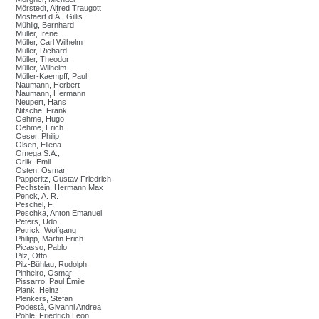
Mörstedt, Alfred Traugott
Mostaert d.Ä., Gillis
Mühlig, Bernhard
Müller, Irene
Müller, Carl Wilhelm
Müller, Richard
Müller, Theodor
Müller, Wilhelm
Müller-Kaempff, Paul
Naumann, Herbert
Naumann, Hermann
Neupert, Hans
Nitsche, Frank
Oehme, Hugo
Oehme, Erich
Oeser, Philip
Olsen, Ellena
Omega S.A.,
Orlik, Emil
Osten, Osmar
Papperitz, Gustav Friedrich
Pechstein, Hermann Max
Penck, A. R.
Peschel, F.
Peschka, Anton Emanuel
Peters, Udo
Petrick, Wolfgang
Philipp, Martin Erich
Picasso, Pablo
Pilz, Otto
Pilz-Bühlau, Rudolph
Pinheiro, Osmar
Pissarro, Paul Émile
Plank, Heinz
Plenkers, Stefan
Podestà, Givanni Andrea
Pohle, Friedrich Leon