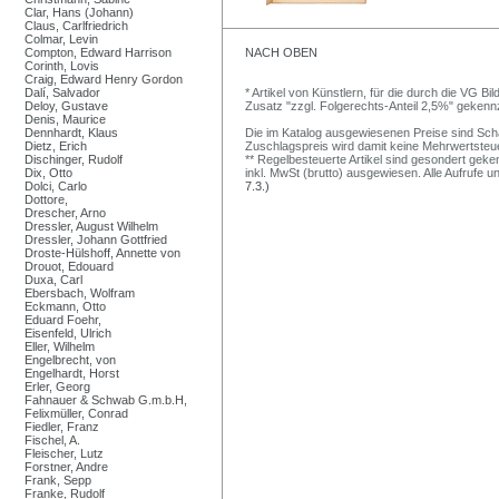
Clar, Hans (Johann)
Claus, Carlfriedrich
Colmar, Levin
Compton, Edward Harrison
NACH OBEN
Corinth, Lovis
Craig, Edward Henry Gordon
Dalí, Salvador
* Artikel von Künstlern, für die durch die VG 
Deloy, Gustave
Zusatz "zzgl. Folgerechts-Anteil 2,5%" gekenn
Denis, Maurice
Dennhardt, Klaus
Die im Katalog ausgewiesenen Preise sind Schätz
Dietz, Erich
Zuschlagspreis wird damit keine Mehrwertsteu
Dischinger, Rudolf
** Regelbesteuerte Artikel sind gesondert geken
Dix, Otto
inkl. MwSt (brutto) ausgewiesen. Alle Aufrufe 
Dolci, Carlo
7.3.)
Dottore,
Drescher, Arno
Dressler, August Wilhelm
Dressler, Johann Gottfried
Droste-Hülshoff, Annette von
Drouot, Edouard
Duxa, Carl
Ebersbach, Wolfram
Eckmann, Otto
Eduard Foehr,
Eisenfeld, Ulrich
Eller, Wilhelm
Engelbrecht, von
Engelhardt, Horst
Erler, Georg
Fahnauer & Schwab G.m.b.H,
Felixmüller, Conrad
Fiedler, Franz
Fischel, A.
Fleischer, Lutz
Forstner, Andre
Frank, Sepp
Franke, Rudolf