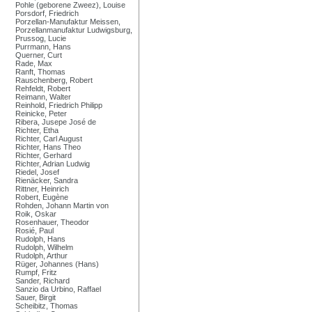
Pohle (geborene Zweez), Louise
Porsdorf, Friedrich
Porzellan-Manufaktur Meissen,
Porzellanmanufaktur Ludwigsburg,
Prussog, Lucie
Purrmann, Hans
Querner, Curt
Rade, Max
Ranft, Thomas
Rauschenberg, Robert
Rehfeldt, Robert
Reimann, Walter
Reinhold, Friedrich Philipp
Reinicke, Peter
Ribera, Jusepe José de
Richter, Etha
Richter, Carl August
Richter, Hans Theo
Richter, Gerhard
Richter, Adrian Ludwig
Riedel, Josef
Rienäcker, Sandra
Rittner, Heinrich
Robert, Eugène
Rohden, Johann Martin von
Roik, Oskar
Rosenhauer, Theodor
Rosié, Paul
Rudolph, Hans
Rudolph, Wilhelm
Rudolph, Arthur
Rüger, Johannes (Hans)
Rumpf, Fritz
Sander, Richard
Sanzio da Urbino, Raffael
Sauer, Birgit
Scheibitz, Thomas