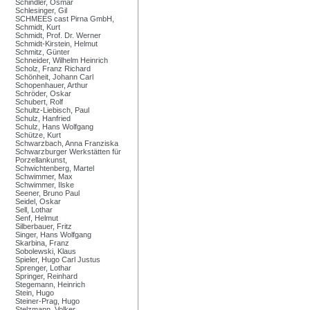
Schindler, Osmar
Schlesinger, Gil
SCHMEES cast Pirna GmbH,
Schmidt, Kurt
Schmidt, Prof. Dr. Werner
Schmidt-Kirstein, Helmut
Schmitz, Günter
Schneider, Wilhelm Heinrich
Scholz, Franz Richard
Schönheit, Johann Carl
Schopenhauer, Arthur
Schröder, Oskar
Schubert, Rolf
Schultz-Liebisch, Paul
Schulz, Hanfried
Schulz, Hans Wolfgang
Schütze, Kurt
Schwarzbach, Anna Franziska
Schwarzburger Werkstätten für
Porzellankunst,
Schwichtenberg, Martel
Schwimmer, Max
Schwimmer, Ilske
Seener, Bruno Paul
Seidel, Oskar
Sell, Lothar
Senf, Helmut
Silberbauer, Fritz
Singer, Hans Wolfgang
Skarbina, Franz
Sobolewski, Klaus
Spieler, Hugo Carl Justus
Sprenger, Lothar
Springer, Reinhard
Stegemann, Heinrich
Stein, Hugo
Steiner-Prag, Hugo
Stelzmann, Volker