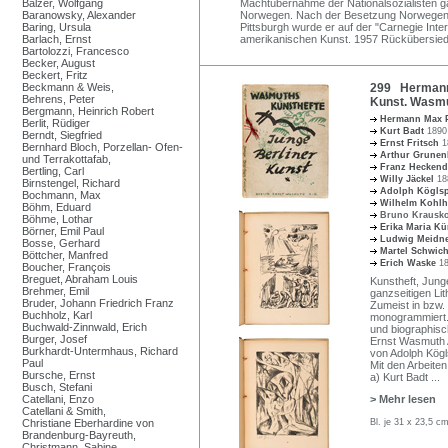
Balzer, Wolfgang
Machtübernahme der Nationalsozialisten ga
Baranowsky, Alexander
Norwegen. Nach der Besetzung Norwegens 
Baring, Ursula
Pittsburgh wurde er auf der "Carnegie Inter
Barlach, Ernst
amerikanischen Kunst. 1957 Rückübersiedl
Bartolozzi, Francesco
Becker, August
Beckert, Fritz
Beckmann & Weis,
299 Hermann 
Behrens, Peter
Kunst. Wasmu
Bergmann, Heinrich Robert
Hermann Max 
Berlit, Rüdiger
Kurt Badt
1890
Berndt, Siegfried
Ernst Fritsch
1
Bernhard Bloch, Porzellan- Ofen-
Arthur Grune
und Terrakottafab,
Franz Hecken
Bertling, Carl
Willy Jäckel
18
Birnstengel, Richard
Adolph Kögls
Bochmann, Max
Wilhelm Kohlh
Böhm, Eduard
Bruno Krausk
Böhme, Lothar
Erika Maria K
Börner, Emil Paul
Ludwig Meidn
Bosse, Gerhard
Martel Schwic
Böttcher, Manfred
Erich Waske
18
Boucher, François
Breguet, Abraham Louis
Kunstheft, Junge
Brehmer, Emil
ganzseitigen Li
Bruder, Johann Friedrich Franz
Zumeist in bzw. 
Buchholz, Karl
monogrammiert. 
Buchwald-Zinnwald, Erich
und biographisc
Burger, Josef
Ernst Wasmuth A.
Burkhardt-Untermhaus, Richard
von Adolph Kög
Paul
Mit den Arbeiten
Bursche, Ernst
a) Kurt Badt
...
Busch, Stefani
Catellani, Enzo
> Mehr lesen
Catellani & Smith,
Christiane Eberhardine von
Bl. je 31 x 23,5 c
Brandenburg-Bayreuth,
Christmann, Sabine