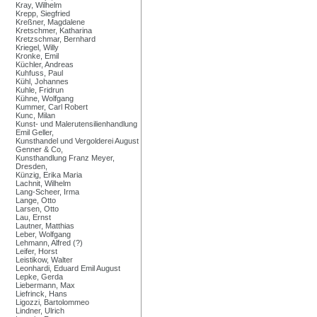
Kray, Wilhelm
Krepp, Siegfried
Kreßner, Magdalene
Kretschmer, Katharina
Kretzschmar, Bernhard
Kriegel, Willy
Kronke, Emil
Küchler, Andreas
Kuhfuss, Paul
Kühl, Johannes
Kuhle, Fridrun
Kühne, Wolfgang
Kummer, Carl Robert
Kunc, Milan
Kunst- und Malerutensilienhandlung
Emil Geller,
Kunsthandel und Vergolderei August
Genner & Co,
Kunsthandlung Franz Meyer,
Dresden,
Künzig, Erika Maria
Lachnit, Wilhelm
Lang-Scheer, Irma
Lange, Otto
Larsen, Otto
Lau, Ernst
Lautner, Matthias
Leber, Wolfgang
Lehmann, Alfred (?)
Leifer, Horst
Leistikow, Walter
Leonhardi, Eduard Emil August
Lepke, Gerda
Liebermann, Max
Liefrinck, Hans
Ligozzi, Bartolommeo
Lindner, Ulrich