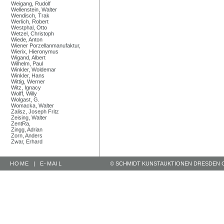
Weigang, Rudolf
Wellenstein, Walter
Wendisch, Trak
Werlich, Robert
Westphal, Otto
Wetzel, Christoph
Wiede, Anton
Wiener Porzellanmanufaktur,
Wierix, Hieronymus
Wigand, Albert
Wilhelm, Paul
Winkler, Woldemar
Winkler, Hans
Wittig, Werner
Witz, Ignacy
Wolff, Willy
Wolgast, G.
Womacka, Walter
Zalisz, Joseph Fritz
Zeising, Walter
ZentRa,
Zingg, Adrian
Zorn, Anders
Zwar, Erhard
HOME
|
E-MAIL
© SCHMIDT KUNSTAUKTIONEN DRESDEN