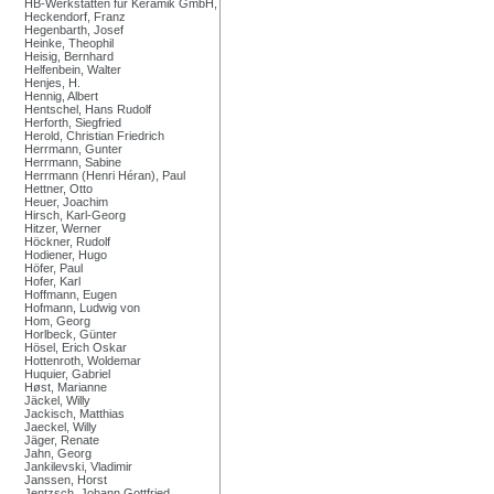
HB-Werkstätten für Keramik GmbH,
Heckendorf, Franz
Hegenbarth, Josef
Heinke, Theophil
Heisig, Bernhard
Helfenbein, Walter
Henjes, H.
Hennig, Albert
Hentschel, Hans Rudolf
Herforth, Siegfried
Herold, Christian Friedrich
Herrmann, Gunter
Herrmann, Sabine
Herrmann (Henri Héran), Paul
Hettner, Otto
Heuer, Joachim
Hirsch, Karl-Georg
Hitzer, Werner
Höckner, Rudolf
Hodiener, Hugo
Höfer, Paul
Hofer, Karl
Hoffmann, Eugen
Hofmann, Ludwig von
Hom, Georg
Horlbeck, Günter
Hösel, Erich Oskar
Hottenroth, Woldemar
Huquier, Gabriel
Høst, Marianne
Jäckel, Willy
Jackisch, Matthias
Jaeckel, Willy
Jäger, Renate
Jahn, Georg
Jankilevski, Vladimir
Janssen, Horst
Jentzsch, Johann Gottfried