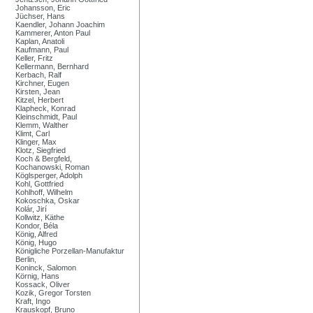
Johansson, Eric
Jüchser, Hans
Kaendler, Johann Joachim
Kammerer, Anton Paul
Kaplan, Anatoli
Kaufmann, Paul
Keller, Fritz
Kellermann, Bernhard
Kerbach, Ralf
Kirchner, Eugen
Kirsten, Jean
Kitzel, Herbert
Klapheck, Konrad
Kleinschmidt, Paul
Klemm, Walther
Klimt, Carl
Klinger, Max
Klotz, Siegfried
Koch & Bergfeld,
Kochanowski, Roman
Köglsperger, Adolph
Kohl, Gottfried
Kohlhoff, Wilhelm
Kokoschka, Oskar
Kolár, Jirí
Kollwitz, Käthe
Kondor, Béla
König, Alfred
König, Hugo
Königliche Porzellan-Manufaktur
Berlin,
Koninck, Salomon
Körnig, Hans
Kossack, Oliver
Kozik, Gregor Torsten
Kraft, Ingo
Krauskopf, Bruno