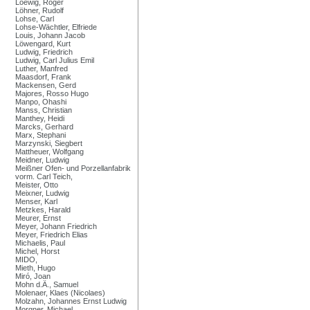
Loewig, Roger
Löhner, Rudolf
Lohse, Carl
Lohse-Wächtler, Elfriede
Louis, Johann Jacob
Löwengard, Kurt
Ludwig, Friedrich
Ludwig, Carl Julius Emil
Luther, Manfred
Maasdorf, Frank
Mackensen, Gerd
Majores, Rosso Hugo
Manpo, Ohashi
Manss, Christian
Manthey, Heidi
Marcks, Gerhard
Marx, Stephani
Marzynski, Siegbert
Mattheuer, Wolfgang
Meidner, Ludwig
Meißner Ofen- und Porzellanfabrik
vorm. Carl Teich,
Meister, Otto
Meixner, Ludwig
Menser, Karl
Metzkes, Harald
Meurer, Ernst
Meyer, Johann Friedrich
Meyer, Friedrich Elias
Michaelis, Paul
Michel, Horst
MIDO,
Mieth, Hugo
Miró, Joan
Mohn d.Ä., Samuel
Molenaer, Klaes (Nicolaes)
Molzahn, Johannes Ernst Ludwig
Morgner, Michael