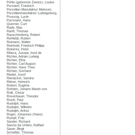
Pohle (geborene Zweez), Louise
Porsdorf, Friedrich
Porzellan-Manufaktur Meissen,
Porzellanmanufaktur Ludwigsburg,
Prussog, Lucie
Purrmann, Hans
Querner, Curt
Rade, Max
Ranft, Thomas
Rauschenberg, Robert
Rehfeldt, Robert
Reimann, Walter
Reinhold, Friedrich Philipp
Reinicke, Peter
Ribera, Jusepe José de
Richter, Adrian Ludwig
Richter, Etha
Richter, Carl August
Richter, Hans Theo
Richter, Gerhard
Riedel, Josef
Rienäcker, Sandra
Rittner, Heinrich
Robert, Eugène
Rohden, Johann Martin von
Roik, Oskar
Rosenhauer, Theodor
Rosié, Paul
Rudolph, Hans
Rudolph, Wilhelm
Rudolph, Arthur
Rüger, Johannes (Hans)
Rumpf, Fritz
Sander, Richard
Sanzio da Urbino, Raffael
Sauer, Birgit
Scheibitz, Thomas