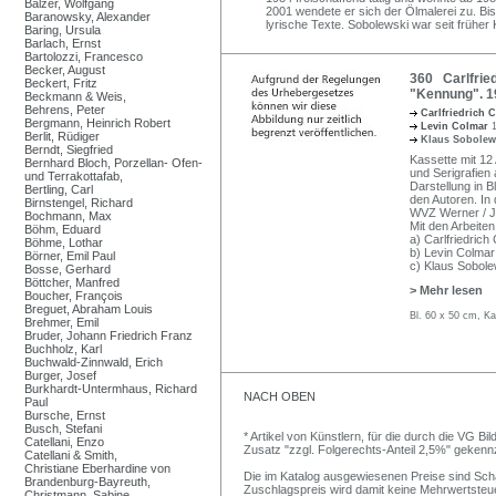
Balzer, Wolfgang
2001 wendete er sich der Ölmalerei zu. Bis
Baranowsky, Alexander
lyrische Texte. Sobolewski war seit früher K
Baring, Ursula
Barlach, Ernst
Bartolozzi, Francesco
Becker, August
360 Carlfried
Beckert, Fritz
"Kennung". 1
Beckmann & Weis,
Behrens, Peter
Carlfriedrich 
Bergmann, Heinrich Robert
Levin Colmar
Berlit, Rüdiger
Klaus Sobole
Berndt, Siegfried
Kassette mit 12 
Bernhard Bloch, Porzellan- Ofen-
und Serigrafien
und Terrakottafab,
Darstellung in Bl
Bertling, Carl
den Autoren. In 
Birnstengel, Richard
WVZ Werner / J
Bochmann, Max
Mit den Arbeiten
Böhm, Eduard
a) Carlfriedrich
Böhme, Lothar
b) Levin Colmar 
Börner, Emil Paul
c) Klaus Sobolew
Bosse, Gerhard
Böttcher, Manfred
> Mehr lesen
Boucher, François
Breguet, Abraham Louis
Bl. 60 x 50 cm, Ka
Brehmer, Emil
Bruder, Johann Friedrich Franz
Buchholz, Karl
Buchwald-Zinnwald, Erich
Burger, Josef
Burkhardt-Untermhaus, Richard
NACH OBEN
Paul
Bursche, Ernst
Busch, Stefani
* Artikel von Künstlern, für die durch die VG 
Catellani, Enzo
Zusatz "zzgl. Folgerechts-Anteil 2,5%" gekenn
Catellani & Smith,
Christiane Eberhardine von
Die im Katalog ausgewiesenen Preise sind Schätz
Brandenburg-Bayreuth,
Zuschlagspreis wird damit keine Mehrwertsteu
Christmann, Sabine