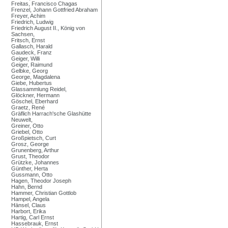
Freitas, Francisco Chagas
Frenzel, Johann Gottfried Abraham
Freyer, Achim
Friedrich, Ludwig
Friedrich August II., König von
Sachsen,
Fritsch, Ernst
Gallasch, Harald
Gaudeck, Franz
Geiger, Willi
Geiger, Raimund
Gelbke, Georg
George, Magdalena
Giebe, Hubertus
Glassammlung Reidel,
Glöckner, Hermann
Göschel, Eberhard
Graetz, René
Gräflich Harrach'sche Glashütte
Neuwelt,
Greiner, Otto
Griebel, Otto
Großpietsch, Curt
Grosz, George
Grunenberg, Arthur
Grust, Theodor
Grützke, Johannes
Günther, Herta
Gussmann, Otto
Hagen, Theodor Joseph
Hahn, Bernd
Hammer, Christian Gottlob
Hampel, Angela
Hänsel, Claus
Harbort, Erika
Hartig, Carl Ernst
Hassebrauk, Ernst