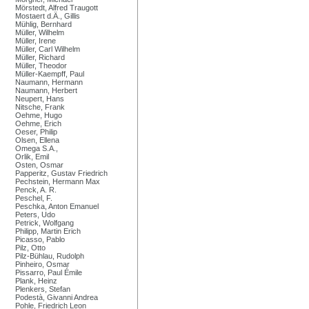
Mörstedt, Alfred Traugott
Mostaert d.Ä., Gillis
Mühlig, Bernhard
Müller, Wilhelm
Müller, Irene
Müller, Carl Wilhelm
Müller, Richard
Müller, Theodor
Müller-Kaempff, Paul
Naumann, Hermann
Naumann, Herbert
Neupert, Hans
Nitsche, Frank
Oehme, Hugo
Oehme, Erich
Oeser, Philip
Olsen, Ellena
Omega S.A.,
Orlik, Emil
Osten, Osmar
Papperitz, Gustav Friedrich
Pechstein, Hermann Max
Penck, A. R.
Peschel, F.
Peschka, Anton Emanuel
Peters, Udo
Petrick, Wolfgang
Philipp, Martin Erich
Picasso, Pablo
Pilz, Otto
Pilz-Bühlau, Rudolph
Pinheiro, Osmar
Pissarro, Paul Émile
Plank, Heinz
Plenkers, Stefan
Podestà, Givanni Andrea
Pohle, Friedrich Leon