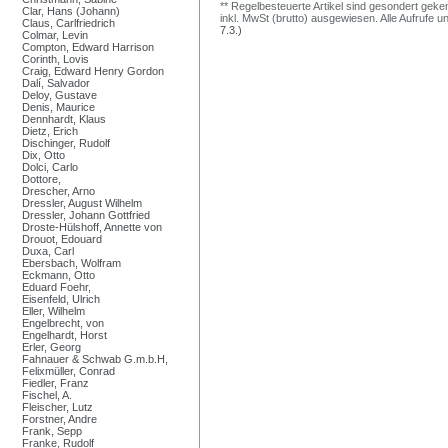
** Regelbesteuerte Artikel sind gesondert geken
Clar, Hans (Johann)
inkl. MwSt (brutto) ausgewiesen. Alle Aufrufe 
Claus, Carlfriedrich
7.3.)
Colmar, Levin
Compton, Edward Harrison
Corinth, Lovis
Craig, Edward Henry Gordon
Dalí, Salvador
Deloy, Gustave
Denis, Maurice
Dennhardt, Klaus
Dietz, Erich
Dischinger, Rudolf
Dix, Otto
Dolci, Carlo
Dottore,
Drescher, Arno
Dressler, August Wilhelm
Dressler, Johann Gottfried
Droste-Hülshoff, Annette von
Drouot, Edouard
Duxa, Carl
Ebersbach, Wolfram
Eckmann, Otto
Eduard Foehr,
Eisenfeld, Ulrich
Eller, Wilhelm
Engelbrecht, von
Engelhardt, Horst
Erler, Georg
Fahnauer & Schwab G.m.b.H,
Felixmüller, Conrad
Fiedler, Franz
Fischel, A.
Fleischer, Lutz
Forstner, Andre
Frank, Sepp
Franke, Rudolf