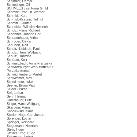
Schindler, Osmar
Schlesinger, Gil
SCHMEES cast Pirna GmbH,
Schmidt, Prof. Dr. Werner
Schmidt, Kurt
Schmidt-Kirstein, Helmut
Schmitz, Günter
Schneider, Wilhelm Heinrich
Scholz, Franz Richard
Schönheit, Johann Carl
Schopenhauer, Arthur
Schröder, Oskar
Schubert, Rolf
Schultz-Liebisch, Paul
Schulz, Hans Wolfgang
Schulz, Hanfried
Schütze, Kurt
Schwarzbach, Anna Franziska
Schwarzburger Werkstätten für
Porzellankunst,
Schwichtenberg, Martel
Schwimmer, Max
Schwimmer, Ilske
Seener, Bruno Paul
Seidel, Oskar
Sell, Lothar
Senf, Helmut
Silberbauer, Fritz
Singer, Hans Wolfgang
Skarbina, Franz
Sobolewski, Klaus
Spieler, Hugo Carl Justus
Sprenger, Lothar
Springer, Reinhard
Stegemann, Heinrich
Stein, Hugo
Steiner-Prag, Hugo
Stelzmann, Volker