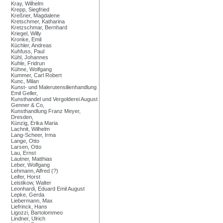
Kray, Wilhelm
Krepp, Siegfried
Kreßner, Magdalene
Kretschmer, Katharina
Kretzschmar, Bernhard
Kriegel, Willy
Kronke, Emil
Küchler, Andreas
Kuhfuss, Paul
Kühl, Johannes
Kuhle, Fridrun
Kühne, Wolfgang
Kummer, Carl Robert
Kunc, Milan
Kunst- und Malerutensilienhandlung
Emil Geller,
Kunsthandel und Vergolderei August
Genner & Co,
Kunsthandlung Franz Meyer,
Dresden,
Künzig, Erika Maria
Lachnit, Wilhelm
Lang-Scheer, Irma
Lange, Otto
Larsen, Otto
Lau, Ernst
Lautner, Matthias
Leber, Wolfgang
Lehmann, Alfred (?)
Leifer, Horst
Leistikow, Walter
Leonhardi, Eduard Emil August
Lepke, Gerda
Liebermann, Max
Liefrinck, Hans
Ligozzi, Bartolommeo
Lindner, Ulrich