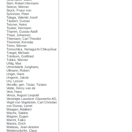
Sterl, Robert Hermann
Stötzer, Werner
Stuck, Franz von
Sylvester, Peter
Talaga, Valentin Josef
Täubert, Gustav
Tetzner, Heinz
Teuber, Hermann
Thamm, Gustav Adolf
Thaut, Johannes
Thiemann, Carl Theodor
Thümmel, Kornelia
Timm, Werner
Tomochika, Yamaguchi Chikuyôsai
Triegel, Michael
Trimborn, Gottfried
Tübke, Werner
Uhlig, Max
Uhrenfabrik Junghans,
Ullmann, Robert
Unger, Hans
Ungerer, Jakob
Ury, Lesser
Vecellio, gen. Tizian, Tiziano
Velde, Henry van de
Vent, Hans
Venus, August Leopold
Vereinigte Lausitzer Glaswerke AG,
Vogel von Vogelstein, Carl Christian
von Donop, Lionel
Waagen, Adalbert
Wachs, Sabine
Wagner, Eugen
Warmt, Falko
Waske, Erich
Watteau, Jean-Antoine
Weidensdorfer, Claus