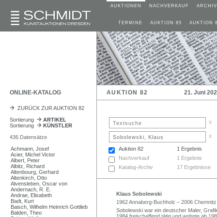
AUKTIONEN
NACHVERKAUF
ARCHIV
TERMINE
AUKTION 85
AUKTION 
ONLINE-KATALOG
AUKTION 82
21. Juni 20
ZURÜCK ZUR AUKTION 82
Sortierung
ARTIKEL
x
Sortierung
KÜNSTLER
x
436 Datensätze
Achmann, Josef
Auktion 82
1 Ergebnis
Acier, Michel Victor
Nachverkauf
1 Ergebnis
Albert, Peter
Albitz, Richard
Katalog-Archiv
17 Ergebnisse
Altenbourg, Gerhard
Altenkirch, Otto
Alvensleben, Oscar von
Andernach, R. E.
Klaus Sobolewski
Andrae, Elisabeth
Badt, Kurt
1962 Annaberg-Buchholz – 2006 Chemnitz
Baisch, Wilhelm Heinrich Gottlieb
Sobolewski war ein deutscher Maler, Grafi
Balden, Theo
1984 freischaffend tätig und wohnte ab 19